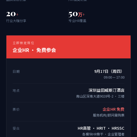
20
50
+
万+
行业大咖分享
专业HR覆盖
立即锁定席位
企业HR · 免费参会
9月17日（周四）
日期
09:00 — 17:00
深圳益田威斯汀酒店
地点
南山区深南大道9028号-2 · 三楼
企业HR 免费
票价
服务机构/顾问需购票
HR高管 · HRIT · HRSSC
受众
各模块HR骨干 · 企业管理者