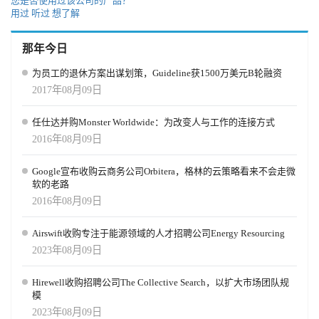
您是否使用过该公司的产品？
以告诉你：谁才是真正合适的人选？甚至还能预测谁具备晋升潜
用过
听过
想了解
力。 人才数据市场的高价值应用场景 该市场主要面向四大类终端用
户： 企业客户：用于人力规划、招聘分析、技能战略。 教育机构：
那年今日
用于课程设计、学生就业评估、经济影响评估。 政府单位：用于经
济发展、政策制定和劳动力投资。 销售与市场团队：用于线索生
为员工的退休方案出谋划策，Guideline获1500万美元B轮融资
成、市场细分和客户画像构建。 对企业来说，这类数据对增长与绩
2017年08月09日
效至关重要。随着 AI 系统普及，对高质量人才数据的需求也越来越
高。 例如，Galileo 是一款直接接入 Lightcast 数据的 AI 工具。你可
任仕达并购Monster Worldwide：为改变人与工作的连接方式
以上传10位员工的姓名、职位、简历和会议记录，让 Galileo 进行能
2016年08月09日
力评估、对比与基准分析。这一功能可用于绩效管理、发展辅导、
岗位设计与招聘决策。 Josh 本人还尝试过让 Galileo 分析过去 6 个月
的公司会议数据，它能自动识别出员工姓名、技能强项与弱项，有
Google宣布收购云商务公司Orbitera，格林的云策略看来不会走微
些甚至是他自己之前未曾意识到的。 更重要的是，这只是冰山一
软的老路
角。通过这些数据+AI，企业可以： 智能筛选候选人 分析薪酬与外
2016年08月09日
部趋势对比 进行绩效分析与技能对标 而这一切，都可以通过像
Seekout、Galileo、Eightfold 等 AI 系统实现，进入“对话式分析”新时
Airswift收购专注于能源领域的人才招聘公司Energy Resourcing
代。 最新动态：Lightcast 为何收购 Rhetorik？ 作为行业巨头，
2023年08月09日
Lightcast 最近收购了数据采集公司 Rhetorik。这不仅增强了其人才画
像数据源，还标志着其正式进军营销与销售数据市场。 目前
Lightcast 已覆盖三大市场：企业、教育与政府。此次收购将： 丰富
Hirewell收购招聘公司The Collective Search，以扩大市场团队规
模
Lightcast 的员工数据维度 拓展销售/市场线索类数据应用 强化其在技
能建模、薪酬基准、职业路径等方面的领先地位 借助现有数据科学
2023年08月09日