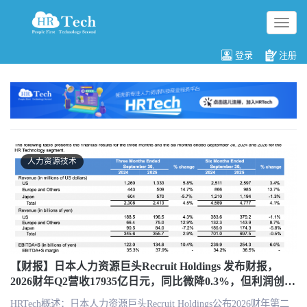
切
换
导
登录
注册
航
人力资源技术
【财报】日本人力资源巨头Recruit Holdings 发布财报，
2026财年Q2营收17935亿日元，同比微降0.3%，但利润创历
史新高
HRTech概述：日本人力资源巨头Recruit Holdings公布2026财年第二