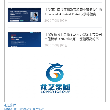
目前的数据分析方法是企业的短板，在他们的组织中造成了永久性
的瓶颈，拖慢了每个人的速度，阻碍了决策。Fluent 的方法不仅具有
【美国】医疗保健教育和职业服务提供商
创新性，而且是企业迫切需要的，我们很高兴能参与他们重塑企业
Advanced eClinical Training获得融资，
与数据交互方式的旅程。 Tiferes Ventures管理合伙人、InVision联合
以加速医疗卫生人才队伍建设
2026年08月05日
创始人Clark Valberg补充说："Fluent通过在每个组织层级实现实时访
问数据驱动的洞察力的民主化，实现了协作智能的全新模式。我相
信这是现代企业内部发生的最重要的战略和文化演变。
【深度解读】最新全球人力资源上市公司
市值榜单（2026年8月）-涨幅最高的不是
AI软件，而是传统人力服务商
2026年08月05日
龙艺集团
您是否使用过该公司的产品？