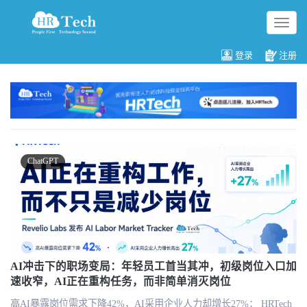
切
换
导
登录
注册
航
ChatGPT
AI冲击下的职场变局：年轻员工首当其冲，初级岗位入口加
速收窄，AI正在重构任务，而非简单消灭岗位
高AI暴露岗位需求下降42%，AI采用企业人力却增长27%： HRTech