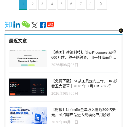
Robert Van Den Bergh说： "数据团队平均有 40% 的时间用于回答来
1
2
3
4
5
6
7
8
》
Baptiste Pannier、Julien Launay和Daniel Hesslow创立，是一家提供
自业务部门的问题。对数据团队来说，这些问题很多都很容易回
Gen人工智能平台的公司，旨在构建解决方案，帮助客户建立更准
答，但却使他们无法进行更深入、更具战略性的分析，而这些分析
确、更高效的专业人工智能模型。公司利用公司数据以及用户互动
可能会改变他们的业务。借助 Fluent 的自然语言界面，我们可以帮
和反馈，提供有助于获得反馈的机器学习模型。其愿景是让各地的
助团队成员自助回答他们的数据问题。 在过去两年中，Fluent 赢得
企业都能利用不断学习的生成模型的优势，提供直观的体验，提升
了包括贝恩公司在内的旗舰客户，实现了数据访问的民主化。 贝恩
关键业务指标。
公司合伙人Ian Weber评论说： "Fluent 的平台帮助我们利用 LLMs 对
最近文章
大型复杂数据集进行分析并提供见解。Fluent 允许我们的非技术用户
快速、高效、准确地获得所需的答案，尤其是对于预建数据仪表盘
【德国】建筑科技初创公司conmeet获得
而言过于复杂或具体的问题。我们很高兴能探索 Fluent 未来如何帮
600万欧元种子轮融资，用于打造面向贸
助我们的客户更好地获取数据和见解。 Fluent 首席技术官Cameron
易和建筑行业的AI操作系统
2026年08月06日
Whitehead补充说："我们的客户已经采用了 Tableau 和 Looker 等商
业智能工具，希望他们的非技术团队成员能够自行查询数据，但很
快就发现这些工具技术性太强，导致只有一小部分团队成员真正使
【免费下载】AI 从工具走向工作，HR 必
用它们。Fluent 就是为了满足那些非数据专家的团队成员的需求而打
看五大变革｜2026 年 8 月 HRTech 行业
造的。 自2022年OpenAI的ChatGPT推出以来，各组织一直在对该技
观察报告
2026年08月05日
术进行测试，以了解在哪些方面可以提高工作效率，而分析Excel文
件一直是比较受欢迎的应用之一。然而，能够与组织一起扩展的企
业就绪解决方案仍处于萌芽阶段，准确性和信任度方面的担忧限制
【财报】LinkedIn全年收入逼近200亿美
了该技术的采用。Fluent 弥补了这一缺陷，提供了一个企业就绪的解
元，AI招聘产品进入规模化应用阶段
决方案，让数据团队可以轻松地整理、管理和信任数据。 Hoxton
2026年08月05日
Ventures 合伙人 Charles Seely 评论说： "在一个数据驱动的世界里，