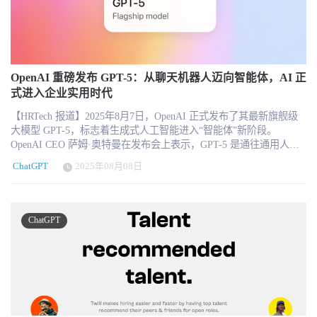
部组件，包括模型接口、中间层工具和API调用，这使得系统不再是
创公司专注打造更强大的工具，而 Atheni 专注培养更优秀的 AI 用
就业增长，相对于低AI暴露职业下降约13%。 这意味着AI对劳动力
传统意义上的“封闭HR系统”，而是一个高度开放的技术网络。一旦
户。” 联合创始人 Mackenzie Howe 表示，企业 AI 应用的核心瓶颈不
市场最早产生的影响，可能不是大规模裁撤现有员工，而是减少企
某个环节（例如开源组件）出现漏洞，风险就会沿着调用链迅速扩
在于工具可及性，而在于员工能否真正用 AI 创造增量价值—— 实
业对初级人员的需求。过去，许多年轻员工通过资料整理、基础分
散，形成供应链级别的安全事件。 其次，AI招聘系统的数据集中度
现更清晰的决策、更高效的协作与更具突破性的创新。Atheni 通过
析、报告撰写、客户支持和流程操作等工作进入企业，再逐步积累
显著提高。相比传统ATS仅存储简历信息，AI平台往往整合视频面试
量化 AI 应用成效、明确价值转化路径，精准解决行业痛点：企业难
行业知识和判断能力。随着这些任务被AI辅助或部分自动化，企业
数据、评估标签、行为分析结果等更高价值的数据资产。这类数据
OpenAI 重磅发布 GPT-5：从聊天机器人迈向智能体，AI 正
以衡量 AI 投入回报率（ROI），助力组织实现 AI 投资的可量化、
可能不再需要同样数量的初级员工。 这一变化会带来一个长期的人
不仅敏感程度更高，而且结构更复杂，一旦泄露，其影响远超传统
式进入企业实用时代
可追溯、可优化。 资本加码加速扩张，抢占 AI 赋能黄金赛道 随着
才供应问题。如果企业只保留需要经验和判断能力的高级岗位，却
数据泄露事件。第三，AI系统本身扩大了攻击面。每一个模型调
生成式 AI 技术快速普及，企业 AI 应用进入 “深水区”，但多数员工
不断削减用于培养人才的初级岗位，未来可能出现资深人才不足、
【HRTech 报道】2025年8月7日，OpenAI 正式发布了其最新旗舰级
用、每一次数据传输、每一个API接口，都是潜在的攻击入口。这意
仍停留在 AI 基础任务使用阶段，AI 生产力潜力未充分释放。Atheni
内部继任断层和管理人才供应下降。 因此，AI时代的初级岗位不应
大模型 GPT-5，标志着生成式人工智能进入“智能体”新阶段。
味着，AI并不是简单叠加在HR系统之上，而是从根本上改变了系统
的差异化定位 ——“工具嵌入 + 能力培养 + 价值量化”，精准契合市
该只是被简单取消，而需要被重新设计。企业需要让年轻员工更早
OpenAI CEO 萨姆·奥特曼在发布会上表示，GPT-5 是通往通用人工
的风险结构。 HR自建AI工具：效率背后的合规与安全盲区 与
场需求，在快速扩张的企业 AI 赋能赛道中占据先发优势。 本轮融
参与客户沟通、业务判断、AI结果审核、跨部门协作和复杂问题解
智能（AGI）的关键一步。不同于以往注重模型规模和参数数量，
Mercor事件几乎同步发生的，是HR领域快速兴起的“自建工具”趋
资后，Atheni 将加速推进 Atheni Accelerator 平台迭代，深化与现有
ChatGPT
2025年08月08日
决，避免其工作长期停留在最容易自动化的任务层面。 为什么AI采
GPT-5 更侧重于架构创新与企业级能力落地，预示着 AI 正式成为企
势。在 ChatGPT、Claude 等生成式AI工具的推动下，越来越多HR开
客户的合作落地，同时完善商业体系，为后续更大规模融资蓄力。
用企业反而增长得更快？ 与高AI暴露职业需求下降同时发生的，是
业核心工具的一部分。 从模型到智能体：统一架构打开多场景应用
始尝试通过简单脚本或自动化流程优化工作。例如，将候选人简历
伴随企业数字化转型加速，聚焦 “AI 能力内化” 的 Atheni，有望持续
AI采用企业员工规模的明显增长。 Revelio Labs通过企业发布的AI
空间 GPT-5 是 OpenAI 首个“统一模型”，整合 GPT 系列与
从ATS导出，上传至AI模型进行评分，再将结果回写系统。这类流程
释放价值，助力全球企业真正释放 AI 生产力，构建人机协同新生
integrator相关岗位，识别已经开始将生成式AI整合进业务流程的企
o‑series（推理模型），不仅具备对话能力，更可以像智能代理一样
在操作层面看似高效，但在法律与合规层面却存在明显风险。 最直
ChatGPT
态。
业。研究显示，自2022年10月以来，这些AI采用企业的员工规模增
执行复杂任务，包括代码生成、项目规划、调试协助和研究报告撰
接的问题是数据传输与第三方使用。当候选人数据被上传至外部AI
长，比未采用企业高出27%。其中，高级岗位增长31%，初级岗位增
写等。这一转变也意味着，企业将不再仅依赖外部插件或工具，而
平台时，数据是否获得授权、是否跨境传输、是否被用于模型训
长只有6%。 这组数据说明，AI可能降低企业对某些任务和岗位的需
是可以通过 GPT-5 实现高度自动化的工作流，开启“AI 工作伙伴”时
练，往往并不透明。在GDPR以及美国部分州的数据保护法规框架
求，同时帮助企业扩大整体业务规模。企业通过自动化重复工作、
代。 企业级应用升级：写作、医疗、金融能力全面增强 在多个关键
下，这种未经明确授权的数据使用，很可能已经构成违规。其次，
加快产品开发、提高客户服务效率或扩大数据处理能力，可能释放
行业场景中，GPT-5 展现出显著性能提升： 医疗健康场景的幻觉率
AI参与招聘决策还涉及自动化决策与潜在歧视问题。如果AI模型参
出新的业务需求，进而增加销售、产品、管理、工程和客户成功等
降至仅 1.6%，较 GPT-4o 的 20.6% 大幅降低； 通用对话场景幻觉率
与候选人筛选或排序，企业需要具备解释其决策逻辑的能力，而
岗位。 换句话说，AI减少的可能是完成某项工作的单位人力需求，
也降至 4.8%； 可即时生成完整软件（vibe coding），实现从自然语