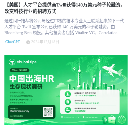
“vibe coding”生成的工具通常缺乏可审计性，这在法律争议中将成为
而不是企业整体的增长能力。一个部门可能因为AI减少部分基础岗
言到代码部署的全过程自动化； 被媒体评价为“具备博士级专家问答
【美国】人才平台提供商Twill获得140万美元种子轮融资，
重大风险点。 更关键的是，很多HR忽略了一个根本差异：原型工具
位，但企业整体却因为生产率提升而进入新的市场，并增加其他岗
能力”的 AI 助手。 这些提升让 GPT-5 在高风险行业如医疗、法律、
改变科技行业的招聘方式
与企业级系统之间存在本质鸿沟。一个可以快速运行的脚本，并不
位。 不过，27%不能直接理解为采用AI必然会使员工规模增长
金融中变得更加可靠，适用于决策支持、合规判断及精密内容生
等同于一个可以长期稳定、安全、合规运行的生产系统。企业级系
27%。Revelio Labs也明确指出，AI采用企业在正式采用AI之前通常
通过同行推荐将公司与经过审核的技术专业人士联系起来的下一代
成。 技术亮点：即时软件与动态推理机制 GPT-5 引入了“实时路由
统必须具备安全性、稳定性、权限控制、审计能力等一整套机制，
已经增长得更快。这些企业可能本身拥有更好的资本条件、技术能
人才平台 Twill 宣布公司已获得 140 万美元的种子轮融资，由
器（real-time router）”与“test-time compute”机制，可根据用户输入的
而这些恰恰是“自建工具”最容易缺失的部分。 从工具使用者到风险
力、管理体系和业务增长速度。因此，这一结果反映的是两类企业
Bloomberg Beta 领投。其他投资者包括 Vitalize VC、Correlation
复杂程度动态调整推理深度与计算资源，在保证速度的同时提升响
承担者：HR角色的结构性变化 这两类现象叠加后，实际上揭示了
之间的增长差距，而不是已经被完全证明的AI因果效应。 AI改变工
Ventures、Purpose Built Ventures 以及 Netflix、Meta 和 Snap 的高
应准确率。这使得 GPT-5 成为真正适应多任务、多需求的智能系
HR职能的一个重要转变。过去，HR主要是流程与人员管理的执行
ChatGPT
2024年12月18日
作内容的速度，可能快于改变岗位数量 Revelio Labs首期Tracker最有
管。 73%的招聘专业人士认为，缺乏合格的求职者是他们面临的最
统。 基准测试领先但保持克制 在 SWE-Bench Verified（真实 GitHub
者，而在AI时代，HR开始不可避免地承担数据治理与AI使用风险的
价值的判断，并不是哪个岗位会消失，而是AI正在快速改变岗位内
大挑战，而LinkedIn上只有10-15%的求职者符合职位要求，在这种
编程任务）中，GPT-5 首次尝试得分达 74.9%，略高于 Claude Opus
责任。招聘流程中每一次数据调用、每一次工具接入、每一次自动
部的工作内容。 传统劳动力市场分析通常关注职位数量、失业率、
情况下，Twill利用专业网络和领域专长的力量，正在超越技术招
4.1 的 74.5%；在 GPQA Diamond（博士级科学问题测试）中取得
化决策，都在扩展HR的责任边界。 问题在于，大多数HR团队并未
岗位名称和职业分布。但一个岗位本身就是多项工作活动的组合。
聘。与依赖通用招聘人员的传统招聘平台不同，Twill 建立了一个由
89.4%，领先行业同类模型。但在 Humanity’s Last Exam（跨学科能
为这种转变做好准备。缺乏对数据流的理解、不熟悉API调用逻辑、
即使企业没有取消“市场分析师”“招聘顾问”或“财务分析师”等职位，
经验丰富的技术专业人士组成的受邀社区，他们利用自己的网络为
力测试）上使用工具后的得分为 42%，略低于 xAI 的 Grok 4
不了解第三方工具的合规边界，使得HR在拥有更多技术能力的同
也可以重新分配这些岗位内部的任务。 例如，一名分析师可能减少
空缺职位推荐合格的候选人。这种方法可确保招聘经理收到由行业
Heavy（44.4%）。OpenAI 也坦言，部分代理任务与安全机制仍在持
时，也暴露在更高的风险之中。这种“能力未匹配责任”的状态，使
数据录入、资料搜集、基础制表和报告初稿工作，转而增加AI结果
专家亲自担保的经过预先审查的长期候选人。 “Twill 创始人兼首席
续优化中。 用户体验升级：人格化、记忆能力双提升 个性化设定：
AI在HR场景中的应用呈现出一种典型的失衡：工具能力迅速提升，
审核、异常判断、业务解释和管理层沟通。一名招聘人员可能减少
执行官 Michelle Volberg 说："传统的招聘模式已经从根本上被打
ChatGPT 中新增了四种人物性格设置——“Cynic（愤世者）”、
但治理能力严重滞后。 行业拐点：效率导向正在让位于治理能力 当
简历初步整理，却需要投入更多时间进行候选人验证、能力判断、
破。“招聘经理们一直在与大量不合格的申请做斗争，但人工智能使
“Robot（机器人）”、“Listener（倾听者）” 和 “Nerd（学究）”，让用
前HRTech行业普遍强调AI带来的效率提升，但Mercor事件以及围绕
关系维护和招聘流程设计。 Revelio Labs建立的工作活动差异指数显
这一问题急剧恶化。现在，求职者可以使用 ChatGPT 生成完美的简
户能够根据对话偏好调整风格。同时，模型更关注会话历史与用户
“自建工具”的争议，正在推动行业进入一个新的阶段。未来的竞争不
示，2026年6月，美国经济中按员工规模加权的工作活动组合同比变
历，这导致大量看似合格的求职者实际上并不符合他们列出的资
偏好，提升个性化与长期交互体验，助力 AI 助手真正走入日常工作
再仅仅取决于谁用AI更多，而在于谁能够建立清晰的数据边界与治
化达到8.4个百分点。更值得关注的是，大部分变化发生在同一职业
历。人工智能只会让招聘市场变得更加困难。 该平台的突出之处在
与生活。 全面开放策略，赋能开发者与企业 GPT-5 已对所有
理体系。企业需要回答的不只是“能否用AI提升效率”，而是“在什么
内部，而不是因为企业从一种职业大规模转向另一种职业。 这也解
于为其专家社区提供了可观的经济奖励，会员最多可获得50%的或有
ChatGPT 用户开放，免费用户亦可体验核心能力： Plus 用户每月
范围内使用AI是安全且合规的”。 这意味着，HRTech产品与HR团队
释了为什么一些基于整体就业和职业分布的研究，尚未观察到明显
搜索费用--每次成功招聘可获得5,000至25,000美元不等。这种创新模
$20 可获得更高使用额度； Pro 用户每月 $200 可访问 GPT-5 Pro 模
本身，都需要从“工具导向”转向“治理导向”。包括建立数据使用规
的AI就业冲击。2026年6月，Yale University旗下The Budget Lab发布
式确保了高质量的推荐，同时也公平地补偿了利用其网络和专业知
型与更大计算资源； 开发者 API 提供 gpt-5、gpt-5-mini、gpt-5-nano
范、明确AI参与决策的边界、区分个人效率工具与企业生产系统，