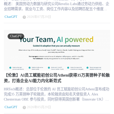
概述： 美国劳动力数据与研究公司Revelio Labs通过劳动力供给、企
业招聘需求、就业与工资、岗位工作内容以及招聘匹配五个维度，
持续追踪人工智能对美国劳动力市场的实际影响。首期数据显示，
ChatGPT
2026年07月29日
自2022年10月以来，AI暴露度最高职业的招聘需求相对于最低暴露
职业下降42%；与此同时，已经采用AI的企业，员工规模增长却比
未采用企业高出27%。这组看似矛盾的数据表明，AI带来的变化并
不是简单的“机器取代人”，而是企业内部的任务组合、人才结构和招
ChatGPT
聘方式正在同步重构。 从预测岗位消失，转向观察正在发生的变化
围绕AI与就业市场的讨论，过去几年一直充斥着相互矛盾的判断。
一些研究预测AI将大规模取代岗位，另一些观点则认为AI能够提高
生产率、创造新职业并推动企业增长。 Revelio Labs推出AI Labor
Market Tracker的核心目的，是减少这种以预测为主的讨论，转而通
过实际劳动力数据回答一个更直接的问题：AI现在究竟对招聘、就
业、技能和工作内容产生了什么影响？ 该Tracker将按月更新，结合
Revelio Labs自身的劳动力数据、招聘职位、薪酬信息和员工情绪数
【伦敦】AI员工赋能初创公司Atheni获得35万英镑种子轮融
据，同时参考并更新相关学术研究结论。追踪范围包括劳动力供
资，打造企业AI能力内化新范式
给、企业需求、就业与工资、岗位活动以及人才与企业之间的招聘
HRTech概述：总部位于伦敦的 AI 员工赋能初创公司Atheni宣布成功
匹配。Revelio Labs表示，其底层数据覆盖超过3000万家公司、50亿
完成35 万英镑种子轮融资，本轮融资由知名天使投资人 Alex
条招聘职位以及195个以上国家和地区。 需要注意的是，产品虽然使
Chesterman OBE 参与投资，同时获得英国创新署（Innovate UK）官
用“实时衡量”作为定位，但其首期指标主要反映截至2026年6月的劳
方资助，资金将用于核心产品迭代与市场拓展，助力企业破解 AI 工
动力市场变化，并按照月度节奏更新。更加准确的理解，应当是一
ChatGPT
2026年05月29日
具落地 “浅尝辄止” 的行业痛点。Atheni 核心产品Atheni Accelerator
个持续更新的近实时劳动力市场监测体系，而不是逐日或逐小时变