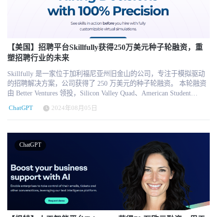
边界；对于HRTech行业而言，这意味着产品与服务必须从“功能导
的申请直接导致了招聘方失联，只能说明AI可能在一个已经低效的
高质量的匹配和更好的招聘结果。
其他人会有时间与他们单独交谈，今后也会有机会再这样做；2）他
向”走向“合规与治理导向”。 AI不会放慢进入HR的速度，但风险正
招聘体系中增加了更多噪音。 HRTech观点：企业需要从“岗位管理”
们会希望他们的一些培训和日常询问完全由内部在线平台处理，无
在同步放大。真正的问题，不是是否使用AI，而是是否在有边界的
转向“任务与能力管理” 从HRTech视角看，Revelio Labs这项研究最重
需人工输入。 但另一方面，还有一个巨大的灰色地带，那就是更多
情况下使用AI。 在这个阶段，再次呼吁行业正视这一变化：从今天
要的意义，是提醒企业不要再用简单的“AI替代多少岗位”来制定人
的个人接触，虽然不是必要的，但也是很好的选择，而且是最好的
开始，把“Responsible AI in HR”作为一个必须建立的基础能力，而不
力策略。 第一，企业需要将AI影响评估下沉到任务层面。一个岗位
雇主所提供的--只要你有资源......但许多部门都没有。 人工智能已应
【美国】招聘平台Skillfully获得250万美元种子轮融资，重
是一个可以延后讨论的话题。
通常同时包含可自动化任务、可由AI增强的任务，以及必须依赖人
用于当今的人力资源领域 好消息是--无论它是用于提供反应性材料
塑招聘行业的未来
类判断、信任和责任承担的任务。仅根据岗位名称决定裁员或冻结
以补充知识库或内联网，还是用于主动培训或在招聘过程中提供帮
Skillfully 是一家位于加利福尼亚州旧金山的公司，专注于模拟驱动
招聘，容易错过真正需要重构的工作环节。 第二，企业需要重新设
助、为管理人员提供信息、访问 IT、填写假期表格、绩效考核、薪
的招聘解决方案，公司获得了 250 万美元的种子轮融资。 本轮融资
计初级人才入口。不能因为AI能够完成基础工作，就完全取消初级
酬门户、费用等，你说得出来--人工智能（AI）的进步正开始让时间
由 Better Ventures 领投，Silicon Valley Quad、American Student
岗位。更合理的方式，是让AI承担重复劳动，同时让年轻员工更早
和资金短缺的人力资源专业人员的生活变得无比美好--尽管这项技术
Assistance、Strada Education Foundation、FN Fund 和 Inventus Capital
学习业务判断、问题分析、客户沟通和AI结果审核。 第三，企业需
永远不会也不应该完全取代你。 当然，人们也希望人工智能能为人
ChatGPT
2024年08月05日
Partners 参投。 这笔新资金使我们能够将我们的解决方案推广到更多
要更新技能模型和职业发展体系。未来岗位价值可能不再取决于员
力资源、员工培训和技能提升带来变革潜力，从而重塑劳动力管理
的世界顶级雇主，为专业服务、销售和人员招聘领域的技能优先就
工能否完成大量标准化任务，而取决于其能否定义问题、调用AI、
和技能发展； 例如，Gartner 最近发现，超过四分之三（76%）的人
业设定了新的黄金标准。 Skillfully公司坚信，当前的求职、就业和
验证结果、理解业务并对最终决策负责。 第四，招聘团队需要重新
力资源领导者认为，如果他们的组织在未来 12 到 24 个月内不采用
发展方式已经从根本上被打破，因此公司致力于解决传统简历驱动
建立人才识别信号。当简历、求职信甚至部分面试答案都可以由AI
和实施人工智能解决方案（如生成式人工智能），那么他们的组织
ChatGPT
型招聘方式的缺陷。在人工智能变革的行业中，这些过时的方法既
生成时，企业需要增加与真实工作相关的评估，例如结构化工作样
成功率将落后于那些采用和实施了人工智能解决方案的组织，而参
辜负了雇主，也辜负了求职者。 招聘人员历来依赖简历、求职信和
本、情境任务、项目讨论和基于过去行为的深度访谈，而不是简单
加该技术研究咨询公司一月份基准会议的 34% 的人力资源领导者表
在线资料来衡量求职者的技能。然而，这种方法已经越来越不够用
增加更多筛选工具。 第五，HR需要谨慎解释AI与就业之间的因果关
示，他们正在探索生成式人工智能的潜在用例和机会。 那么，这些
了，现在 90% 的申请材料都是通过 ChatGPT 等 GenAI 工具来增强
系。高AI暴露岗位需求下降，不等于AI已经直接取代这些岗位；AI
潜在用例是什么呢？在过去的一两年里，有三大领域引起了我的注
的，这使得雇主们被简历淹没。然而，为这些人工智能工具提供动
采用企业增长更快，也不等于任何企业部署AI都会自动获得增长。
意： 招聘 在招聘和录用方面，人工智能驱动的重复性人工任务自动
力的底层技术同样可以通过我们所说的 "体验式 "招聘彻底改变招聘
行业周期、企业规模、资本能力、组织成熟度和人才结构都可能影
化大大减少了人力资源团队处理和审核候选人的时间。通过生成定
方式，创造一个更加公平、更具包容性和以技能为中心的就业市
响结果。 AI对劳动力市场的影响，正在以多个方向同时发生 Revelio
制的沟通序列，并使用大型语言模型（LLM）来创建看似定制的职