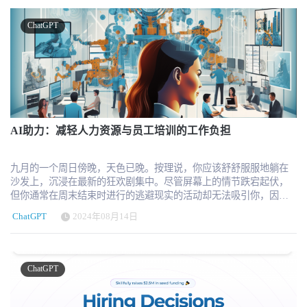
的持续追踪研究认为，当前职业结构变化尚未清晰显示与AI引入之
识的行业专业人士。Twill拥有10,000多名专业会员，通过利用热心
三种规格，灵活适应不同业务需求，按 token 计费起步价为每百万输
以及引入必要的审计与安全机制。这些能力将成为下一阶段HR数字
间的关系，AI使用指标也没有表现出与就业或失业变化之间的明确
线索，将最合格、最经过审核的求职者推到最前沿，并将他们安排
入词元 $1.25，输出词元 $10。 对 HR 科技的深远影响 对于 HR 科技
化转型的核心竞争力。 从风险暴露到能力建设：RAIHR正在成为行
ChatGPT
联系。 两项研究并不一定相互矛盾。Yale University更关注宏观就业
到职位上，通常可在30天或更短时间内完成，从而加快了招聘时
行业而言，GPT-5 的发布意味着： 招聘流程将更加智能化，实现从
业共识 如果说 Mercor 事件揭示的是“风险已经发生”，那么当前HR
和职业结构是否已经发生明显变化，而Revelio Labs进一步观察岗位
间。 “随着定制化外发信息数量的增加，最合格的求职者会被淹没，
JD 编写到简历筛选、面试问题生成的全链路自动化； 合规培训、政
领域更需要面对的问题是：我们是否具备管理这些风险的能力。 早
内部的任务构成。宏观岗位数量可能相对稳定，但岗位内部的工作
而且往往毫无反应。在 LinkedIn 上无视招聘人员信息的最佳候选人
策解释、员工沟通等复杂任务可借助 GPT-5 实现快速生成与多语言
在2024年，HRTechChina 就已经开始持续呼吁行业正视这一变化，并
方式已经发生快速改变。 正如Revelio Labs Chief Economist Lisa
下班后都会与 Twill 会员闲逛。沃尔伯格解释说："我们正在通过建
支持； 企业内部的 AI 助手不再是概念，而是切实可用的生产力工
正式发起了“RAIHR（Responsible AI in HR）”倡议，尝试为HR在AI
Simon所概括的那样，AI正在自动化部分工作，但尚未自动化完整岗
立一个由行业领袖组成的社区来解决这个问题，这些行业领袖真正
具，推动 HR 数字化转型向深水区迈进。 OpenAI 用 GPT-5 展现了
时代建立一套清晰的能力框架与实践边界。该倡议的核心，并不是
位；工作内容正在快速改变，而大部分变化发生在现有职业内部。
了解并能为他们推荐的人才提供担保。“我们的成员在工程、产品和
生成式 AI 的另一种可能：不仅聪明，更安全、更懂业务、更可控。
讨论“是否使用AI”，而是回答一个更关键的问题：在使用AI的过程
AI也可能正在降低传统招聘信号的有效性 AI不仅改变企业招聘什么
销售领域平均拥有 12 年以上的经验，为招聘过程带来了广泛的人脉
这或将成为未来 HR Tech 领域，乃至所有企业级软件的核心驱动力
中，HR应该承担什么责任，以及如何建立可控、可审计、可合规的
样的人，也正在改变求职者如何参与招聘。 Tracker数据显示，企业
和真正的判断力，这是人工智能无法复制的。 Twill 对社区成员和候
量。
AI助力：减轻人力资源与员工培训的工作负担
使用机制。 从实践角度看，RAIHR关注的并不是工具本身，而是三
目前平均需要发布5.05个招聘职位，才能对应一次可观察到的外部招
选人推荐的严格审核流程使其与众不同。传统平台会自动将所有申
个更底层的问题：数据如何使用、决策如何产生、系统如何被管
聘，同比增长264%。招聘职位与实际招聘之间的匹配效率，已经连
请转给招聘经理，而 Twill 则实施了两层筛选流程。首先，候选人必
理。这恰好对应当前HR在AI应用中最容易忽视、但风险最高的三个
续六年下降。 这一趋势早于ChatGPT出现，因此不能全部归因于生
须由经过验证的社区成员推荐。然后，Twill 的团队会进行额外的筛
九月的一个周日傍晚，天色已晚。按理说，你应该舒舒服服地躺在
领域。换句话说，RAIHR试图解决的，是从“工具使用能力”到“风险
成式AI。但Revelio Labs认为，AI可能进一步放大了原有问题。 生成
选，确保候选人符合职位要求，然后再将候选人推荐给招聘经理。
沙发上，沉浸在最新的狂欢剧集中。尽管屏幕上的情节跌宕起伏，
治理能力”的跃迁。 结合当前行业的发展阶段，可以看到一个越来越
式AI降低了制作简历、撰写求职信、准备面试回答和批量申请岗位
“当我们被越来越多的信息淹没时，来自熟人的值得信赖的推荐就显
但你通常在周末结束时进行的逃避现实的活动却无法吸引你，因为
清晰的分水岭正在形成：一部分HR仍停留在“如何更高效使用AI工
的成本。优秀候选人能够更好地展示自己，但普通申请者也能够快
得尤为重要。Twill以一种强大的方式将这一点带到了招聘领
你无法摆脱未来一周令人生畏的前景。 明天早上，15 名新招聘的毕
具”，而另一部分HR，已经开始思考“如何在不产生风险的前提下使
ChatGPT
2024年08月14日
速生成一份看起来专业、完整且符合职位描述的申请材料。 结果
域，"Bloomberg Beta主管Roy Bahat说。 有了这笔资金，Twill 计划
业生将在同一天开始工作，所有人都要在你的系统上进行设置，所
用AI”。前者决定效率，后者决定边界与长期价值。 在这一背景下，
是，简历和求职信的信号价值下降。企业收到更多看起来合格的申
扩大其专家成员社区，增强其平台功能，并壮大其团队，为更多寻
有人都急需支持和个人关注，所有人都需要在今年结束前取得成果
RAIHR不再只是一个概念，而更像是一种必要的行业基础设施。随
请，却更难判断谁真正具备岗位能力。企业可能因此增加筛选环
求高质量人才的公司提供服务。 关于Twill Twill 通过经验丰富的行
并向客户收费。 是的，你是团队中的一员，但你能为这些新员工提
着监管趋严、企业数据风险不断上升，以及AI在招聘与管理中的深
节、减少与普通申请者沟通，候选人则通过提交更多申请应对较低
业专业人士的推荐，将公司与经过预先审查的候选人联系起来，从
供的一对一服务是有限的，同时还要满足已经相当庞大的员工队伍
度嵌入，是否具备RAIHR能力，将逐渐成为HR专业度的重要标志之
ChatGPT
的回复率，形成新的恶性循环。 Revelio Labs还发现，在没有获得
而改进技术招聘工作。该平台的工程、产品和销售专家社区利用他
的需求。 对于从事人力资源工作的人来说，这种令人焦虑的情景
一。 对于企业而言，这意味着需要建立明确的AI使用规范与审计机
Offer的面试评价中，候选人提及招聘人员失联、未回复或“ghosting”
们的网络和专业知识推荐合格的候选人，并为成功的职位安排赚取
（或主题的变体）并不陌生。 当然，这并不全是坏事。 一方面，有
制；对于HR个人而言，这意味着必须理解数据流、决策逻辑与系统
的比例，自2022年10月以来上升约9%。但该研究尚不能证明AI生成
丰厚的奖励。Twill 通过其双层审核流程和以人为本的推荐，确保了
两点很可能是令人欣慰的：1）在招聘过程中，你或人力资源部门的