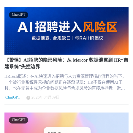
以 “工作流嵌入 + 角色定制化” 为核心，将 AI 指导深度融入员工日
化的实时系统。 高AI暴露岗位需求下降，但不等于岗位已经被AI替
常操作场景。平台聚焦 ChatGPT、Claude、Copilot 等主流 AI 工具，
代 首期Tracker中最受关注的数据，是AI暴露度最高职业的招聘需求
为不同岗位员工提供个性化提示词、场景化操作指引及实时反馈支
出现明显下降。 Revelio Labs正式Tracker页面显示，自2022年10月以
ChatGPT
持，从 “教员工用 AI” 升级为 “让员工善用 AI”，推动 AI 从基础工
来，AI暴露度最高职业的招聘需求相对于最低暴露职业下降了
具应用向决策辅助、思维升级的深层价值跨越。 总部位于伦敦的 AI
42%。这里的“AI暴露度”并不是指企业已经使用AI取代了这些岗位，
员工赋能初创公司Atheni宣布成功完成35 万英镑种子轮融资，本轮
而是衡量某项职业中的工作活动，有多大比例在技术上可能由当前
融资由知名天使投资人 Alex Chesterman OBE 参与投资，同时获得英
生成式AI完成。 例如，数据整理、基础分析、文案起草、内容总
国创新署（Innovate UK）官方资助，资金将用于核心产品迭代与市
结、信息录入和标准化报告等任务，通常具有较高的AI暴露度。即
场拓展，助力企业破解 AI 工具落地 “浅尝辄止” 的行业痛点。 深耕
使企业尚未正式部署AI，也可能因为预期这些任务未来会被自动
AI 能力内化，重构企业 AI 应用逻辑 区别于传统 AI 培训 “一次性灌
化，而减少相关岗位招聘、调整岗位职责，或者提高招聘门槛。
输、知识留存低” 的短板，Atheni 核心产品Atheni Accelerator以 “工
【警惕】AI招聘的隐形风险：从 Mercor 数据泄露到 HR“自
Revelio Labs的新闻稿以数据工程师和金融分析师等岗位为例，称AI
作流嵌入 + 角色定制化” 为核心，将 AI 指导深度融入员工日常操作
建系统”失控边界
暴露程度较高职业的招聘需求相对于低暴露职业下降36%。但公司正
场景。平台聚焦 ChatGPT、Claude、Copilot 等主流 AI 工具，为不同
式Tracker页面显示的最新数字为42%。两个页面分别以2022年11月
HRTech概述：在AI快速进入招聘与人力资源管理核心流程的当下，
岗位员工提供个性化提示词、场景化操作指引及实时反馈支持，从
和2022年10月为比较基准，公开资料没有进一步解释两组数字差异
一个被行业系统性忽视的问题正在逐渐显现：HR不仅在使用AI工
“教员工用 AI” 升级为 “让员工善用 AI”，推动 AI 从基础工具应用向
的具体原因。HRTech建议，在引用该研究时以正式Tracker页面显示
具，也在无意中成为企业数据风险与合规风险的直接承担者。近期
决策辅助、思维升级的深层价值跨越。 两年客户验证成效显著，高
的42%为主，同时注明新闻稿曾使用36%的表述，避免将不同口径混
AI招聘公司 Mercor 遭遇网络攻击的事件，与 Ben Eubanks 对“vibe
留存印证市场刚需 Atheni 由 Mackenzie Howe 与 Louise Ballard 联合
用。 更重要的是，AI暴露度高并不意味着这些岗位已经消失。
ChatGPT
2026年04月09日
coding”现象的警示，实际上共同指向同一个更深层的趋势——AI正
创立，正式融资前已通过两年密集客户实践打磨产品方法论，构建
Revelio Labs发现，自ChatGPT推出以来，AI暴露度最高职业的就业
在打破HR系统原有的边界，而组织尚未建立与之匹配的治理能力。
起高适配、高转化的 AI 赋能体系。目前平台已覆盖教育、制造、金
增长，仅比AI暴露度最低职业低约4%。就业市场已经出现压力，但
Mercor事件：AI招聘架构的系统性脆弱性 从表面看，Mercor事件是
融服务、私募股权等多元行业，数据显示，客户接入平台 90 天内用
目前并没有出现与招聘需求下降同等幅度的岗位消失。 年轻员工和
一次典型的数据安全事故，其攻击路径被认为与开源项目 LiteLLM
户参与率超 90%，显著高于行业平均水平，充分验证产品的普适性
ChatGPT
初级岗位正在承受更明显的压力 AI对不同职级和年龄人群的影响并
的漏洞相关。但如果从架构层面分析，这并非孤立事件，而是AI招
与实用性，也凸显企业对 “可落地、高回报”AI 赋能方案的迫切需
不平均。 Revelio Labs的研究显示，在AI暴露度较高的职业中，年轻
聘系统普遍面临的结构性问题。首先，AI招聘平台天然依赖大量外
求。 聚焦 “培养优秀用户”，直击 AI 落地核心痛点 “当前多数 AI 初
员工的就业表现明显弱于资深员工。22至25岁员工在相关职业中的