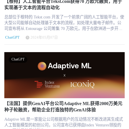
场。 体验式招聘利用虚拟模拟工作场所的挑战，将招聘者的关注点
【根特】人工智能平台Tekst.com获得70 万欧元融资，用于
Labs AI Labor Market Tracker揭示的并不是一个简单的就业结论，而
位描述和面试问题，这种技术可以提高参与度和回复率。人工智能
从传统的技能描述转移到可验证的技能展示。Skillfully 的 HiredNow
实现基于文本的流程自动化
是一个正在分化的劳动力市场。 AI暴露程度较高的工作需求正在下
还可用于跟踪和分析转换率，帮助招聘经理确定和完善他们的推广
产品提供完全定制化的模拟，使雇主能够看到求职者的实际技能，
降，尤其影响初级岗位和年轻员工；真正采用AI的企业却可能获得
策略，只关注那些能够实现目标的策略。 监测 监测绩效、参与度和
总部位于根特的 Tekst.com 开发了一个前景广阔的人工智能平台，使
提供有价值的见解，从而将招聘精确度提高 10-20 倍，并显著节约
更强的扩张能力，并增加高级岗位；岗位名称和就业总量尚未发生
行为，为人力资源团队提供即时见解，是当今人工智能的核心优
大型公司能够自动处理基于文本的流程，如处理大量电子邮件。公
人力资源成本。这种方法可确保求职者的实际能力和职业潜力得到
全面变化，但岗位内部任务正在快速重组；招聘技术越来越强，企
势。通过分析存储在系统中的员工数据类型（如电子邮件、Teams 或
司宣布将从 Entourage 公司筹集 70 万欧元，用于在欧洲进一步开发
评估，而不仅仅是在线职业门户网站上的另一份申请表。 Better
业与人才之间的匹配效率却可能继续下降。 AI对就业的影响不会以
Slack 聊天记录）和工作模式信息，这些系统可以标记出负面指标。
和商业化其技术。 在先进的人工智能出现之前，将文本转化为可用
Ventures合伙人Lyndsey Boucherle说："Skillfully帮助雇主发现更大的
一次统一的冲击出现，而会分别体现在招聘需求、岗位任务、技能
尽早发现这些问题并在问题升级之前采取干预措施，显然符合公司
ChatGPT
2024年05月07日
数据是人类必须手动完成的工作。考虑处理电子邮件中的特定信
人才库，降低招聘成本，做出更好的招聘决策，同时为代表性不足
投资、企业增长、职业入口和招聘匹配等不同环节。 对于企业HR而
的利益。 内部流动 最好的公司都会从自己的员工队伍中向上招聘。
息，将其输入客户关系管理（CRM）、会计或企业资源规划
的人才提供公平的竞争环境。我们很高兴能支持他们推动向基于技
言，当前最重要的问题已经不是“AI会不会取代员工”，而是企业能
问题是，这一过程往往是在员工偶然发现空缺职位并做出反应时才
（ERP）软件包。 人工智能的前景很好，但像 ChatGPT 这样的通用
能的招聘转型。 此次融资标志着Skillfully进入了转型发展阶段。我
否在AI改变工作之前，重新设计任务、能力、招聘和人才成长体
启动的，而不是相关方面鼓励他们申请，这意味着机会往往被错
LLM（大型语言模型）所做的不过是将文本转换成其他文本。准确
们迫切希望将我们的招聘前模拟平台进一步商业化，并开发更多的
系。 关于Revelio Labs Revelio Labs是一家劳动力智能与研究公司，
ChatGPT
过。人工智能辅助系统利用用于监控员工的类似技术，弥补了这一
解释非结构化文本，然后将其转换为可用数据--数据库可以处理的输
创新产品，使我们的客户能够在不断发展的体验式、技能优先的招
通过处理和标准化公开职业履历、招聘职位、员工评价等数据，为
不足，并向繁忙的人力资源团队提出内部甄选建议，节省了时间和
入数据--仍然是一项不可能完成的任务。 Tekst.com 的首席技术官兼
聘新格局中茁壮成长。 关于Skillfully 在首席执行官Brett Waikart的领
企业、投资机构、研究人员和政府部门提供劳动力市场分析。公司
外部招聘人员的成本。 在入职培训、学习与发展等其他关键领域，
联合创始人 Tiebe Parmentier 说： "现有的基于识别关键字和设置规
导下，Skillfully公司提供了一个以模拟和评估分级为中心的招聘平
表示，其数据覆盖超过3000万家公司、50亿条招聘职位以及195个以
市场上还有许多令人印象深刻的应用，但它们都有这些共同的好
则的软件可以自动标注普通公司约 20% 的传入邮件流量，但准确率
台。通过该平台，雇主还可以直接从其经过技能验证的人才网络
上国家和地区。Founder and Chief Executive Officer为Ben Zweig，
处：提高效率、决策更可靠、信息更灵通，当然还有减少支出，更
很低。这对于公司有效地自动处理来说太少了： "我们为客户提供的
（TalentNetwork）中招聘人才，该网络包括大学、社区学院系统、
Chief Economist为Lisa K. Simon。 文章来源：HRTech编译与解读。
不用说同事们会享受到有助于留住人才的积极体验。 那么，有什么
定制培训人工智能模型可以识别更多邮件的含义，准确率更高。这
哈佛商学院和劳动力发展组织等全国性职业合作伙伴。雇主可以接
数据来源包括Revelio Labs、AI Labor Market Tracker及Yale University
好处呢？ 未来的创新 这让我想到了人工智能在人力资源领域的未
样就可以避免重复性工作，这不仅对企业本身是个好消息，对员工
触到一个多样化的、积极进取的求职者人才库，而传统的以简历为
The Budget Lab。
来。这并不难理解；我们正处在一个上升的轨道上，在这个世界
也有积极意义。我们将'枯燥'的操作从他们手中解脱出来，让他们的
【法国】提供GenAI平台公司Adaptive ML获得2000万美元
先的招聘工具和职业网络往往会忽略这些求职者。
里，人工智能，尤其是生成式人工智能，将使我们的生活变得更加
工作更加愉快"。 公司已经赢得了几家希望具体、快速开始使用人工
种子轮融资，帮助企业打造独特的GenAI体验
轻松。 但我要提醒大家：人工智能的问题不在于它能做什么或不能
智能的大客户。其中包括美国全球医疗设备公司 Becton Dickinson 和
做什么。好吧，在减少文本输出中的 "幻觉 "和在图像中再现看起来
Adaptive ML是一家能让公司根据用户的互动情况不断改进其生成式
大型乳制品合作社 Milcobel。 "Tekst.com 首席执行官 Wouter Janssen
真正属于人类的手方面，仍然存在一些磨合问题。但是，我们还需
人工智能模型的初创公司，公司宣布已获得由Index Ventures领投的
说："我们的企业客户通常已经实现了大量数据流程的自动化。"但在