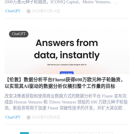
要对用户进行全面的教育：我们还不清楚哪些是人工智能制造的，
2000万美元种子轮融资。ICONIQ Capital、Motier Ventures、
追求'无接触自动化'的过程中，他们仍然面临着最后一堵墙：自动处
哪些不是，这可能会带来危险。对于人工智能生成的内容，我们必
Databricks Ventures、IRIS、HuggingFund by Factorial以及许多著名的
理电子邮件、案例、订单和票据中的大量文本，但要以严格控制和
ChatGPT
2024年03月14日
须培养一种透明和诚实的文化。 无论是在招聘材料、内部沟通还是
天使投资人也加入了本轮融资。 Adaptive的愿景是让各地的企业都
安全的方式进行。 B2B 领域的客户沟通需要小心谨慎，尤其是大型
其他任何与人力资源相关的文件中，我们都必须直言不讳地说明哪
能利用不断学习的生成模型的优势，并提供直观的体验来提升关键
合同，快速准确的沟通至关重要。此外，还必须考虑到有关安全和
些内容是由人工智能生成的。这种透明度不仅能建立信任，还有助
业务指标。公司已经推出了企业平台的第一个版本，并将利用这笔
隐私的所有协议和规则。 Tekst.com 的人工智能模型成功地在公司内
于对人工智能的能力和局限性设定切合实际的预期。 最后，我想简
资金继续投资于研究和产品开发，并迅速壮大巴黎和纽约的团队。
部绘制了正确分析和路由信息所需的所有知识。它可以毫不费力地
ChatGPT
单介绍一下 Rapport 公司，看看它的技术是如何通过动画头像帮助员
"Adaptive ML 首席执行官Julien Launay说："在 Adaptive ML，我们
从 SAP 和 Salesforce 等现有数据系统中检索到这些信息。此外，
工发展的。 不过，它们确实为某些类型的交互带来了新鲜和令人振
正在简化通往更直观、更有粘性的 genAI 应用程序的道路，直接推
Tekst.com 在后台执行工作，因此员工无需使用另一种新工具。最
奋的体验。 举一个常见的例子，培训和技能提升。员工希望在培训
动用户体验和业务成果的改善。"从长远来看，我们设想永久学习模
后，Tekst.com 符合所要求的安全和保密标准，如 GDPR 法规和全球
过程中与聊天机器人对话，并与人力资源系统进行其他互动。他们
型吸收每一次交互，为每一位用户提供独一无二的体验。 企业对使
ISO 27001 信息安全标准。 Becton Dickinson 公司客户服务数字化经
不太习惯的是虚拟互动人物--或者说 VIP。VIP具有自动语音识别功
用大型语言模型（LLM）的需求很高，然而，目前在通用现成模型
理 Christophe Boucquet 说： "我们有大量面向客户的收件箱，需要一
能，由Rapport用户在一个简单易用的平台上构建，可与ChatGPT等
与使其适用于特定生产用例之间存在很大差距。 只有当模型与用户
个能够快速分析并优先处理不断增长的电子邮件的解决方案。鉴于
软件和用户自己的系统进行简单的插件和集成，VIP具有量身定制、
的目标相一致时，才能产生吸引人的体验。实现这一目标是一个复
我们产品的性质，在某些情况下，我们的客户需要极快的响应时
用户自定义的面部表情、准确的唇语和自然的手势，以及检测和响
杂的过程，涉及高度技术性和专业化的技术。这种复杂的偏好调整
【伦敦】数据分析平台Fluent获得690万欧元种子轮融资，
间。有了 Tekst.com，我们在短短三周内就取得了成果。如果使用
应情绪的能力。 与其他人工智能增强系统一样，VIP 也会利用您的
过程推动 OpenAI 成为像 ChatGPT 这样的世界性现象。Adaptive 将
以实现其AI驱动的数据分析仪横扫整个工作量的目标
Outlook，这是不可能实现的，如果我们自己尝试训练一个人工智能
信息。但改变游戏规则的不同之处在于它们如何为员工体验注入活
释放这些技术的威力，并让世界各地的企业都能使用它们。
模型来处理电子邮件，可能要花费好几个月的时间。 Showpad 前联
力。 更专业的可能是这个使用案例： 人力资源专业人员与动画化身
改变决策者获取和使用商业数据方式的数据分析平台 Fluent 宣布完
Adaptive 平台抽象了微调和强化学习的技术细节，加快了基于 LLM
合创始人兼执行主席 Pieterjan Bouten： "Tiebe和Wouter雄心勃勃，他
对话，动画化身代表他们正在与之进行艰难对话的员工--艰难的审
成由 Hoxton Ventures 和 Tiferes Ventures 领投的 690 万欧元种子轮投
的产品的发布速度。为了实现这一目标，Adaptive 在工程设计、数
们的目标是让人工智能在复杂的商业环境中发挥作用。他们开发出
查、纪律听证会、让他们申请的晋升失败等等--他们需要在真正对话
资。新投资将用于加速 Fluent 突破性技术的开发，并扩大其在欧洲
据和部署方面采用了创新方法。 "对齐是用户体验大型语言模型的基
了一项出色的技术，能在很短的时间内提高很多效率。我们看到了
前进行练习和培训。 诸如此类的创新代表着人工智能的未来；在这
的人工智能和机器学习专家团队。 Fluent 公司成立于 2021 年，是一
础，"Index Ventures合伙人Bryan Offutt说。"预训练教会模型如何思
该公司的巨大潜力，相信他们能够成长为一家全球性企业。
ChatGPT
2024年03月08日
令人兴奋的起步阶段，它们也代表着现在。
家由人工智能驱动的数据分析师公司，它能让非技术团队成员用简
考，而对齐则教会模型如何交流。我们很高兴能与Adaptive合作，将
单的英语直接向数据提出问题，在几秒钟内获得洞察力，并让数据
对齐的力量带给各地的企业，使他们能够建立适合其业务的生产就
团队免于手动回答临时数据请求的痛苦。 Fluent 公司首席执行官
绪模型。 关于 Adaptive ML Adaptive ML公司成立于2023年，由