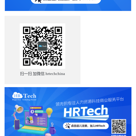
扫一扫 加微信 hrtechchina