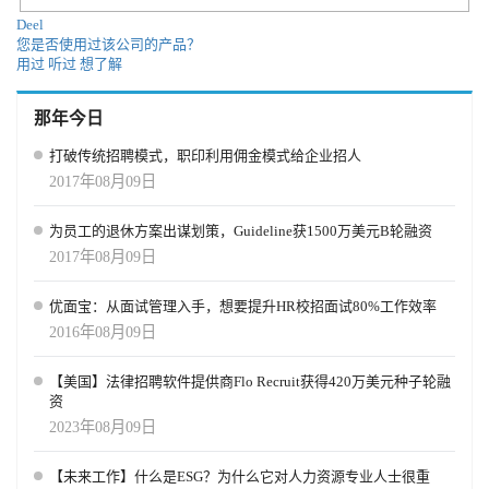
Remote Hire”服务，可按三个月为单位远程招聘和雇佣海外AI人才，
加速全球化进程。该服务荣获日本人事部门颁发的“HR Award 2024”
Deel
您是否使用过该公司的产品？
奖项，并在“第9届HR技术大奖”中获得“备受瞩目的初创企业奖”，在
用过
听过
想了解
“DX创新大奖2024”中获得风险投资类别的“优秀奖”。 关于株式会社
NGA NGA致力于通过X-Tech融合网络与现实世界，推动传统产业的
数字化转型与创新，开发运营新一代在线服务。公司采用突破常规
那年今日
的商业模式和先进技术，提供让人们生活更便捷、更富足的服务，
致力于消除日本社会资源分配不均的问题，解决社会课题。
打破传统招聘模式，职印利用佣金模式给企业招人
2017年08月09日
为员工的退休方案出谋划策，Guideline获1500万美元B轮融资
2017年08月09日
优面宝：从面试管理入手，想要提升HR校招面试80%工作效率
2016年08月09日
【美国】法律招聘软件提供商Flo Recruit获得420万美元种子轮融
资
2023年08月09日
【未来工作】什么是ESG？为什么它对人力资源专业人士很重