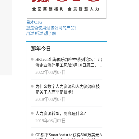
易才CTG
您是否使用过该公司的产品？
用过
听过
想了解
那年今日
HRTech出海俱乐部空中系列论坛： 出
海企业海外用工风险8月10日周三，火
热报名中
2022年08月07日
为什么数字人力资源和人力资源科技
是关于人而非是技术！
2019年08月07日
人力资源转型，到底是什么？
2019年08月07日
GE旗下SmartAssist.io获得500万美元A