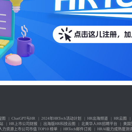
程图
|
ChatGPT与HR
|
2024年HRTech活动计划
|
HR出海频道
|
HR云图
|
站
|
HR上市公司财报
|
出海版HR科技云图
|
北美华人HR招聘平台
|
美国
力资源上市公司市值 TOP10 榜单
|
HRTech邮件订阅
|
HRAI能力成熟度测