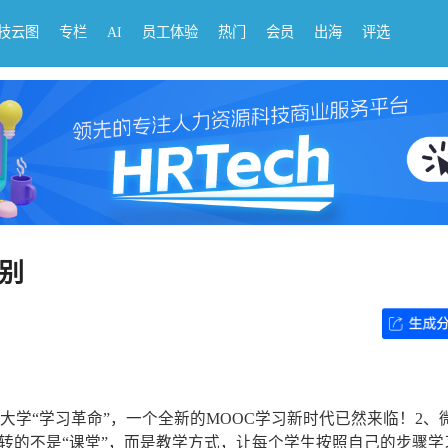
科技云图
专栏
AI
员工体验
热门
会员
出海
评选
别
发大学“学习革命”，一个全新的MOOC学习新时代已然来临！2、
转的不是“课堂”，而是教学方式，让每个学生按照自己的步骤学