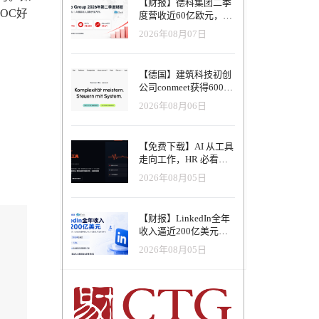
【财报】德科集团二季
OC好
度营收近60亿欧元，其
中AI代理已覆盖50%收
2026年08月07日
入，招聘服务进入运营
重构阶段
【德国】建筑科技初创
公司conmeet获得600万
欧元种子轮融资，用于
2026年08月06日
打造面向贸易和建筑行
业的AI操作系统
【免费下载】AI 从工具
走向工作，HR 必看五
大变革｜2026 年 8 月
2026年08月05日
HRTech 行业观察报告
【财报】LinkedIn全年
收入逼近200亿美元，
AI招聘产品进入规模化
2026年08月05日
应用阶段