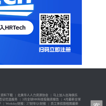
资料下载
|
北美华人人力资源协会
|
马上加入出海俱乐
签证优选服务
|
3月全球HR科技投融资报告
|
4月最新全球
评
|
Workday财报：27财年Q1财报
|
员工体验旅程图最新