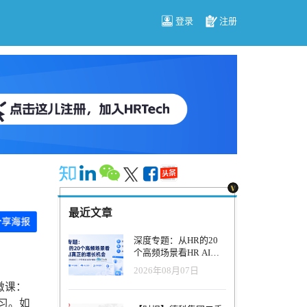
登录
注册
最近文章
深度专题：从HR的20
个高频场景看HR AI真
正的增长机会
2026年08月07日
微课：
习。如