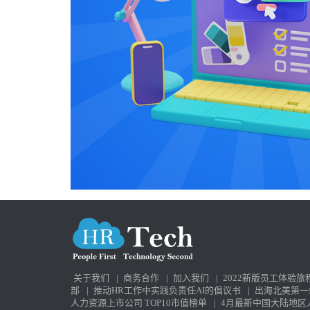
关于我们
|
商务合作
|
加入我们
|
2022新版员工体验旅
部
|
推动HR工作中实践负责任AI的倡议书
|
出海北美第一
人力资源上市公司 TOP10市值榜单
|
4月最新中国大陆地区人