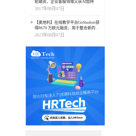
轮融资，企业客服领域又获AI加持
2017年08月07日
【奥地利】在线教学平台GoStudent获
得8670 万欧元融资，用于整合新的AI
虚拟现实学习体验
2023年08月07日