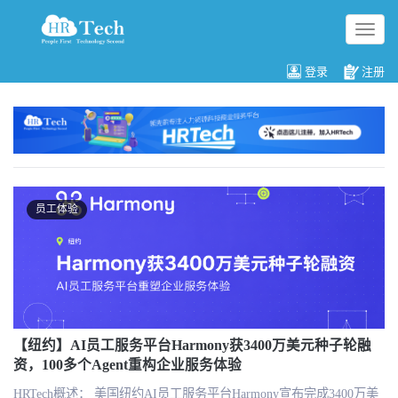
切
换
导
登录
注册
航
员工体验
【纽约】AI员工服务平台Harmony获3400万美元种子轮融
资，100多个Agent重构企业服务体验
HRTech概述： 美国纽约AI员工服务平台Harmony宣布完成3400万美