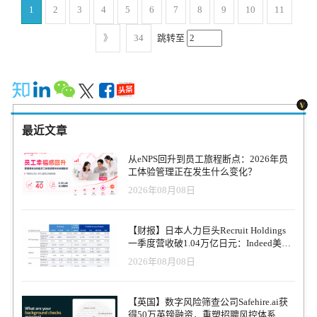
出； 第二，衡量 token 的方式是否仍然尊重人的复杂价值。 只有同
升多元化招聘效果。然而，在实际落地过程中，外界也对算法透明
理与组织弹性。 OpenAI 任命 Arvind KC，不只是一次人事更新，而
— 首轮种子融资（Seed）Factorial在成立初期完成首轮融资，由西班
协议。这笔交易不仅是 Workday 在人才获取产品上的扩展，更被业
1
2
3
4
5
6
7
8
9
10
11
以预测。多数企业预计整体员工规模变化不大，但员工工作内容将
时回答好这两个问题，AI 才不会变成新的管理焦虑，而会真正成为
度与公平性提出过质疑，甚至出现过与合规相关的争议与诉讼讨
是 AI 企业进入组织成熟阶段的标志性事件。当技术革命持续推进，
牙创业生态机构 K-Fund 等投资人支持。该阶段资金主要用于产品开
界视为一次将深远改变招聘技术格局的战略举措。 Paradox：从聊天
发生重大转变。随着人工智能驱动的效率提升，新型工作类别与全
提升组织能力的基础设施。
论。这类事件为行业敲响了警钟：即便技术目标是“更公平”，如果缺
真正决定企业长期竞争力的，越来越是组织系统如何与技术同步进
发和早期市场验证，公司开始专注为中小企业提供HR管理软件。
机器人到完整 AI 招聘平台 Paradox 成立于2016年，最早以对话式招
》
34
跳转至
新岗位正同步涌现。 另有预测指出变革将更为剧烈。例如Anthropic
乏清晰的解释机制与责任边界，仍然可能带来法律与品牌风险。算
化。 AI 重塑工作，而人才系统正在成为下一个战略战场。
2018年 — Seed 扩展轮在产品初步获得市场认可后，Factorial继续获
聘助手 Olivia 打开市场。当时的聊天机器人尚未进入生成式 AI 阶
首席执行官达里奥·阿莫代曾预言，人工智能最终可能淘汰半数初级
法并不会自动等于公正，治理永远先于能力。 这两个案例共同揭示
得早期投资机构追加资金支持，包括 K-Fund 等投资方。这一阶段公
段，但 Paradox 已经通过移动端、聊天和短信交互，为候选人提供即
白领岗位。但这种颠覆性变革亦蕴含机遇——那些因人工操作成本
了一个现实：Responsible AI 的关键不在“多智能”，而在“有边界”。
司开始扩展欧洲市场，并逐步完善HR SaaS产品体系。 2020年 —
时响应、自动安排面试、自助答疑等功能。如今，Paradox 已构建出
过高而难以规模化的岗位，如今可借助人工智能在整个组织中实现
技术本身没有对错，真正决定风险高低的，是组织如何定义 AI 的角
1600万美元 Series AFactorial完成 1600万美元A轮融资，投资方包括
一套完整的人才获取套件，覆盖筛选、评估、面试、招聘、入职和
部署。人力资源领导者面临的挑战，与其说是预测2026年所需员工
色。 越来越多领先企业开始采用一种更务实的分工逻辑，将招聘任
CRV（Charles River Ventures）。该轮融资成为当时西班牙规模较大
员工体验，并在高频量招聘场景（如餐饮、零售、物流和服务业）
数量，不如说是思考未来岗位形态、职责重组模式，以及定义各岗
务拆解为三类。对于高重复、低判断风险的环节，例如简历去重、
的A轮融资之一，资金主要用于国际扩张和产品升级。 2021年 —
中建立了领先地位，还记得之前麦当劳的招聘数据泄露的话题吗？
位新版本的核心技能。 人工智能如何重塑人力规划本身 人工智能在
批量筛选和流程通知，AI 完全主导是合理的选择；对于技能分析、
最近文章
Growth round（Tiger Global 等参与）随着公司客户数量快速增长，
目前，Paradox 已推动 超过1.89亿次 AI 驱动的候选人互动，帮助客
颠覆劳动力结构的同时，也正成为优化企业人力规划的强大工具。
候选人推荐或面试评分参考等场景，AI 作为辅助工具提供洞察，但
Factorial获得 Tiger Global、CRV、K-Fund、Creandum 等机构的支
户将 候选人转化率提升至70%以上，并将招聘周期缩短至 最快3.5
若运用得当，人工智能驱动的人力规划能实现更精准的预测、更快
仍由人类做最终判断；而在最终录用决定、文化契合评估或敏感沟
从eNPS回升到员工旅程断点：2026年员
持，公司开始进入高速扩张阶段，并加速欧美市场布局。 2022年10
天。其客户群体超过1000家，包括麦当劳、联邦快递、7-11 等全球
速的调整，并使人才战略与业务目标的契合度更加透明。但其成功
通等关键节点，则必须由人类负责，算法需要主动“退场”。这种“主
工体验管理正在发生什么变化？
月 — 1.2亿美元 Series C，估值10亿美元（独角兽）Factorial完成 1.2
知名品牌。Chipotle 更是通过 Paradox 将招聘周期缩短了 75%（12天
关键在于明确适用与禁忌场景。 人工智能的优势领域 人工智能的核
导—辅助—退场”的分层模型，比追求全面自动化更符合现实，也更
2026年08月08日
亿美元C轮融资，由 Atomico 领投，参与投资方包括 Tiger Global、
降至4天），并实现候选人流量的倍增。 根据HRTech报道，目前
心价值在于处理复杂关联数据，发掘人类可能忽略的规律。在人力
有助于建立信任。 事实上，Responsible AI 的最大难点往往不在系
CRV、K-Fund、Creandum、GIC 等。该轮融资使公司估值达到 10亿
Paradox总融资额超过2.5亿美元，其中2021 年 12 月 27 日，C轮融资
规划中，它能整合需求、供给与市场信号，构建全面的数据驱动型
统，而在组织文化。很多 HR 团队对 AI 的担忧并非来自技术本身，
美元，正式成为欧洲HR科技独角兽企业。 2024年4月 — 8000万美元
金额 2 亿美元是其最后一笔融资。 Workday：打造覆盖全场景的 AI
预测模型。 信号整合与需求感知 人工智能能从销售渠道、项目计
而是来自角色不确定性：是否会被替代？谁为结果负责？出了问题
【财报】日本人力巨头Recruit Holdings
增长融资（General Catalyst）Factorial获得 General Catalyst 8000万美
招聘套件 通过此次收购，Workday 将把 Paradox 的候选人体验 AI 整
划、成交率及客户需求等多维数据中提取实时洞察。通过将其转化
找谁？如果这些问题没有答案，再先进的工具也难以真正落地。因
一季度营收破1.04万亿日元：Indeed美国
元 Go-to-Market 投资，用于支持销售与市场增长。这种融资模式主
合到其招聘生态中，形成一个覆盖前线员工、办公室员工以及临时
为基于岗位与技能的需求曲线，人力资源负责人可精准预判招聘高
收入逆势增长30%，AI招聘推动利润率升
此，越来越多企业将重点放在 AI literacy 培训、流程标准化与治理
2026年08月08日
要用于提前覆盖客户获取成本，而不会稀释公司股权。 2025年 —
与灵活用工的完整人才获取套件。Workday 现有的 AI 驱动人才发现
峰与低谷时段。这有助于企业预测季节性波动，使人力储备与业务
至47.4%
机制建设上，让招聘经理理解 AI 能做什么、不能做什么，并在制度
General Catalyst 投资扩大至2亿美元General Catalyst将对Factorial的投
与匹配（HiredScore）、统一招聘与入职管理（Workday
周期同步，避免被动招聘。 供给感知 在供给端，人工智能可将现有
层面明确责任归属。只有当人类始终站在决策链条的终点，AI 才能
资扩大到 2亿美元，其中新增约 1.2亿美元资金。该笔资金主要用于
Recruiting），再叠加 Paradox 的对话式候选人交互，将为客户提供
员工数量、技能储备及后备力量与未来需求进行匹配。实时分析能
被真正信任。 回到招聘的本质，它从来不是简单的匹配游戏，而是
【英国】数字风险筛查公司Safehire.ai获
加速欧洲市场扩张和销售增长。 2026年（讨论中） — 拟融资2亿美
一站式智能化招聘体验。 Workday 产品与技术总裁 Gerrit Kazmaier
预警关键技能短缺或特定区域产能过剩，从而提前启动技能再培训
一种高度情境化的人类判断。候选人的潜力、团队协作能力、价值
得50万英镑融资，重塑招聘风控体系