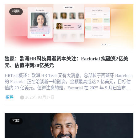
非常吸引人，但用户试用几次后便不再使用，原因通常不是模型生
破局。​深耕行业 9 年，HRTech 人力资源科技年度论坛早已成为国内
以提高用户留存率 大多数组织将招聘视为一个独立的事件：寻找、
能力增强，而可能是低质量工作的放大器。这也是未来 AI 人效管理
成效果不够好，而是功能没有进入日常工作流程。 真正能够形成增
极具影响力的人力数字化标杆会议。作为行业风向标，论坛每年首
评估、选拔，然后结束。 但招聘决策的真正衡量标准在于候选人接
最重要的分水岭：企业不能只看使用频率，而要看使用结果；不能
招聘
长的产品，首先需要占据一项稳定发生的任务。例如，每次创建职
发趋势洞察、创新产品、标杆实践与前沿技术，持续驱动人力资源
受职位后的表现。 人工智能能够将招聘智能延伸至入职和早期绩效
只看成本消耗，而要看产出质量；不能只看个人行为，而要看任务
位时自动生成和检查职位描述，每次安排面试时自动协调时间，每
行业升级革新；常年巡回北京、上海、深圳三大核心城市，辐射华
管理，确保被录用的候选人能够尽可能长久地留任并出色地完成工
链路和业务结果。 企业需要建立 AI ROI 治理，而不是简单做 AI 使
次完成面试后自动形成摘要，每次员工提出问题时自动从内部政策
北、华东、华南全域，全网精准覆盖50 万 + 专业 HR 人群，是交流
作。企业可以利用人工智能分析过往招聘数据，为新员工设定更切
用监控 未来真正有价值的不是 AI 使用监控，而是 AI ROI 治理。监
中寻找答案。 只有当AI与真实工作事件绑定，产品才可能获得持续
学习、资源对接、行业赋能的核心优质平台。​ 六大核心亮点 直击
合实际的期望。在入职后的前30、60或90天内，优异的绩效表现究
控回答的是“谁用了多少”，治理回答的是“为什么用、用得是否值
使用。 其次，产品需要把多个孤立动作连接起来。以招聘为例，职
HR 核心需求 ✅ AI 全面赋能 HR深度拆解人工智能在智能招聘、人
竟是什么样子的？成功的员工通常在初期会遇到哪些困难？哪些信
得、如何优化、是否公平”。如果企业只做监控，很容易把 AI 管理
位描述生成、招聘广告优化、人才搜寻、候选人匹配、面试指南和
才盘点、员工培养、人力决策等全场景落地应用，解锁 AI 降本增
号能够预示长期的成功？ 与千篇一律的入职计划不同，新员工可以
变成新的员工压力源；如果企业做治理，AI 账单就可以成为优化组
面试总结不应是六个彼此分离的功能，而应成为一个连续的招聘工
效、科学管理双重价值，让科技成为 HR 核心助力。 ✅ 员工体验全
基于在该岗位上取得成功的类似员工的模式，获得更个性化的指
织能力和资源配置的工具。 比较合理的路径应该分三层。第一层是
作流。 用户不需要在不同工具之间重复复制信息，系统也能够使用
新革命聚焦新生代员工管理，分享智能化办公、个性化福利、人文
导。 这将招聘从一次性的决策转变为一个持续的过程，组织不仅在
独家：欧洲HR科技再迎资本关注：Factorial 拟融资2亿美
use case ROI，先衡量具体场景是否产生价值，而不是一开始就评价
前一个环节的数据支持后一个环节。 最后，产品必须建立结果反
化管理等创新方案，全方位提升员工幸福感、归属感与企业忠诚
选拔人才，更在积极提高人才成功的概率。因为当人才成功时，组
元、估值冲刺20亿美元
个人。比如招聘 JD 优化、客服工单摘要、薪酬分析、代码辅助、员
馈。AI推荐的候选人是否进入面试，生成的职位描述是否提高申请
度。 ✅ 前沿招聘科技革新解读大数据人岗精准匹配、VR 线上面
织也会随之成功。 重新思考招聘，意味着重新思考能力。 如果人工
工政策问答等场景，都应该先建立 baseline，比较使用 AI 前后的时
转化，学习推荐是否带来课程完成和技能改善，这些结果都应该反
试、AI 智能甄选等新兴技术，重塑招聘流程，解决企业招人难、识
HRTech概述：欧洲 HR Tech 又有大消息。总部位于西班牙 Barcelona
智能要在招聘领域产生实质性影响，企业必须为员工提供相应支
间、质量、成本、错误率和满意度变化。第二层是 team ROI，判断
向进入产品。 没有反馈闭环的AI是一次性输出工具，有反馈闭环的
人难、留人难痛点。 ✅ 企业数字化实战拆解集结各行业标杆案例，
的 Factorial 正在洽谈新一轮融资，金额最高或达 2 亿美元，目标估
持。这意味着要进行培训并培养真正的能力，而不仅仅是确保流程
哪些团队真正把 AI 嵌入了工作流，哪些团队只是表面使用。第三层
AI才能持续改善，并形成真正的产品差异化。 对于正在建设AI产
实景拆解人力流程自动化、数据化决策、智能人才体系搭建、跨部
值约 20 亿美元。值得注意的是，Factorial 在 2025 年 9 月已宣布
合规。学习与发展部门必须引导企业完成这一技能再培训过程。 当
才是 individual enablement，也就是识别哪些员工是高质量使用者，
品、升级现有HR平台或已经形成客户案例的HR科技机构，可以申请
门高效协同的落地路径，拿来即用。 ✅ 全球化人才管理布局立足企
ARR 达到 1 亿美元，2025 年 8 月还获得 General Catalyst 追加 1.2 亿
企业投资于提升招聘经理运用人工智能的能力时，其影响会随着时
哪些员工需要培训，哪些使用行为存在浪费或风险。 这套逻辑很重
招聘
2026年03月17日
加入HR科技云图产品与机构目录，让企业采购者能够在具体场景和
业出海大趋势，分享全球化人才搭建策略，平衡国际标准与本地化
美元支持，使其总投资规模达到 2 亿美元。对 HR SaaS 行业来说，
间的推移而不断放大。经理们能做出更明智、更一致的决策，减少
要，因为它避免了企业把 AI 账单直接变成绩效审判工具。AI 人效
产品类别中发现相关解决方案。HR科技云图的核心价值不是简单收
政策差异，实现跨国人才高效管控与最优配置。 ✅ 前沿产品零距离
这说明资本依然看好“平台型、一体化、可规模化增长”的玩家。更多
对直觉的依赖，更多地依靠结构化评估。由此带来的连锁效应包
分析的正确方向不是“用系统证明谁不行”，而是“用数据发现哪里需
录企业名称，而是将产品能力、市场分类、品牌信息和企业采购需
体验汇集全国顶尖 HR 科技服务商，一站式体验最新数字化工具、
信息关注HRTech 欧洲HR科技赛道正在迎来新一轮资本关注。总部位
括：减少误聘、缩短员工达到生产力所需的时间，以及降低事后对
要更好的工具、培训、流程和管理支持”。企业真正应该关心的是组
求连接起来。 用户增长不是注册人数，而是从尝试走向工作习惯
管理系统与创新解决方案，为企业采购选型、升级优化提供优质参
于西班牙巴塞罗那的HR软件公司 Factorial 正在与投资机构进行初步
学习与发展部门补救措施的需求。 招聘决策折射出组织的决策水
织整体效率是否提升，而不是简单把每个员工的 token 消耗拉出来排
招聘
HR AI的用户增长不能只看注册量、访问量或生成次数。企业用户是
考。 除此之外，更多行业热点、实战干货、跨界思维碰撞，静待现
洽谈，计划融资最高 2亿美元，目标估值约 20亿美元。如果交易最
平，因为没有什么比人才更重要的决策了。人工智能有潜力提升这
名。 “Token 歧视”可能成为 AI 时代新的组织风险 随着 AI 账单和人
否真正采用一项产品，取决于产品能否完成从首次体验到稳定使用
场深度交流！ 2026人力资源科技年度论坛-“Whats Next”深圳站时
终达成，这家成立于2016年的公司将在其 2022年10亿美元独角兽估
一标准，但前提是它被用来挑战那些根深蒂固的假设。当组织做好
效数据逐渐连接，一个新的风险也会出现：Token 歧视。所谓 Token
的转变。 用户激活的标志，不应只是打开AI功能，而是完成第一项
间：9月17日 周四 9:00-17:00地点：深圳 益田威斯汀酒店适合参会人
值基础上实现翻倍增长，成为西班牙科技生态中最具价值的创业公