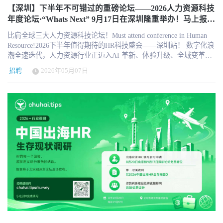
用了什么模型、消耗多少 token、调用多少次、用于什么任务、生成
门为玻璃幕墙（玻璃和窗户安装）行业提供“虚拟投标助手”
真正具有增长能力的招聘产品，需要把“生成职位描述”连接到职位审
乏这一框架，决策质量便会下降。优秀的候选人被埋没，而那些“面
【深圳】下半年不可错过的重磅论坛——2026人力资源科技
内容是否被采纳、是否进入后续工作流、是否减少返工、是否提高
（VBA）。 主要功能包括： 自动化 RFP 和投标准备：该平台招
批、广告发布、人才搜寻、候选人匹配、面试安排、面试记录和录
试表现出色”的人却在缺乏明确证据证明其工作表现的情况下顺利晋
年度论坛·“Whats Next” 9月17日在深圳隆重举办！马上报名
质量、是否缩短交付周期。过去隐藏在员工日常工作中的过程性劳
募、培训并部署专业的虚拟投标助手，以处理提交建筑投标时耗时
用分析，让AI从内容生成进入完整招聘流程。 HR AI产品正在从内
级。 人工智能能够突破关键词匹配和表面信号的局限。它能识别出
预约席位！
动，第一次可能被系统化捕捉。换句话说，AI 不只是提高效率的工
的行政准备工作。 整理项目数据：通过整理招标书（RFP）信息、
容生成走向工作流执行 从20个高频应用中，可以看到HR AI产品正
比肩全球三大人力资源科技论坛！Must attend conference in Human
那些虽走过非传统路径，却满足岗位核心要求的候选人。企业可以
具，它也让效率提升这件事本身变得更可观察。 这意味着，未来
管理信息请求（RFI）以及格式化投标书，帮助玻璃安装承包商更快
在经历三个阶段。 第一阶段是内容生成。AI帮助HR起草职位描述、
Resource!2026下半年值得期待的HR科技盛会——深圳站！ 数字化浪
训练人工智能模型，使其识别不同背景下的成功模式。回想2020
HR 对人效的关注在 AI 时代确实可能更容易衡量。你花掉的 token，
地掌握项目情况。 深度软件集成：Guthrie AI 与估算师常用的核心
面试问题、绩效评语、员工邮件和培训材料。这类功能部署速度
潮全速迭代，人力资源行业正迈入AI 革新、体验升级、全域变革的
年，许多教师离开教育行业，转而投身销售、软件和培训服务等新
是否真的转化成了更高质量的产出、更快的交付和可复盘的 ROI？
工具（如 Bluebeam、Microsoft Outlook 和 Excel）建立直接数据连
快、学习门槛低，也是企业最容易接受的起点。 第二阶段是流程协
全新周期。当人力数字化成为企业刚需，当生成式 AI 重构职场模
领域。他们具备胜任这些岗位的技能，但在纸面筛选中，可能因缺
AI 账单正在把过去模糊的人效问题，变成一张可以被追踪、过程可
招聘
2026年05月07日
接，确保信息自动转换为客户所需的精确格式。 提升估算师效率：
助。AI开始处理面试排期、文件提醒、简历解析、知识检索、候选
式，当全球化人才管理迎来全新挑战，身处行业中的你，亟需一场
乏相关经验而被淘汰。 人工智能能够整合面试反馈、评估数据及过
见、可以比较和审计的新报表。 AI 人效的关键不是“用了多少”，而
通过接管格式设置、数据传输和报价跟进工作，该系统将投标周转
人去重和会议总结。此时，产品价值不再只体现在生成质量，而是
高规格行业盛会，洞察趋势、破解难题、链接资源！ ​ 2026 人力资源
往招聘结果中的规律，从而聚焦于真正与绩效相关的特质，而非仅
是“是否产生真实产出” 但这里必须明确一个核心观点：token spend
时间从数周缩短至数天，使企业无需增聘内部员工即可参与多达
体现在能否减少操作步骤、缩短处理周期并降低流程遗漏。 第三阶
科技年度论坛・「What’s Next」深圳站，9 月 17 日重磅落地！诚邀
仅关注给第一印象最深刻的候选人。 2、人工智能能够实时识别偏见
本身不是 ROI。一个员工消耗了很多 token，不代表他效率高；一个
70% 的额外项目投标。
段是智能编排。AI根据岗位需求推荐候选人，根据员工情况推荐学
企业 HR 管理者、行业精英齐聚深圳，共赴华南人力资源科技年度
模式 担心人工智能会引入新的偏见形式，这种担忧是有道理的。设
员工消耗很少 token，也不代表他没有价值。真正要看的，是 token
习内容，根据内部知识回答问题，并在HR系统中推动后续操作。产
巅峰盛会，解锁人力数字化全新未来！ 活动信息 📅 时间：9 月 17
计不佳且基于有缺陷数据训练的系统，必然会产生有缺陷的结果。
是否嵌入了正确的业务场景，是否改善了任务结果，是否减少了低
品开始从“回答用户的问题”转向“理解上下文并协助完成任务”。 对
日（周四） 09:00-17:00 📍 地点：深圳益田威斯汀酒店三楼（深圳市
但人们往往忽略的是，人类的决策本身就存在严重的偏见，而且这
价值劳动，是否提升了组织整体产出。 比如，一个 HR 团队使用 AI
准备采购HR AI产品的企业来说，市场上并不缺少AI功能，真正困难
南山区深南大道 9028 号 - 2） 👥 参会人群：企业 HR 高管 / 人力负
种偏见远不如人工智能那样容易量化。 基于人工智能的面试分析工
生成员工政策问答、候选人沟通模板、绩效校准摘要和薪酬分析初
的是判断不同产品属于哪个场景、能够解决什么问题、需要连接哪
责人、HRIT/HRSSC 专员、各模块 HR 骨干、企业管理者等 🎫 专属
具，为实时揭示偏见模式提供了契机。例如，企业无需依赖事后统
稿，如果这些内容被经理采纳，减少了重复沟通，提高了响应速
些系统，以及是否已经有同类客户验证。 企业可以通过HR科技云图
福利：企业内部 HR 免费报名（需官方审核）：
计的多样性指标，而是可以利用人工智能实时分析面试中的行为表
度，降低了政策解释错误，那么 AI 支出就是有效投入。市场团队用
MapofHRTech查看招聘、人才管理、学习发展、员工体验、薪酬福利
http://hrnext.cn/Gxy3C ⚠️ 人力资源服务商、咨询机构等非企业内部
现。面试官是否总是打断某些候选人的发言？面对相似的回答，他
AI 做内容草稿、竞品分析和客户分层，如果最终提高了内容产出效
和HR数字化等不同类别的产品与服务机构，也可以下载2026 HR科
HR，需购票参会​ 汇聚精英 共探行业新未来 本次论坛集结300 + 名企
们是否会根据回答者的身份给出不同的评分？招聘经理是否更看重
率和转化质量，也可以形成可解释的 ROI。工程团队用 AI 辅助代码
技云图，作为企业开展供应商初步研究和产品选型的入口。HR科技
HR 掌舵人、行业领袖、科技大咖，聚焦当下人力资源核心痛点与前
熟悉感而非能力？ 这些决策很少是出于有意识的判断。但它们确实
生成和问题排查，如果代码 review 通过率提升、bug 减少、release
云图同时提供动态产品目录和月度品牌榜单，帮助企业持续观察市
沿方向，围绕AI 赋能人力、员工体验升级、招聘科技、数字化落
构成了一种模式，而人工智能恰恰擅长揭示这些模式。以此方式运
cycle 缩短，那么 token 成本可以被视为生产力投资。 反过来，如果
场变化。 产品增长的核心，是占据一项高频工作 对于HR科技供应
地、企业出海、全域人才管理等热门议题，拆解实战案例、分享前
用，人工智能并非取代人类的判断，而是像一面镜子般将其映照出
某个员工 AI 使用量很高，但输出质量低、返工率高、同事审核负担
商而言，增加AI功能并不必然带来产品增长。很多AI功能在演示时
沿方法论，共同探索新技术如何重塑企业工作生态，助力 HR 高效
来，让招聘人员和招聘经理有机会在当下及时调整。 3. 人工智能可
增加，甚至生成内容带来合规或事实错误，那么高 token 消耗就不是