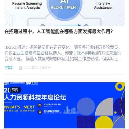
报表，但企业必须警惕，它也可能变成新的员工审判书。 HR AI 采
快地掌握项目详情，并将更多时间用于与客户建立关系并赢得业
培训内容生成等低门槛场景开始。 对于已经广泛使用生成式AI，但
购正在从“买软件”变成“买持续消耗的算力账单” 过去 SaaS 的逻辑是
务。这为他节省了大量时间，于是他将这一经验转化为面向其他玻
使用方式仍然零散的团队，下一步应当把AI固定嵌入招聘、员工服
“用得越多越划算”。企业购买系统以后，更多员工登录、更多流程上
璃安装承包商的平台。经过与多家行业合作伙伴为期两年的试点，
务或学习流程，建立模板、权限、审核和结果记录。 对于已经完成
线、更多数据沉淀，通常意味着软件价值被放大。但 AI 软件的成本
Guthrie AI 现已面向更广泛的市场开放。 “我们并不是在制造自动驾
多个AI试点的团队，则需要进一步考虑系统连接、数据治理、跨流
逻辑不完全一样。AI 功能背后涉及模型调用、token 消耗、数据处
驶汽车。至少目前还不是。方向盘后方依然坐着一个人——一位真
程编排和组织级AI能力建设。 HRTech推出的HR AI Forward成熟度
理、上下文窗口、agent 执行和算力成本，使用越多，账单可能越
在招聘过程中，人工智能能在哪些方面发挥最大作用？
正的‘VBA’（玻璃工程估算师），他懂得如何按照你的需求进行工程
框架与能力评测，将HR的AI发展划分为L0事务型HR、L1工具型
高。如果企业没有提前问清楚 token 成本、调用上限、超量计费、模
量计算和报价。我们打造的是一款应用程序，它能让你轻松招聘这
HR、L2能力型HR和L3系统型HR四个等级、十二个阶段，帮助HR团
型等级、上下文长度、API 成本转嫁和毛利率安排，很可能会出现
样的人才、培训他们，并与他们进行日常协作。优步（Uber）从未
队判断自己目前处于什么位置，以及下一步应该从工具使用、流程
HRTech概述：招聘格局正在迅速变化。随着各行业经历多轮裁员，
“买的时候像 SaaS，结账的时候像云账单”的情况。 这对 HR 部门尤
制造过汽车，他们打造的是一款能轻松找到司机的应用程序。这就
接入、能力沉淀还是系统建设入手。 138个应用场景解决的是“AI可
许多企业面临着海量合格候选人，却苦于找不到明确的方法来甄别
其重要。HR 过去并不是最擅长看懂云成本和技术账单的部门，但未
是我们为玻璃安装承包商所做的事，”Guthrie AI创始人兼总裁Ted
以做什么”，成熟度评测解决的则是“企业现在适合做什么”。两者结
合适人选。 候选人数量的增加本应让招聘工作更轻松，但实际上却
来 HR AI 的成本结构会越来越接近云服务。一个看起来很简单的 AI
Baumgardner表示。 本轮融资 本轮融资将用于扩充工程团队，并持
合，才能避免企业一开始就进入高投入、高风险和难以衡量结果的
往往适得其反。优秀的候选人既可能脱颖而出，也可能被遗漏。 为
助手，背后可能区分基础模型、高级模型、按次调用、按 token 计
续推进Guthrie AI“虚拟投标助手”项目的增长。该项目已为全美52家
招聘
2026年06月03日
复杂项目。 为什么招聘成为HR AI的第一增长入口 招聘之所以率先
解决这一问题，招聘经理们开始借助技术手段。仅在过去一年，招
费、按 workflow 执行计费、按 agent 自动化任务计费。如果 HR 只
玻璃安装公司和供应商配备了经过培训的助手，帮助他们加快投标
实现规模化，并不只是因为招聘科技公司更早采用AI，而是因为招
聘领域的人工智能应用率就从26%跃升至53%。 但采用率并不等同
被产品 demo 打动，而没有理解背后的成本结构，后续很容易在预算
速度，并减少那些蚕食估算师日常工作时间的行政事务。 芝加哥风
聘流程天然具备适合自动化的条件。 职位描述、简历、岗位要求、
于实际成效。超过三分之一的组织仍完全避免在招聘中使用人工智
上失控。 AI 让“普通员工 ROI”第一次变得更容易被观察 过去我们讨
投（Chicago Ventures）的普通合伙人罗布·切斯尼深知行业专业知识
候选人沟通和面试记录，大多以文本或结构化数据形式存在。职位
能。即便采用，大多数也仅将其应用于筛选简历、撰写职位描述或
论人效，经常遇到一个难题：普通员工的 ROI 很难衡量。销售可以
招聘
的重要性：“在建筑科技领域，最难找到的是一位真正亲身经历过这
发布、简历筛选、面试安排和候选人跟进又属于高频、重复的流
面试问题等简单任务。 这些任务虽能加快流程，却未必能提升招聘
看 revenue，客服可以看 ticket，工程可以看 pull request、bug fix 和
些问题的创始人。泰德在加入海军陆战队担任情报军官之前，就在
程。同时，多数AI输出可以由招聘人员复核，即使出现问题，也有
质量。它们并未解决大多数企业面临的核心挑战：如何持续识别合
release cycle，但大量 HR、运营、市场、财务、法务、行政和分析岗
家族的玻璃企业中成长，从事过工程量计算工作。他对这一行业了
机会在最终录用决定前纠正。 这使招聘AI能够较快证明三类价值：
适人选并做出高质量的招聘决策。 那么，AI在招聘中究竟能在哪
位的价值并不总是直接体现在收入或产量上。他们的贡献往往是降
如指掌，并且拥有坚韧不拔、锐意进取的精神。如果有人具备构建
减少行政操作时间、提高候选人处理速度，以及扩大招聘人员能够
些方面发挥最大作用？ 1、人工智能能够识别技能，而非仅仅依赖关
低风险、减少错误、提升协同、缩短沟通、改善体验、提前预警。
复杂自动化系统所需的能力——这些系统旨在支持玻璃安装工乃至
覆盖的人才范围。 但招聘场景也说明，模型能力不等于产品价值。
键词。 当候选人池不断扩大时，许多组织以为最难的部分已经过
这些价值真实存在，却很难被清晰记录、比较和复盘。 AI 的出现让
更广泛的建筑行业——我们相信那个人就是泰德。” 关于Guthrie AI
一个能够生成优秀职位描述的工具，如果不能同步岗位模板、审批
去。实际上，问题只是换了种形式。看似人才济济，实则暗藏筛选
这个问题开始发生变化。AI 使用天然会留下数据痕迹：谁在使用、
由联合创始人 Tuneer De 领导的 Guthrie AI 是一家建筑科技公司，专
流程、招聘渠道和候选人数据，最终仍然只是一个低频写作工具。
难题。 招聘经理突然拥有了更多选择，却缺乏更好的评估框架。缺