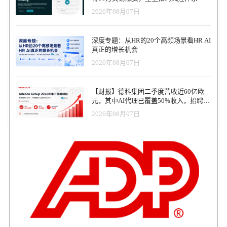
元，估值20亿美元Factorial正在与投资机构进行初步洽谈，计划融资
表示：“招聘是员工旅程中最关键的时刻，但往往被低效的流程拖
或人员调配决策。 情景建模 人工智能可基于业务假设构建多种人员
观契合度，往往难以被完全量化。算法可以帮助我们更快看到信
2026年08月07日
最高2亿美元，目标估值 约20亿美元。如果交易完成，公司估值将较
累。通过 Paradox 的对话式 AI，我们将帮助客户实现从事务性招聘
编制结果模型，例如最佳情景、基准情景和最坏情景，使管理层能
息，但无法替我们承担责任，也无法替我们建立信任。 因此，
2022年的独角兽估值实现翻倍。 整体融资规模 截至目前，Factorial
到转型性招聘的跨越。” 行业分析：Workday 的战略跃迁 全球知名
够主动规划应对不确定性，而非被动承受冲击。通过量化净招聘人
Responsible AI 的终点，并不是“无人招聘”，而是让机器处理噪音，
累计融资规模约 3亿美元左右，投资机构包括 Atomico、Tiger
HR 科技分析师 Josh Bersin 指出，这次收购不仅仅是产品功能的补
数等差异指标（按岗位或地域分类），人工智能帮助组织在决策前
让人专注于真正重要的部分。当 HR 不再把时间花在翻简历和填表
深度专题：从HR的20个高频场景看HR AI
Global、CRV、K-Fund、Creandum、GIC 和 General Catalyst 等。 简
充，更可能成为 Workday 增长轨迹的分水岭： 打开前线用工市场：
测试不同扩张或收缩策略。 决策支持——需人类监督 人工智能应辅
格，而是投入到候选人体验、组织设计与业务合作时，技术才算真
真正的增长机会
要观察 从融资轨迹来看，Factorial的发展路径具有几个典型特点：
全球近30亿前线岗位（零售、医疗、交通、酒店、娱乐等）长期是
助而非取代战略性人力决策。例如，它可根据销售渠道趋势建议招
正创造了价值。 说到底，招聘的未来不是 AI 或人类二选一，而是
2026年08月07日
第一，早期资金主要来自欧洲和硅谷VC共同支持。第二，2022年成
传统 ERP 覆盖不足的领域。Paradox 的定位恰好填补了这一空白。
聘周期，或依据市场变化推荐预算调整方案。但最终决策——如优
更聪明的分工。算法负责速度，人类负责温度。只有当两者各司其
为独角兽是公司重要分水岭。第三，2024年之后更多采用 非稀释增
强化中端市场竞争力：Paradox 的轻量化、会话式架构，更适合中大
先招聘或延后招聘的岗位——应由人类管理者把控，以确保与企业
职，Responsible AI 才不再是口号，而是可持续的竞争力。 附录：
长融资（growth financing），说明公司现金流和收入规模已经具备
型企业需求，能帮助 Workday 向更多行业和客户群体下沉。 推动架
文化、道德规范及长期愿景保持一致。这引出了人工智能不宜涉足
Responsible AI in HR—推动HR工作中实践负责任AI的倡导者（简称
【财报】德科集团二季度营收近60亿欧
一定稳定性。第四，如果2026年新一轮融资完成，公司将进入 欧洲
构演进：Paradox 团队与 AI 技术将加速 Workday 平台向“AI 代理
的领域。 人类仍具优势的领域 AI的分析能力需谨慎运用。其可靠性
RAIHR）—特此发起此倡议。我们呼吁所有的人力资源行业同仁一
元，其中AI代理已覆盖50%收入，招聘服
HR科技第二梯队平台公司行列。
（agent）核心架构”转型，这也是整个 HR 科技行业的未来方向。
存在局限，尤其在涉及情感或伦理的领域。以下领域仍需人类主
同参与，共同构建和推广RAIHR的理念，RAIHR框架包含六个关键
务进入运营重构阶段
Bersin 同时提醒，虽然 Workday 此举将对 Maki People、Eightfold、
2026年08月07日
导： 最终人员编制与预算审批。AI虽能模拟场景，但预算分配与人
方面：透明性、公平性、隐私性、安全性、道德性和持续性。我们
Phenom 等创新公司形成直接压力，但大型 ERP 收购创新厂商后，
力规模本质上属于战略决策，应由领导层基于数据参考而非完全依
倡议每一位HR专业人士在其企业内部积极主导RAIHR的实施，并鼓
往往面临 创新速度放缓 的风险，这也意味着市场竞争将更为活跃，
赖数据作出。 招聘、冻结或裁员授权。算法无法衡量雇佣决策中涉
励HR科技产品的开发和使用都围绕这一框架展开，以实现真正的可
催生新的颠覆者。 客户与市场的期待 来自客户的反馈进一步印证了
及的复杂人性因素及声誉考量。自动化处理此类行动易滋生偏见并
持续发展！我们更相信RAIHR是所有参与者和倡导者的未来关键竞
收购价值。Chipotle 人力资源负责人 Ilene Eskenazi 表示，与 Paradox
削弱责任归属。 薪酬与晋升决策。AI缺乏对绩效历史、潜力及贡献
争优势。 发起倡议的签名地址：https://www.hrtechchina.com/raihr
的合作大幅提升了招聘效率，并解放了餐厅经理的时间，使其能更
程度的理解能力，而这些要素正是公平薪酬与晋升制度的核心依
*RAIHR 由HRTech的Next AI专家委员会倡导成立 Responsible AI in
专注于业务和顾客体验。她期待 Workday 的整合能进一步放大这些
据。 当输出结果不可解释时。若决策者无法理解AI模型得出结论的
HR（RAIHR） Responsible AI in HR（RAIHR）是指在HR实践中的
成效。 交易细节 根据协议，此次收购预计将在 Workday 2026 财年
逻辑路径，其输出结果不应成为人力战略的依据。可解释性始终是
AI应用遵循高标准的道德和透明性原则，确保AI决策过程公开、可
第三季度（截至2025年10月31日）完成，仍需获得监管审批。
人力资源领域伦理AI应用的基石。 简言之，AI应辅助劳动力规划流
审查，并且对所有利益相关者公正无偏。 这包括在招聘、员工发
Workday 的财务顾问为摩根士丹利，法律顾问为 Orrick；Paradox 的
程，但绝不应成为最终决策者。 敏捷性与责任感的平衡 新型劳动力
展、绩效管理等HR功能中，AI技术的使用既促进了工作效率，也增
财务顾问为 Qatalyst Partners，法律顾问为 DLA Piper。 人才获取革
规划范式要求敏捷性与责任感的恰当结合。当AI高效的数据洞察力
强了员工的工作体验和满意度。
命的新篇章 从战略层面看，Workday 收购 Paradox 不仅是对招聘流