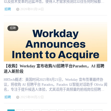
Rippling等。但近年来，欧洲开始涌现出越来越多具有全球竞争力的
以及技术变革的迅猛冲击，使得人才需求预测比以往任何时候都更
限和 AI 使用连接起来，谁就更可能成为企业 AI 时代的管理基础设
自动化，部分组织甚至利用模型从非结构化简历中推断隐性能力，
人才管理，而非简单扩大招聘规模。 应用业务 CEO Fidji Simo 在声
改记录、数据来源、权限控制和员工申诉机制，而不能把“自动化程
公司，包括： Personio（德国）HiBob（英国/以色列）Factorial（西
具挑战性。由于联邦报告延迟导致关键经济数据和预算明晰度发布
施。 人效可以被数据增强，但不能被 token 简化 尽管 AI 会让人效
并为面试官生成结构化问题清单。这些能力极大释放了 HR 的时
明中强调，此次任命将确保人才流程、政策与系统与公司发展目标
招聘
2026年01月14日
度更高”简单等同于“产品更加先进”。 对企业来说，负责任的AI应用
班牙）Remote（欧洲创始团队） 这些公司普遍具备几个共同特点：
受阻，雇主们无法可靠地获取许多通常用于战略规划的工具。 过
更容易被观察，但我们也必须保留一个基本判断：人的价值不能被
间，使团队可以从事务型工作中抽身，投入到更有价值的沟通和判
保持一致，并在 AI 驱动的工作环境中持续演进。 AI 原生组织的现
不是降低创新速度，而是让产品更容易得到员工、管理者、法务和
第一，产品定位更加聚焦中型企业市场。第二，平台架构更适合跨
去，多数企业通过历史招聘数据外推并预测温和增长来规划编制。
简单压缩成一串 token 调用记录。很多高价值工作仍然很难被 AI 使
断中。从效率维度看，AI 的确是必选项。 然而，风险也在同步放
实命题 生成式 AI 正在改变岗位结构、技能要求与协作模式。知识
企业管理层的长期信任。 HR AI下一阶段的分水岭，是能否形成工
国合规和多语言环境。第三，增长策略以欧洲和全球市场为核心，
但在当下环境下，这些简单模型已不再适用。波动性已成为常态而
用数据完整衡量。一个 HRBP 提前化解了一次管理冲突，一个财务
大。算法并非中立，它学习的是历史数据，而历史本身就可能带有
型工作正在被重新定义，组织必须回答几个核心问题： 哪些能力将
作完成率 138个应用场景为企业提供了一张能力地图，而最常见的20
而非单一国家。 同时，欧洲创业生态也在逐渐改善。越来越多风险
非例外，明年的编制策略将同样依赖敏捷性与情景模拟，而非仅凭
人员发现了潜在合规风险，一个经理通过判断避免了错误决策，一
偏见。如果过往录用人群集中于某些学校、性别或背景，模型极可
招聘
被自动化？哪些能力必须强化？员工如何与 AI 协同？绩效如何在
个应用则说明，市场不会平均接受所有AI功能。 最先实现规模化
投资机构开始关注企业软件赛道，而成功案例的出现也会进一步吸
传统预测。 为有效应对挑战，人力资源团队还应借助人工智能工具
个运营人员通过沟通挽回了客户信任，这些价值可能不会直接体现
能无意中复制甚至强化这种倾向。一旦问题存在，AI 的规模化能力
“人机协作”环境中衡量？ 这些问题本质上都属于“人才系统设计”的
的，仍然是高频、标准化、数据相对清晰、输出容易复核，并且能
引资金进入这一领域。 如果Factorial最终完成本轮融资，其 20亿美
分析市场变动，生成明智且灵活的招聘与劳动力建议。 当前劳动力
在 AI 账单里，但对企业同样重要。 因此，AI 人效分析只能增强管
反而会将偏差快速放大，形成系统性不公平。这也是为什么越来越
范畴。 Arvind KC 的履历恰恰体现出一种系统思维：他长期构建企
够产生明确业务结果的工作。 对于HR而言，正确的起点不是寻找一
元估值 不仅将成为西班牙科技行业的重要里程碑，也可能推动更多
规划为何如此艰难 进入2026年之际，三大交织力量正重塑人员编制
理判断，不能替代管理判断。它可以帮助企业看清过程、发现趋
多 HR 负责人开始意识到：招聘 AI 的挑战，并非技术成熟度，而是
业级 IT 与 HR 平台，对数据、流程与协作机制具有结构化理解。对
套能够覆盖所有场景的“万能AI”，而是找到最耗时、重复度最高、
欧洲HR科技公司进入全球竞争舞台。 欧洲HR科技趋势 从行业发展
规划：经济波动性、劳动力市场复杂性及技术颠覆性。 经济不确定
势、识别异常、优化资源，但不能成为评价员工价值的唯一依据。
治理成熟度。 一些头部厂商的实践，恰好为行业提供了两个极具代
于一家以 AI 为核心的公司而言，这种能力尤为关键。 Chief People
最容易衡量的几个流程，明确AI负责什么、员工负责什么，以及最
角度看，欧洲HR科技正在呈现出几个清晰趋势。 首先是 平台化趋
性 持续的全球动荡持续笼罩商业前景。回流与再工业化举措影响国
如果企业把 AI 账单作为控制工具，它可能制造新的焦虑和不公平；
表性的对照案例。 作为全球最大的人力资源系统厂商之一，
Officer 的战略升级 近年来，Chief People Officer 在科技企业中的地
终结果如何评价。 对于HR科技公司而言，下一阶段的竞争也不再是
势。企业越来越倾向于使用整合HR、薪酬、招聘和运营流程的一体
内劳动力需求，而供应链依赖型产业的地缘政治紧张局势更使招聘
如果企业把 AI 账单作为能力建设工具，它就可以帮助组织看清哪些
Workday 近年来持续强化其 AI 能力，在招聘与人才管理中推出
位不断提升。尤其是在高创新、高密度人才环境中，人才机制直接
谁拥有更多AI按钮，而是谁能够把内容生成、流程自动化、数据连
化系统，而不是部署多个单点工具。HR软件正在向企业操作系统演
需求充满变数。当关键联邦数据发布延迟或劳动力市场突发变动时
工作正在被 AI 重塑，哪些员工需要新的技能支持，哪些岗位应该重
Skills Cloud、自动匹配推荐和生成式 Copilot 等功能。这些工具的核
影响研发效率与产品节奏。 AI 公司面临的挑战更加复杂：一方面需
接和业务结果组合成完整产品。 用户不会长期为一次精彩的回答付
进。 第二是 AI驱动自动化。人工智能正在被用于招聘筛选、员工服
——例如求职者骤增或劳工统计局就业报告、工业生产指数等核心
【收购】Workday 宣布收购AI招聘平台Paradox，AI 招聘
新定义，哪些预算应该重新分配。 AI 账单会成为新的人效报表，但
心逻辑，并不是直接替代 HR 决策，而是提供“建议层”。系统可以基
要吸引顶尖研究与工程人才；另一方面必须在伦理、治理与社会影
费，但会为持续减少工作、缩短流程并改善结果的系统付费。 HR
务、数据分析以及组织预测，使HR系统从记录工具变成决策辅助平
数据源中断——这些压力将进一步加剧。 劳动力市场动态 劳动力市
进入新阶段
企业不能让它变成员工审判书 AI 时代，人效确实会变得更容易衡
于海量数据推断技能相似度、识别内部人才流动机会、生成职位描
响层面形成稳定组织共识。首席人才官不仅是文化守护者，更是系
AI真正的增长机会，不在于让HR每天多使用一个聊天工具，而在于
台。 第三是 全球化雇佣管理需求上升。随着跨境招聘和远程办公的
场持续动荡。参与率呈现不均衡态势，提前退休现象持续蔓延，众
量。token 可以被计算，ROI 可以被建模，流程可以被审计，任务结
述草稿，但最终的录用与晋升判断始终保留在人类手中。同时，
统设计者。 OpenAI 的这一任命释放出一个重要信号：在 AI 企业内
让AI进入工作发生的地方，理解组织上下文，协助完成任务，并把
普及，企业需要更加灵活的HR系统来处理不同国家的劳动法规、薪
HRTech概述：美国时间2025年8月21日，Workday 宣布签署最终协
多职业中期人才正转向新行业或新岗位。“回旋镖员工”（即重返原雇
果可以被复盘，这是企业管理的一次重要进步。但越是容易衡量，
Workday 强调模型可解释性与合规框架，在产品层面嵌入审计记
部，HR 领导角色已与技术战略深度绑定。 对 HRTech 行业的启示
节省下来的时间重新投入到判断、沟通、关系和组织建设中。
酬结构和合规要求。 第四是 欧洲本土企业的崛起。过去HR SaaS市
议，将收购 AI 招聘平台 Paradox。Paradox 以智能对话助手 Olivia 闻
主的企业）数量激增，进一步模糊了传统人才输送渠道。随着劳动
企业越要谨慎定义衡量的边界。真正成熟的组织，不会用 AI 账单简
录、权限管理和透明度机制，让企业清楚知道 AI 参与了哪一步、提
从 HRTech 角度看，这一任命具有三重意义： 第一，技术型 HR 领
HRTech将持续跟踪全球HR AI产品、企业实践、投融资、上市公司
场主要由美国公司主导，但近年来欧洲公司正在迅速成长，并开始
名，专注于提升候选人体验，尤其适用于高频量的前线岗位招聘。
力老龄化加剧，许多行业面临知识传承风险——经验丰富员工的离
单审判员工，而会用它重新理解工作、设计流程、配置资源，并推
供了什么依据。这种“增强型 AI”路径，本质上是在放大 HR 的判断
导者正在成为趋势。未来的人才负责人必须理解工程逻辑与系统架
表现和HR科技市场变化。HR从业者可以阅读并下载《2026年8月
在全球市场获得竞争力。 Factorial的融资谈判，正是这一趋势的缩
数据显示，Paradox 已实现超过1.89亿次候选人 AI 对话，候选人转
职速度远超新员工培养速度。 各行业招聘需求差异显著。不同行业
动员工能力升级。 未来 HR 面临的关键问题，不是“要不要衡量 AI
力，而不是取代它。 另一家快速崛起的 Talent Intelligence 厂商
招聘
2025年08月22日
构。 第二，人才管理将从“流程优化”转向“能力结构设计”。技能映
HRTech行业观察报告：企业HR必须关注的五大变革》，也可以订阅
影。随着资本持续进入和技术不断演进，未来几年欧洲HR科技市场
化率超过70%，招聘周期缩短至最快3.5天。更多全球最新资讯，请
增长态势失衡：医疗等领域持续创造就业岗位，而科技、零售和媒
ROI”，而是“如何衡量才不伤害组织”。当 AI 账单开始进入人效管
Eightfold AI 则走得更激进一些。其平台强调通过深度学习构建人才
射、角色进化与持续再培训成为核心议题。 第三，组织系统本身将
HRTech每周资讯，持续获得全球HR科技产品、趋势和实践信息。
可能会出现更多具有全球影响力的平台型公司。
关注HRTechChina. 2025年8月21日，加州普莱森顿 —Workday（纳斯
体等行业则暂停招聘甚至裁员。 人工智能变量 最具颠覆性且最令人
理，企业必须同时回答两个问题： 第一，token 是否真的转化成了产
画像，实现大规模自动匹配与推荐，并宣称可以减少人为偏见、提
成为创新场景。HRTech 平台需要更好地支持人机协作、动态能力管
—————————— HRTech附录Factorial 融资历史时间线 2017年
达克代码：WDAY）宣布，已与 AI 招聘平台 Paradox 签署最终收购
困惑的变量当属人工智能。AI正重塑岗位职责，使人力规划变得难