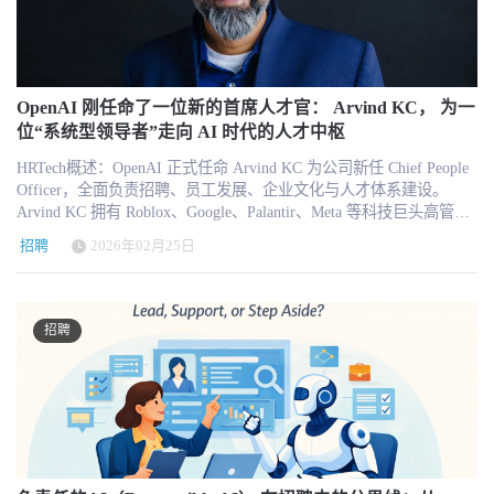
招聘工作时，其影响远不止于单个岗位。更优的招聘决策将塑造更
歧视，并不是说企业不能管理 AI 成本，而是指企业可能基于 token
有价值的HR任务。例如，成功生成并发布一个职位，完成一次候选
群：企业HR领导者，负责人、HRSSC\HRIT相关同仁、HR各模块负
司之一。 对于近年来持续升温的HR科技市场而言，这一融资计划不
强大的团队、更强大的组织，并最终造就更强大的劳动力队伍。
使用量、AI 支出水平或模型访问权限，对员工形成简单化、标签化
人筛选，回答一个员工政策问题，或者制作一套能够直接使用的培
责人等HR免费报名：http://hrnext.cn/Gxy3C 企业HR同仁可获得免
仅反映了投资者对企业软件平台的长期信心，也再次凸显出欧洲HR
甚至不公平的判断。 一种情况是，高 token 消耗员工被默认视为低
训内容。 用户留存来自重复工作。职位描述、面试安排、员工问
费门票​📩 参会对接：科科 💬 微信：hrtechina 📧 邮箱：
SaaS公司正在逐步获得全球资本市场的认可。 Factorial：从HR工具
效。管理者看到某个员工花费高，就直接认为这个人浪费资源，却
答、绩效评估和培训推荐都有明确的周期性。当产品能够在这些时
hi@hrtechchina.com ​ 赞助参展：欢迎预定奈斯 获取详细合作方案微
到一体化企业管理平台 Factorial成立于2016年，总部位于西班牙巴塞
没有分析其任务复杂度、岗位性质、业务贡献和产出质量。另一种
间点主动出现，并自动带入岗位、候选人、员工或组织上下文，用
信：HRTechnice邮件：nice@hrtechchina.com​重磅环节 含金量拉满 中
罗那，由 Jordi Romero 和 Bernat Farrero 创立。公司最初以面向中小
OpenAI 刚任命了一位新的首席人才官： Arvind KC， 为一
情况是，低 token 使用员工被默认视为落后。员工可能因为不常使用
户就不需要每次重新输入提示词，使用AI也会逐渐成为工作流程的
国 HR 科技势力榜重磅发布 汇聚国内外优质 HR 科技品牌、标杆企
企业的人力资源管理软件起家，核心功能包括 员工考勤、薪酬管
位“系统型领导者”走向 AI 时代的人才中枢
AI，被贴上“不够 AI native”的标签，但实际上他的工作可能更依赖
一部分。 用户扩展发生在产品从个人工具变成团队系统之后。 最初
业与实战专家，集中展示本土人力数字化创新成果与优质解决方
理、招聘管理、员工请假、费用管理以及员工数据管理。 随着企业
判断、沟通、经验和风险控制。还有一种情况是，企业只给高绩
HRTech概述：OpenAI 正式任命 Arvind KC 为公司新任 Chief People
可能只有一名招聘人员使用职位描述生成；随后，招聘团队开始共
案。 20 + 行业大咖干货分享 20 + 热门前沿议题同步开讲，聚焦趋势
规模增长和客户需求变化，Factorial逐渐从单一HR工具扩展为更广
效、高职级或核心部门开放高级模型，普通员工只能使用基础工
Officer，全面负责招聘、员工发展、企业文化与人才体系建设。
享模板，业务经理参与审批，HR负责人查看效率和质量数据；最
研判、技术革新、落地实践，全方位拓宽 HR 行业视野。 生成式 AI
义的 企业运营管理平台（Business Management Platform）。目前其
具，久而久之，AI 权限本身会变成一种新的组织资源差距。 这类风
Arvind KC 拥有 Roblox、Google、Palantir、Meta 等科技巨头高管背
终，产品扩展到更多岗位、部门和业务单元。 因此，对HR AI产品
专题专场 聚焦 AI 变革浪潮，特邀行业专家拆解生成式 AI 在人力资
产品体系覆盖： 员工生命周期管理招聘与人才管理薪酬与福利管理
险并不遥远。未来企业很可能会根据员工角色、绩效等级、部门预
景，兼具工程与 HR 领导力，将助力 OpenAI 在 AI 驱动的未来工作
更有意义的增长指标应该包括：完成了多少真实工作流，用户是否
源领域的落地应用，解锁未来职场新玩法。 双权威行业大奖盛典 现
时间与考勤管理员工费用与审批流程基础财务与运营管理 这种
招聘
2026年02月25日
算和历史使用表现，分配不同的 AI 权限。高绩效工程师可以使用更
时代打造高效协作与可持续增长的人才架构。 2026 年 2 月 24 日，
持续重复使用，人工修改比例是否下降，流程周期是否缩短，是否
场颁发「2026 人力资源科技创新大奖」「2026 员工体验大奖」，表
“HR+企业运营”的平台化路径，使Factorial在欧洲中小企业市场获得
强模型，普通支持岗位需要审批；核心业务部门可以调用更多
OpenAI 正式宣布任命 Arvind KC 为 Chief People Officer（首席人才
有更多角色参与，以及产品是否从一个场景扩展到相邻场景。 从产
彰行业标杆企业与优质服务商，零距离借鉴头部企业成功案例。 为
了快速增长。 公司在 2025年9月宣布年度经常性收入（ARR）达到1
token，后台部门被严格限制；某些员工因为过去使用效率低，被降
官）。在生成式人工智能持续重塑全球工作形态的背景下，这一任
品功能走向可传播的客户成果 HR AI供应商还需要解决一个经常被
什么所有 HR 都不能错过？ ✔ 直击行业前沿，一手掌握 2026 人力
亿美元。在SaaS行业中，ARR突破1亿美元通常被视为企业软件公司
低模型权限。从商业角度看，这种资源分配可能有合理性，但如果
命不仅是一次高管更替，更是 OpenAI 在组织能力与人才系统层面的
忽视的问题：产品已经上线，但市场并不知道它真正解决了什么问
科技最新趋势 ✔ 对标名企实践，复制标杆数字化转型落地经验 ✔ 学
进入规模化阶段的重要里程碑，意味着其产品已经获得稳定客户群
招聘
缺乏透明规则和申诉机制，就可能放大组织内部的不平等。 HR 必
战略强化。从 HRTech 的视角来看，这一动作背后所指向的，是 AI
题。 仅仅宣传“接入大模型”“推出AI Agent”或“升级智能助手”，很难
习大咖方法论，提升专业能力，强化职场核心竞争力✔ 沉浸式体验
和可持续的订阅收入模式。 General Catalyst的支持与非稀释融资
须参与 AI 预算、权限和公平规则设计 AI 时代，HR 不能只做 AI 工
公司正在进入“组织深水区”。 从工程系统到人才系统：一条清晰的
帮助企业买家理解产品价值。更有效的内容结构应该包括明确的业
全新人力科技产品，精准匹配企业升级需求 ✔ 链接 300 + 同行人
Factorial此前已经获得多轮资本支持。2025年，公司获得来自
具的使用者，也不能只做培训和推广部门。HR 必须进入 AI 治理的
能力演进路径 Arvind KC 的履历极具代表性。他并非传统意义上的
务场景、原有流程、AI介入方式、人员分工、实施周期和量化结
脉，搭建优质 HR 专属交流圈层 ✔ 限量领取《2026 最新 HR 科技云
General Catalyst 的 1.2亿美元非稀释性融资（non-dilutive funding），
核心层，参与预算、权限、绩效解释、员工保护和组织公平规则的
人力资源出身，而是一位长期在技术与企业系统领域深耕的管理
果。 例如，与其只说产品推出了面试智能助手，不如说明它是否减
图》，收藏行业权威参考 ✔ 专属采购对接场景，高效筛选优质服务
用于加速销售和市场扩张。非稀释融资意味着公司在获得资金支持
制定。因为 AI 账单表面上是 IT 和 Finance 的问题，但深层是组织
者。 2023 年 7 月起，他在 Roblox 担任 Chief People and Systems
少了面试记录时间、提高了面试反馈提交率，或者缩短了从面试到
商，降本增效 满满干货、优质人脉、权威榜单、实战案例、专属福
的同时，不需要向投资方额外让渡股权，这对于SaaS公司而言具有
能力和人才管理问题。 HR 需要和 Finance 一起看 AI 成本，判断不
Officer，负责人才体系与企业系统的整合建设。在这一职位上，他
决策的周期。 与其只说系统能够生成培训内容，不如说明课程制作
利，尽在现场！​ 9 月 17 日，深圳与300多位 HR 同行并肩，以科技
重要战略意义。 这一融资安排不仅为Factorial提供了更大的市场扩张
同团队、不同岗位、不同任务的 AI 投入产出是否合理；需要和 IT
已开始承担“People + Systems”双轨整合的角色，将技术架构思维引
时间下降了多少、学习参与率是否提高，以及业务部门是否更快获
破局，以创新赋能共同推动中国人力资源科技高质量发展！ ​ 诚邀
空间，也帮助其在下一轮股权融资时维持更高估值。 如果本次 2亿
一起看权限、数据安全、模型访问和系统集成；需要和业务部门一