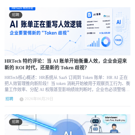
目前已有 52 家玻璃安装商和供应商聘用了 Guthrie AI 的虚拟投标助
识库问答，已经成为HR平台最常见的AI功能。这类应用的共同特
手，将投标周期从数周缩短至数天，且在未增加人手的情况下，投
点，是AI不再作为一个独立聊天工具存在，而是进入员工服务、HR
标数量增加了 70%。 建筑科技公司Guthrie AI 完成由 Chicago
运营和系统操作流程。 员工提出休假、福利、薪酬或公司政策问题
招聘
Ventures 领投的 400 万美元种子轮融资，本轮融资由Chicago Ventures
后，系统不仅需要回答问题，还应该识别员工身份、调用适用政
领投。公司计划利用这笔资金扩充工程团队，并深化与估算师现有
策、提供对应表单，并引导员工完成下一步操作。 第三类是学习与
工具（包括 Bluebeam、Outlook 和 Excel）的集成。 故事背景 时间
发展。 长篇培训资料摘要、AI生成测验与情景练习、微学习内容生
永远不够用。这是全国每一位玻璃工程估算师最常挂在嘴边的话。
成、个性化学习推荐和自适应学习体验，正在成为学习平台的重要
没有足够的时间进行工程量计算，没有足够的时间在截止日期前获
增长方向。 早期学习AI主要帮助培训团队提高内容生产效率。下一
取报价，也没有足够的时间修正那些令人费解的图纸。 众所周知，
阶段，系统将根据员工岗位、能力差距、学习历史和业务任务，动
行业正朝着错误的方向发展。总承包商在正式承接项目前，要求提
态决定向谁推荐什么内容，以及在什么时间提供学习支持。 第四类
供更详细的工程范围细分、更多轮的报价以及更多轮的预算核算。
HRTech 特约评论：当 AI 账单开始衡量人效，企业会迎来
是绩效、沟通和员工反馈。 AI辅助起草绩效评语、常规HR沟通、目
利润率不断缩减，玻璃安装商不得不承担的风险已达到难以承受的
新的 ROI 时代，还是新的 Token 歧视？
标设定支持，以及新员工调查与反馈分析，都已经进入较常见的应
程度。 显而易见的解决办法是招聘人手。但实际上这很难——进入
用范围。 这些功能距离员工和管理者的日常工作更近，也更容易形
HRTech核心概述：HR系统从 SaaS 订阅到 Token 账单：HR AI 正在
该行业的新人本就寥寥无几。信任新人更是难上加难。即便找到了
成稳定的使用频率。但企业需要清楚区分“辅助表达”和“替代判断”。
把人效管理推向新阶段！当 token 消耗开始被用于观察员工行为、衡
合适的人选，要让他们融入团队并按既定方式工作，也需要数月时
AI可以帮助管理者整理事实、改善表达和识别遗漏，却不应在缺乏
量工作效率、分配 AI 权限甚至影响绩效判断时，企业也必须警惕一
间。 Guthrie AI 已经完成了最困难的部分。他们招募并培训了“虚拟
业务背景的情况下，独立决定员工表现、晋升机会或后续管理措
种新的组织风险：Token 歧视。更多前沿观察，请关注 #HRTech 企
投标助理”（VBA），并构建了相应的平台，使雇主能够轻松招聘、
施。 企业应该从哪一个AI场景开始 很多HR团队面临的真正困难，
招聘
2026年06月29日
业购买 HR AI 软件，正在从“买一套系统”变成“购买一套持续消耗的
管理这些虚拟助手，并确保它们从第一天起就能按照你的方式工
不是缺少AI工具，而是不知道应该从哪个场景开始。 一种常见误
智能基础设施”。过去 SaaS 的成本主要由席位、模块和年费决定，
作。借助 Guthrie AI 的 VBA，玻璃安装承包商仅凭现有员工就能增
区，是直接采购覆盖多个模块的AI平台，然后要求各部门寻找使用
使用越深入，边际价值通常越高；但 AI 软件正在引入另一套逻辑：
加 70% 的投标量，这意味着他们能够应对总承包商抛来的所有任
方式。更有效的方法，是先从企业真实存在的问题出发：哪些工作
模型调用、token 消耗、上下文长度、agent 执行和超量计费。对 HR
务。 背景 Ted Baumgardner曾是一名海军陆战队情报军官，后来转行
招聘
重复发生，哪些流程占用大量时间，哪些任务容易遗漏，哪些信息
来说，这不是单纯的技术账单，而是一个会同时影响预算、人效、
成为玻璃安装估价师，他本人也曾深陷这一困境。随后，他开始运
经常被重复查询，以及哪些结果能够被量化。 对于仍然主要依赖人
权限、公平性和组织治理的新管理议题。AI 账单正在成为新的人效
用在海军陆战队学到的结构化分析技术来整理招标邀请函，从而更
工处理事务的HR团队，可以先从职位描述、日常沟通、文件摘要和