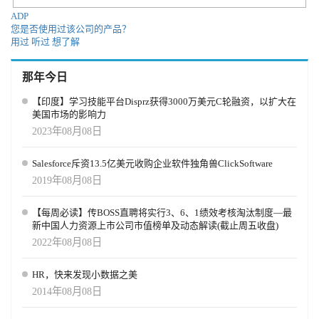
与人类判断力、伦理思考及同理心相融合时，方能实现理想成果。
程的优化，更代表了 AI 在人才获取领域的全面渗透。面对近30亿前
实现这种平衡的企业将获得可量化的多重效益： 预测更精准——决
ADP
线劳动力市场，这笔交易标志着 HR 科技行业正在进入一个新的竞
您是否使用过该公司的产品？
策基于实时数据而非假设，减少招聘意外 招聘周期更短——主动规
争周期：一方面，传统 ERP 正在加速 AI 化；另一方面，创新厂商
用过
听过
想了解
划使团队能在岗位紧缺前预判需求 员工留存率更高——及早识别技
依旧拥有突破性机会。 正如 Bersin 所言，这笔收购“确立了 Workday
能缺口或员工风险，在离职发生前化解隐患 更强适应性：能随市场
在全球高频量招聘领域的领导地位”，同时也为整个行业敲响了新的
或业务环境变化快速调整人力规划 更强问责制：决策可追溯、数据
那年今日
战鼓。未来的招聘，不仅是流程的数字化，更是 AI 驱动的人才体验
驱动且符合伦理判断与人工监督 即便在经济动荡与数据匮乏的背景
革命。 HRTech也提醒到此次收购不仅拓宽了 Workday 在高频量招聘
下，人工智能仍能助力人力资源领导者发掘机遇，优化、多元化并
【印度】学习技能平台Disprz获得3000万美元C轮融资，以扩大在
领域的战局，更在人才获取与 AI 赢未来的路径上构建了独特优势，
美国市场的影响力
构建具有前瞻性的人力资源战略。 不确定时代的规划之道 经济周期
极可能成为全球 AI 招聘浪潮的重要驱动者。值得注意的是，
持续波动，技术颠覆加速推进，数据获取仍具不确定性。但拥抱合
2023年08月08日
Workday 作为 HCM 平台，已通过连续收购 HiredScore、Paradox、
规且可解释的人工智能工具，能让人力资源与人才管理者在混沌中
Rallyteam 等公司，在招聘领域集齐了足够多的关键技术与产品，这
洞见清晰。 负责任地运用人工智能，可实现更快速、更智能的劳动
Salesforce斥资13.5亿美元收购企业软件独角兽ClickSoftware
使其既与市场上的 ATS、招聘软件厂商形成直接竞争，又因平台生
力规划。它助力管理者预判趋势、模拟场景，并在他人犹豫不决时
2019年08月08日
态而维持合作关系，形成“竞合”格局。
果断行动。在动荡环境中，这不仅是竞争优势，更是战略必需。
【每周必读】传BOSS直聘将实行3、6、1绩效考核淘汰制度—最
新中国人力资源上市公司市值榜单及动态解读(截止周五收盘)
2022年08月08日
HR，快来发现小数据之美
2014年08月08日