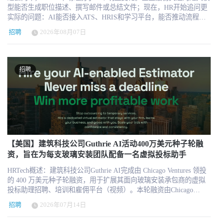
型能否生成职位描述、撰写邮件或总结文件；现在，HR开始追问更
实际的问题：AI能否接入ATS、HRIS和学习平台，能否推动流程继
续向前，能否减少重复操作，以及能否产生可以衡量的业务结果。
招聘
2026年08月07日
一项针对HR AI应用的研究梳理了138个工作场景，覆盖招聘、HR技
术、学习与发展、员工体验、绩效管理、人才分析、薪酬福利、合
规和组织发展等16个HR实践领域。其中，20个最常见的应用集中在
招聘、HR平台、学习发展、绩效管理、员工沟通和人才分析六个领
招聘
域。招聘相关场景占据近一半，说明目前最成熟的HR AI仍然集中在
高频、标准化、数据相对清晰并且容易人工复核的工作中。 对于企
业HR来说，这20个场景比“AI将如何改变人力资源”这样的宏观讨论
更有参考价值。它们不仅展示了企业正在使用AI做什么，也揭示了
HR AI产品最容易从哪里切入、如何形成稳定使用，以及哪些应用有
机会从单点工具发展成为企业级工作平台。 20个最常见的HR AI应
用，正在形成四类产品 第一类是招聘与人才获取，也是目前应用最
集中的HR AI市场。 常见场景包括职位描述起草与优化、自动简历
【美国】建筑科技公司Guthrie AI活动400万美元种子轮融
解析与筛选、招聘广告程序化优化、AI辅助搜寻被动候选人、候选
资，旨在为每支玻璃安装团队配备一名虚拟投标助手
人与岗位匹配、结构化面试指南生成、面试排期自动化、重复候选
HRTech概述：建筑科技公司Guthrie AI完成由 Chicago Ventures 领投
人识别、人才管道清理，以及面试转录与总结。 其中，职位描述起
的 400 万美元种子轮融资，用于扩展其面向玻璃安装承包商的虚拟
草与优化是目前最常见的HR AI应用，采用率达到20%；自动简历解
投标助理招聘、培训和雇佣平台（视频）。本轮融资由Chicago
析与筛选为16%；招聘广告优化和被动候选人搜寻均为12%；候选人
Ventures领投。虚拟投标助理就像是估价师（“医生”）的“护士”——
与岗位匹配为11%。 第二类是HR平台与员工知识服务。 文件提交提
招聘
2026年07月14日
负责准备信息、协助按时获取报价，并确保投标书内容全面完整。
醒与任务分流、HR系统内置AI Copilot，以及基于企业内部文档的知