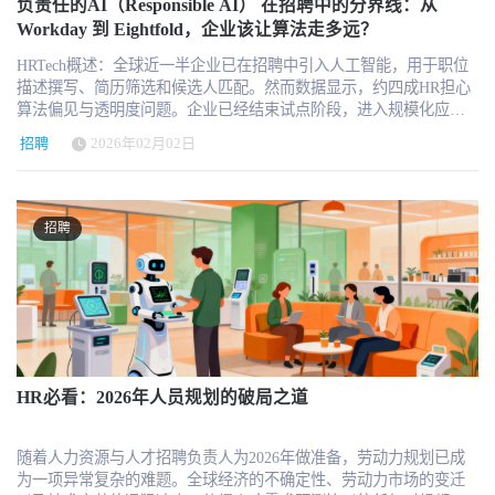
入组织与人才管理。 在此之前，他于 2019 年 7 月至 2023 年 6 月在
负责任的AI（Responsible AI） 在招聘中的分界线：从
得了需要的培训资源。 产品增长与内容增长最终需要连接在一起。
HR 服务机构 赞助 / 参展合作 ✅ 精准触达企业 HR 决策人群，高效
美元融资 顺利完成，Factorial将进一步扩大产品研发、市场拓展以及
起看任务质量、流程效率和真实业务结果；还需要和 Legal 一起看合
Google 担任 Vice President, Engineering，负责工程团队管理与技术战
Workday 到 Eightfold，企业该让算法走多远？
产品功能提供实际价值，客户案例证明价值，行业内容解释价值，
挖掘精准客户 ✅ 直面行业采购负责人，快速达成商务合作 ✅ 线下实
国际化布局，尤其是在欧洲和拉丁美洲市场。 竞争激烈的HR科技市
规、公平性、数据隐私和员工权益。AI 账单不应该只是一张费用报
略执行。这段经历强化了他对大规模技术组织运作与人才密度管理
奖项和榜单进一步放大价值，最终形成企业认知、采购线索和市场
景展示产品方案，强化品牌认知 ✅ 全周期全媒体品牌曝光，全域提
场 尽管Factorial增长迅速，但其所处的HR科技行业竞争非常激烈。
表，而应该成为企业理解组织能力、岗位变化和人才投资回报的新
HRTech概述：全球近一半企业已在招聘中引入人工智能，用于职位
的理解。 更早阶段，2014 年 12 月至 2019 年 6 月，他在 Palantir
影响力之间的增长循环。 目前，2026 HRTech INNO Awards已经设置
升行业影响力 ✅ 依托 HRTech 权威背书，巩固行业标杆地位 展位 &
近年来，全球HR SaaS领域涌现出一批快速扩张的平台型企业，包
入口。 这也意味着，未来 HR 的专业能力会被重新定义。懂绩效管
描述撰写、简历筛选和候选人匹配。然而数据显示，约四成HR担心
Technologies 担任 CIO（首席信息官），工作地点位于 Palo Alto,
HRTech创新实践奖、创新团队奖、创新产品奖，并特别设置人力资
赞助名额持续递减，欲订从速 合作咨询 微信：HRTechnice 合作邮
括： Deel：专注全球雇佣与EOR服务Rippling：整合HR、IT和财务
理还不够，HR 还要理解 AI 成本结构；懂培训发展还不够，HR 还
算法偏见与透明度问题。企业已经结束试点阶段，进入规模化应用
CA，负责企业信息系统与技术基础设施建设与运营。Palantir 本身是
源科技AI创新产品奖。近12个月内已经形成实际应用和可量化成果
箱：nice@hrtechchina.com 关于主办方HRTechHRTech是专注人力资
的一体化企业平台Personio：欧洲另一家HR SaaS独角兽HiBob：面向
要判断哪些岗位需要 AI enablement；懂组织设计还不够，HR 还要理
阶段。成功关键不在工具数量，而在数据基础、岗位架构与治理规
一家高度工程驱动型公司，这段经历为其构建复杂组织系统能力打
的企业HR团队及HR科技产品，可以通过案例申报，将内部项目进一
源科技商业服务平台，作为HR领域唯一深度垂直独立的第三方专业
中型企业的人力资源平台 这些企业都在通过 自动化和人工智能技术
招聘
2026年02月02日
解哪些流程会被 AI 改写；懂员工体验还不够，HR 还要防止 AI 权
则。AI更适合承担高重复性任务，人类则保留判断、同理心与最终
下基础。 2011 年 4 月至 2014 年 11 月，他在 Facebook（现 Meta）
步沉淀为可复制、可传播的行业实践。 企业HR需要重新定义AI项目
服务机构，致力于推动人力资源科技进步与发展，持续引领行业新
来优化招聘、员工管理和组织运营流程。 值得注意的是，HR科技市
限和数据分析造成新的不公平。 HR Tech 供应商的竞争会从功能模
决策权。Responsible AI强调人机协作，让技术放大能力，而不是取
担任 Director, IT，工作地点 Menlo Park, CA。值得注意的是，在
的衡量方式 当前很多企业AI项目仍然缺少清晰的价值衡量。企业知
科技新趋势新产品新方向。HRTech核心报道HR科技创新企业与产
场竞争已经从单一功能产品竞争，转向 平台化生态竞争。企业客户
块转向数据与治理能力 这场变化也会重塑 HR Tech 供应商的竞争逻
代专业。更多请关注 HR Tech，为你带来全球最新 HR 科技资讯。
Facebook 任职期间，他带领产品经理、工程师和数据分析师团队，
道员工正在使用AI，却不能准确回答AI节省了多少时间、改善了哪
品，关注并实时分享全球的人力资源科技资讯。定期发布行业市值
越来越倾向于使用一个系统完成更多工作流程，而不是部署多个独
辑。过去 HR 软件比拼的是模块完整度、流程自动化、用户体验、
过去三年，招聘领域经历了一次前所未有的技术跃迁。生成式 AI、
构建面向 HR、Recruiting、Sales & Marketing、Infrastructure、Legal
些结果，或者是否只是把工作从一个系统转移到了另一个系统。 对
榜单和HR科技云图，持续举办高品质的专业前沿论坛，表彰认可业
招聘
立工具。 Factorial正是抓住这一趋势，通过扩展产品模块逐步向“企
系统集成和服务交付能力。未来更重要的会是数据连接能力、权限
大模型和自动化工具迅速进入人才获取流程，从职位描述生成、简
和 Security 等业务部门的企业级解决方案。这意味着，他早在十余
于职位描述生成，可以衡量起草时间、人工修改次数、审批周期和
内先进。​往届精彩回顾
业操作系统”方向发展。 疫情后的HR科技市场变化 疫情以来，企业
治理能力、AI 成本解释能力、任务级 ROI 分析能力和行动闭环能
历筛选，到技能识别与候选人匹配，越来越多企业发现，招聘不再
年前便深度参与 HR 与招聘系统的技术建设。 更早期，他于 2008 年
申请转化率。 对于面试排期，可以衡量人工协调时间、候选人取消
对数字化HR管理工具的需求明显增加。远程办公、跨区域团队协作
力。 一个真正有价值的 HR AI 平台，不只是告诉企业“员工用了多
只是“人对人”的工作，而正在变成“人机协作”的系统工程。效率的提
9 月至 2011 年 4 月在 Xilinx 担任 Director, Operations Business
率和招聘周期。 对于知识库问答，可以衡量问题解决率、人工工单
以及全球化招聘，使得企业必须依赖更加灵活的管理系统。 HR科技
少 AI”，而是帮助企业判断“AI 在哪里创造了价值，在哪里制造了浪
升肉眼可见：同样规模的招聘团队，可以处理数倍于过去的申请
Solutions，负责运营相关企业系统与业务解决方案。 这条职业路径
减少量、响应时间和员工满意度。 对于学习推荐，可以衡量内容参
平台的价值也因此发生变化。过去HR软件更多被视为行政工具，而
费，哪里需要培训，哪里需要限制，哪里需要重新设计岗位和流
量，初筛时间从数周压缩至数小时，数据洞察也更加结构化和量
显示出一个清晰逻辑：从企业系统与工程管理出发，逐步走向“系统
与率、课程完成率、技能变化和实际岗位表现。 只有当HR把应用场
如今企业越来越将其视为 组织运营基础设施。 自动化技术与人工智
程”。这也是为什么 Rippling Data Cloud 这样的方向值得关注。它背
化。 但当算法开始决定“谁被看到、谁被淘汰”时，问题的性质就发
型人才领导者”。 OpenAI 进入规模化组织阶段 OpenAI 过去几年完
景与业务指标连接起来，AI采购才会从创新试点预算进入长期运营
能的加入，也正在改变HR系统的功能边界。AI不仅用于招聘筛选、
后的核心不是多一个 dashboard，而是把员工数据、组织结构、业务
生了变化。招聘从来不仅仅是流程优化问题，它更关乎公平、合规
成了从研究机构向产品化与商业化平台的跃迁。随着企业客户增
预算，产品也才有机会从单一部门试点走向企业规模化部署。 AI应
员工服务和流程自动化，还开始参与组织分析、绩效预测以及人力
系统数据、AI 使用数据和权限管理放到同一层，从而让企业有机会
与责任边界。当技术进入决策核心，企业真正需要思考的，已经不
HR必看：2026年人员规划的破局之道
长、产品线扩展与全球影响力提升，公司组织复杂度显著上升。 在
该减少低价值操作，而不是替代HR判断 AI目前最稳定的价值，是帮
成本优化等决策层任务。 这也是为什么HR SaaS企业在资本市场仍
回答过去很难回答的问题：AI 是否真的改变了某个员工、某个团
是“AI 能做什么”，而是“AI 应不应该做”。 Responsible AI 的讨论，
这一阶段，技术能力已不再是唯一竞争壁垒，组织能力与人才机制
助HR更快地处理信息、形成初稿、发现模式和推进流程，而不是自
然保持较高吸引力。 欧洲HR科技的崛起 从更宏观的角度看，
队、某个岗位的真实产出。 未来 HR Tech 的竞争，可能不再只是
正是在这样的背景下成为 HR 领域的新关键词。 从实践来看，AI 已
成为决定长期增长的关键变量。 OpenAI 在任命声明中明确指出，
动完成复杂的人事判断。 在招聘、绩效、薪酬、员工关系和组织调
Factorial的融资计划也反映出欧洲HR科技生态正在逐渐成熟。 过去
随着人力资源与人才招聘负责人为2026年做准备，劳动力规划已成
HCM、Payroll、Performance、Recruiting 各自模块之间的竞争，而会
经成为招聘的基础设施，而非锦上添花的工具。许多企业的招聘流
Arvind KC 将负责招聘、入职、员工发展，以及设计支持协作与高绩
整等高影响场景中，AI可以提供信息和建议，但最终判断仍应由具
十年，HR科技领域长期由美国企业主导，例如Workday、ADP、
为一项异常复杂的难题。全球经济的不确定性、劳动力市场的变迁
进入“组织数据操作系统”的竞争。谁能把人、任务、成本、产出、权
程中，JD 写作、关键词筛选、候选人排序和技能标签提取都已实现
效的系统与政策。这一职责定位表明，公司正在以系统化方式重构
备业务背景并承担管理责任的人完成。 产品需要保留人工审核、修