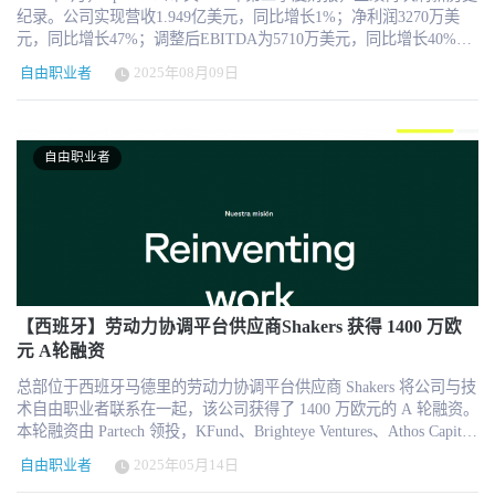
纪录。公司实现营收1.949亿美元，同比增长1%；净利润3270万美
元，同比增长47%；调整后EBITDA为5710万美元，同比增长40%，
EBITDA利润率达到29%，创下平台运营历史最佳水平。 而在这组亮
自由职业者
2025年08月09日
眼的数字背后，Upwork已不再是传统意义上的“自由职业平台”，而
是在AI时代重新定义了**“人机协同工作市场”**的角色，并瞄准了
更大体量的企业级灵活用工市场。 AI赋能：从工具到生产力核心
Upwork首席执行官 Hayden Brown 在财报中明确指出，平台在本季
自由职业者
度“全面释放了AI驱动的业务价值”。代表性成果之一是平台自研的
智能助手 Uma™ 的快速演进。作为平台的“Mindful AI”代表，
Uma™不仅完成从搜索推荐到即时面试、任务推荐、视频会议的全
链路升级，其自动化提案工具 Proposal Writer 使用率也大幅提升，
自由职业者使用该功能提交项目提案的数量增长了58%。 值得注意
的是，AI相关工作的总交易额（GSV）同比增长30%，其中 Prompt
Engineering 子类增长更是高达51%。AI已不再只是平台的“服务分
类”，而成为带动全平台交易结构复杂化、高端化的主轴——AI类项
【西班牙】劳动力协调平台供应商Shakers 获得 1400 万欧
目的人均支出是平台平均的3倍，单一项目的工作时长也创下历史新
元 A轮融资
高。 客户质量上升：平台“深度”优于“广度” 虽然财报显示活跃客户
总部位于西班牙马德里的劳动力协调平台供应商 Shakers 将公司与技
总数从去年同期的86.8万下降至79.6万，下降幅度达8%，但平台整
术自由职业者联系在一起，该公司获得了 1400 万欧元的 A 轮融资。
体交易额（GSV）基本持平，仅微降0.6%。更值得关注的是，平均
本轮融资由 Partech 领投，KFund、Brighteye Ventures、Athos Capital
每位客户的GSV上涨至5002美元，同比增加5%，说明Upwork正逐步
和 Wayra 跟投。 公司打算利用这笔资金将平台扩展到整个欧洲，推
摆脱“零散、低价”的平台形象，朝着高价值、高复杂度任务的方向转
自由职业者
2025年05月14日
动新渠道和现有渠道的有机增长，以实现为整个欧洲大陆的技术自
型。 这与平台在客户体验与货币化策略上的努力密切相关。例如