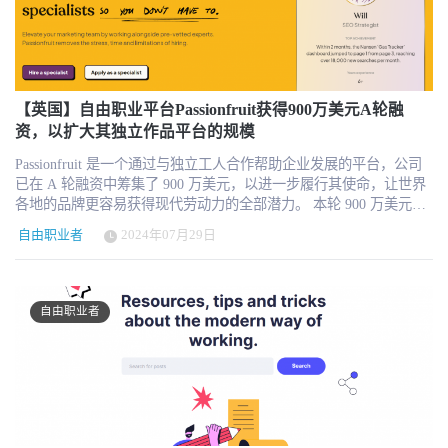
的水平。 本轮融资由著名的天使投资人领投，他们看到了 Zodot 在
6560万美元，同比增长85%；经营活动净现金流为7250万美元，同比
简化业务运营方面的潜力。该平台已经在自由职业者和小型企业社
大增近一倍。公司在股票回购上保持谨慎，在过去六个月中回购
区获得了广泛关注，Zodot 完全有能力扩大其用户群，并为管理项
7092万美元股份，同时保持约6亿美元的现金与市场性证券储备。 公
目、客户、收入和支出提供更强大的工具。 Zodot 的主要功能包括
司上调了全年指引，预计全年营收在7.65亿至7.75亿美元之间，调整
1. 任务管理： 组织任务、设置提醒事项并确保及时完成。 2. 客户管
后EBITDA将达到2.06亿至2.14亿美元，非GAAP每股收益在1.14至
理： 在一个地方存储和管理客户信息、通信和合同。 3. 开具发票：
【英国】自由职业平台Passionfruit获得900万美元A轮融
1.18美元之间。 行业趋势：人机共融 + 企业主导 = 下一代工作平台
轻松创建和发送发票、跟踪付款和管理现金流。 4. 时间跟踪： 通过
资，以扩大其独立作品平台的规模
标准 Upwork的这份财报不仅彰显其平台能力和战略前瞻性，也反映
详细的时间报告跟踪计费工时。 5. 收入和支出管理： 利用全面的报
出整个行业的发展路径正在发生根本性转变。 AI技能与AI工作已成
Passionfruit 是一个通过与独立工人合作帮助企业发展的平台，公司
告工具跟踪您的财务状况。 该平台的种子资金还将支持其营销工
为平台流量和收入的关键引擎，未来平台将围绕AI构建“任务管理
已在 A 轮融资中筹集了 900 万美元，以进一步履行其使命，让世界
作，以覆盖更广泛的受众，并继续提供顶级客户支持，帮助企业实
+人才匹配+履约交付”的闭环生态。 大型企业对平台化用工的接受度
各地的品牌更容易获得现代劳动力的全部潜力。 本轮 900 万美元的
现无缝扩展。 关于Zodot Zodot 是一个创新的端到端业务管理 SaaS
正在上升，尤其是在高技能人才、短期项目和项目制协作场景中，
融资由 Seaya 领投，现有种子轮投资者 Firstminute Capital、Playfair
平台，旨在为自由职业者、小型企业、软件团队、律师、律师、创
自由职业者
2024年07月29日
EOR与AOR结合平台撮合将成为主流配置。 平台之间的差异化壁垒
Capital、Cornerstone 和 Portfolio Ventures 参投。 Passionfruit 的创立
业者和个人创业者提供支持。我们的综合功能套件包括用于任务管
将来自于对“合规+服务”的掌控深度，单纯连接人与项目的模式正在
源于这样一种认识：在 21 世纪，自由职业者和公司都在寻求一种更
理和提醒、项目管理、客户管理、协议（提案和合同）的 “我的办公
过时，服务能力、数据能力与智能化体验才是核心竞争力。 在AI主
高效、更直接、更灵活的合作方式，Passionfruit 已经发展成为一个
桌”（My Desk）、带有详细报告和周视图的时间跟踪、发票开具、
导的新时代，Upwork 正在以极具战略性的步伐，从撮合市场走向平
人工智能平台，从根本上简化了公司发现、安排和聘用经过审核的
报表和交易（收入和支出）。Zodot 致力于通过用户友好型工具和无
自由职业者
台化基础设施。在全球人才流动日益复杂、合规要求日益严格的背
独立人才（最初是市场营销方面的人才）的能力，同时还提供项目
缝集成来提高生产力、效率和增长。
景下，其对AI与企业用工服务的双重投资，或将决定它能否在未来
协作工具，使各方都能在一个单一、精简的平台上规划、实施和报
五年里，从“最大自由职业平台”变为“全球工作解决方案平台”的范式
告整个工作流。 从历史上看，无论是营销、咨询还是市场调研，从
级跃迁者。
传统的大型机构获得外部支持对于大多数企业来说都过于昂贵，因
此，大多数企业只能依靠捉襟见肘的非专业内部团队来应对。 增长
目标无法实现，员工疲于奔命，市场份额被侵蚀，因为企业没有合
适的资源来参与竞争。 随着下一代知识工作者中的佼佼者越来越多