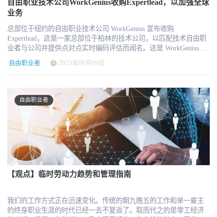
的操作系统已经吸引了3000多名技术自由职业者，为450多家公司提
自由职业技术公司WorkGenius收购Expertlead，以加强全球
供支持，其中包括Inditex、Uber和西班牙电信等巨头。这一扩展将包
业务
括加强其专有的人工智能技术，该技术结合行为科学，为公司的产
总部位于纽约的自由职业技术公司 WorkGenius 宣布收购
品任务组建拥有理想技能组合的团队。 工作新时代 Shakers 的愿景
Expertlead，这是一家总部位于柏林的技术公司，以匹配技术自由职
是重塑工作。在公司的设想中，公司和数字工作者将迅速高效地联
业者与公司并提供点对点实时编码评估而闻名。这是 WorkGenius 继
系在一起，共同开发具有重大影响力的项目。他们的创新操作系统
收购美国 JBC 和 Agency WorX 之后，在过去 14 个月中进行的第三
允许公司和自由职业者团队之间进行快速有效的合作，这与传统的
自由职业者
2023年08月09日
次收购，使集团的收入达到 1.5 亿美元。 Expertlead由Arne
自由职业者目录相比是一个重大飞跃，因为传统的自由职业者目录
Hosemann和Alexander Schlomberg创立，由Rocket Internet、Acton
往往只关注临时性、低质量的工作。 领先投资者的支持 本轮种子投
Capital和SEEK投资。 "随着 AI 和 Chat GPT 的兴起，我们发现，传
资由 Adevinta Ventures（其母公司拥有西班牙领先的就业平台
统的异步评估已失去价值，因此需要实际的实时评估。Expertlead 的
InfoJobs）、Brighteye Ventures、Athos Capital 和 Wayra（西班牙电信
自由职业者
技术和运营与我们的 WorkGenius 技术完美结合，将为我们的整个客
的开放式创新计划）领投。值得注意的是，参与本轮融资的还有
户群提供服务，"WorkGenius 首席产品官兼联合创始人 Daniel Barke
Clave Capital、CDTI Innvierte 以及毕马威会计师事务所前总裁
说。 Alexander Schlomberg 对双方的合作表达了极大的热情，他
Hilario Albarracín 等天使投资人。 面向未来的模式 Shakers 模式提倡
说："我们与 WorkGenius 建立了全球合作伙伴关系，他们相信人与
一种新的工人类别，即 "自由工作者"，他们是高技能人才，喜欢长
技术的结合。共同的愿景将推动我们成为未来的全球人力资本强
期、高附加值的项目。这种创新方法将重新定义传统的劳动力市
国。 Expertlead 的服务和产品，包括他们的评估技术，将完全整合
场，使 Shakers 成为人力资源技术领域的潜在风向标。 结论 Shakers
到 WorkGenius 中，扩大 WorkGenius 在技术自由职业者市场的影响
的种子轮融资不仅为公司注入了重要资金，也预示着人力资源技术
力。WorkGenius 和 Expertlead 的客户都将受益于合并平台的协同效
【观点】临时劳动力趋势和管理指南
领域的重大转变。通过缩小公司与数字专家之间的差距，Shakers 将
应。 "这次收购是在我们之前收购 JBC 和 WorX 所创造的势头基础
引领企业在数字优先的世界里重新定义如何建立和管理外部团队。
上进行的。Expertlead 的点对点评估为我们的综合服务带来了一个补
我们的工作方式正在迅速变化。传统的朝九晚五的工作和单一雇主
充维度，使我们成为满足人才管理需求的一站式目的
的终身职业生涯的时代已经一去不复返了。取而代之的是零工经济
地，"WorkGenius 首席执行官兼联合创始人Marlon Rosenzweig说。