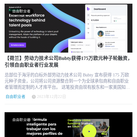
方法的敏锐了解，Begin Capital 对该公司彻底改变自由职业者、远程
找机会参与这场革命；由 Raffi 和 Issah 领导的 Passionfruit 创造了前
工作者和全球企业在远程工作领域的运营方式的雄心充满信心。 "我
所未有的价值主张，将一线人才与全球领先品牌联系在一起。我们
自由职业者
们非常高兴能与 Native Teams 合作。我们与他们有着共同的愿景，
期待着支持这个了不起的团队实现他们的愿景，打破障碍，为我们
那就是建立一个下一代全球劳动力管理平台--一个以员工为中心的平
工作方式的根本性变革做出贡献。 关于Passionfruit Passionfruit 最初
台。它的功能远远超出了基本的雇主记录服务，能为每位远程员工
专注于市场营销部门，现已成为获取独立工作者并与之合作的完整
带来企业级的雇佣体验，"Begin Capital 合伙人 Ruslan Sarkisyan 补充
指挥中心，为北美、英国和欧洲的中型企业和财富 500 强企业提供
说。 MFG Invest 是一家企业风险投资基金，帮助创业者将大胆的想
服务。 自 2022 年成立和种子轮融资以来，该平台的员工人数已激增
法变为现实。通过投资 Native Teams，MFG Invest 旨在增强创新平
至 3000 多人，满足了全球数百家大品牌的需求，其中包括百事可
台的全球影响力，使其成为全球支付和 EOR 领域的重要参与者之
乐、玛氏、百威英博、汇丰银行和 The Match Group。目前筹集的资
一。 "想象一下，你想在匈牙利为一家美国公司担任开发人员。或者
金总额已达 1330 万美元。 关于 Seaya Ventures Seaya Ventures 是欧洲
【荷兰】劳动力技术公司Bubty获得175万欧元种子轮融资，
你想为你的挪威公司聘请五名澳大利亚设计师。即使在全球化、互
领先的风险投资基金，主要投资于正在创建全球技术公司的杰出企
引领自由职业者行业发展
联网接入甚至人工智能的时代，官僚主义仍在拖累潜能。Native
业家。 Seaya 于 2013 年筹集了第一笔资金，目前管理着五支早期风
Teams 可以帮助人们打破人为界限，同时保持合规。它能完成繁重的
总部位于海牙的白标外部劳动力技术公司 Bubty 宣布获得 175 万欧
险基金，资金总额超过 6.5 亿欧元。Seaya 利用创始人的战略眼光，
行政工作，让您专注于最重要的事情--实际工作。我们坚信人们的潜
元种子资金，公司将公司资源整合到一个为全球承包商和自由职业
为初创企业提供 Seaya 的全球平台、广泛的创始人、投资者和跨国
力，这就是我们决定投资 Native Teams 的原因。 自四年前成立以
者管理而定制的人才库平台。 这笔投资由现有股东和一家美国知名
公司网络，以及在 Glovo、Cabify、Wallbox（纽约证券交易所股票代
来，Native Teams 已显示出强劲的增长指标。该平台目前在全球拥有
企业提供，彰显了他们对未来劳动力市场的共同愿景。在这笔资金
码：WBX）、Spotahome、Clarity AI、Clicars、Alma 和 RatedPower
自由职业者
2023年12月22日
数万名用户。展望未来，公司计划继续在现有市场和新市场的工作
的支持下，Bubty公司旨在通过招聘高级销售和营销专业人员以及开
等公司的全球扩张过程中积累的所有经验，加速初创企业的成长。
支付领域推出进一步的进步和创新。 新的投资将有助于加强和扩大
发技术，扩大其在美国的业务活动。短期内，Bubty 还将进行 A 轮
其在欧洲以外地区的服务，并将战略重点放在美国、印度和更广泛
融资，以进一步扩大其国际业务规模。 在越来越依赖自由职业者的
的亚洲地区。这一扩张将使更多的个人和中小型企业主能够使用简
时代，Bubty的创新平台旨在通过建立自己的预审人才库，彻底改变
自由职业者
化的工作支付和其他以就业选择和税务合规为重点的解决方案。 "我
公司和机构招聘和管理自由职业者的方式。此次融资使 Bubty成为改
们面临的市场机遇可能是可以想象的最大领域：重新定义工作支
变自由职业者市场的重要参与者。 Bubty 开发了人工智能驱动技
付。Native Teams 首席执行官兼创始人Jack Thorogood说："本轮融资
术，让企业摆脱传统的第三方市场，建立自己的内部私有人才库。