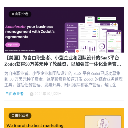
由职业者和企业提供服务的目标。 Shakers 于 2021 年由 Héctor
Upwork 推出的 Business Plus 产品，专门面向 SMB 客户提供定制化
Mata（首席执行官）、Nico de Luis（首席运营官）、Adrián de
服务包。该产品本季度的交易额同比增长190%，活跃客户数环比增
Pedro（首席运营官）和 Jaime Castillo（首席风险官）创立，提供一
长45%，35%为新客户，说明平台正在成功吸引并转化更高意愿付费
自由职业者
个劳动力协调平台，将企业与专业技术自由职业者和自主人工智能
的客户群体。 企业用工：Bubty 与 Ascen 提供全栈解决方案 Upwork
代理连接起来，以交付新项目。 目前，Shakers 拥有超过 10,000 名
在本季度最具战略意义的动作，莫过于对荷兰平台 Bubty 的收购以
经过审核的自由职业者和 450 多家客户公司，其中包括微软、
及对美国数字用工平台 Ascen 的收购协议达成。两者将并入Upwork
Inditex 和西班牙电信公司，它通过其自由职业者操作系统中的银
旗下新成立的企业子公司，专门服务中大型企业客户的全套“外部人
行、保险和生产力工具等综合服务，为新一代以业绩为导向的自由
力资源”需求。 Bubty 提供企业自建人才池和多样化用工管理工具，
职业者赋能 关于Shakers 我们的使命是打造下一代工作方式。我们
支持从自由职业者到W-2类合同工的不同合同形式；Ascen 则聚焦于
正在通过创建一个平台和基础设施，使公司、独立工作者和人工智
W-2合同工的API集成与管理。这使得Upwork具备了服务“外包、
能代理能够无缝协作，从而重新定义人们的工作、雇佣、构建和协
【美国】为自由职业者、小型企业和团队设计的SaaS平台
SOW、Staff Augmentation、EOR、AOR”等多元雇佣模式的能力，向
作方式。
Zodot获得50万美元种子轮融资，以加强其一体化业务管理
着全球6500亿美元的企业灵活用工市场进军。 这也宣告Upwork的定
平台
位已经从“自由职业撮合平台”转向“全球用工解决方案提供商”，其竞
为自由职业者、小型企业和团队设计的 SaaS 平台Zodot已成功募集
争对手不再局限于Freelancer.com或Fiverr，而包括 Deel、Remote、
到 50 万美元种子资金。这笔投资将加速开发 Zodot 的综合业务管理
Papaya Global 等新一代合规用工基础设施平台。 内部效率革命：AI
工具，包括任务管理、发票开具、时间跟踪和客户管理，帮助企业
渗透平台各项运营流程 除了前端客户和项目侧的AI应用，Upwork还
简化运营，提高生产率。 Zodot 提供端到端解决方案，将基本业务
披露了其内部AI基础设施的革新成果。AI目前已参与超过35%的平
自由职业者
2024年10月22日
功能整合到一个易于使用的平台中。利用新获得的资金，Zodot 计划
台工程代码产出，并通过微调大模型对任务匹配质量进行评估，大
增强平台的现有功能，并引入新的集成功能，使企业能够更高效地
幅缩短开发周期，降低70%以上的迭代成本。 在客户服务方面，AI
运营。 “Zodot首席执行官兼创始人Dwayne Hurley表示："我们很高
客服“Upwork Assist”已完成从聊天到语音渠道的覆盖，试点阶段
兴获得这笔资金，这将使我们能够继续改进我们的平台，满足我们
自由职业者
adoption rate 超过80%。这说明平台正在通过 AI 重新定义内部运营
不断增长的用户群的需求。“我们的目标是为自由职业者和小型团队
效率与用户支持体验，进一步压缩运营成本空间。 财务表现稳健，
创建终极业务管理工具，这笔投资将帮助我们把平台提升到一个新
持续释放自由现金流 财报还显示，Upwork第二季度自由现金流为