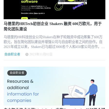
使我们的资本高效型业务迈出了重要的下一步，我们将在越来越多
因此，他们可以负责管理自由职业者从签约到付款的整个过程。这
的国家为更广泛的细分市场提供更大程度的服务。 随着人们对灵活
将加强品牌和雇主品牌建设，确保工作质量，同时节省招聘和管理
的远程工作解决方案的需求不断增长，Native Teams 已做好充分准
自由职业者的时间和成本。通过 Bubty 技术进行的支付完全符合国
备，成为塑造现代工作支付未来的领导者。
际法规，使 190 多个国家的公司能够雇用、签约和支付自由职业
者。 "联合创始人Benjamin Schriel说："我们的人工智能驱动匹配功
马德里的HRTech初创企业 Shakers 融资 600万欧元，用于
能可确保快速找到合适的自由职业者，这在越来越需要灵活性的市
简化团队建设
场中至关重要。 "联合创始人Lee Willoughby补充说："劳动力市场正
马德里的HR科技创业公司Shakers在种子轮融资中成功筹集了600万
在出现分散化趋势。"全球近一半的劳动力是自由职业者（47%），
欧元，旨在简化团队建设并增强公司与自由职业者之间的协作。自
因此对自由职业者高效管理的需求日益增长。我们创建私人自由职
2021年成立以来，Shakers已与超过3000名个人和450家公司合作，包
业者人才库的技术提供了一个合适的解决方案。" Bubty 成立于 2019
括Inditex、优步和Telefónica等。此次融资由Adevinta Ventures等领
年，其基本理念依然强大。该平台在美国和英国都取得了巨大成
自由职业者
2023年11月02日
投，将用于扩大Shakers的业务能力和客户基础。 总部位于马德里的
功，在这两个国家，自由职业者的使用已经比其他国家普遍得多，
初创公司 Shakers 成功完成了 600 万欧元的种子轮融资，这对于人力
而且非常强调法律的准确性。经常性收入 240% 的增长证明了产品
资源技术行业来说具有里程碑意义。对于这家由 Héctor Mata、Jaime
的有效性。 关于Bubty Bubty 是一个管理灵活劳动力的平台。该集
Castillo、Adrián de Pedro 和 Nico de Luis 于 2021 年创立的公司来
成解决方案可自动简化整个自由职业者管理流程，使企业在提高灵
自由职业者
说，这笔巨额资金的流入标志着一个关键时刻的到来。 团队建设和
活性的同时减少行政工作。建立内部人才库，自动匹配空缺职位、
自由职业者协作的革命性变革 Shakers 已成为简化公司与自由职业者
项目，并向灵活员工支付报酬。
之间合作的先驱。Shakers 的平台专注于移动应用程序开发、云迁
移、人工智能生成、数据分析和网络安全等领域，使公司能够高效
地与数字专家建立联系。这种独特的方法满足了在快速发展的数字
环境中日益增长的对敏捷和动态团队建设的需求。 拓展视野 有了新
的资金，Shakers 的目标是扩大其在国内外的运营和业务范围。公司