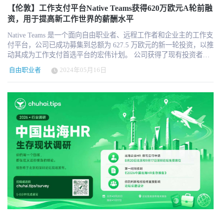
地成为自己的自由职业者，各种规模的企业都感受到了跳出传统大
【伦敦】工作支付平台Native Teams获得620万欧元A轮前融
型代理模式、降低成本和提高成果的机会。 然而，由于人才发掘的
资，用于提高新工作世界的薪酬水平
人工性质、工作流程管理的缺乏以及程序记忆的丢失，企业很难大
Native Teams 是一个面向自由职业者、远程工作者和企业主的工作支
规模地规避这些传统解决方案。Passionfruit 的平台为企业提供了一
付平台，公司已成功募集到总额为 627.5 万欧元的新一轮投资，以推
站式解决方案，使其能够以适合自身需求和能力的价格和地点获得
动其成为工作支付首选平台的宏伟计划。 公司获得了现有投资者
所需的确切支持。 “Passionfruit联合创始人兼首席执行官Raffi Salama
Eleven Ventures 和 Fil Rouge Capital 以及新投资者 MFG Invest、
说："我们之所以创办公司，是因为我们相信，下一代应该以一种全
自由职业者
2024年05月16日
Begin Capital 等的支持。这笔新投资是对 Native Teams 不断致力于增
新的方式来经营他们的职业生活，而且我们意识到，如果我们能够
强其金融服务平台以提高主要市场产品性能以及进一步拓展亚洲业
为21世纪重新设计端到端的职业基础设施，那么企业也将能够以一
务的认可。 Native Teams 专门提供工作支付解决方案，帮助个人和
种更灵活的方式经营，从而推动更高效的增长。“这项投资是对我们
企业在一个集中的平台上简化全球薪酬。公司成立于 2020 年，目前
的愿景投下的信任票，我们的愿景是让每个人都能以适合自己的方
已迅速扩展到 65 个国家，在目标市场拥有一支 200 多人的全球团
式工作，同时让企业以更具成本效益的方式运营和发展，让合适的
队。 在过去几年中，EOR（记录雇主）行业已日趋成熟，而 Native
人在合适的时间出现在合适的地点。 联合创始人兼首席产品官 Issah
Teams 则处于传统 EOR 提供商和通用支付平台之间的独特空间。因
Abdul Moomin 说： “对很多人来说，工作并不好做。企业往往很难
此，Native Teams 能够以高度灵活、透明和 "员工优先 "的方式致力
为其最重要的挑战提供合适的专业知识，自由职业者在获得有意义
于工作支付。 "我们很高兴地宣布完成这轮 A 轮前投资。这证明了
的机会方面也面临障碍。这笔资金使我们能够继续打造操作系统，
我们的团队在过去一年里取得的进步，我们将 Native Teams 的简单
让独立工作者和企业能够高效、富有成效地合作。 本轮融资将使
性和透明性应用于全球更多用户的工作支付。Native Teams 首席布道
Passionfruit 能够继续开发世界一流的产品，以加强独立工作者和企
师兼联合创始人 Alex Mitrevska 表示："我们很幸运能有一些志同道
业之间的合作，进一步拓展北美市场，同时增加对企业软件的关
合的优秀投资者加入我们的行列，共同推进和更新新工作世界的薪
注，以便在整个发展规划、执行和报告周期中实时跟踪进展情况。
酬。 Begin Capital 是一家总部位于伦敦的风险投资基金，专注于对
Seaya 创始人兼管理合伙人 Beatriz Gonzalez 说："作为技术投资者，
欧洲市场的公司进行种子期和 A 轮投资。凭借对 Native Teams 创新
我们相信创新能为工作场所带来真正的变革和颠覆。 我们一直在寻