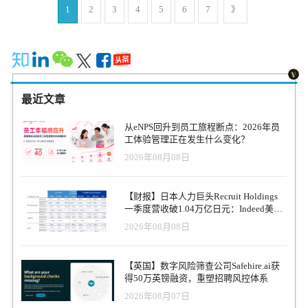
理活动，更好地了解费用收取规则。 对于人才来说，更好地评估技
1
2
3
4
5
6
7
》
力。 投资技术以管理临时工 技术可以成为管理临时劳动力的强大工
能，根据平台的专业或经验支付工资。 通过建立不可预见事件时的
具。从帮助您识别顶尖人才的申请人跟踪系统到轻松跟踪劳动力的
安全网，提高人才在未来任务中的可预见性。 总体上改进Brigad的
工作时间，有多种技术可以帮助您更有效地管理临时工员工队伍。
用户体验。 Brigad联合创始人兼首席执行官Florent Malbranche说：
通过投资正确的技术，您可以简化流程，并确保您的临时工获得更
“我们的市场是需要一些特定技能的工作，而坐在办公桌前是无法实
精准的报酬。 改善临时工之间的沟通和协作 在临时工管理过程中、
现的”。通过这个简短的定义，Brigad就与Malt和Comet等商业顾问和
经理和人力资源团队帮助临时工建立开放的沟通渠道非常重要。这
开发人员等高技能自由职业者市场区分开来。 医疗保健和酒店业都
有助于确保每个人都了解工作项目的期望、截止日期和其他重要信
最近文章
面临着同样的人才短缺问题。在这些行业工作的人说，他们没有得
息，防止产生误解或冲突。 创造积极的员工体验 良好的员工体验包
到很好的待遇，他们不得不长时间工作以获得低工资。这就是为什
括从提供明确的职位描述再到提供培训和发展机会，认可和奖励员
从eNPS回升到员工旅程断点：2026年员
么许多工人决定离开工作成为独立的自由职业者。通过Brigad平台，
工的杰出表现。通过为临时员工创造良好的员工体验，他们会更加
工体验管理正在发生什么变化？
这些一线员工可以更精细地管理他们的日程安排，获得更多的收
积极参与组织工作。 通过采用这些策略，公司可以有效地管理其临
2026年08月08日
入。 虽然医疗保健行业是最近增加的，但它已经占Brigad市场份额
时员工队伍，同时保持业务竞争力。 总结 随着商业世界的不断发
的25%。在这方面，Brigad与Mediflash竞争，Mediflash是另一个法国
展，临时工的作用变得越来越重要。零工经济的兴起、劳动力人口
卫生专业人员的自由职业者市场。但他们有着良好的关系，并且没
结构的变化以及技术的进步都促成了临时劳动力的增长趋势。为了
【财报】日本人力巨头Recruit Holdings
有覆盖相同的地区。 目前，已经有10000个组织使用过Brigad。他们
成功管理这些员工，公司必须制定全面的战略，投资技术，改善沟
一季度营收破1.04万亿日元：Indeed美国
平均每周发布一次工作机会，之后，Brigad 会自动将此报价转发给
通和协作，并创造积极的员工体验。只有这样做，企业才能够吸引
收入逆势增长30%，AI招聘推动利润率升
2026年08月08日
大约二十几个人。当然，只有居住在该地区并具有适当技能的人才
顶尖人才，保持竞争力并取得长期成功。 文章来源：Techrseries.com
至47.4%
会收到消息。 Brigad存在是为了让每个人都有机会追求自己的激
情，同时受到尊重、重视、自由和独立。最重要的是，它让人才有
【英国】数字风险筛查公司Safehire.ai获
机会通过选择自己的任务并根据他们的个人日程安排和职业目标安
得50万英镑融资，重塑招聘风控体系
排工作来找到生活的平衡。
2026年08月07日