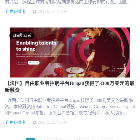
的兴起、远程工作的增加以及向更灵活的工作安排的转变。因此，
2020年报道回顾：【德国】企业数字化劳动力平台WorkGenius获得
企业需要更加关注临时工人的现状，满足他们的人员需求。本文综
了700万美元的融资 文章来源：hrtechcube
自由职业者
2023年04月18日
合探讨了管理临时劳动力的最新趋势和策略。了解如何优化员工队
伍并使组织保持领先地位。 临时工正在成为现代劳动力的重要组成
部分，为企业提供在瞬息万变的市场中保持竞争力所需的灵活性。
但管理这些工人可能具有挑战性。随着临时工数量的增加，对管理
自由职业者
他们的有效策略的需求也在增加。以下是临时劳动力管理的一些有
效建议。 临时劳动力趋势 临时工数量增加 公司力求在快速变化的
环境中保持竞争力，临时或基于项目工作的员工人数正在增加。 零
工经济的兴起——临时工增加的关键驱动力之一是零工经济 随着数
字平台和就业市场的增加，越来越多的人选择独立工作，接受短期
合同和自由职业者，为自己的职业生涯创造更大的灵活性。 劳动力
人口结构的变化 随着年轻一代进入劳动力市场，对工作与生活的平
衡和职业道路有着不同的期望，越来越多的工人选择非传统的就业
【法国】自由职业者招聘平台Brigad获得了3300万美元的最
安排，包括合同工和自由职业者。 技术的使用改变公司管理临时员
新融资
工的方式 从将公司与人才联系起来的在线平台到简化人力资源流程
近期，法国自由职业者招聘平台Brigad获得了3300万美元的最新融
的基于云的软件解决方案，技术使管理临时劳动力比以往任何时候
资。本轮融资由Balderton Capital领投，Wendel Group，Serena Capital
都更容易和高效。 通过拥抱零工经济，满足不断变化的劳动力人口
和Square Capital参投。该平台为餐馆、餐饮服务商、私人诊所、养
结构的需求，并利用技术来管理其临时劳动力，公司可以获得竞争
老院和医院提供了一个劳动力市场，以便他们能够为短期任务找到
优势，并为未来的发展道路做好准备。 管理临时工的策略 管理临时
自由职业者
2023年02月16日
合适的自由职业者。在获得新的资金之后，该公司希望通过更多的
劳动力的最重要步骤之一是制定综合战略 综合的管理策略应该包括
组织和更多的自由职业者来发展其市场。 Brigad计划通过本轮投资
从确定最适合临时工的角色类型到管理员工的工作内容。通过制定
实现的一些改进： 提高人才连接质量，跟踪任务的进度。 更好地管
明确的策略，组织可以确保每个临时劳动力都在朝着相同的目标努