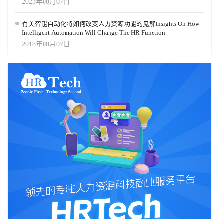
2023年08月07日
看到这一趋势：它从最初的HR助手，进化为能自动回答问题、生成
课程、解决复杂薪酬或内部政策问题的系统。Galileo如今能“为你构
有关智能自动化将如何改变人力资源功能的见解Insights On How
建解决方案”，从“问题或想法”一步直达“验证过的解决方案”，就像
Intelligent Automation Will Change The HR Function
一辆“自动驾驶汽车”。 智能体将拥有记忆与个性 第二个重大变化
2018年08月07日
是：AI智能体开始“了解你是谁”。例如，Galileo现在可以记住你的身
份和过往行为。与其每次都从零开始，这些智能体会**“从你的使用
中学习”，或“从业务本身学习”**，因此变得更具自主性、更个性
化，也更有价值。 想象一下：你是一位经理，面临产能不足的问
题。你问Galileo：“能帮我招聘一个新员工吗？”Galileo可能会回答：
“在我帮您开启招聘申请之前，能否请您说明这个职位要做什么？”然
后它可能继续问你部门的管理幅度（因为它掌握基准数据），并建
议道：“以您预算的薪资水平，寻找内部候选人可能更合适。是否希
望我帮您筛选具备相关技能的公司内部员工？” 一个月后，当你再次
向Galileo求助时，它可能会说：“上次您新招的那位员工似乎上手速
度较慢。我们是否该为团队制定一个新的培训计划，再考虑增员？”
看出差别了吗？当所有这些“助力方向盘式”的AI工具逐渐协同工作
时，下一步就是让AI真正“接管整辆车的驾驶”——帮助企业整体运
作，而非只处理单点事务。Bersin预测：这类系统将在2026年大量落
地。 数据管理将成为企业的命脉 在与拥有AI经验的公司交流时，我
们几乎发现了一个共同点：他们新培养的最关键能力，是数据管
理、数据标注与数据治理。 我们在构建Galileo的过程中也得到了相
同的教训：如果数据不准确、不及时、未正确标注，AI的输出就会