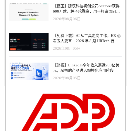
不得不说，这种使用方式与文字处理、电子表格和互联网搜索早期
【德国】建筑科技初创公司conmeet获得
的发展非常相似——它们都是“个人生产力”的革命。微软对此早已深
600万欧元种子轮融资，用于打造面向贸
谋远虑，MS Copilot正在逐渐成为“新一代Office套件”。 当然，AI能
易和建筑行业的AI操作系统
2026年08月06日
做的远不止这些。目前约有12%的公司部署了企业级AI代理
（Corporate Agent），例如IBM的“Ask HR”。这类“知识与信息管理”
聊天机器人正迅速普及，它们可以取代复杂的门户网站和SharePoint
【免费下载】AI 从工具走向工作，HR 必
页面，也可用于客户支持。未来，每家公司都会拥有自己的AI代
看五大变革｜2026 年 8 月 HRTech 行业
理。 举个例子：我们的一位客户——一家大型医疗保健公司——已
观察报告
2026年08月05日
经运行员工聊天机器人（Agent）四年之久。它的成功使得公司所有
的HR应用都逐步整合在其后端。员工通过该Agent就能获得关于薪
资、福利、工作排班甚至培训的帮助。 AI在招聘领域的应用也已被
【财报】LinkedIn全年收入逼近200亿美
证明行之有效：候选人可以与智能代理聊天、完成AI评估，甚至接
元，AI招聘产品进入规模化应用阶段
受AI虚拟面试——这一切可在深夜进行，无需安排与招聘经理的通
话。 虽然高ROI的多功能Agent（Stage 3）尚未全面落地，但各企业
2026年08月05日
已开始部署AI教练和AI学习工具。许多大型客户已上线AI原生学习
系统，实现了30%–40%的人员优化，同时显著提升了学习与赋能效
率。 跨越卢比孔河：我们越过了什么界限？ “跨越卢比孔河”
（Crossing the Rubicon）意味着“无法回头的临界点”。现在，我们正
处在这样的时刻。 尽管外界仍有各种危言耸听的报道——称AI将毁
掉工作与生活——生成式AI其实是一种有用、务实、且易于理解的
工具。它并不完美（我在播客中讨论过ChatGPT的高错误率），但一
旦你掌握了使用方法，并建立可靠的数据集，AI的表现相当令人满
意。 两年前，《纽约时报》还在刊登那些关于AI恋人或“AI伴侣”的