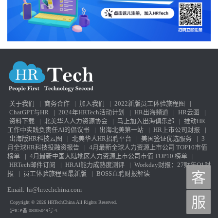
擎中，力图成为企业的端到端多功能智能体供应商。SAP收购
SmartRecruiters、Workday收购HiredScore、Paradox与Sana的整合，
正是这一趋势的体现。HR团队必须密切跟进这些生态变化。 其他担
忧：工作流失与员工“被弱化”？ 在我这次旅途中，听到了很多类似
的担忧：HR人员害怕被取代；招聘人员不确定候选人是否“真人”；
有人问我：“我们是不是都要变得更笨？” 我的回答是——如果你不
主动拥抱这场革命，它也会在没有你的情况下开始。这是一个商业
史上难得的转型时期，我们有机会彻底重塑自己的工作方式。现在
不是退缩的时刻，而是亲手掌握AI工具、亲身实践的时刻。只要你
开始使用这些工具，或者让我们带你体验Galileo，你就会发现新的
关于我们
|
商务合作
|
加入我们
|
2022新版员工体验旅程图
|
职业机会——你的熟练度与经验将成为你在AI时代的竞争优势。 至
ChatGPT与HR
|
2024年HRTech活动计划
|
HR出海频道
|
HR云图
|
于AI是否会取代人类的工作？我建议别听技术圈那些危言耸听的
资料下载
|
北美华人人力资源协会
|
马上加入出海俱乐部
|
推动HR
人。这根本不可能。 即便有一天我们真的拥有“自动驾驶汽车”，我
工作中实践负责任AI的倡议书
|
出海北美第一站
|
HR上市公司财报
|
们回头也可能会说：“其实开车也没多有趣嘛。”那时候我们会把注意
出海版HR科技云图
|
北美华人HR招聘平台
|
美国签证优选服务
|
3
力放到生活的其他部分，用新的方式创造价值。 而AI技术仍然如此
月全球HR科技投融资报告
|
4月最新全球人力资源上市公司 TOP10市值
新、如此不完美、变化如此迅速，反而创造了无数新的岗位与角色
榜单
|
4月最新中国大陆地区人力资源上市公司市值 TOP10 榜单
|
——超级员工（Superworkers）、顾问、创新者——去挖掘新的应用
HRTech邮件订阅
|
HRAI能力成熟度测评
|
Workday财报：27财年Q1财
场景。 我记得1981年电子表格刚推出时，大家都以为会计师要失业
报
|
员工体验旅程图最新版
|
BOSS直聘财报解读
客
了。结果呢？如今会计师比过去更多，只是他们不再浪费时间手算
Email:
hi@hrtechchina.com
列数。 对于设计师、创作者、作家或分析师而言，AI就像你身边的
服
一台个人超级计算机。正如木匠使用电动锯与自动雕刻机一样，你
Copyright © 2026 HRTechChina.All Rights Reserved.
沪ICP备 08005049号-4.
依然能创造出精美、复杂的作品——只要学会使用这些新工具。 欢