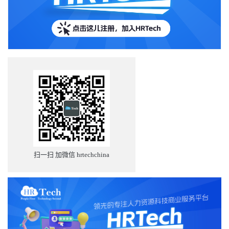
失真。AI本身并不“理解”这些文字或数字的意义，它只是通过概率
与向量计算来生成答案。因此，哪怕最微小的数据错误，都可能导
致高比例的错误结论。（可参考我关于“45%的新闻查询结果有误”的
播客内容。） 这也是为什么像IBM、沃尔玛、BMS这样的公司最终
发现，“数据所有权”成为了关键战略资源。 例如，IBM在其“Ask
HR”智能体中管理着超过6000条HR政策，并为每条政策指定负责
人，负责更新与维护。现在，IBM正在构建新的智能体，用以扫描政
策内容，监测全球数千个地区的法规变动，以提醒潜在风险。可以
预见，所有公司都将踏上这一学习曲线。 智能体将与智能体对话 更
令人兴奋的是：AI智能体之间的“互联互通”即将实现。我们称之为
Agent-to-Agent（A2A）通信，或多代理通信协议（MCP）。虽然这
些协议仍在早期阶段，但企业界已在积极探索。 不过我也要提醒一
句：别急着采购五十个不同的AI代理。如果这些代理不能互相协
作，它们的实际价值会大打折扣。许多客户现在签合同时只签一
年，就是为了避免“被锁死在某个快速过时的AI系统中”。 供应商风
险与市场格局 AI前路依然存在风险。我们仍不确定OpenAI是否能
扫一扫 加微信 hrtechchina
“自我整顿”，微软的Copilot目前分散在多个方向，而谷歌（Gemini）
与Anthropic还需面对来自Grok、DeepSeek等新竞争者。如果股市出
现剧烈调整，AI行业也很可能迎来一轮整合。 我认为，那些专注于
高质量、务实商业应用的产品才最值得购买。例如Galileo、
Paradox、Eightfold、Sana、Arist等，这些HR领域的AI产品都已具备
成熟的落地能力。 此外，各大HCM厂商——SAP、Workday、
ADP、HiBob、ServiceNow——也正在将AI智能体嵌入薪酬与流程引