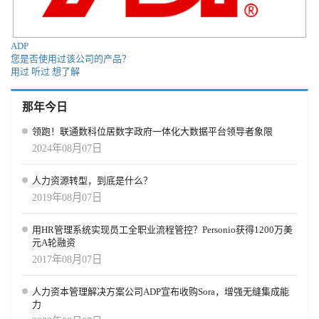
怪异故事。如今这些报道早已消失，取而代之的是超过1万亿美元的
基础设施、工程与能源投资——让AI真正变得安全且可用。 当然，
这并不意味着AI百分之百安全。如果使用不当，你仍可能得到错误
ADP
结论、糟糕报告或虚假结果。但我们正在学习如何“验证AI”的输
您是否使用过该公司的产品？
出，对其“概率性特征”也更加适应。 新的挑战也随之出现——AI的
用过
听过
想了解
能耗与资源消耗。例如，阿联酋的一位领导者告诉我，每一次
ChatGPT查询平均会消耗4升水，这已成为亟待解决的新问题。 接下
那年今日
来会怎样？ 我们才刚刚开始，AI的演进远未结束。 第一阶段：从单
用户到多功能使用场景 AI的最大ROI将来自我称之为“多功能智能
领跑！联通数科位居数字政府一体化大数据平台领导者象限
体”（Multi-Functional Agent）的形态。当前的AI工具，就像汽车中
2024年08月07日
的“助力方向盘”——虽然能帮助转动方向，但我们真正想要的是“AI
直接带我们到达目的地”，而非仅帮忙转向。 这种转变正在招聘和培
人力资源转型，到底是什么？
训领域率先出现。如今的AI代理能自动撰写职位需求、与候选人沟
2019年08月07日
通、安排面试并筛选简历，接下来还会连接入职与绩效评估。这种
“招聘-职业一体化智能体”正是多功能AI的雏形，我们也在为供应商
与买方制定相关蓝图。 企业不希望拥有上百个“各自为政的Agent”，
用HR管理系统实现员工全职业流程管控？Personio获得1200万美
而是希望建立能贯穿端到端业务流程的“智能工作代理”。例如，“从
元A轮融资
设计到生产再到销售”或“从营销到签约、再到开票与支持”的全流
2017年08月07日
程。当前的单一用例AI将逐步走向融合。 随着这些多功能Agent的出
现（多数由IT团队自建，而非完全依赖供应商），企业岗位将被系
人力资本管理解决方案公司ADP宣布收购Sora，增强无缝集成能
统性重塑。不再需要“面试协调员”“客户预约助理”或“应收账款专员”
力
——这些工作将被整合到AI工作流中。 在我们的Galileo实践中也能