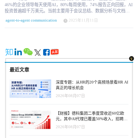
46%的企业领导每天使用AI，80%每周使用，74%报告正向回报，AI
投资普遍超千万美元。当前主要用于会议总结、数据分析与文档撰
写，但AI正在从“个人助理”升级为“多功能智能体”。IBM Ask HR 与
agent-to-agent communication
2025年11月11日
Galileo 等系统正在成为企业的数字伙伴。未来，AI Agent 将具备记
忆与个性，并通过数据治理实现跨系统协作。AI不会取代工作，而
是让HR成为“超级工作者”。企业的竞争，将取决于谁能率先完成AI
系统化转型。推荐阅读了解，视频解读可以访问视频号：HRTech 这
里有一份JoshBersin发布的报告《充分发挥 AI 影响力，拥抱超级员
工时代》，点击下载 Josh Bersin刚刚完成了一次横跨欧洲、亚洲和
中东、累计近六万英里的行程，拜访了数百家公司，讨论他们的AI
战略。虽然每家公司的成熟度各不相同，但有一点非常明确：AI作
最近文章
为商业工具已经到来——它是真实存在的，其使用场景正在迅速增
长。 宾夕法尼亚大学沃顿商学院（Wharton）的最新调查显示，46%
深度专题：从HR的20个高频场景看HR AI
的商业领袖每天使用生成式AI（Gen AI），80%每周至少使用一
真正的增长机会
次。在这些用户中，72%正在衡量投资回报率（ROI），74%表示结
2026年08月07日
果是正向的。顺带一提，HR部门在使用率上排名第三，仅次于IT和
财务部门。 预算投入也在大幅上升：23%的大型公司每年在AI上的
支出超过2000万美元，43%超过1000万美元。 企业从AI中获得了什
【财报】德科集团二季度营收近60亿欧
么？答案是：生产力。目前最主要的应用是我称之为“第一阶段”的使
元，其中AI代理已覆盖50%收入，招聘服
用方式——个人生产力提升。AI帮助员工总结会议、分析数据、查
务进入运营重构阶段
2026年08月07日
找信息、撰写或分析文档。这些个人层面的应用确实带来了实在的
效率提升，但这仅仅是开始。 生成式AI或将成为“新一代微软Office”