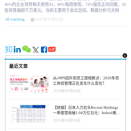
46%的企业领导每天使用AI，80%每周使用，74%报告正向回报，AI
投资普遍超千万美元。当前主要用于会议总结、数据分析与文档撰
写，但AI正在从“个人助理”升级为“多功能智能体”。IBM Ask HR 与
AI coaching
2025年11月11日
Galileo 等系统正在成为企业的数字伙伴。未来，AI Agent 将具备记
忆与个性，并通过数据治理实现跨系统协作。AI不会取代工作，而
是让HR成为“超级工作者”。企业的竞争，将取决于谁能率先完成AI
系统化转型。推荐阅读了解，视频解读可以访问视频号：HRTech 这
里有一份JoshBersin发布的报告《充分发挥 AI 影响力，拥抱超级员
工时代》，点击下载 Josh Bersin刚刚完成了一次横跨欧洲、亚洲和
中东、累计近六万英里的行程，拜访了数百家公司，讨论他们的AI
战略。虽然每家公司的成熟度各不相同，但有一点非常明确：AI作
最近文章
为商业工具已经到来——它是真实存在的，其使用场景正在迅速增
长。 宾夕法尼亚大学沃顿商学院（Wharton）的最新调查显示，46%
从eNPS回升到员工旅程断点：2026年员
的商业领袖每天使用生成式AI（Gen AI），80%每周至少使用一
工体验管理正在发生什么变化？
次。在这些用户中，72%正在衡量投资回报率（ROI），74%表示结
2026年08月08日
果是正向的。顺带一提，HR部门在使用率上排名第三，仅次于IT和
财务部门。 预算投入也在大幅上升：23%的大型公司每年在AI上的
支出超过2000万美元，43%超过1000万美元。 企业从AI中获得了什
【财报】日本人力巨头Recruit Holdings
么？答案是：生产力。目前最主要的应用是我称之为“第一阶段”的使
一季度营收破1.04万亿日元：Indeed美国
用方式——个人生产力提升。AI帮助员工总结会议、分析数据、查
收入逆势增长30%，AI招聘推动利润率升
2026年08月08日
找信息、撰写或分析文档。这些个人层面的应用确实带来了实在的
至47.4%
效率提升，但这仅仅是开始。 生成式AI或将成为“新一代微软Office”