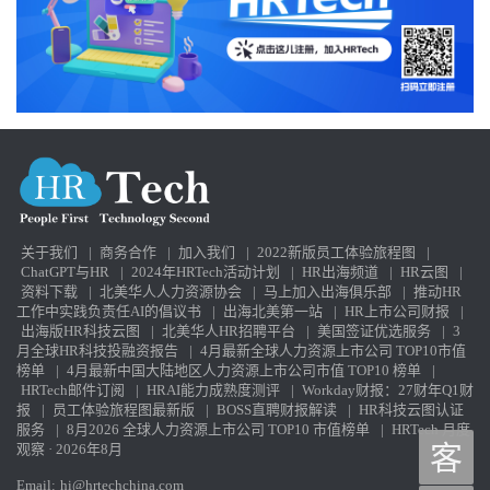
擎中，力图成为企业的端到端多功能智能体供应商。SAP收购
SmartRecruiters、Workday收购HiredScore、Paradox与Sana的整合，
正是这一趋势的体现。HR团队必须密切跟进这些生态变化。 其他担
忧：工作流失与员工“被弱化”？ 在我这次旅途中，听到了很多类似
的担忧：HR人员害怕被取代；招聘人员不确定候选人是否“真人”；
有人问我：“我们是不是都要变得更笨？” 我的回答是——如果你不
主动拥抱这场革命，它也会在没有你的情况下开始。这是一个商业
史上难得的转型时期，我们有机会彻底重塑自己的工作方式。现在
不是退缩的时刻，而是亲手掌握AI工具、亲身实践的时刻。只要你
开始使用这些工具，或者让我们带你体验Galileo，你就会发现新的
职业机会——你的熟练度与经验将成为你在AI时代的竞争优势。 至
关于我们
|
商务合作
|
加入我们
|
2022新版员工体验旅程图
|
于AI是否会取代人类的工作？我建议别听技术圈那些危言耸听的
ChatGPT与HR
|
2024年HRTech活动计划
|
HR出海频道
|
HR云图
|
人。这根本不可能。 即便有一天我们真的拥有“自动驾驶汽车”，我
资料下载
|
北美华人人力资源协会
|
马上加入出海俱乐部
|
推动HR
们回头也可能会说：“其实开车也没多有趣嘛。”那时候我们会把注意
工作中实践负责任AI的倡议书
|
出海北美第一站
|
HR上市公司财报
|
力放到生活的其他部分，用新的方式创造价值。 而AI技术仍然如此
出海版HR科技云图
|
北美华人HR招聘平台
|
美国签证优选服务
|
3
新、如此不完美、变化如此迅速，反而创造了无数新的岗位与角色
月全球HR科技投融资报告
|
4月最新全球人力资源上市公司 TOP10市值
——超级员工（Superworkers）、顾问、创新者——去挖掘新的应用
榜单
|
4月最新中国大陆地区人力资源上市公司市值 TOP10 榜单
|
场景。 我记得1981年电子表格刚推出时，大家都以为会计师要失业
HRTech邮件订阅
|
HRAI能力成熟度测评
|
Workday财报：27财年Q1财
报
|
员工体验旅程图最新版
|
BOSS直聘财报解读
|
HR科技云图认证
了。结果呢？如今会计师比过去更多，只是他们不再浪费时间手算
服务
|
8月2026 全球人力资源上市公司 TOP10 市值榜单
|
HRTech 月度
列数。 对于设计师、创作者、作家或分析师而言，AI就像你身边的
观察 · 2026年8月
客
一台个人超级计算机。正如木匠使用电动锯与自动雕刻机一样，你
依然能创造出精美、复杂的作品——只要学会使用这些新工具。 欢
Email:
hi@hrtechchina.com