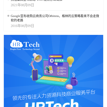
看到这一趋势：它从最初的HR助手，进化为能自动回答问题、生成
2021年08月09日
课程、解决复杂薪酬或内部政策问题的系统。Galileo如今能“为你构
建解决方案”，从“问题或想法”一步直达“验证过的解决方案”，就像
Google宣布收购云商务公司Orbitera，格林的云策略看来不会走微
一辆“自动驾驶汽车”。 智能体将拥有记忆与个性 第二个重大变化
软的老路
是：AI智能体开始“了解你是谁”。例如，Galileo现在可以记住你的身
2016年08月09日
份和过往行为。与其每次都从零开始，这些智能体会**“从你的使用
中学习”，或“从业务本身学习”**，因此变得更具自主性、更个性
化，也更有价值。 想象一下：你是一位经理，面临产能不足的问
题。你问Galileo：“能帮我招聘一个新员工吗？”Galileo可能会回答：
“在我帮您开启招聘申请之前，能否请您说明这个职位要做什么？”然
后它可能继续问你部门的管理幅度（因为它掌握基准数据），并建
议道：“以您预算的薪资水平，寻找内部候选人可能更合适。是否希
望我帮您筛选具备相关技能的公司内部员工？” 一个月后，当你再次
向Galileo求助时，它可能会说：“上次您新招的那位员工似乎上手速
度较慢。我们是否该为团队制定一个新的培训计划，再考虑增员？”
看出差别了吗？当所有这些“助力方向盘式”的AI工具逐渐协同工作
时，下一步就是让AI真正“接管整辆车的驾驶”——帮助企业整体运
作，而非只处理单点事务。Bersin预测：这类系统将在2026年大量落
地。 数据管理将成为企业的命脉 在与拥有AI经验的公司交流时，我
们几乎发现了一个共同点：他们新培养的最关键能力，是数据管
理、数据标注与数据治理。 我们在构建Galileo的过程中也得到了相
同的教训：如果数据不准确、不及时、未正确标注，AI的输出就会