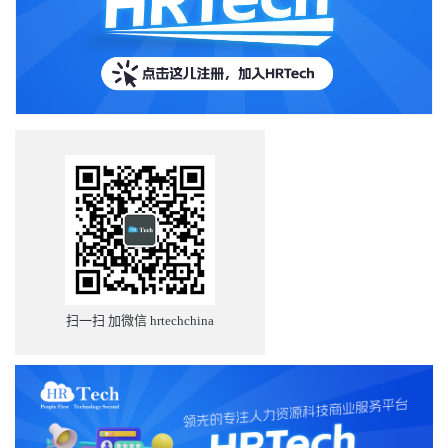
失真。AI本身并不“理解”这些文字或数字的意义，它只是通过概率
与向量计算来生成答案。因此，哪怕最微小的数据错误，都可能导
致高比例的错误结论。（可参考我关于“45%的新闻查询结果有误”的
播客内容。） 这也是为什么像IBM、沃尔玛、BMS这样的公司最终
发现，“数据所有权”成为了关键战略资源。 例如，IBM在其“Ask
HR”智能体中管理着超过6000条HR政策，并为每条政策指定负责
人，负责更新与维护。现在，IBM正在构建新的智能体，用以扫描政
策内容，监测全球数千个地区的法规变动，以提醒潜在风险。可以
预见，所有公司都将踏上这一学习曲线。 智能体将与智能体对话 更
令人兴奋的是：AI智能体之间的“互联互通”即将实现。我们称之为
Agent-to-Agent（A2A）通信，或多代理通信协议（MCP）。虽然这
些协议仍在早期阶段，但企业界已在积极探索。 不过我也要提醒一
句：别急着采购五十个不同的AI代理。如果这些代理不能互相协
作，它们的实际价值会大打折扣。许多客户现在签合同时只签一
年，就是为了避免“被锁死在某个快速过时的AI系统中”。 供应商风
险与市场格局 AI前路依然存在风险。我们仍不确定OpenAI是否能
扫一扫 加微信 hrtechchina
“自我整顿”，微软的Copilot目前分散在多个方向，而谷歌（Gemini）
与Anthropic还需面对来自Grok、DeepSeek等新竞争者。如果股市出
现剧烈调整，AI行业也很可能迎来一轮整合。 我认为，那些专注于
高质量、务实商业应用的产品才最值得购买。例如Galileo、
Paradox、Eightfold、Sana、Arist等，这些HR领域的AI产品都已具备
成熟的落地能力。 此外，各大HCM厂商——SAP、Workday、
ADP、HiBob、ServiceNow——也正在将AI智能体嵌入薪酬与流程引