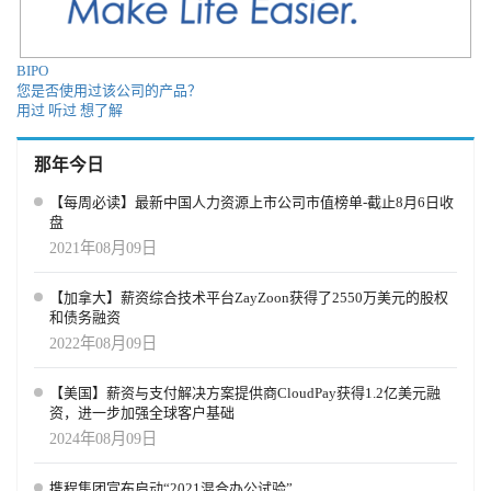
怪异故事。如今这些报道早已消失，取而代之的是超过1万亿美元的
基础设施、工程与能源投资——让AI真正变得安全且可用。 当然，
这并不意味着AI百分之百安全。如果使用不当，你仍可能得到错误
BIPO
结论、糟糕报告或虚假结果。但我们正在学习如何“验证AI”的输
您是否使用过该公司的产品？
出，对其“概率性特征”也更加适应。 新的挑战也随之出现——AI的
用过
听过
想了解
能耗与资源消耗。例如，阿联酋的一位领导者告诉我，每一次
ChatGPT查询平均会消耗4升水，这已成为亟待解决的新问题。 接下
那年今日
来会怎样？ 我们才刚刚开始，AI的演进远未结束。 第一阶段：从单
用户到多功能使用场景 AI的最大ROI将来自我称之为“多功能智能
【每周必读】最新中国人力资源上市公司市值榜单-截止8月6日收
体”（Multi-Functional Agent）的形态。当前的AI工具，就像汽车中
盘
的“助力方向盘”——虽然能帮助转动方向，但我们真正想要的是“AI
2021年08月09日
直接带我们到达目的地”，而非仅帮忙转向。 这种转变正在招聘和培
训领域率先出现。如今的AI代理能自动撰写职位需求、与候选人沟
【加拿大】薪资综合技术平台ZayZoon获得了2550万美元的股权
通、安排面试并筛选简历，接下来还会连接入职与绩效评估。这种
和债务融资
“招聘-职业一体化智能体”正是多功能AI的雏形，我们也在为供应商
2022年08月09日
与买方制定相关蓝图。 企业不希望拥有上百个“各自为政的Agent”，
而是希望建立能贯穿端到端业务流程的“智能工作代理”。例如，“从
设计到生产再到销售”或“从营销到签约、再到开票与支持”的全流
【美国】薪资与支付解决方案提供商CloudPay获得1.2亿美元融
资，进一步加强全球客户基础
程。当前的单一用例AI将逐步走向融合。 随着这些多功能Agent的出
现（多数由IT团队自建，而非完全依赖供应商），企业岗位将被系
2024年08月09日
统性重塑。不再需要“面试协调员”“客户预约助理”或“应收账款专员”
——这些工作将被整合到AI工作流中。 在我们的Galileo实践中也能
携程集团宣布启动“2021混合办公试验”