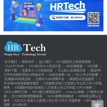
关于我们
|
商务合作
|
加入我们
|
2022新版员工体验旅程图
|
ChatGPT与HR
|
2024年HRTech活动计划
|
HR出海频道
|
HR云图
|
资料下载
|
北美华人人力资源协会
|
马上加入出海俱乐部
|
推动HR
工作中实践负责任AI的倡议书
|
出海北美第一站
|
HR上市公司财报
|
出海版HR科技云图
|
北美华人HR招聘平台
|
美国签证优选服务
|
3
月全球HR科技投融资报告
|
4月最新全球人力资源上市公司 TOP10市值
榜单
|
4月最新中国大陆地区人力资源上市公司市值 TOP10 榜单
|
HRTech邮件订阅
|
HRAI能力成熟度测评
|
Workday财报：27财年Q1财
报
|
员工体验旅程图最新版
|
BOSS直聘财报解读
|
HR科技云图认证
服务
|
8月2026 全球人力资源上市公司 TOP10 市值榜单
|
HRTech 月度
观察 · 2026年8月
客