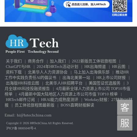
关于我们
|
商务合作
|
加入我们
|
2022新版员工体验旅程图
|
ChatGPT与HR
|
2024年HRTech活动计划
|
HR出海频道
|
HR云图
|
资料下载
|
北美华人人力资源协会
|
马上加入出海俱乐部
|
推动HR
工作中实践负责任AI的倡议书
|
出海北美第一站
|
HR上市公司财报
|
出海版HR科技云图
|
北美华人HR招聘平台
|
美国签证优选服务
|
3
月全球HR科技投融资报告
|
4月最新全球人力资源上市公司 TOP10市值
榜单
|
4月最新中国大陆地区人力资源上市公司市值 TOP10 榜单
|
HRTech邮件订阅
|
HRAI能力成熟度测评
|
Workday财报：27财年Q1财
报
|
员工体验旅程图最新版
|
BOSS直聘财报解读
客
Email:
hi@hrtechchina.com
服
Copyright © 2026 HRTechChina.All Rights Reserved.
沪ICP备 08005049号-4.