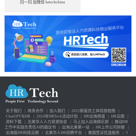
扫一扫 加微信 hrtechchina
关于我们
|
商务合作
|
加入我们
|
2022新版员工体验旅程图
|
ChatGPT与HR
|
2024年HRTech活动计划
|
HR出海频道
|
HR云图
|
资料下载
|
北美华人人力资源协会
|
马上加入出海俱乐部
|
推动HR
工作中实践负责任AI的倡议书
|
出海北美第一站
|
HR上市公司财报
|
出海版HR科技云图
|
北美华人HR招聘平台
|
美国签证优选服务
|
3