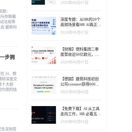
英镑融资，重塑招聘风
2026年08月07日
控体系
势话题：
咖与你聊最
深度专题：从HR的20个
劳动法规等
高频场景看HR AI真正的
会 最新科
增长机会
行动指南诸
2026年08月07日
办方及诸
P人物大
彩尽在3
【财报】德科集团二季
抢票时机！企
度营收近60亿欧元，其
人一步拥
地点：深圳
中AI代理已覆盖50%收
2026年08月07日
、HRIS、
入，招聘服务进入运营
重构阶段
票）会议日程
通和深度交
【德国】建筑科技初创
技引领未来
技十大趋
公司conmeet获得600万
ech精美
同作用的结
欧元种子轮融资，用于
HR管理高
2026年08月06日
别方向，理
打造面向贸易和建筑行
海人力资源
路径。 与
业的AI操作系统
楼 费用：出
人力资源科技
描文中图片的
【免费下载】AI 从工具
未来！ 📅
走向工作，HR 必看五大
报名后发送会
程丰富，请准
变革｜2026 年 8 月
2026年08月05日
地铁1号
HRTech 行业观察报告
R智能体进入
会整个过程
治理，企业