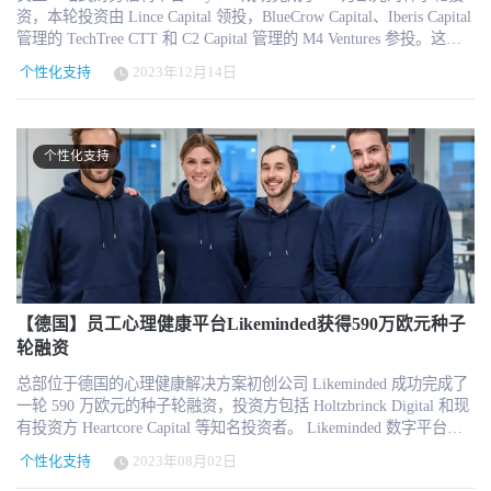
资，本轮投资由 Lince Capital 领投，BlueCrow Capital、Iberis Capital
管理的 TechTree CTT 和 C2 Capital 管理的 M4 Ventures 参投。这笔
投资将使团队能够推进产品开发工作，加强团队实力，并加快公司
个性化支持
2023年12月14日
在欧洲的扩张计划。 Paynest 于 2022 年 11 月由Nuno Pereira创立，
Alexis Suberville随后加入。该平台已受到各行各业众多雇主和数千
名员工的青睐，促使公司加大力度，充分利用这一势头。 Paynest 联
合创始人兼首席执行官Nuno Pereira说： "即使在充满挑战的全球筹
个性化支持
资环境中，Paynest 的使命也引起了投资者的强烈共鸣。我们很高兴
能得到他们的支持，通过这一轮融资，我们有能力实现我们的愿
景，即通过一个单一的、用户友好的平台来提高全欧洲员工的财务
健康水平。 Paynest 是一个金融平台，通过提供一整套提高员工财务
健康水平的福利，使公司能够脱颖而出。除金融产品外，Paynest 还
通过有关个人财务管理的个性化文章推广财务知识，并提供一个由
合格教练组成的团队，为员工提供保密的个性化支持。 Lince Capital
的合伙人 Tomás Lavin Peixe 评论说： "我们对 Paynest 及其潜力感到
【德国】员工心理健康平台Likeminded获得590万欧元种子
兴奋。我们的战略是投资拥有卓越团队和颠覆性潜力的葡萄牙公
轮融资
司，Paynest 成熟的产品和大胆的战略使其成为在欧洲市场取得成功
总部位于德国的心理健康解决方案初创公司 Likeminded 成功完成了
的理想选择。已经使用 Paynest 的数十家公司证明了这一点，我们希
一轮 590 万欧元的种子轮融资，投资方包括 Holtzbrinck Digital 和现
望越来越多的欧洲公司将该解决方案作为吸引和留住人才的一种方
有投资方 Heartcore Capital 等知名投资者。 Likeminded 数字平台的
式。 蓝鸦资本联合创始人兼基金经理António Mello Campello补充
核心目标是为企业员工提供个性化支持，以防止过劳和倦怠。Jack
说："蓝鸦资本很高兴宣布我们最近对Paynest的投资。作为致力于走
个性化支持
2023年08月02日
Wolfskin、Oliver Wyman 和 sennder 等知名企业已经从该平台中受
在技术创新前沿的投资者，此次投资与我们推进技术驱动型解决方