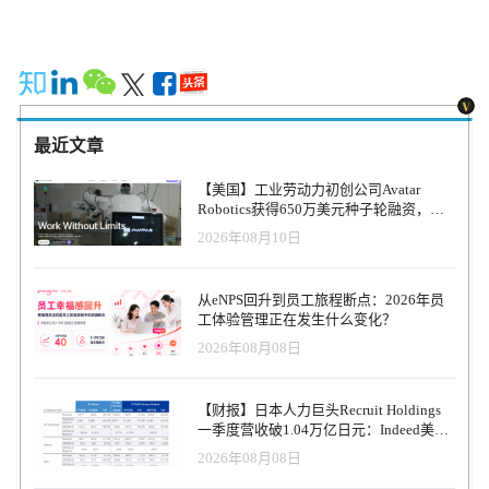
益，提高了员工的留任率和满意度。 新的资金将是扩大业务、实现
案的战略重点完全一致，体现了我们对Paynest塑造未来支付技术能
Likeminded 成为欧洲一流心理健康解决方案平台这一宏伟目标的关
力的信心。 我们期待着一段合作之旅，利用我们的专业知识支持
键。重点将放在加强人工智能驱动的个性化和可扩展格式上。在强
Paynest 的发展，并为数字支付生态系统的发展做出贡献。 CTT 数
大的投资者支持下，Likeminded 将对企业界的心理健康领域产生重
字、新渠道和创新总监Nuno Matos补充说："这次机会有力地表明了
大影响。 Likeminded 的与众不同之处在于，除了一对一课程和心理
CTT 集团对国内初创企业生态系统的承诺。我们相信 Paynest 具备在
学家的按需内容外，它还擅长小组形式。公司成立于2020年，在过
更广阔的欧洲市场取得成功的一切条件，我们希望为它的成功做出
去的12个月里，用户增长了200%，给现有投资者心核资本
贡献。我们非常清楚，改善人们与金钱以及与雇主之间的关系非常
最近文章
（Heartcore Capital）留下了深刻印象。 随着越来越多的人感受到与
重要。如今，企业提供能够真正促进员工福祉的福利比以往任何时
工作场所相关的精神压力，对此类心理健康解决方案的需求日益明
候都更加重要，这不仅是为了提高生产率，也是为了留住最优秀的
【美国】工业劳动力初创公司Avatar
显。2022 年，DAK 报告称，因精神疾病而请病假的人数创下了历史
人才。正如我们所做的所有投资一样，我们也看到了合作的绝佳机
Robotics获得650万美元种子轮融资，旨
新高。针对这一问题，Kimberly Breuer、Maximilian Heberger、
会，这也加强了 CTT 对员工福利的日益重视"。 M4 Ventures 的执行
在打造无限规模的工业劳动力队伍
2026年08月10日
Stefan Anca 和 Josu García de Albizu 创立了 Likeminded。平台的用户
合伙人Luis Gutman说： "Paynest 因其卓越的产品开发潜力和高素质
友好界面可确保用户快速获得个性化的心理健康服务。 "Holtzbrinck
的创始团队而脱颖而出。创始人与市场的契合是显而易见的，这促
Digital 投资总监 Jannik von Wallis 说："通过将人工智能驱动的推荐
使我们决定在时机成熟时积极支持其发展并进军巴西市场
从eNPS回升到员工旅程断点：2026年员
算法与可扩展但持续有效的支持形式相结合，Likeminded 实现了乍
工体验管理正在发生什么变化？
看起来不可能实现的目标：以可持续的成本提供个性化的心理健康
2026年08月08日
支持。 文章来源：eu-startups
【财报】日本人力巨头Recruit Holdings
一季度营收破1.04万亿日元：Indeed美国
收入逆势增长30%，AI招聘推动利润率升
2026年08月08日
至47.4%