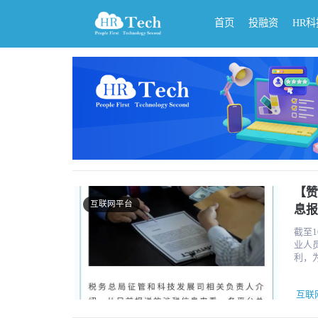
首页
投融资
HR
【赞
互联网平台
息报
截至
业人
利，
互联