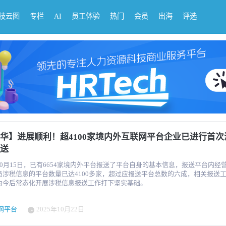
科技云图
专栏
AI
员工体验
热门
会员
出海
评选
华】进展顺利！超4100家境内外互联网平台企业已进行首次
送
10月15日，已有6654家境内外平台报送了平台自身的基本信息，报送平台内经
员涉税信息的平台数量已达4100多家，超过应报送平台总数的六成，相关报送
为今后常态化开展涉税信息报送工作打下坚实基础。
网平台
2025年10月22日