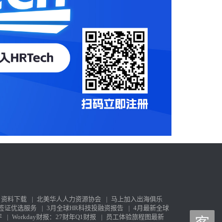
资料下载
|
北美华人人力资源协会
|
马上加入出海俱乐
签证优选服务
|
3月全球HR科技投融资报告
|
4月最新全球
评
|
Workday财报：27财年Q1财报
|
员工体验旅程图最新