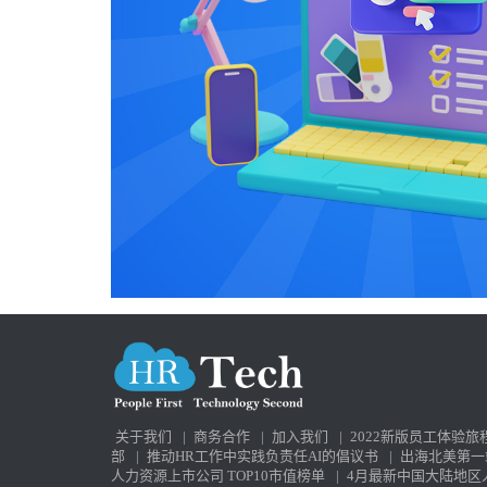
关于我们
|
商务合作
|
加入我们
|
2022新版员工体验旅
部
|
推动HR工作中实践负责任AI的倡议书
|
出海北美第一
人力资源上市公司 TOP10市值榜单
|
4月最新中国大陆地区人