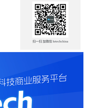
扫一扫 加微信 hrtechchina