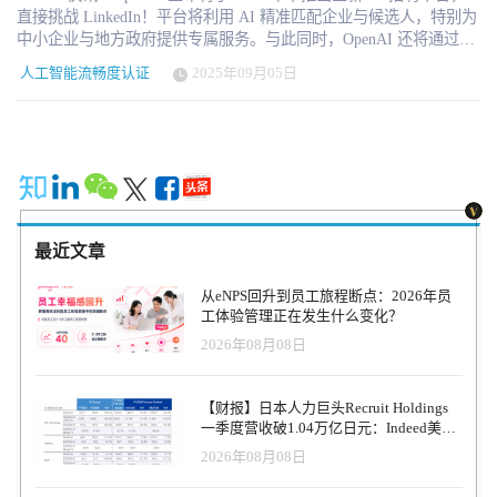
直接挑战 LinkedIn！平台将利用 AI 精准匹配企业与候选人，特别为
中小企业与地方政府提供专属服务。与此同时，OpenAI 还将通过
OpenAI Academy 推出 AI 流利度认证，计划到 2030 年与沃尔玛合
人工智能流畅度认证
2025年09月05日
作，为 1000 万美国人颁发认证。 美西时间2025年9月4日，OpenAI
再次将自己推向了公共议程的中心。这一次，它不仅在人工智能模
型的迭代上吸引眼球，而是瞄准了全球劳动力市场的核心——招聘
与技能认证。 OpenAI 在官网和对外沟通中宣布，将于 2026 年中正
式推出 OpenAI Jobs Platform，一个由人工智能驱动的招聘与人才匹
配平台。这一产品直接把 OpenAI 推向了与 LinkedIn 的正面竞争：
后者是全球最具影响力的职业社交与招聘平台，由微软全资拥有，
而微软恰恰也是 OpenAI 的最大资金支持者。 “AI招聘”的新赌注
最近文章
OpenAI 应用业务 CEO Fidji Simo 在博客中直言：“我们将用 AI 来帮
助找到企业真正需要、人才真正能够提供的契合点。” Jobs Platform
从eNPS回升到员工旅程断点：2026年员
不仅服务大型企业，还将开设专门轨道，支持中小企业与地方政府
工体验管理正在发生什么变化？
寻找合适的 AI 人才。这一定位显然是对 LinkedIn 的差异化突破，
2026年08月08日
后者的产品核心始终围绕大企业和职业人士。 有趣的是，LinkedIn
联合创始人 Reid Hoffman 曾是 OpenAI 的早期投资人，而如今
OpenAI 却推出了一个可能动摇 LinkedIn 根基的产品。这一“师出同
【财报】日本人力巨头Recruit Holdings
门”的博弈，为科技行业再添戏剧性。 技能认证与全民普及 Jobs
一季度营收破1.04万亿日元：Indeed美国
Platform 并不是 OpenAI 的唯一动作。与此同时，OpenAI 宣布将在
收入逆势增长30%，AI招聘推动利润率升
2026年08月08日
OpenAI Academy 基础上推出 AI 流利度（AI Fluency）认证，预计
至47.4%
2025 年底试点，并计划在 2030 年前完成 1,000 万美国人的认证。该