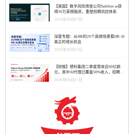
计划已经吸引了 Walmart、John Deere、BCG、Accenture、Indeed，
【英国】数字风险筛查公司Safehire.ai获
以及德拉瓦州政府、德州商会等合作伙伴加入。 这一系列举措与白
得50万英镑融资，重塑招聘风控体系
宫推动的 AI 普及教育战略紧密结合。OpenAI CEO Sam Altman 在与
2026年08月07日
记者交流时明确表示，Simo 不仅将负责招聘平台，还将 oversee 其
他新应用，包括浏览器、社交媒体等，意味着 OpenAI 正试图从
ChatGPT 的单一产品公司，迈向一个多元化应用生态。 矛盾与承诺
深度专题：从HR的20个高频场景看HR AI
AI 带来的劳动力冲击并非危言耸听。Anthropic CEO Dario Amodei
真正的增长机会
就曾警告：到 2030 年，AI 可能消灭多达 50% 的入门级白领岗位。
2026年08月07日
Simo 在博客中承认：“我们无法阻止这种颠覆，但我们能做的，是帮
助更多人具备 AI 技能，并让他们与需要这些技能的企业相连接。”
OpenAI 试图用数据证明 AI 并非只有替代。其首席经济学家团队最
【财报】德科集团二季度营收近60亿欧
新发布的研究指出：在教师群体中，ChatGPT 平均每周可帮助节省 6
元，其中AI代理已覆盖50%收入，招聘服
小时工作时间；在宾夕法尼亚州的公务人员中，ChatGPT 平均每日
务进入运营重构阶段
节省 95 分钟。这些数字不仅代表生产力的提升，也为 OpenAI 的社
2026年08月07日
会叙事提供了有力支撑。 从非营利到产业合作 OpenAI 的“机会战
略”不仅停留在概念层面。公司先后举办了多场落地活动： Nonprofit
Jam —— 与沃尔顿基金会、Emerson Collective 等组织合作，帮助非
营利机构实操 AI 工具，提高公益效率。 AI for Economic
Opportunity Demo Day —— 联合 GitLab Foundation 展示 AI 在教
育、公共服务、社会公平等领域的潜力。 华盛顿 DC 研究工作坊
—— 邀请经济学者与政策制定者，共同建立指标体系，评估 AI 对
就业与生产力的长期影响。 这些实践动作强化了 OpenAI 的外部形
象：它不仅是一家技术公司，更是一家主动承担社会责任的机构。