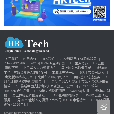
关于我们
|
商务合作
|
加入我们
|
2022新版员工体验旅程图
|
ChatGPT与HR
|
2024年HRTech活动计划
|
HR出海频道
|
HR云图
|
资料下载
|
北美华人人力资源协会
|
马上加入出海俱乐部
|
推动HR
工作中实践负责任AI的倡议书
|
出海北美第一站
|
HR上市公司财报
|
出海版HR科技云图
|
北美华人HR招聘平台
|
美国签证优选服务
|
3
月全球HR科技投融资报告
|
4月最新全球人力资源上市公司 TOP10市值
榜单
|
4月最新中国大陆地区人力资源上市公司市值 TOP10 榜单
|
HRTech邮件订阅
|
HRAI能力成熟度测评
|
Workday财报：27财年Q1财
报
|
员工体验旅程图最新版
|
BOSS直聘财报解读
|
HR科技云图认证
服务
|
8月2026 全球人力资源上市公司 TOP10 市值榜单
|
HRTech 月度
观察 · 2026年8月
客
Email:
hi@hrtechchina.com