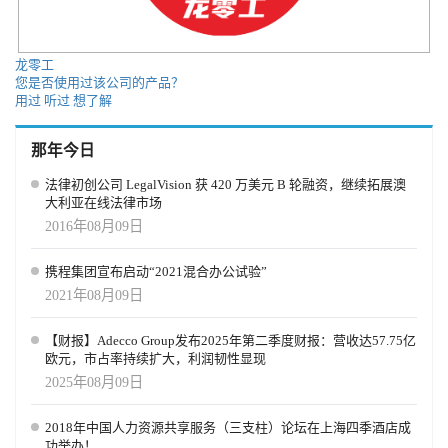
“机会”还是“幻觉”？ 在市场层面，OpenAI 的雄心显而易见。通过招
聘平台，它直接挑战 LinkedIn 的行业垄断；通过技能认证，它试图
将“AI 流利度”打造成人才市场的“新英语”。而通过公益与研究，它
龙零工
也在争取舆论与政策的支持。 但问题是，AI 能否真的创造“新的工
您是否使用过该公司的产品？
作”，还是仅仅提高了部分人的效率？OpenAI 的回应是：即便部分
用过
听过
想了解
传统岗位消失，新岗位和新技能的需求也会被创造出来。其策略是
——不回避问题，而是把答案写进产品与计划之中。 随着 Jobs
那年今日
Platform 的落地倒计时，OpenAI 正在完成从“AI 工具公司”到“社会
基础设施提供者”的转变。正如 Simo 在博客中写道：“AI 是一种前
法律初创公司 LegalVision 获 420 万美元 B 轮融资，继续拓展澳
所未有的机会，它应该属于每一个人。” 这场由技术、资本、政府和
大利亚在线法律市场
社会多方力量共同推动的实验，将在未来几年决定一个关键命题：
2016年08月09日
AI 究竟是就业的威胁，还是新的机会引擎。
携程集团宣布启动“2021混合办公试验”
2021年08月09日
【财报】Adecco Group发布2025年第二季度财报：营收达57.75亿
欧元，市占率持续扩大，利润韧性显现
2025年08月09日
2018年中国人力资源共享服务（三支柱）论坛在上海四季酒店成
功举办！