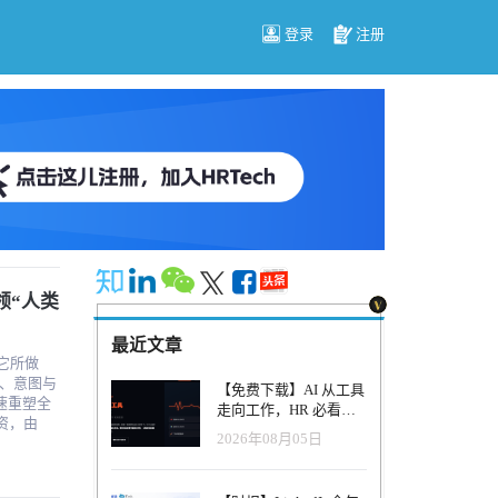
登录
注册
领“人类
最近文章
。它所做
、意图与
【免费下载】AI 从工具
走向工作，HR 必看五
融资，由
大变革｜2026 年 8 月
2026年08月05日
此轮融资使公
HRTech 行业观察报告
一。 人机
ndan