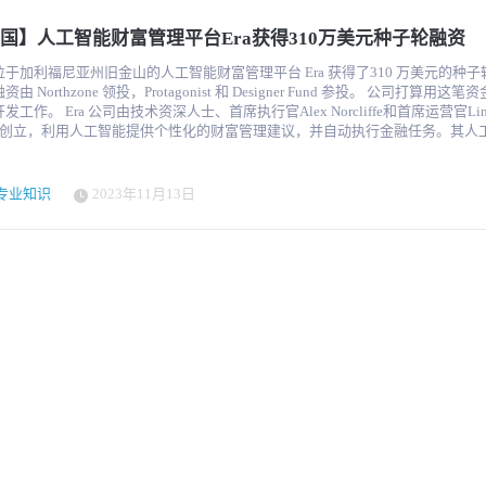
dy 与CTO Alex Kovacs 创办，定位于“连接人类专才与AI经济”的桥梁。公司构
球的专业人才网络，现已拥有 3万多名专家，每天支付超过 150万美元 的报酬
国】人工智能财富管理平台Era获得310万美元种子轮融资
S）超过 65。 这些专家来自医疗、法律、金融、工程等领域，他们通过Mercor平
提供真实世界的知识、经验和判断力训练。Mercor的核心理念是——AI不取代
位于加利福尼亚州旧金山的人工智能财富管理平台 Era 获得了310 万美元的种
练AI，让机器学习人类的判断、意图与品味。 CEO Brendan Foody在公司公
 Northzone 领投，Protagonist 和 Designer Fund 参投。 公司打算用这笔资金扩大运
I的每一次进步，都会释放新的‘人类潜能’。我们看到越来越多的专业人士从重复
人士、首席执行官Alex Norcliffe和首席运营官Lindsay
，专注于AI无法可靠完成的高价值工作。” 投资人押注“Human + AI”经济体 
ady创立，利用人工智能提供个性化的财富管理建议，并自动执行金融任务。其人
 Felicis 创始人 Aydin Senkut 指出：“Mercor正在构建未来AI经济的基础设
市场新闻和宏观经济数据提供支持，让用户了解公司盈利、就业报告和政府政策
为AI系统不可或缺的一部分。掌握专业知识、能够提供判断和反馈的专家，将成
响他们的资金和投资组合的每日信息。该平台还将人工智能用于自动执行琐碎的
值的劳动力资源。” Mercor的客户已涵盖多家前沿AI实验室和财富500强企业
如估算税款和在账户间转移资金。为此，Era 引入了相关的市场新闻和宏观经济
专业知识
2023年11月13日
医疗影像识别、金融分析、法律推理、企业智能体训练等领域。通过将专家的知
a 都能确保您的钱为您服务。您所要做的就是与它聊天，
评估与微调数据，Mercor帮助企业在保持合规与质量的同时，加速AI系统的落
务的朋友发短信一样。 可操作的洞察力： 安全连接您的银行账户和工资账户，
迈向“人类+智能体”的经济时代 Mercor表示，此轮融资将主要用于三大方向： 
 就会了解您的消费习惯、财务状况和纳税情况--360° 全方位了解您的财务状况。
模，吸纳更多领域型人才； 优化匹配算法，提升专家与AI项目之间的匹配效率；
就自己的个人情况提出问题，如制定偿还学生贷款债务的计划、过去 6 个月中
付，强化人机协作流程与企业集成能力。 分析人士指出，Mercor正推动一种全
况或您的订阅情况。您还可以向 Era 询问新闻和时事，或者就它们可能对市场
：人类不再是AI的竞争者，而是“AI训练师”。在未来十年，数以百万计的专业
产生的影响征求意见。想要转移资金、重新平衡投资组合，或者将支出四舍五入
机器做事”的方式参与经济创造，让AI成为“被训练的学徒”，而非“取代者”。 人
 人工智能和人类专业知识： 我们相信最好的解决方案是将人工智能与人
 随着AI逐步进入企业核心运营层，Mercor的模式代表了从“自动化”到“增强化
专业知识相结合，尤其是在处理您的资金时。我们将先进的模型与人类顾问的经
人机协作成为提升生产力的核心引擎。Foody认为，企业价值链将持续上移，“
在一起，这样我们就能为您提供独一无二的个性化响应，从提供预算编制建议到
力转化为可学习标准的人，将成为AI经济中最具竞争力的群体。” Mercor 融
组合。您甚至可以跟踪领先投资者的策略--不仅仅是复制他们的交易，而是如果
022 年（种子轮 Seed）：融资约 360 万美元，投资方包括 Y Combinator 与 Gene
，他们会采取的交易方式。 您可以使用的实时分析和新闻： 通过整合宏观经济
lyst。 2023 年（A 轮融资）：融资约 3,000 万美元，由 Benchmark 与 Felicis
、金融市场新闻以及可能对您产生影响的时事新闻，Era 不断改进其建议，并提
 6 亿美元。 2024 年（B 轮融资）：融资约 1 亿美元，主要投资方为 Benchmar
时间轴，让您在日常工作中随时了解最新情况。 可负担性和可访问性： 我们致力于
ral Catalyst，估值提升至 20 亿美元。 2025 年 10 月（C 轮融资）：完成 3.5 
 Era 的可访问性。该产品将以免费版本推出，并根据使用情况和实用性划分付
Felicis 领投，Benchmark、General Catalyst、Robinhood Ventures 等参
数金融公司（从 401k 提供商到财务经理）不同，我们不按您资产的百分比收费