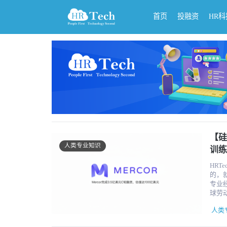
首页
投融资
HR
【硅
人类专业知识
训练
HRT
的，
专业经
球劳动
Feli
人类
司估
协作的