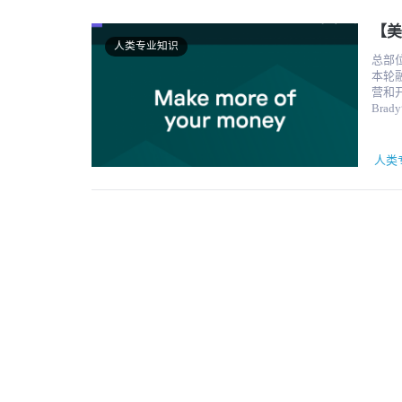
Foo
盖全
【美
（NP
人类专业知识
模型
总部
人来训
本轮融资由
“A
营和开发工作。 Era 公司由技术资深
放出来
Br
领投方
议由
慧成
何影
最有价
务，
人类
用于
改进其建议。 无论您的钱在哪里，Er
模型
就像给精通财
造。 
Era
络规
可以
目交
化情
形态
状况
“教
户中？只需问问 Era。
次解锁
类的
——
结合
业判断
投资
览： 2
您的财务设置
Cata
数据
估值约
然的更新
Gene
保持
资，由 
大多