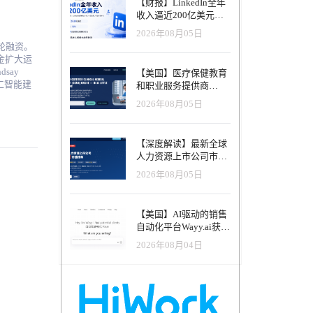
【财报】LinkedIn全年
建了一个覆
收入逼近200亿美元，
，净推荐值
AI招聘产品进入规模化
台为AI
2026年08月05日
应用阶段
人，而是由
子轮融资。
告中表示：
性劳动中解
【美国】医疗保健教育
本轮融资的
工智能建
和职业服务提供商
施，让人类智
等话题如
Advanced eClinical
为AI时代
2026年08月05日
财务任
Training获得融资，以
，广泛应
数据，以
加速医疗卫生人才队伍
识转化为
建设
地和价值创
【深度解读】最新全球
扩大专家网
人力资源上市公司市值
然后，您
 加速项
榜单（2026年8月）-涨
您的支出变
2026年08月05日
新的劳动
幅最高的不是AI软件，
和您的财务
人士将以
而是传统人力服务商
到储蓄账
类潜能的再
【美国】AI驱动的销售
”的转变
验和智慧
自动化平台Wayy.ai获得
那些能把专
重新平衡
200万美元种子前轮融
资历程一
2026年08月04日
他们拥有
资，并推出可代为销售
ral
的AI联合创始人
 领投，投后
供一目了
k 与
亿美元融
费等级。与
投，公司最新估
。