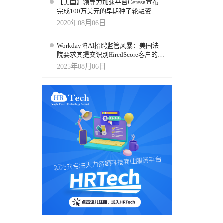
【美国】领导力加速平台Ceresa宣布
完成100万美元的早期种子轮融资
2020年08月06日
Workday陷AI招聘监管风暴：美国法
院要求其提交识别HiredScore客户的时
间表
2025年08月06日