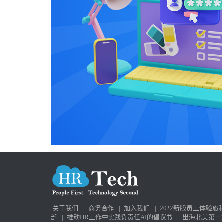
关于我们
|
商务合作
|
加入我们
|
2022新版员工体验旅
部
|
推动HR工作中实践负责任AI的倡议书
|
出海北美第一