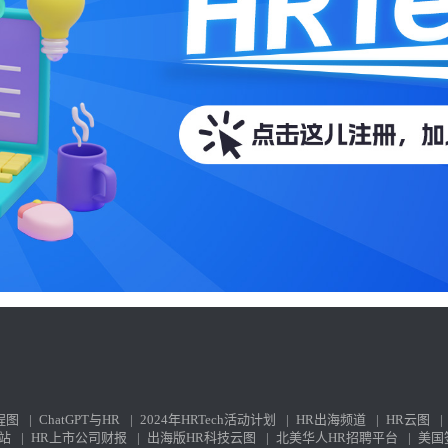
程图
|
ChatGPT与HR
|
2024年HRTech活动计划
|
HR出海频道
|
HR云图
|
站
|
HR上市公司财报
|
出海版HR科技云图
|
北美华人HR招聘平台
|
美国