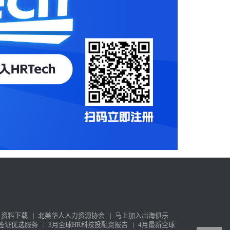
资料下载
|
北美华人人力资源协会
|
马上加入出海俱乐
签证优选服务
|
3月全球HR科技投融资报告
|
4月最新全球