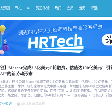
科技云图
专栏
AI
员工体验
热门
会员
出海
评选
谷】Mercor完成3.5亿美元C轮融资，估值达100亿美元：引
AI”的新劳动形态
ech概述：硅谷公司 Mercor 近期完成 3.5 亿美元 C 轮融资，估值约 100 亿美元
就是将医生、律师、银行家等领域大牛纳入平台，帮助他们指导AI模型理解判断
验。这样的角色不是重复性劳动，而是“专家 → 训练师”的转型。 在AI浪潮加速重塑全
力市场之际，总部位于旧金山的AI科技公司 Mercor 宣布完成 3.5亿美元C轮
cis 领投，Benchmark、General Catalyst、Robinhood Ventures 等共同参投。
专业知识
2025年10月28日
值达到 100亿美元，较上一轮增长约五倍，成为AI经济领域增长最快的独角兽之
新范式：从执行者到“AI训练师” Mercor成立于2022年，由联合创始人兼CEO Bre