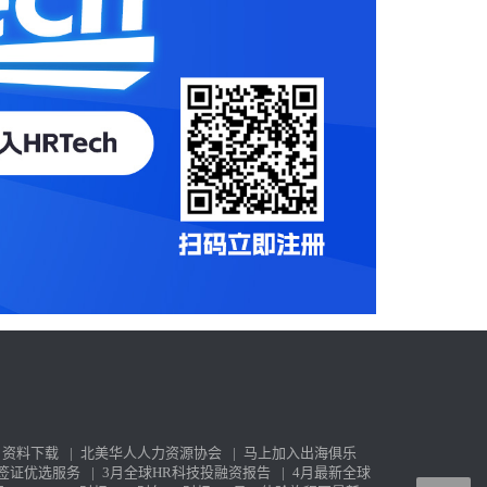
资料下载
|
北美华人人力资源协会
|
马上加入出海俱乐
签证优选服务
|
3月全球HR科技投融资报告
|
4月最新全球