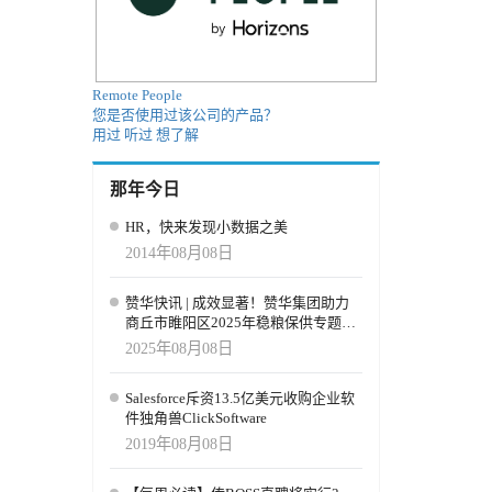
Remote People
您是否使用过该公司的产品？
用过
听过
想了解
那年今日
HR，快来发现小数据之美
2014年08月08日
赞华快讯 | 成效显著！赞华集团助力
商丘市睢阳区2025年稳粮保供专题培
训，育强“新农人”
2025年08月08日
Salesforce斥资13.5亿美元收购企业软
件独角兽ClickSoftware
2019年08月08日