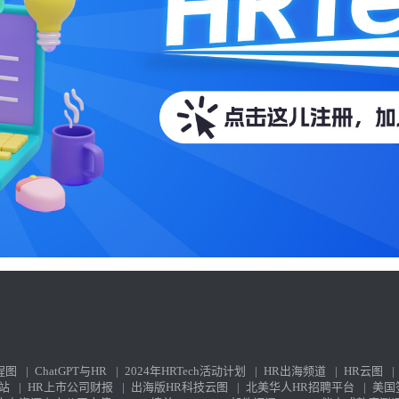
程图
|
ChatGPT与HR
|
2024年HRTech活动计划
|
HR出海频道
|
HR云图
|
站
|
HR上市公司财报
|
出海版HR科技云图
|
北美华人HR招聘平台
|
美国