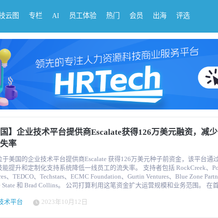
科技云图
专栏
AI
员工体验
热门
会员
出海
评选
国】企业技术平台提供商Escalate获得126万美元融资，减
失率
于美国的企业技术平台提供商Escalate 获得126万美元种子前资金，该平台通
升和定制化支持系统降低一线员工的流失率。 支持者包括 RockCreek、Potencia
res、TEDCO、Techstars、ECMC Foundation、Gurtin Ventures、Blue Zone Part
e 和 Brad Collins。 公司打算利用这笔资金扩大运营规模和业务范围。 在首席执行
an Segal和总裁Sienna Daniel的领导下，Escalate公司利用人工智能和机器学
技术平台
2023年10月12日
视的在职员工，然后通过自动辅导、促进社区和按需冠军来提供技能培训--所有
高留任率。 一线工人每周接受 8-10 小时的异步、群组式在线培训，为他们