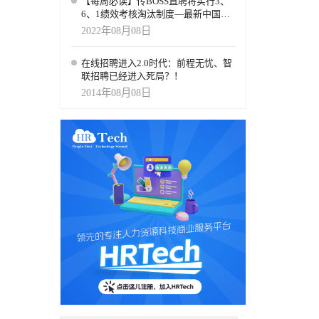
【每周必读】传BOSS直聘将实行3、
6、1绩效考核淘汰制度—最新中国人
力资源上市公司市值榜单及动态解读
2022年08月08日
(截止周五收盘)
在线招聘进入2.0时代：前程无忧、智
联招聘已经进入死局？！
2014年08月08日