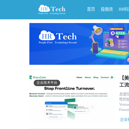
首页
投融资
HR
【美
企业技术平台
工流
总部位
性的技能提
Ventu
Future Stat
官Se
企业
被忽
在减少缺勤率和提