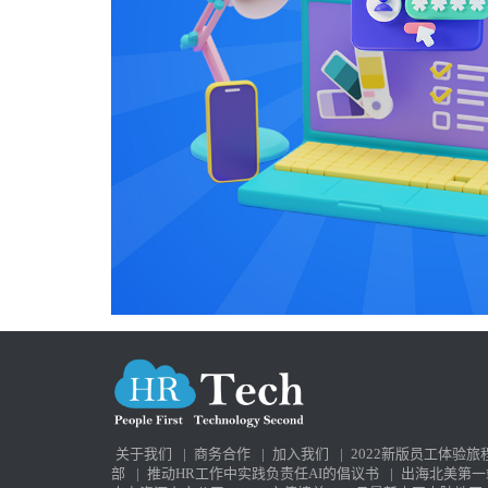
关于我们
|
商务合作
|
加入我们
|
2022新版员工体验旅
部
|
推动HR工作中实践负责任AI的倡议书
|
出海北美第一