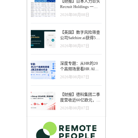
【财报】日本人力巨头
作者和教
Recruit Holdings 一季
职培训
度营收破1.04万亿日
12 个
2026年08月08日
元：Indeed美国收入逆
足员工在
势增长30%，AI招聘推
动利润率升至47.4%
员工成功
【英国】数字风险筛查
公司Safehire.ai获得50
万英镑融资，重塑招聘
2026年08月07日
风控体系
深度专题：从HR的20
个高频场景看HR AI真
正的增长机会
2026年08月07日
【财报】德科集团二季
度营收近60亿欧元，其
中AI代理已覆盖50%收
2026年08月07日
入，招聘服务进入运营
重构阶段