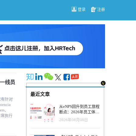
登录
注册
少一线员
最近文章
过有针对
从eNPS回升到员工旅程
ners、
断点：2026年员工体验
管理正在发生什么变
2026年08月08日
习来识别公司
化？
这些都旨