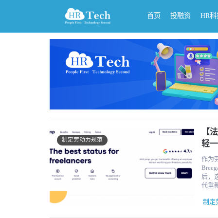
首页
投融资
HR
【法
制定劳动力规范
轻一
作为劳
Bree
后，
代重新定义工作的
职业
制定
不想要传统的长期合
古拉斯