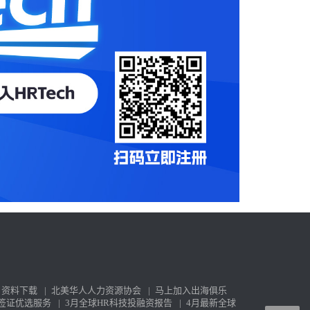
资料下载
|
北美华人人力资源协会
|
马上加入出海俱乐
签证优选服务
|
3月全球HR科技投融资报告
|
4月最新全球