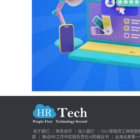
关于我们
|
商务合作
|
加入我们
|
2022新版员工体验旅
部
|
推动HR工作中实践负责任AI的倡议书
|
出海北美第一