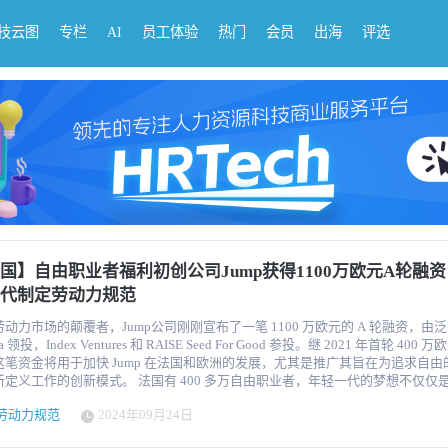
科技云图
专栏
AI
员工体验
热门
会员
出海
评选
国】自由职业者福利初创公司Jump获得1100万欧元A轮融
代制定劳动力规范
动力市场的颠覆者，Jump公司刚刚宣布了一笔 1100 万欧元的 A 轮融资，由
ga 领投，Index Ventures 和 RAISE Seed For Good 参投。继 2021 年首轮 400
这笔资金将用于加快 Jump 在法国和欧洲的发展，尤其是推广其旨在为追求自由
创新模式。 法国有 400 多万自由职业者，年轻一代的梦想不仅仅是传统的
，工作世界正在经历一场深刻的变革。重要数据显示，每两个 Z 世代的年轻人
劳动力规范
2024年09月24日
同。 这反映了新的需求：灵活和流动性，同时保持工作的安全性。由尼
-法永（Nicolas Fayon）、蒂博-库隆（Thibault Coulon）和马克西姆-布歇（Ma