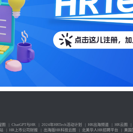
程图
|
ChatGPT与HR
|
2024年HRTech活动计划
|
HR出海频道
|
HR云图
|
站
|
HR上市公司财报
|
出海版HR科技云图
|
北美华人HR招聘平台
|
美国