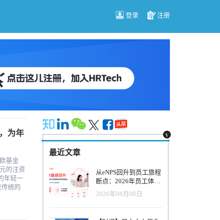
登录
注册
资，为年
最近文章
泛欧基金
 万欧元的注资
从eNPS回升到员工旅程
的年轻一
断点：2026年员工体验
管理正在发生什么变
2026年08月08日
中就有一个
化？
xime