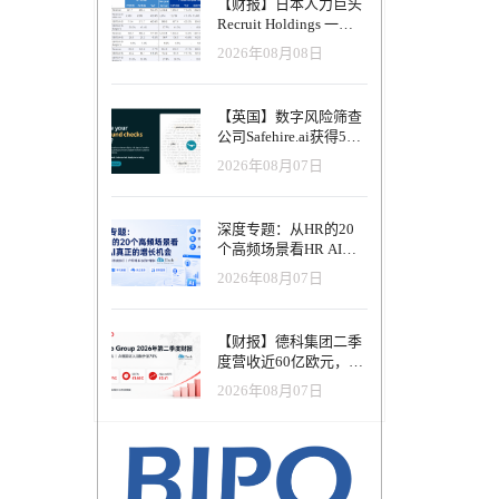
【财报】日本人力巨头
为真正实现
Recruit Holdings 一季
的世界。
度营收破1.04万亿日
的社会保障
2026年08月08日
元：Indeed美国收入逆
。如今，
势增长30%，AI招聘推
动利润率升至47.4%
由职业者
【英国】数字风险筛查
的产品，
公司Safehire.ai获得50
永
万英镑融资，重塑招聘
2026年08月07日
风控体系
ntures
Jump的团
们提供更
深度专题：从HR的20
个高频场景看HR AI真
持，而且
正的增长机会
2026年08月07日
标
创新和人
【财报】德科集团二季
业者类
度营收近60亿欧元，其
、安心的
中AI代理已覆盖50%收
价值观与
2026年08月07日
入，招聘服务进入运营
重构阶段
万欧元资