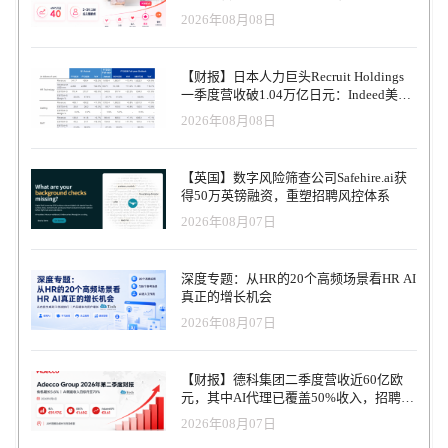
好控制，中国独特的网络环境和市场带来了不一样的组织人力资源
2026年08月08日
管理特色、富有远见和洞察力的人力资源领导者和HR科技行业的领
先者，富有中国特色的数字人力资源科技产品和机构，这些人、技
术、组织、产品共同组成了数字人力资源科技的快速发展。 根据这
【财报】日本人力巨头Recruit Holdings
个显著的特点，HRTechChina特别发起DigitalHRTech® Awards 2021
一季度营收破1.04万亿日元：Indeed美国
数字人力资源科技奖的评选活动，迄今已经是第四届。
收入逆势增长30%，AI招聘推动利润率升
2026年08月08日
DigitalHRTech® Awards 2021 奖项设置 · 2021数字人力资源科技最
至47.4%
佳机构奖 （仅限HR科技服务机构） · 2021数字人力资源科技最佳产
品奖（仅限HR科技服务机构） · 2021数字人力资源科技最佳实践
【英国】数字风险筛查公司Safehire.ai获
奖 （仅限企业参与） · 2021数字人力资源科技最佳团队奖（仅限企
得50万英镑融资，重塑招聘风控体系
业参与） 参与提名：9月1日-9月30日 内部评审阶段： 9月30日-10月
2026年08月07日
11日 公开投票阶段：10月11日-10月20日（部分项目） 盛大颁奖典
礼: 10月22日周五 （中国人力资源科技年度论坛） 颁奖地点：北京
千禧大酒店 提名网址：
深度专题：从HR的20个高频场景看HR AI
https://www.hrtechchina.com/Survey/13A860C8-40FA-BE76-3E12-
真正的增长机会
44BF669E0D32 评选流程： 评选提名-案例提交（通过审核后）-专家
2026年08月07日
内部评审-公开投票（部分项目）-专家回访（部分项目）--现场案例
分享—颁奖典礼 参与评选的理由： 后疫情时代数字化是企业必选之
路，评选可以极大推动和帮助组织内部加快数字化 构建和宣传公司
【财报】德科集团二季度营收近60亿欧
和产品及服务的华丽舞台和绝佳渠道 人力资源科技产品与企业需求
元，其中AI代理已覆盖50%收入，招聘服
直接对接的良好时机 全球化的人力资源科技传播方案和途径 案例将
务进入运营重构阶段
加入HRTechChina案例库，并通过平台广泛宣传和阅读 线上线下参与
2026年08月07日
主办方的分享活动，全方位的曝光机会 提升企业曝光率，加强其在