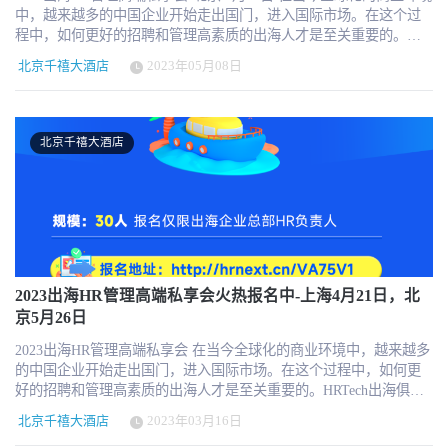
中，越来越多的中国企业开始走出国门，进入国际市场。在这个过
程中，如何更好的招聘和管理高素质的出海人才是至关重要的。
HRTech出海俱乐部特别举办高端私享会，邀请不同行业的专家就海
北京千禧大酒店
2023年05月08日
外的人力资源管理和人才招聘，应对文化差异，处理劳动法律法规
等专业内容和话题。 本次活动将邀请来自不同行业的专家，就如何
在海外招聘和管理人才、应对文化差异、处理劳动法律问题等进行
深入探讨。我们希望通过本次活动，能够为中国企业在出海过程中
北京千禧大酒店
遇到的人才问题提供有价值的建议和帮助。 在此，我们热烈欢迎大
家的到来，期待与大家共同探讨，共同进步。 2023出海HR管理高端
私享会 北京 5月26日 周五 13:30-17:00 ... 规模：30人 报名仅限出海
企业总部HR负责人 费用： HRTech出海俱乐部会员和企业出海HR同
仁首次参加可申请免费 非企业HR和非会员 980元/人 报名：
https://www.hrtechchina.com/Survey/11C45A8C-6288-2DDF-6FC5-
54E527B44C9C 主办：HRTech出海俱乐部 Chuhai.tips 话题聚焦(根据
不同场地)： 2023年中企出海的人才招聘与管理挑战 海外人才发展
2023出海HR管理高端私享会火热报名中-上海4月21日，北
和技能培养 出海外派人员薪酬 2023出海企业人力资源管理调研分享
京5月26日
2022全球人员安置与薪资平台融资总结 现场邀请专家和机构解答大
2023出海HR管理高端私享会 在当今全球化的商业环境中，越来越多
家出海的问题，请大家准备好自己出海过程中的问题，也欢迎大家
的中国企业开始走出国门，进入国际市场。在这个过程中，如何更
分享自己出海的经验和成功案例。 HRTech出海俱乐部介绍：
好的招聘和管理高素质的出海人才是至关重要的。HRTech出海俱乐
HRTech出海俱乐部是中国领先企业出海人力资源信息服务平台，旨
部特别举办高端私享会，邀请不同行业的专家就海外的人力资源管
在通过专业的社群服务，打造人力资源服务出海知名品牌，提升品
北京千禧大酒店
2023年03月16日
理和人才招聘，应对文化差异，处理劳动法律法规等专业内容和话
牌的国际竞争力，帮助强化企业海外人力资源管理能力。HRTech出