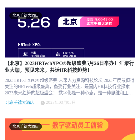
题。 本次活动将邀请来自不同行业的专家，就如何在海外招聘和管
海俱乐部汇聚中国出海企业HR相关负责人、海外人力资源管理专家
理人才、应对文化差异、处理劳动法律问题等进行深入探讨。我们
顾问、服务出海企业服务的人力资源机构同仁。 HRTech出海俱乐部
希望通过本次活动，能够为中国企业在出海过程中遇到的人才问题
举办线下高端私享会、空中论坛、需求服务对接、出海管理奖项评
北京千禧大酒店
提供有价值的建议和帮助。 在此，我们热烈欢迎大家的到来，期待
选、调研报告以及海外参访等活动。
与大家共同探讨，共同进步。 2023出海HR管理高端私享会 上海 4月
21日 周五 13:30-17:00 北京 5月26日 周五 13:30-17:00 ... 规模：30
人 报名仅限出海企业总部HR负责人 费用： HRTech出海俱乐部会员
和企业出海HR同仁首次参加可申请免费 非企业HR和非会员 980元/
人 主办：HRTech出海俱乐部 Chuhai.tips 报名：
http://hrnext.cn/VA75V1 话题聚焦(根据不同场次)： 2023年中企出海
的人才招聘与管理挑战 海外人才发展和技能培养 出海外派人员薪酬
【北京】2023HRTechXPO®超级盛典5月26日举办！汇聚行
2023出海企业人力资源管理调研分享 2022全球人员安置与薪资平台
业大咖，预见未来，共话HR科技趋势！
融资总结 现场邀请专家和机构解答大家出海的问题，请大家准备好
2023HRTechXPO®超级盛典-未来人力资源科技论坛 2023年度最值得
自己出海过程中的问题，也欢迎大家分享自己出海的经验和成功案
关注的HRTech超级盛典，备受行业关注，是国内HR科技行业探索
例。 HRTech出海俱乐部介绍： HRTech出海俱乐部是中国领先企业
2023未来趋势的超级盛会！ 数字化是一种心态，是一种思维和工作
出海人力资源信息服务平台，旨在通过专业的社群服务，打造人力
方式，以人情味和员工体验为核心，创造精简、周到、有凝聚力的
资源服务出海知名品牌，提升品牌的国际竞争力，帮助强化企业海
北京千禧大酒店
2023年03月05日
数字化解决方案--这是一个整套的工作方法。拥有正确的思维方式、
外人力资源管理能力。HRTech出海俱乐部汇聚中国出海企业HR相关
技能和能力是至关重要的要素。HRTechChina通过线上平台，线下论
负责人、海外人力资源管理专家顾问、服务出海企业服务的人力资
坛等方式持续推动人力资源数字化在国内的应用和落地。 未来是数
源机构同仁。 HRTech出海俱乐部举办线下高端私享会、空中论坛、
字化智能化的，未来更是充满机遇和希望。Z世代的童鞋作为数字时
需求服务对接、出海管理奖项评选、调研报告以及海外参访等活
北京千禧大酒店
代的原住民，对未来的展望和需求更加影响着世界的发展，未来组
动。
织形式的变化都在影响着HR科技的发展。 举办的HRTechXPO超级盛