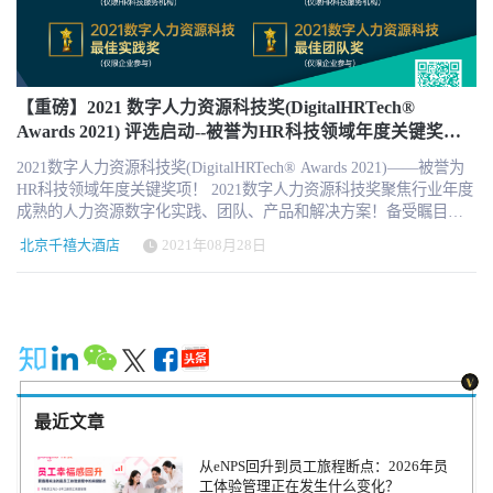
科技最佳解决方案。 · 对于企业决策者、参会HR嘉宾 可以看到最新
科技趋势，体验和了解最新的HR科技产品服务，作为2022年度采购
决策最佳机会，学习丰富的专业最佳实践（HR可以免费获取参会门
票）。 · 对于HR科技服务机构 可以获得最佳的机会展示，呈现，推
广，获取客户，赢得市场，树立专业高端品牌，提高广泛知名度，
【重磅】2021 数字人力资源科技奖(DigitalHRTech®
名额有限，马上参与其中吧 作为优秀HR的你为什么不能错过？ 获
Awards 2021) 评选启动--被誉为HR科技领域年度关键奖
得最新HR科技动态，保持最前沿 未来新环境中应对挑战的策略与方
项！
2021数字人力资源科技奖(DigitalHRTech® Awards 2021)——被誉为
法 从知名专家和企业中学习，强大自己 体验新的产品和技术，时刻
HR科技领域年度关键奖项！ 2021数字人力资源科技奖聚焦行业年度
警惕市场动态 与同行交流互动，加入HRTech互动圈子 获得2022最新
成熟的人力资源数字化实践、团队、产品和解决方案！备受瞩目，
版本HR科技云图珍藏 更多收益，怎么能错过？ 论坛日程及嘉宾即
是一年一度行业内关键的数字化奖项。 COVID-19的持续影响和变化
将揭晓，随时关注我们微信公众号：HRTechChina HRTechXPO超级
北京千禧大酒店
2021年08月28日
以及诸多的不确定性都极大促进整个社会的数字化进程加快！在这
盛典·未来人力资源科技论坛 时间：2022年5月27日周五 9:00-17:00
个过程中，各方面的角色都显得异常重要，是多方协作和多方成熟
签到：8:30-9:20 地点：北京千禧大酒店 报名：
后的一致行动的结果，从人力资源领导者的认知与远见和技术手段
http://hrnext.cn/TQ7qt （企业HR同仁免费参加） 适合人群：
的成熟以及HR科技产品的不断支持。 疫情下的国际环境和经济形势
CHRO、CTO、CIO和企业决策者、HRIS、HRSSC、HR总监、HR经
错综复杂，让我们的商业行为必须拥有坚实的可信赖的数据支持系
理、HR科技服务商和创新机构、顾问和HRTech专家、投资人等
统帮助决策，以便于在激烈的快速变化的环境下立于不败之地！ 在
HRTechChina从2018年2019年连续成功举办超过10场HRTechXPO暨未
诸多的数字人力资源科技的实践案例中，我们能够看到企业的投资
来人力资源科技论坛，覆盖北京上海深圳等城市与会嘉宾超过10000
是得到了显而易见的回报，并且越来越大的差距与竞争者。组织需
人次。 2022年北京HRTechXPO超级盛典更加值得期待！欢迎参加！
最近文章
要更加主动的拥抱这些变化，数字化带来的巨大收益正使得领先者
赞助参展： Annie 获取详细合作方案 18621292818（同微信号）
能够更快速的应对变化和挑战，从而加大这个差距！ HRTechChina
annie@hrtechchina.com 报名参会： 联系我们：科科 微信：hrtechina
从eNPS回升到员工旅程断点：2026年员
看到疫情促进了企业数字化进程加快，同时基于中国疫情得到了良
hi@hrtechchina.com 往届精彩回顾
工体验管理正在发生什么变化？