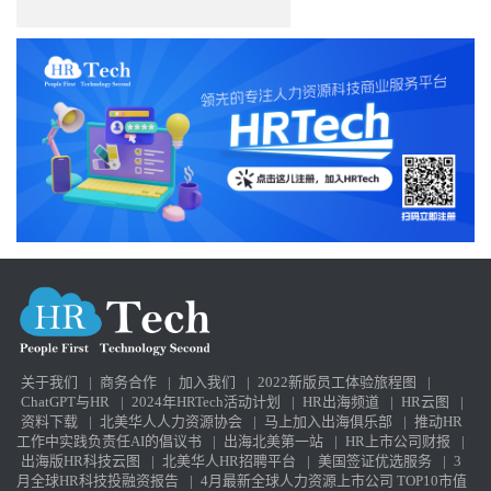
关于我们
|
商务合作
|
加入我们
|
2022新版员工体验旅程图
|
ChatGPT与HR
|
2024年HRTech活动计划
|
HR出海频道
|
HR云图
|
资料下载
|
北美华人人力资源协会
|
马上加入出海俱乐部
|
推动HR
工作中实践负责任AI的倡议书
|
出海北美第一站
|
HR上市公司财报
|
出海版HR科技云图
|
北美华人HR招聘平台
|
美国签证优选服务
|
3
月全球HR科技投融资报告
|
4月最新全球人力资源上市公司 TOP10市值