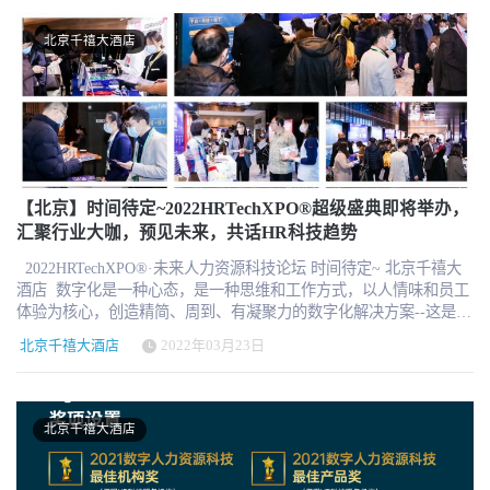
彩，形式丰富多样，更重要的是HRTech专门营造现场互动探讨，交
经理、薪酬福利、招聘培训、HRSSC负责人等对前沿新知有强烈意
流分享的人与人见面的氛围。 不同于线上，更加拉近距离，面对
愿的管理者 报名：http://hrnext.cn/ropfV4 本次论坛名额限制，仅限
北京千禧大酒店
面，话未来，交朋友，看产品，聊方案。 北京·2022中国人力资源科
企业HR免费参加，非企业HR将需购买门票且数量有限。 参加2022
技年度盛典 时间：9月7日 周三 9:00-17:00 地点：北京千禧大酒店
员工体验论坛前，你有几个事情可以提前熟悉： · 马上参与2022员
（东三环中路7号） 形式：盛典主论坛+员工体验中国论坛+招聘创
工体验指数测试：http://in.exinstitute.cn/ （参会前需完成测试） · 参
新论坛+展览展示+互动研讨+专题私享会等 适合参会人群：企业HR
加员工体验大奖评选：https://www.hrtechchina.com/53989.html · 下载
领导者，负责人、HRSSC\HRIT相关同仁、HR各模块负责人等 报
员工体验旅程图：https://www.hrtechchina.com/45502.html 不断更新
名：http://hrnext.cn/5iWrZ 2022全新的数字化参会体验 （根据情况
中
我们将认真审核参会者信息，同时要求参会嘉宾当天符合健康要求
的相关参会标准） 作为HR领导者的您，为什么不能错过？ 获得最
【北京】时间待定~2022HRTechXPO®超级盛典即将举办，
新HR科技动态，保持最前沿 未来新环境中应对挑战的策略与方法
汇聚行业大咖，预见未来，共话HR科技趋势
从知名专家和企业中学习，强大自己 体验新的产品和技术，时刻警
惕市场动态 与同行交流互动，加入HRTech互动圈子 数字人力资源科
2022HRTechXPO®·未来人力资源科技论坛 时间待定~ 北京千禧大
技最佳实践案例与产品 获得2022年最新版本HR科技云图珍藏 2022
酒店 数字化是一种心态，是一种思维和工作方式，以人情味和员工
最新版本员工体验旅程图及规划指南 更多收益，怎么能错过？
体验为核心，创造精简、周到、有凝聚力的数字化解决方案--这是一
2022HRTech年度盛典亮点 高端前沿的HR科技主题论坛 汇聚最新产
个整套的工作方法。拥有正确的思维方式、技能和能力是至关重要
北京千禧大酒店
2022年03月23日
品与解决方案 结识行业专家与HR同仁 数字化的最佳实践分享交流
的要素。HRTechChina通过线上平台，线下论坛等方式持续推动人力
诸多深度探讨的专题私享会 珍藏HR云图与员工体验旅程图，更多纪
资源数字化在国内的应用和落地。 未来是数字化智能化的，未来更
念礼品 论坛日程及嘉宾即将揭晓，随时关注我们微信公众号：
是充满机遇和希望。Z世代的童鞋作为数字时代的原住民，对未来的
HRTechChina 赞助参展：名额有限 联系人：奈斯 获取详细合作方案
展望和需求更加影响着世界的发展，未来组织形式的变化都在影响
北京千禧大酒店
微信：hrtechnice （同微信号） hi@hrtechchina.com 报名参会： 联系
着HR科技的发展。 举办的HRTechXPO超级盛典 内容精彩纷呈，形
我们：小科 微信：hrtech-china hi@hrtechchina.com
式丰富多样，集中展现中国优秀企业的最佳HR科技实践，中国优秀
的HR科技思想交流论坛，展示中国HR科技最新成果，提供中国HR