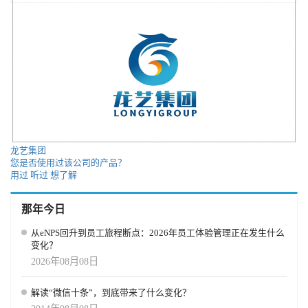
细分领域内的卓越表现的影响力 成为人力资源服务行业各领域需求
市场的最佳选择 最大化利用评选结果，进行对产品的对外市场宣传
发挥在其领域的领导作用，促进产品创新和行业发展 奖项参与评选
的基本标准： ·产品于18月前上线得到市场广泛认可，适合成熟产品
且具有良好口碑，有成功的优秀案例 ·机构需成立在3年以上，且机
构不能有任何负面新闻 ·企业奖项需要有明显的数字化成果或促进公
司关键发展等（不适合短时间的创新和mini案例） · 获奖企业将参与
现场分享实践案例 · 其他信息随时更新，请与我们保持联系 特别注
意： DigitalHRTech® 是HRTechChina专属商标，相关奖项证书设计
均为原创版权设计。 近期发现市面部分机构模仿相关设计，均与我
们无关，请认准HRTechChina及二维码验证核实。
龙艺集团
您是否使用过该公司的产品？
用过
听过
想了解
那年今日
从eNPS回升到员工旅程断点：2026年员工体验管理正在发生什么
变化？
2026年08月08日
解读“微信十条”，到底带来了什么变化？