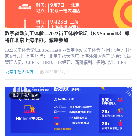
典 内容精彩纷呈，形式丰富多样，集中展现中国优秀企业的最佳HR
科技实践，中国优秀的HR科技思想交流论坛，展示中国HR科技最新
成果，提供中国HR科技最佳解决方案。 · 对于企业决策者、参会HR
嘉宾 可以看到最新科技趋势，体验和了解最新的HR科技产品服务，
作为2023年度采购决策最佳机会，学习丰富的专业最佳实践（HR可
以免费获取参会门票）。 · 对于HR科技服务机构 可以获得最佳的机
数字驱动员工体验—2022员工体验论坛（EXSummit®）即
会展示，呈现，推广，获取客户，赢得市场，树立专业高端品牌，
将在北京上海举办，诚邀参加
提高广泛知名度，名额有限，马上参与其中吧！ 作为优秀HR的你为
2022员工体验论坛EXSummit® --数字驱动员工体验 时间：9月7日北
什么不能错过？ 获得最新HR科技动态，保持最前沿 未来新环境中
京 9月23日上海 地点： 北京千禧大酒店 上海外滩W酒店 适合：C级
应对挑战的策略与方法 从知名专家和企业中学习，强大自己 体验新
管理人员、CHRO、 HRD、HR经理、薪酬福利、招聘培训、HRSSC
的产品和技术，时刻警惕市场动态 与同行交流互动，加入HRTech互
负责人等对前沿新知有强烈意愿的管理者 报名：
动圈子 获得2023最新版本HR科技云图珍藏 更多收益，怎么能错
北京千禧大酒店
2022年08月11日
http://hrnext.cn/NwYk93 本次论坛名额限制，仅限企业HR免费参
过？ 2023HRTechXPO®超级盛典 ——未来人力资源科技论坛 时间：
加，非企业HR将需购买门票且数量有限。 员工体验已经成为组织获
2023年5月26日 周五 地点：北京千禧大酒店 报名：
得未来发展优势的重要机会，疫情反复加上经济和人口变化，使得
http://hrnext.cn/p8QTK4（企业HR同仁免费参加） 适合人群：
组织对员工体验的重视程度前所未有。从2019年员工体验研究院开
CHRO、CTO、CIO和企业决策者、HRIS、HRSSC、HR总监、HR经
北京千禧大酒店
始组建到现在，我们已经发布了员工体验旅程图、员工体验指数、
理、HR科技服务商和创新机构、顾问和HRTech专家、投资人等 论坛
员工体验大奖、员工体验论坛等，大力推动员工体验在组织中的落
日程及嘉宾即将揭晓，随时关注我们微信公众号：HRTechChina 赞助
地。 为什么作为HR负责人必须参加这场专业前沿的盛会，因为传统
参展：名额有限 联系人：奈斯 获取详细合作方案 微信：hrtechnice
的人力资源管理已经发生改变，对于未来的工作价值观、新人类的
奈斯邮件：nice@hrtechchina.com 报名参会： 小科 微信：hrtech-
行为和意识来讲都在被颠覆，员工体验不仅仅是HR的新战场新挑战
china 邮件：hi@hrtechchina.com 往届精彩回顾
更是管理者思维的改变。 科技改变着世界，改变着行为，在科技的
驱动下，员工体验变得更加容易衡量，使得组织能够为员工提供个