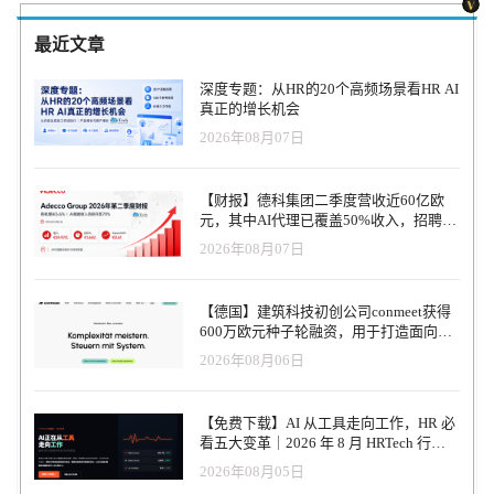
支持其搜索、广告、地图、外卖、语音搜索、安全、消费金融等等
示，Coursera 最受欢迎的课程 Top10 都是由吴恩达授课的。 吴恩达
现有业务，提升产品，拉动收入。 在百度任职期间，吴恩达和他的
的教育经验丰富，最早可以追溯到 2011 年。这一年，他创办了
最近文章
团队还开发出了，无人驾驶和DuerOS语音交互计算平台。并且他表
Google Brain Deep Learning 项目，之后于 2012 年与斯坦福大学教授
示，百度仍在孵化一些非常有前景的技术，比如人脸识别（当已注
Daphne Koller 一起创办了 Coursera。在担任这两个角色之前，吴恩
深度专题：从HR的20个高频场景看HR AI
册用户走近应用人脸识别技术的闸门时，闸门会自动开启），美乐
达还曾担任斯坦福人工智能实验室主任。 去年 12 月，吴恩达推出了
真正的增长机会
医（医疗领域的人工智能对话交互机器人）等等。 但遗憾的是，这
Landing AI，这是一家帮助企业在制造业等行业中使用 AI 和自动化
2026年08月07日
些项目之后将不再由吴恩达来带领。 在公开信中，吴恩达对李彦宏
流程的公司。AI for Everyone 在某种程度上是 Landing AI 的拓展，
给予了很高的评价，他表示，也很荣幸荣幸能够从两大人工智能强
让那些技术背景不够深厚的人和组织了解复杂的 AI 概念和用例。
国，中国、美国的人工智能界都学习过。 “美国擅长创造新的技术和
“通过与 Landing AI 的合作，我每天都会与很多希望通过机器学习改
【财报】德科集团二季度营收近60亿欧
理念，而中国擅于将人工智能技术用于开发出好的产品。我很高兴
造公司的 CEO 见面，”吴恩达在博客文章中写道。“他们最关心的问
元，其中AI代理已覆盖50%收入，招聘服
自己能够有机会既为中国也为美国的人工智能发展崛起作出努力和
题，就是如何让他们的长期业务战略与当今的 AI 能力保持一致。”
务进入运营重构阶段
2026年08月07日
贡献。”吴恩达写到。 至于离职之后的去向，吴恩达并未进行透露，
吴恩达和 Coursera 并不是唯一一个试图让 AI 更容易被企业和消费者
只是称，将继续致力于人工智能事业。而百度方面对此消息表示确
理解的玩家。例如，Google 的 Cloud AI 业务同样旨在让机器学习更
认，也并未透露吴恩达的最新动向。 以下为其在社交媒体上的公开
易于理解，并提供服务帮助组织部署 AI。 “有时候，我遇到一些肩
【德国】建筑科技初创公司conmeet获得
信全文 开启我在人工智能领域的新篇章 亲爱的朋友们： 我即将辞去
负重大责任的人，他们以为人工智能就像是一种魔法，在组织中使
600万欧元种子轮融资，用于打造面向贸
在百度的工作，告别我一直带领的人工智能团队。百度的人工智能
用了 AI，组织就会变得更聪明，”Cloud AI 业务负责人 Andrew
易和建筑行业的AI操作系统
2026年08月06日
实力强大，团队内上上下下都有非常优秀的人才，所以，我坚信百
Moore 表示，“然而事实上，成功部署人工智能是一个艰难的过程，
度的人工智能将会一如既往蓬勃发展。离开百度之后，我也很高兴
我经常看到有些公司只要有数据，就想将 AI 应用于大数据，这种想
将继续致力于人工智能事业，通过人工智能改变社会，使人们的生
法是错误的。” “你真正需要做的是解决客户或员工遇到的问题，”他
【免费下载】AI 从工具走向工作，HR 必
活更加美好。 百度的人工智能 我在2014年加入百度，负责人工智能
说道。“写下你想要的解决方案，然后找出可以支持这一目标实现的
看五大变革｜2026 年 8 月 HRTech 行业
工作。到现在，百度的人工智能团队已经增长到近1300人，其中包
自动化过程，接着再回过头来看看你需要的数据，以及你需要如何
观察报告
2026年08月05日
括300名百度研究院成员。上亿的用户每天都在使用我们的人工智能
收集数据。” 目前，该课程还尚未做好完全准备，但感兴趣的同学们