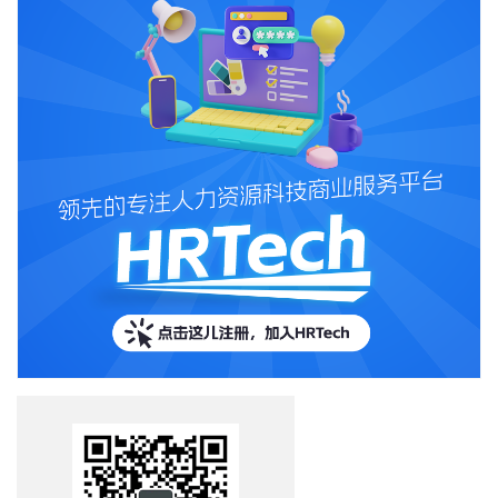
能，帮助每一个人而努力！ Andrew Ng(吴恩达) 思考：怎么看吴恩
达为什么要离开百度？ 3月22日消息，百度首席科学家吴恩达
（Andrew Ng）在英文自媒体平台Medium及微博、Twitter等个人社
交平台发布公开信，宣布自己将从百度离职，开启自己在人工智能
领域的新篇章。 这时候，陆奇刚加入百度两个月。原先向李彦宏汇
报的高管一并改为向陆奇汇报，其中包括向海龙、张亚勤、朱光、
王劲、吴恩达等人。 你怎么看吴恩达离开百度？