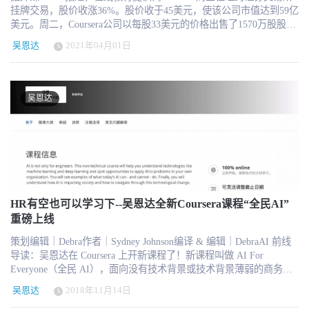
挂牌交易，股价收涨36%。股价收于45美元，使该公司市值达到59亿
美元。周二，Coursera公司以每股33美元的价格出售了1570万股股
份。这是其最初推介价格区间每股30-33美元目标区间的上限。通过
吴恩达
2021年04月01日
首次公开募股(IPO)筹集了5.19亿美元。根据PitchBook的数据，
Coursera上一次在私人市场的估值为36亿美元。 这家总部位于加州山
景城的公司由前斯坦福大学计算机科学教授Daphne Koller和吴恩达
（Andrew Ng）于2012年创立，为个人提供访问顶级大学的在线课程
吴恩达
和学位的机会，这项业务在整个Covid-19大流行期间蓬勃发展。
Coursera去年的收入猛增59%，达到2.93亿美元。不过，Coursera的净
亏损还是从2019年的4670万美元扩大到了6680万美元，该公司表
示，过去两年为学生新增了1.2万多个学位。2020年注册用户总数同
比增长65%。 “（当）我们在2012年与Andrew和Daphne一起开始的时
候，它有点像B2C--把一些课程放在上面，看看来自世界各地的人想
来......。从那时起，有7700万个人来到Coursera.org；其中在大流行
期间有3000万，”首席执行官Jeff Maggioncalda周三早上在股票开始交
HR有空也可以学习下--吴恩达全新Coursera课程“全民AI”
易之前在CNBC的 "Squawk Alley "上说。 2008年，吴恩达在美国斯
重磅上线
坦福大学任教期间，发起“Stanford Engineering Everywhere”（SEE）
策划编辑｜Debra作者｜Sydney Johnson编译 & 编辑｜DebraAI 前线
项目，这个项目把斯坦福的许多课程放到网上，供免费学习，其中
导读：吴恩达在 Coursera 上开新课程了！新课程叫做 AI For
就包含Andrew Ng的课程，如机器学习等。 随后，吴恩达和Daphne
Everyone（全民 AI），面向没有技术背景或技术背景薄弱的商务高
Koller2012共同创办了在线教育公司 Coursera，旨在同世界顶尖大学
管人群（不懂 AI 但感兴趣的普通人同样适用）。这门课程不会包含
合作，在线提供免费的网络公开课程。 Coursera在2019年、2020年营
吴恩达
2018年11月14日
任何复杂繁重的技术内容，吴恩达亲自操刀授课，专门针对没有 AI
收分别为1.84亿美元、2.94亿美元；运营亏损分别为4839万美元、