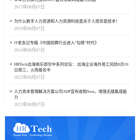
喝彩。 我很荣幸能够从两大人工智能强国，中国、美国的人工智能
2015年08月07日
界都学习过。美国擅长创造新的技术和理念，而中国擅于将人工智
能技术用于开发出好的产品。我很高兴自己能够有机会既为中国也
为什么数字人力资源和人力资源科技是关于人而非是技术！
为美国的人工智能发展崛起作出努力和贡献。 人工智能是新电能 正
2019年08月07日
如百年前电能改变了很多行业一样，人工智能也正在改变着医疗、
交通、娱乐、制造业等主要行业，丰富充实着无数人的生活。对于
人工智能将带领我们前往何方，我比以往都要兴奋和期待。 作为谷
IT老友记专稿《中国招聘行业进入“勾搭”时代》
歌大脑计划的创始人，以及百度人工智能的负责人，我在这两家顶
2014年08月07日
尖的技术公司向“人工智能公司”转型中都发挥了作用。但是人工智能
的潜力远远超越了对科技公司的影响。 我将继续致力于用人工智能
HRTech出海俱乐部空中系列论坛： 出海企业海外用工风险8月10
引领这场重大的社会变革。除了推动大公司使用人工智能，也还有
日周三，火热报名中
很多创业，以及更深入进行人工智能研究的机会。我希望我们每个
2022年08月07日
人都拥有自动驾驶汽车，每个人都拥有可以自如进行语音对话交互
的计算机，每个人都拥有可以诊断我们病痛的医疗机器人。 工业革
命将人类从重复性体力劳动中解放出来；现在我希望人工智能可以
人力资本管理解决方案公司ADP宣布收购Sora，增强无缝集成能
力
将人类从重复性脑力劳动，比如忙乱的交通驾驶中，解放出来。这
项工作不是任何一家公司可以独立完成的，这是全世界的人工智能
2023年08月07日
研究者和工程师的共同课题。我在Coursera上的机器学习MOOC课程
曾帮助很多人进入人工智能这个领域。除了致力于人工智能本身之
外，我也将探索新的方式来帮助全球人工智能的爱好者，让我们一
起用人工智能赋能整个社会，取得更多成果。 我们将利用人工智能
创造美好未来，对此我从未如此乐观。让我们一起为推动人工智