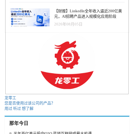
软件。我们通过许许多多人工智能产品项目支持我们的搜索、广
可以预先注册 AI for Everyone，等到 2019 年初就可以开课啦！ 再次
告、地图、外卖、语音搜索、安全、消费金融等等现有业务，提升
奉上课程注册链接： https://www.coursera.org/learn/ai-for-everyone/?
【财报】LinkedIn全年收入逼近200亿美
产品，拉动收入。 我们也运用人工智能开拓新业务。我的团队在过
action=enroll&authMode=signup 原文链接：
元，AI招聘产品进入规模化应用阶段
去的两年中，每年都孵化出一项新业务：一项是无人驾驶，另一项
https://www.edsurge.com/news/2018-11-13-coursera-co-founder-andrew-
是DuerOS语音交互计算平台。我们也正在孵化一些非常有前景的技
2026年08月05日
ng-wants-to-bring-ai-to-everyone-in-latest-course
术，比如人脸识别（当已注册用户走近应用人脸识别技术的闸门
时，闸门会自动开启），美乐医（医疗领域的人工智能对话交互机
器人）等等。作为百度人工智能战略的首席架构师，我很自豪能够
引领公司在人工智能方面飞速发展和崛起。 百度是目前为数不多的
在人工智能各个重要领域都拥有世界级专业水准的公司，这些领域
包括语音、自然语言处理、计算机视觉、机器学习、知识图谱等诸
多方面。能够带领百度人工智能团队，能够跟百度卓越的管理者、
非凡的工程师、科学家、产品经理等等百度优秀的团队共事，我深
感荣幸。李彦宏是第一位高瞻远瞩，清晰看到深度学习技术巨大价
值的大公司CEO，也是全球人工智能领域最优秀的CEO之一。首席
运营官陆奇是位资深的企业管理者，同时在人工智能领域拥有丰富
的经验，在他的领导下，百度的人工智能将继续开花结果。AI技术
龙零工
平台体系新任总负责人王海峰是一位出色的研究学者和技术领袖。
您是否使用过该公司的产品？
在他的有力领导下，百度的AI团队定会有更好的未来发展。我们的
用过
听过
想了解
新任百度研究院院长林元庆，是位出色的技术和业务带头人，将会
提升百度人工智能技术，创造更多业务成果。在他们的有力领导
那年今日
下，在Adam Coates、景鲲、李平、徐伟、朱凯华等人工智能顶尖人
才的努力下，百度的人工智能将继续开拓前行，我也会为此而欢欣
半年百亿美元投向O2O 蓝领互联网成最大机遇