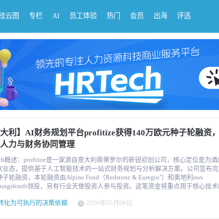
科技云图
专栏
AI
员工体验
热门
会员
出海
评选
大利】AI财务规划平台profitize获得140万欧元种子轮融资
人力与财务协同管理
ech概述：profitize是一家源自意大利南蒂罗尔的新锐初创公司，核心定位是为
饮业态，提供基于人工智能技术的一站式财务规划与分析解决方案。公司宣布完成
子轮融资，本轮融资由Alpine Fund（Redstone & Euregio⁺）和奥地利aws
ndungsfonds领投，另有行业天使投资人参与投资。这笔资金将重点用于核心技
进一步完善AI算法模型，同时加速欧洲市场的布局步伐，逐步拓展意大利、奥地
转化为可执行的决策依据
2026年05月08日
洲国家市场，夯实其在酒店业HR与财务协同管理领域的先发优势。 profitize是一家来自
罗尔的初创公司，致力于为酒店业提供基于人工智能的财务规划与分析平台。公