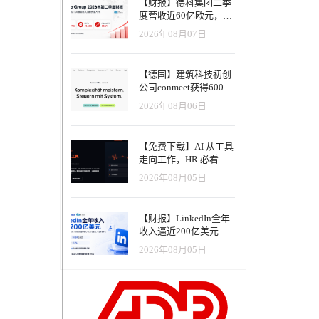
【财报】德科集团二季
度营收近60亿欧元，其
投资人参与投
中AI代理已覆盖50%收
2026年08月07日
入，招聘服务进入运营
正着手解决
重构阶段
人兼董事总
【德国】建筑科技初创
法尔肯施泰纳
公司conmeet获得600万
 该平
欧元种子轮融资，用于
源供应商
2026年08月06日
打造面向贸易和建筑行
它帮助酒
业的AI操作系统
【免费下载】AI 从工具
状态，例
走向工作，HR 必看五
耗数据则
大变革｜2026 年 8 月
2026年08月05日
获得。
HRTech 行业观察报告
分析以及
【财报】LinkedIn全年
集团都在
收入逼近200亿美元，
称
AI招聘产品进入规模化
务质量未受
2026年08月05日
应用阶段
精准排
推进国际