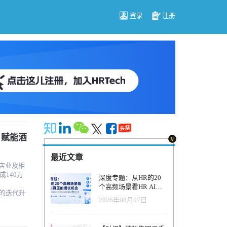
登录
注册
，赋能酒
最近文章
酒店业及相
140万
深度专题：从HR的20
个高频场景看HR AI真
术的迭代升
正的增长机会
2026年08月07日
利以外的
司已完成