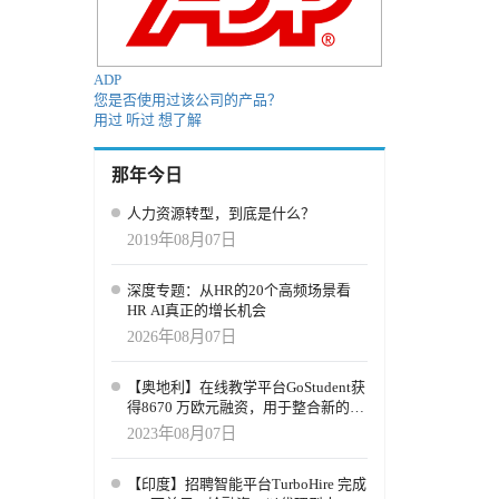
比功能，
功能，进
，逐步进
和客户成
ADP
财务协同
您是否使用过该公司的产品？
用过
听过
想了解
那年今日
人力资源转型，到底是什么？
2019年08月07日
深度专题：从HR的20个高频场景看
HR AI真正的增长机会
2026年08月07日
【奥地利】在线教学平台GoStudent获
得8670 万欧元融资，用于整合新的AI
虚拟现实学习体验
2023年08月07日
【印度】招聘智能平台TurboHire 完成