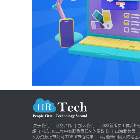
关于我们
|
商务合作
|
加入我们
|
2022新版员工体验旅
部
|
推动HR工作中实践负责任AI的倡议书
|
出海北美第一
人力资源上市公司 TOP10市值榜单
|
4月最新中国大陆地区人