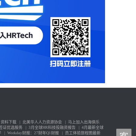
资料下载
|
北美华人人力资源协会
|
马上加入出海俱乐
签证优选服务
|
3月全球HR科技投融资报告
|
4月最新全球
评
|
Workday财报：27财年Q1财报
|
员工体验旅程图最新