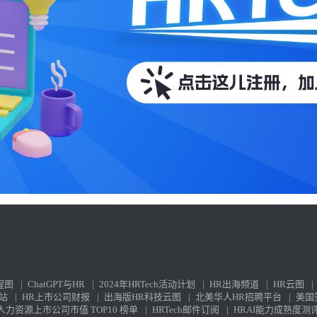
程图
|
ChatGPT与HR
|
2024年HRTech活动计划
|
HR出海频道
|
HR云图
|
站
|
HR上市公司财报
|
出海版HR科技云图
|
北美华人HR招聘平台
|
美国
力资源上市公司市值 TOP10 榜单
|
HRTech邮件订阅
|
HRAI能力成熟度测