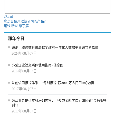
“机会”还是“幻觉”？ 在市场层面，OpenAI 的雄心显而易见。通过招
聘平台，它直接挑战 LinkedIn 的行业垄断；通过技能认证，它试图
将“AI 流利度”打造成人才市场的“新英语”。而通过公益与研究，它
eRoad
也在争取舆论与政策的支持。 但问题是，AI 能否真的创造“新的工
您是否使用过该公司的产品？
作”，还是仅仅提高了部分人的效率？OpenAI 的回应是：即便部分
用过
听过
想了解
传统岗位消失，新岗位和新技能的需求也会被创造出来。其策略是
——不回避问题，而是把答案写进产品与计划之中。 随着 Jobs
那年今日
Platform 的落地倒计时，OpenAI 正在完成从“AI 工具公司”到“社会
基础设施提供者”的转变。正如 Simo 在博客中写道：“AI 是一种前
领跑！联通数科位居数字政府一体化大数据平台领导者象限
所未有的机会，它应该属于每一个人。” 这场由技术、资本、政府和
2024年08月07日
社会多方力量共同推动的实验，将在未来几年决定一个关键命题：
AI 究竟是就业的威胁，还是新的机会引擎。
小型企业社交媒体使用指南–信息图
2014年08月07日
首创信用报销体系，“每刻报销”获3000万人民币A轮融资
2017年08月07日
为从业者提供实务培训内容，「领带金融学院」如何做“金融版得
到”？
2017年08月07日