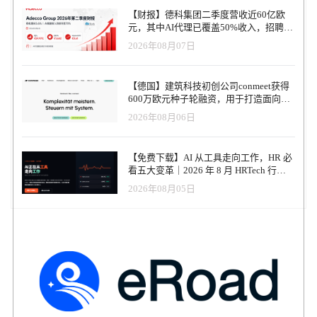
计划已经吸引了 Walmart、John Deere、BCG、Accenture、Indeed，
【财报】德科集团二季度营收近60亿欧
以及德拉瓦州政府、德州商会等合作伙伴加入。 这一系列举措与白
元，其中AI代理已覆盖50%收入，招聘服
宫推动的 AI 普及教育战略紧密结合。OpenAI CEO Sam Altman 在与
务进入运营重构阶段
2026年08月07日
记者交流时明确表示，Simo 不仅将负责招聘平台，还将 oversee 其
他新应用，包括浏览器、社交媒体等，意味着 OpenAI 正试图从
ChatGPT 的单一产品公司，迈向一个多元化应用生态。 矛盾与承诺
【德国】建筑科技初创公司conmeet获得
AI 带来的劳动力冲击并非危言耸听。Anthropic CEO Dario Amodei
600万欧元种子轮融资，用于打造面向贸
就曾警告：到 2030 年，AI 可能消灭多达 50% 的入门级白领岗位。
易和建筑行业的AI操作系统
2026年08月06日
Simo 在博客中承认：“我们无法阻止这种颠覆，但我们能做的，是帮
助更多人具备 AI 技能，并让他们与需要这些技能的企业相连接。”
OpenAI 试图用数据证明 AI 并非只有替代。其首席经济学家团队最
【免费下载】AI 从工具走向工作，HR 必
新发布的研究指出：在教师群体中，ChatGPT 平均每周可帮助节省 6
看五大变革｜2026 年 8 月 HRTech 行业
小时工作时间；在宾夕法尼亚州的公务人员中，ChatGPT 平均每日
观察报告
节省 95 分钟。这些数字不仅代表生产力的提升，也为 OpenAI 的社
2026年08月05日
会叙事提供了有力支撑。 从非营利到产业合作 OpenAI 的“机会战
略”不仅停留在概念层面。公司先后举办了多场落地活动： Nonprofit
Jam —— 与沃尔顿基金会、Emerson Collective 等组织合作，帮助非
营利机构实操 AI 工具，提高公益效率。 AI for Economic
Opportunity Demo Day —— 联合 GitLab Foundation 展示 AI 在教
育、公共服务、社会公平等领域的潜力。 华盛顿 DC 研究工作坊
—— 邀请经济学者与政策制定者，共同建立指标体系，评估 AI 对
就业与生产力的长期影响。 这些实践动作强化了 OpenAI 的外部形
象：它不仅是一家技术公司，更是一家主动承担社会责任的机构。