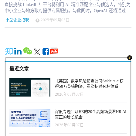
直接挑战 LinkedIn！平台将利用 AI 精准匹配企业与候选人，特别为
中小企业与地方政府提供专属服务。与此同时，OpenAI 还将通过
OpenAI Academy 推出 AI 流利度认证，计划到 2030 年与沃尔玛合
小型企业招聘
2025年09月05日
作，为 1000 万美国人颁发认证。 美西时间2025年9月4日，OpenAI
再次将自己推向了公共议程的中心。这一次，它不仅在人工智能模
型的迭代上吸引眼球，而是瞄准了全球劳动力市场的核心——招聘
与技能认证。 OpenAI 在官网和对外沟通中宣布，将于 2026 年中正
式推出 OpenAI Jobs Platform，一个由人工智能驱动的招聘与人才匹
配平台。这一产品直接把 OpenAI 推向了与 LinkedIn 的正面竞争：
后者是全球最具影响力的职业社交与招聘平台，由微软全资拥有，
而微软恰恰也是 OpenAI 的最大资金支持者。 “AI招聘”的新赌注
最近文章
OpenAI 应用业务 CEO Fidji Simo 在博客中直言：“我们将用 AI 来帮
助找到企业真正需要、人才真正能够提供的契合点。” Jobs Platform
【英国】数字风险筛查公司Safehire.ai获
不仅服务大型企业，还将开设专门轨道，支持中小企业与地方政府
得50万英镑融资，重塑招聘风控体系
寻找合适的 AI 人才。这一定位显然是对 LinkedIn 的差异化突破，
2026年08月07日
后者的产品核心始终围绕大企业和职业人士。 有趣的是，LinkedIn
联合创始人 Reid Hoffman 曾是 OpenAI 的早期投资人，而如今
OpenAI 却推出了一个可能动摇 LinkedIn 根基的产品。这一“师出同
深度专题：从HR的20个高频场景看HR AI
门”的博弈，为科技行业再添戏剧性。 技能认证与全民普及 Jobs
真正的增长机会
Platform 并不是 OpenAI 的唯一动作。与此同时，OpenAI 宣布将在
2026年08月07日
OpenAI Academy 基础上推出 AI 流利度（AI Fluency）认证，预计
2025 年底试点，并计划在 2030 年前完成 1,000 万美国人的认证。该