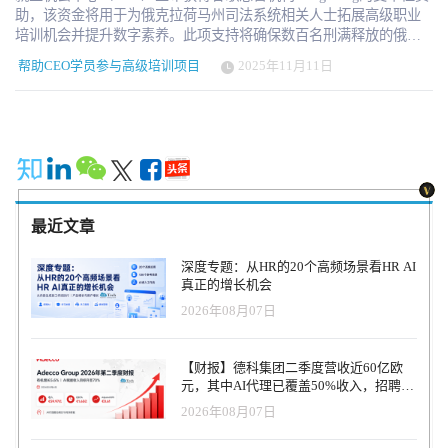
助，该资金将用于为俄克拉荷马州司法系统相关人士拓展高级职业
培训机会并提升数字素养。此项支持将确保数百名刑满释放的俄克
拉荷马州居民在不断变化的就业市场中不被时代淘汰。 该计划旨在
帮助CEO学员参与高级培训项目
2025年11月11日
实现三大目标，惠及数千名俄克拉荷马州居民：通过承担学费并提
供课程期间的补充收入，帮助CEO学员参与高级培训项目；为学员
及员工提供人工智能课程，建立基础技术知识体系并培养负责任的
人工智能使用能力；举办职业招聘会，为数百名回归社会的俄克拉
荷马州居民提供职业晋升通道。 就业机会中心首席执行官萨姆·谢弗
表示：“当人们走进CEO办公室时，他们渴望学习新技术，但需要专
业支持才能充分利用这些技术。” 作为专注于就业再入道的机构，我
们有责任引领人工智能公平应用的浪潮，释放其服务司法影响群体
最近文章
的潜力。CEO衷心感谢谷歌公益基金会的慷慨支持与承诺，助力刑
满释放人员突破就业壁垒，重塑人生轨迹。" 谷歌Google.org捐赠经
深度专题：从HR的20个高频场景看HR AI
理罗伯特·巴伦-普莱斯强调：“我们必须确保技术创造的机遇惠及所
真正的增长机会
有俄克拉荷马州居民。我们自豪地支持就业机会中心开展的重要工
2026年08月07日
作，助力消除司法系统影响者面临的障碍，通过赋予他们重建生活
所需的人工智能技能和职业支持，为本州开拓发展机遇。” 俄克拉荷
马州关押着逾23,000名囚犯，其监禁率位居全美前列：每10万人中有
【财报】德科集团二季度营收近60亿欧
563人服刑（全美平均值为每10万人355人）。每年都有数百名受司
元，其中AI代理已覆盖50%收入，招聘服
法影响的俄克拉荷马人走进CEO办公室，寻求公平机会与更美好的
务进入运营重构阶段
2026年08月07日
未来。他们往往面临巨大的回归社会障碍，包括职业培训机会有
限、雇主偏见以及阻碍经济稳定的系统性障碍。全美范围内，近60%