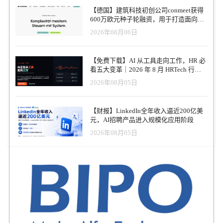
的人在释放后一年仍处于失业状态。 焊接、机械加工或商用驾驶等
【德国】建筑科技初创公司conmeet获得
高需求领域的先进职业培训，是开启持久可持续职业生涯的成功跳
600万欧元种子轮融资，用于打造面向贸
板，对回归社会的群体尤为重要。参与者完成进阶培训后，收入增
易和建筑行业的AI操作系统
2026年08月06日
长可达25%-30%。但这类课程费用从3000美元到3万美元不等，且需
要投入大量时间，这对许多靠薪水度日的人来说难以负担。在
Google.org的资助下，CEO不仅能为学员承担培训费用，还将提供房
【免费下载】AI 从工具走向工作，HR 必
租、食品杂货及交通补贴。 CEO致力于提升学员的就业竞争力。
看五大变革｜2026 年 8 月 HRTech 行业
2022年6月，该机构与“Google成长计划”合作，在全国31个培训点将
观察报告
2026年08月05日
数字技能培训融入就业准备课程。如今，在谷歌的再度支持下，
CEO正积极推动人工智能技术在员工及学员中的应用。通过与谷歌
公益基金的合作，返乡的俄克拉荷马州居民将学习如何运用人工智
【财报】LinkedIn全年收入逼近200亿美
能助力职业发展。 该计划还致力于提升员工能力与工作效率，通过
元，AI招聘产品进入规模化应用阶段
培训一线工作者使用谷歌Gemini等人工智能工具，确保数字化转型
能增强而非阻碍直接支持服务。通过将人工智能培训融入CEO基于
2026年08月05日
实证的就业模式，该组织正在为包容性劳动力发展树立新标准。 凭
借与俄克拉荷马州立大学及俄克拉荷马城雷霆队的核心合作伙伴关
系，CEO将举办全州性招聘会和推广活动，以提升项目知名度、消
除社会偏见，并彰显公平机会雇佣的重要性。 此项资金是谷歌助力
俄克拉荷马州企业与社区迎接新一轮人工智能创新浪潮的承诺组成
部分。在本月举办的“人工智能商业峰会”上，谷歌宣布将为CEO等机
构提供重大资金支持，以构建技术机遇与劳动力准备的良性循环。
就业机会中心（CEO）专注为刚结束监禁的人群提供即时、高效且
全面的就业服务。该机构目前覆盖12个州30余座城市，致力于保障