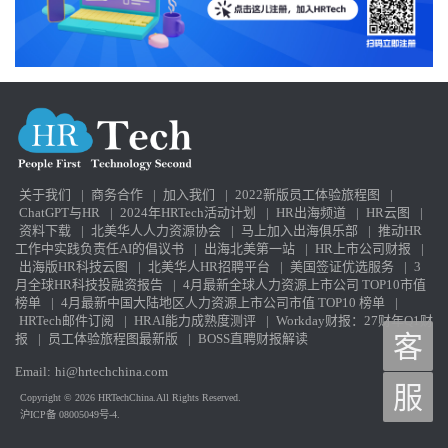
关于我们
|
商务合作
|
加入我们
|
2022新版员工体验旅程图
|
ChatGPT与HR
|
2024年HRTech活动计划
|
HR出海频道
|
HR云图
|
资料下载
|
北美华人人力资源协会
|
马上加入出海俱乐部
|
推动HR
工作中实践负责任AI的倡议书
|
出海北美第一站
|
HR上市公司财报
|
出海版HR科技云图
|
北美华人HR招聘平台
|
美国签证优选服务
|
3
月全球HR科技投融资报告
|
4月最新全球人力资源上市公司 TOP10市值
榜单
|
4月最新中国大陆地区人力资源上市公司市值 TOP10 榜单
|
HRTech邮件订阅
|
HRAI能力成熟度测评
|
Workday财报：27财年Q1财
报
|
员工体验旅程图最新版
|
BOSS直聘财报解读
客
Email:
hi@hrtechchina.com
服
Copyright © 2026 HRTechChina.All Rights Reserved.
沪ICP备 08005049号-4.