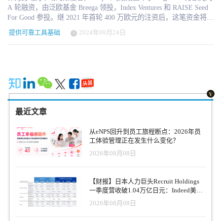
A 轮融资，由泛欧基金 Breega 领投，Index Ventures 和 RAISE Seed
For Good 参投。继 2021 年首轮 400 万欧元的注资后，这笔资金将用
于加快 Jump 在法国和欧洲的发展，尤其是推广其旨在为追求自由的
提供可靠工具基础
2024年09月24日
年轻一代重新定义工作的创新模式。 法国有 400 多万自由职业者，
年轻一代的梦想不仅仅是传统的职业，工作世界正在经历一场深刻
的变革。重要数据显示，每两个 Z 世代的年轻人中就有一个不想要
传统的长期合同。 这反映了新的需求：灵活和流动性，同时保持工
作的安全性。由尼古拉斯-法永（Nicolas Fayon）、蒂博-库隆
（Thibault Coulon）和马克西姆-布歇（Maxime Bouchet）构思和开发
的解决方案 “跳一跳”（Jump），旨在将他们的职业生涯转变为真正
实现自我价值的途径。这是数百万创业者的一个战略转折点：一个
最近文章
传统工作准则受到挑战的世界。 公司的使命是重新定义工作世界。
Jump 公司拥有 2000 多家客户，为他们提供最好的社会保障（公司
从eNPS回升到员工旅程断点：2026年员
医疗保险、员工储蓄等），为他们提供可靠的工具基础和受薪工作
工体验管理正在发生什么变化？
的所有好处。如今，Jump 已成为自由职业者不可或缺的合作伙伴。
2026年08月08日
“今天，Jump 将年轻一代对自由的深切渴望与对安全和个人成就感的
基本需求结合起来。自 2021 年推出以来，我们迅速赢得了自由职业
者的青睐，成为法国的领军企业。这笔资金不仅能让我们加速发
【财报】日本人力巨头Recruit Holdings
展，还能继续开发我们的产品，以满足法国和欧洲未来创造者的需
一季度营收破1.04万亿日元：Indeed美国
求，"Jump 联合创始人兼首席执行官尼古拉斯-法永（Nicolas
收入逆势增长30%，AI招聘推动利润率升
2026年08月08日
Fayon）评论道。 这笔巨额融资将使这家年轻的法国初创企业加速发
至47.4%
展，并在法国和欧洲（包括英国）推广其创新模式。在当前形势