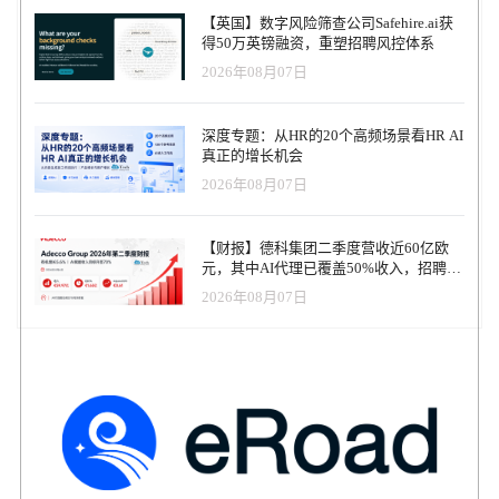
下，由泛欧基金Breega牵头、Index Ventures和RAISE Seed For Good
【英国】数字风险筛查公司Safehire.ai获
参与的法国和国际知名基金支持的这一特殊的A轮融资，将使Jump的
得50万英镑融资，重塑招聘风控体系
团队能够在Y世代和Z世代（他们是改变工作习惯的核心）中提高品
2026年08月07日
牌知名度，并为他们提供更全面的支持，帮助他们实现职业和个人
目标。 “我希望成为一名自由职业者，而不必担心行政方面的问题，
Jump 为我提供了理想的解决方案，客户服务团队为我提供了优质的
深度专题：从HR的20个高频场景看HR AI
支持，而且价格不再便宜，而是标准化的。事实上，Jump 重新定义
真正的增长机会
了获得自由职业者独立性的标准，"Jumper 首席技术官 Lilian Saget-
2026年08月07日
Lethias 补充道。 “Jump是对社会变化和我们与工作关系的期望的回
应。独立不再意味着行政负担和社会保护的减少。凭借强大的产
品、法律创新和人力三位一体的优势，尼古拉斯和他的团队正在重
【财报】德科集团二季度营收近60亿欧
新洗牌行业，并创建一个新的自由职业者类别。选择自由职业是他
元，其中AI代理已覆盖50%收入，招聘服
们的选择，而非迫不得已，Jump 将与他们并肩作战，以简单、安心
务进入运营重构阶段
的方式迎接职业生涯的新篇章。Breega合伙人Benjamin Deplus表
2026年08月07日
示："Jump的愿景和价值观与Breega不谋而合，我们很荣幸能在下一
阶段为Jump提供支持。 为了在 Y 世代和 Z 世代中推广其颠覆性解
决方案，公司的目标是到 2025 年将员工人数翻一番。最近筹集的
1100 万欧元资金也将支持其强劲增长。