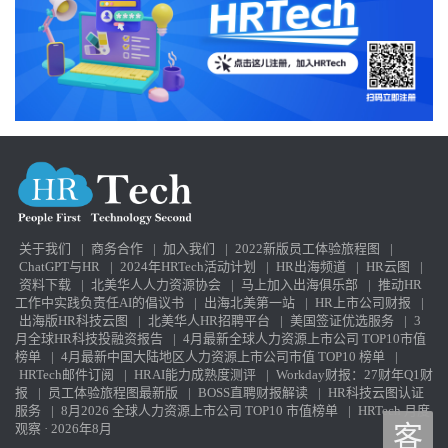
关于我们
|
商务合作
|
加入我们
|
2022新版员工体验旅程图
|
ChatGPT与HR
|
2024年HRTech活动计划
|
HR出海频道
|
HR云图
|
资料下载
|
北美华人人力资源协会
|
马上加入出海俱乐部
|
推动HR
工作中实践负责任AI的倡议书
|
出海北美第一站
|
HR上市公司财报
|
出海版HR科技云图
|
北美华人HR招聘平台
|
美国签证优选服务
|
3
月全球HR科技投融资报告
|
4月最新全球人力资源上市公司 TOP10市值
榜单
|
4月最新中国大陆地区人力资源上市公司市值 TOP10 榜单
|
HRTech邮件订阅
|
HRAI能力成熟度测评
|
Workday财报：27财年Q1财
报
|
员工体验旅程图最新版
|
BOSS直聘财报解读
|
HR科技云图认证
服务
|
8月2026 全球人力资源上市公司 TOP10 市值榜单
|
HRTech 月度
观察 · 2026年8月
客