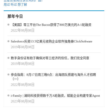
您是否使用过该公司的产品？
用过
听过
想了解
那年今日
【美国】零工平台The Bacon获得了800万美元的A-1轮融资
2022年08月08日
Salesforce斥资13.5亿美元收购企业软件独角兽ClickSoftware
2019年08月08日
数字身份证有助于确保对零工经济的信任，我们完全同意
2019年08月08日
参会指南：8月17日周三晚8点：出海团队搭建与海外人才招聘
（一）
2022年08月08日
i-Family | 澜码科技获得数千万A轮融资，赋能企业构建专家Agent
2023年08月08日