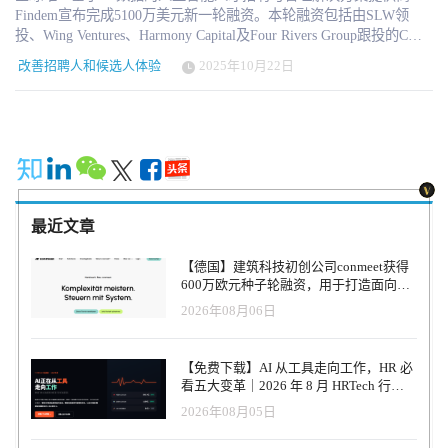
Findem宣布完成5100万美元新一轮融资。本轮融资包括由SLW领
投、Wing Ventures、Harmony Capital及Four Rivers Group跟投的C轮
融资，以及摩根大通提供的增长融资，使Findem累计融资总额达到
改善招聘人和候选人体验
2025年10月22日
1.05亿美元。 此次融资正值公司发展势头强劲之际：年增长率达3
倍，《Inc.》5000强榜单排名跻身前10%，并获《财富》与《快公
司》评为美国最具创新力企业之一。 从自动化到战略影响力 人工智
能正在重塑人力资源领域，其突破点在于领域特定人工智能——这
种技术能将招聘从任务自动化提升至可衡量的商业价值层面。大多
数招聘技术依赖碎片化的公开数据和简历，仅能实现表面匹配，无
法洞悉优秀招聘决策背后的深层逻辑。Findem通过释放顶尖招聘专
家的经验智慧，将其工作习惯转化为可供人工智能处理的数据驱动
最近文章
工作流，填补了这一空白。 Findem的数据标注引擎能识别“成功信
号”——这些经验验证的模式不仅揭示谁能胜任工作，更能预判谁最
【德国】建筑科技初创公司conmeet获得
可能在特定岗位、团队和文化中脱颖而出。正是通过这种机制，系
600万欧元种子轮融资，用于打造面向贸
统能识别出具备军事后勤背景的人选已为高级供应链职位做好准
易和建筑行业的AI操作系统
2026年08月06日
备，或发现曾在多家初创企业担任要职的工程师蕴藏领导潜质。基
于成功信号训练的Findem人工智能，不仅优化提升了工作流程，改
善了招聘人员与候选人的体验，更实现了首席人力资源官最看重的
【免费下载】AI 从工具走向工作，HR 必
成本节约与战略价值。 SLW管理合伙人肖恩·K·奥尼尔表
看五大变革｜2026 年 8 月 HRTech 行业
示："Findem正在开创人才技术的新领域，助力顶尖招聘人员运用AI
观察报告
2026年08月05日
实现更高效的工作流程，更快锁定优质候选人。招聘专业性具有天
然的特殊性，识别未来领袖或潜力人才的智慧无法从公开数据集中