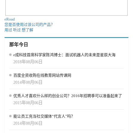
影响力，证明其技能与领导力如何直接推动可量化的商业成果。”
“通过与Findem合作，我们将劳动力公平专业知识转化为结构化属
性，以全新方式发掘多元化人才。双方携手确保雇主掌握必要数
eRoad
据，识别并连接那些技能与价值可能被忽视的人才，”AnitaB.org总
您是否使用过该公司的产品？
裁兼首席执行官布伦达·达登·威尔克森表示。 展望未来 “我们衷心感
用过
听过
想了解
谢客户、合作伙伴、投资者及团队的信任，”科拉姆表示，“通过协同
努力，我们将静态人才数据转化为动态战略引擎，不仅能精准匹配
那年今日
岗位需求，更能预测并塑造未来工作形态。” 关于Findem Findem人
才数据云平台融合专家标注的3D数据与人工智能技术，助力企业制
e成科技首席科学家陈鸿博士：面试机器人的未来是星辰大海
定更智能的人才战略，并优化与顶尖候选人的对接流程。通过整合
2018年08月06日
多渠道招聘、客户关系管理与数据洞察，Findem消除效率瓶颈，使
人才团队能专注于驱动业务增长的核心候选人与决策。该平台助力
百度全资收购在线教育网站传课网
RingCentral、Nutanix等客户大规模解决企业挑战，持续构建多元化
2014年08月06日
顶尖人才管道，提升投资回报率并实现卓越招聘。 关于 SLW SLW
创立于 2012 年，前身为 Silver Lake Waterman，隶属于全球科技投
资领军者 Silver Lake 的后期增长战略部门。2024年，SLW成为独立
优秀人才喜欢什么样的创业公司？2016年招聘季可以准备起来了
机构，同时保持与银湖集团的协作关系。SLW通过在企业生命周期
2015年08月06日
中持续进行股权及灵活的非稀释性结构投资，满足科技领军企业的
动态资本需求。其注重长期关系的战略模式，使其成为卓越创始人
能让员工充当社交媒体“代言人”吗？
及管理团队的持久合作伙伴，在成长的每个阶段提供灵活资本与战
2014年08月06日
略支持。