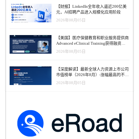
获取。我们投资Findem是因为其平台通过自动化与独特洞察力为人
【财报】LinkedIn全年收入逼近200亿美
才团队创造更优成果，使其具备引领下一波人才创新浪潮的优势。"
元，AI招聘产品进入规模化应用阶段
“人力资源决策始终受限于数据质量。Findem的数据引擎凭借其独特
2026年08月05日
标注的多维度人才数据，解码了企业前所未见的重要人才信息，”全
球行业分析师、乔希·伯辛公司首席执行官乔希·伯辛表示。“从加速
招聘到提升留任率与劳动力敏捷性，Findem正助力企业构建新一代
【美国】医疗保健教育和职业服务提供商
人才战略。” 全球最大专家标注人才数据集 Findem于2020年推出的
Advanced eClinical Training获得融资，
数据标注引擎，依托数百万项专有属性，将成功信号从优秀招聘官
以加速医疗卫生人才队伍建设
2026年08月05日
与雇主脑海中的隐性认知转化为可量化数据。该数据体系已扩展至
逾8亿份3D人才档案，为人工智能提供超越简历或领英资料的深度情
境化人才潜能视角。 “我们将人才数据从平面化商品转化为丰富战略
【深度解读】最新全球人力资源上市公司
资产，成为唯一实现人工智能就绪的企业，”Findem首席执行官哈里·
市值榜单（2026年8月）-涨幅最高的不是
科拉姆表示，“当人工智能真正理解人才时，这仅仅是可能性的开
AI软件，而是传统人力服务商
端。” Findem将利用新融资扩大专家标注数据集规模，加速领域专属
2026年08月05日
AI开发进程，通过数据标注引擎与企业合作重塑人力资源职能。该
投资还将推动创建以成果为导向的智能工作流，覆盖校准、面试及
所有中间环节。此外，资金将助力市场拓展计划，支持Findem持续
的全球化增长。 深耕领域的合作伙伴正与Findem携手，共同打造最
先进的人才人工智能技术，革新人力资源决策模式。 “我们与Findem
的合作解决了招聘中最棘手的难题之一：让退伍军人人才脱颖而
出，”RecruitMilitary首席执行官、美国陆军退伍军人蒂姆·贝斯特表
示，“雇主常难以将军事经验转化为商业价值。通过将我们数十年的
退伍军人招聘经验融入Findem的评估体系，我们突显了退伍军人的