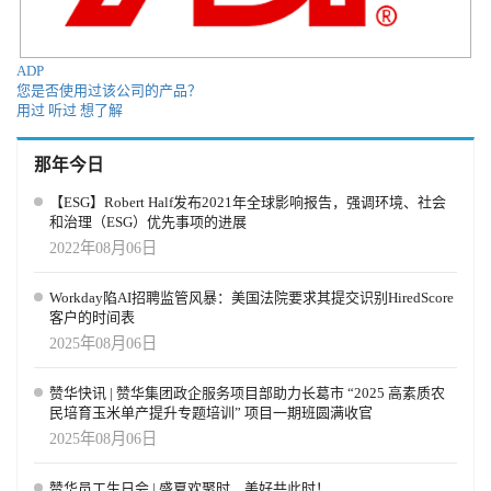
“机会”还是“幻觉”？ 在市场层面，OpenAI 的雄心显而易见。通过招
聘平台，它直接挑战 LinkedIn 的行业垄断；通过技能认证，它试图
将“AI 流利度”打造成人才市场的“新英语”。而通过公益与研究，它
ADP
也在争取舆论与政策的支持。 但问题是，AI 能否真的创造“新的工
您是否使用过该公司的产品？
作”，还是仅仅提高了部分人的效率？OpenAI 的回应是：即便部分
用过
听过
想了解
传统岗位消失，新岗位和新技能的需求也会被创造出来。其策略是
——不回避问题，而是把答案写进产品与计划之中。 随着 Jobs
那年今日
Platform 的落地倒计时，OpenAI 正在完成从“AI 工具公司”到“社会
基础设施提供者”的转变。正如 Simo 在博客中写道：“AI 是一种前
【ESG】Robert Half发布2021年全球影响报告，强调环境、社会
所未有的机会，它应该属于每一个人。” 这场由技术、资本、政府和
和治理（ESG）优先事项的进展
社会多方力量共同推动的实验，将在未来几年决定一个关键命题：
2022年08月06日
AI 究竟是就业的威胁，还是新的机会引擎。
Workday陷AI招聘监管风暴：美国法院要求其提交识别HiredScore
客户的时间表
2025年08月06日
赞华快讯 | 赞华集团政企服务项目部助力长葛市 “2025 高素质农
民培育玉米单产提升专题培训” 项目一期班圆满收官
2025年08月06日
赞华员工生日会 | 盛夏欢聚时，美好共此时！