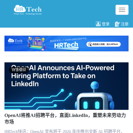
切
换
导
登录
注册
航
白宫倡议
OpenAI将推AI招聘平台，直面LinkedIn，重塑未来劳动力
市场
HRTech快讯：OpenAI 宣布将于 2026 年中推出全新 AI 招聘平台，