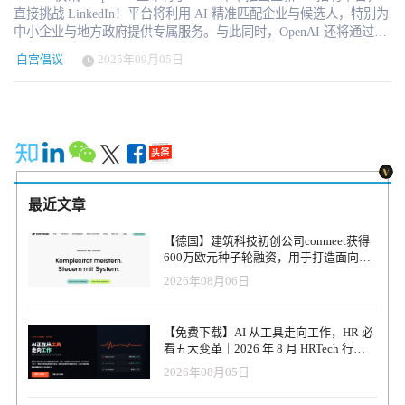
直接挑战 LinkedIn！平台将利用 AI 精准匹配企业与候选人，特别为
中小企业与地方政府提供专属服务。与此同时，OpenAI 还将通过
OpenAI Academy 推出 AI 流利度认证，计划到 2030 年与沃尔玛合
白宫倡议
2025年09月05日
作，为 1000 万美国人颁发认证。 美西时间2025年9月4日，OpenAI
再次将自己推向了公共议程的中心。这一次，它不仅在人工智能模
型的迭代上吸引眼球，而是瞄准了全球劳动力市场的核心——招聘
与技能认证。 OpenAI 在官网和对外沟通中宣布，将于 2026 年中正
式推出 OpenAI Jobs Platform，一个由人工智能驱动的招聘与人才匹
配平台。这一产品直接把 OpenAI 推向了与 LinkedIn 的正面竞争：
后者是全球最具影响力的职业社交与招聘平台，由微软全资拥有，
而微软恰恰也是 OpenAI 的最大资金支持者。 “AI招聘”的新赌注
最近文章
OpenAI 应用业务 CEO Fidji Simo 在博客中直言：“我们将用 AI 来帮
助找到企业真正需要、人才真正能够提供的契合点。” Jobs Platform
【德国】建筑科技初创公司conmeet获得
不仅服务大型企业，还将开设专门轨道，支持中小企业与地方政府
600万欧元种子轮融资，用于打造面向贸
寻找合适的 AI 人才。这一定位显然是对 LinkedIn 的差异化突破，
易和建筑行业的AI操作系统
2026年08月06日
后者的产品核心始终围绕大企业和职业人士。 有趣的是，LinkedIn
联合创始人 Reid Hoffman 曾是 OpenAI 的早期投资人，而如今
OpenAI 却推出了一个可能动摇 LinkedIn 根基的产品。这一“师出同
【免费下载】AI 从工具走向工作，HR 必
门”的博弈，为科技行业再添戏剧性。 技能认证与全民普及 Jobs
看五大变革｜2026 年 8 月 HRTech 行业
Platform 并不是 OpenAI 的唯一动作。与此同时，OpenAI 宣布将在
观察报告
2026年08月05日
OpenAI Academy 基础上推出 AI 流利度（AI Fluency）认证，预计
2025 年底试点，并计划在 2030 年前完成 1,000 万美国人的认证。该