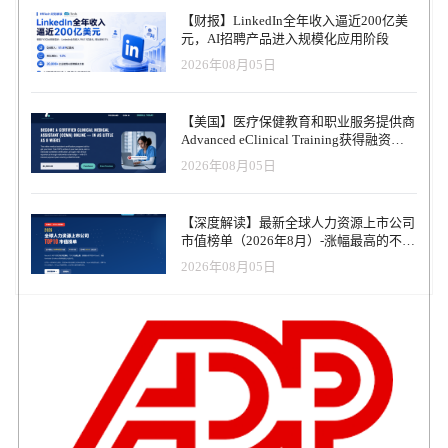
计划已经吸引了 Walmart、John Deere、BCG、Accenture、Indeed，
【财报】LinkedIn全年收入逼近200亿美
以及德拉瓦州政府、德州商会等合作伙伴加入。 这一系列举措与白
元，AI招聘产品进入规模化应用阶段
宫推动的 AI 普及教育战略紧密结合。OpenAI CEO Sam Altman 在与
2026年08月05日
记者交流时明确表示，Simo 不仅将负责招聘平台，还将 oversee 其
他新应用，包括浏览器、社交媒体等，意味着 OpenAI 正试图从
ChatGPT 的单一产品公司，迈向一个多元化应用生态。 矛盾与承诺
【美国】医疗保健教育和职业服务提供商
AI 带来的劳动力冲击并非危言耸听。Anthropic CEO Dario Amodei
Advanced eClinical Training获得融资，
就曾警告：到 2030 年，AI 可能消灭多达 50% 的入门级白领岗位。
以加速医疗卫生人才队伍建设
2026年08月05日
Simo 在博客中承认：“我们无法阻止这种颠覆，但我们能做的，是帮
助更多人具备 AI 技能，并让他们与需要这些技能的企业相连接。”
OpenAI 试图用数据证明 AI 并非只有替代。其首席经济学家团队最
【深度解读】最新全球人力资源上市公司
新发布的研究指出：在教师群体中，ChatGPT 平均每周可帮助节省 6
市值榜单（2026年8月）-涨幅最高的不是
小时工作时间；在宾夕法尼亚州的公务人员中，ChatGPT 平均每日
AI软件，而是传统人力服务商
节省 95 分钟。这些数字不仅代表生产力的提升，也为 OpenAI 的社
2026年08月05日
会叙事提供了有力支撑。 从非营利到产业合作 OpenAI 的“机会战
略”不仅停留在概念层面。公司先后举办了多场落地活动： Nonprofit
Jam —— 与沃尔顿基金会、Emerson Collective 等组织合作，帮助非
营利机构实操 AI 工具，提高公益效率。 AI for Economic
Opportunity Demo Day —— 联合 GitLab Foundation 展示 AI 在教
育、公共服务、社会公平等领域的潜力。 华盛顿 DC 研究工作坊
—— 邀请经济学者与政策制定者，共同建立指标体系，评估 AI 对
就业与生产力的长期影响。 这些实践动作强化了 OpenAI 的外部形
象：它不仅是一家技术公司，更是一家主动承担社会责任的机构。