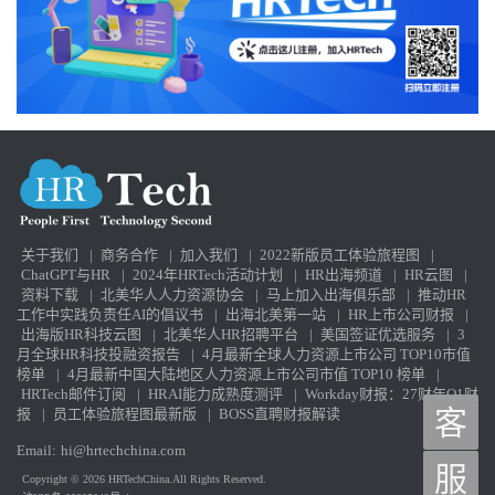
关于我们
|
商务合作
|
加入我们
|
2022新版员工体验旅程图
|
ChatGPT与HR
|
2024年HRTech活动计划
|
HR出海频道
|
HR云图
|
资料下载
|
北美华人人力资源协会
|
马上加入出海俱乐部
|
推动HR
工作中实践负责任AI的倡议书
|
出海北美第一站
|
HR上市公司财报
|
出海版HR科技云图
|
北美华人HR招聘平台
|
美国签证优选服务
|
3
月全球HR科技投融资报告
|
4月最新全球人力资源上市公司 TOP10市值
榜单
|
4月最新中国大陆地区人力资源上市公司市值 TOP10 榜单
|
HRTech邮件订阅
|
HRAI能力成熟度测评
|
Workday财报：27财年Q1财
报
|
员工体验旅程图最新版
|
BOSS直聘财报解读
客
Email:
hi@hrtechchina.com
服
Copyright © 2026 HRTechChina.All Rights Reserved.