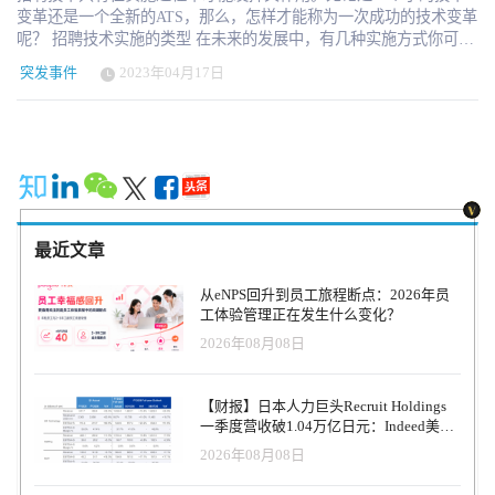
变革还是一个全新的ATS，那么，怎样才能称为一次成功的技术变革
呢？ 招聘技术实施的类型 在未来的发展中，有几种实施方式你可以
重点使用。您可以综合长期目标、招聘过程和市场竞争等因素选择
突发事件
2023年04月17日
合适的招聘技术。 1. 直接切换 直接切换是用一个新的系统取代一个
旧的系统。这种变化是一次性发生的，而不是一步一步地变革。 2.
大变革 大变革区别于直接切换。这意味着有更多的启动风险，与整
合及时失败和负面的候选人反馈有关。然而，如果做得好，你可以
逐渐采用新的技术，使你领先于竞争对手。 3. 分阶段 分阶段是为那
些喜欢小步骤变革的招聘机构准备的。分阶段的技术实施，可以让
组织更好地进行控制和规划。 4. 试点 试点是进行小规模的新技术应
用，可以减少技术变革的风险。你可能只为10%的候选人重新启用一
最近文章
个面试平台，以测评某些功能。这可以帮助你在全面应用新的技术
之前进行有效的调整。 5. 开放式变革 开放式变革是一个连续的和开
从eNPS回升到员工旅程断点：2026年员
放的技术应用过程，在进行有计划的变革时，没有必要遵循一个线
工体验管理正在发生什么变化？
性的策略。使用这种方法的组织通常每个月都会进行小的技术改
2026年08月08日
进。 6. 平行运行 平行运行是组织的一个安全网。新的技术和就得技
术同时运行，互相补充。例如，你可以同时使用两个求职者跟踪系
统，以确定哪个能提高求职者的体验。 什么是一个好的技术变革？
【财报】日本人力巨头Recruit Holdings
好的技术变革需要战略意识。在寻找最佳技术应用时，你需要了解
一季度营收破1.04万亿日元：Indeed美国
组织的招聘任务。对变革的承诺和使用有效的资源可以帮助你改善
收入逆势增长30%，AI招聘推动利润率升
2026年08月08日
招聘流程。 在寻找最佳技术发展时，你需要了解你的使命。89%的
至47.4%
求职者认为移动设备在求职过程中发挥了巨大作用。这就是你在计