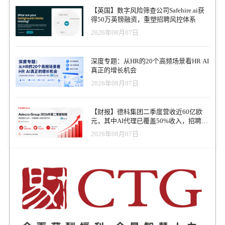
划未来发展时需要考虑的问题。每个计划都应该解决相应的痛点，
【英国】数字风险筛查公司Safehire.ai获
人力资源团队应该考虑计划实施带来的成果。 一些需要关注的关键
得50万英镑融资，重塑招聘风控体系
部分是人、文化、资源、系统和结构。任何想要实施新战略的人都
2026年08月07日
应该始终考虑这些因素。你为什么要做出改变？你希望实施相关计
划能够达到什么效果？ 如何为技术变革做准备？ 1. 考虑你的需求
在进行技术变革之前应该首先关注自身的需求，然后在实施每一个
深度专题：从HR的20个高频场景看HR AI
计划步骤时进行记录和评估，以获得更好的效果。 2. 制定应急措施
真正的增长机会
对突发事件的规划可以保障组织的平稳运行。你可以预测一个新的
2026年08月07日
技术进步可能带来的风险和后果。 一些为突发事件做计划的好方法
包括： 记录基本流程 创建一个潜在风险的清单 评估每个风险的影响
计算应急措施的成本 设计正确的应对策略 3. 事先安排好工作 一个
【财报】德科集团二季度营收近60亿欧
很大的挑战是在实施新的技术变革的同时，能否跟踪日常工作。这
元，其中AI代理已覆盖50%收入，招聘服
很容易让人感到困惑，甚至无法跟进新的工作流程。你应该事先计
务进入运营重构阶段
划好需要完成哪些人物，以确保你的组织和人力资源团队保持警
2026年08月07日
觉。 另外，保持公开透明的沟通非常重要，可以考虑进行团队会
议，讨论如何促进招聘过程中的技术变革。 文章来源：
Recruitmenttech.com