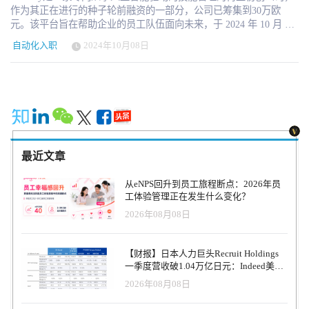
作为其正在进行的种子轮前融资的一部分，公司已筹集到30万欧
元。该平台旨在帮助企业的员工队伍面向未来，于 2024 年 10 月 1
日正式启动。 本轮30万欧元的融资由Builders Studio领投，Builders
自动化入职
2024年10月08日
Studio是一家初创企业孵化器，专注于塑造未来工作方式的SaaS企
业。这笔资金将用于Everday的市场战略和进一步的产品开发。 各行
各业都面临着快速的技术进步，对劳动力技能再培训的需求从未像
现在这样迫切。到 2030 年，预计将有多达 10 亿工人需要接受再培
训才能保持竞争力。过去，技术技能的价值可维持十年之久，而现
在只需两年半就会过时。这种转变迫使企业重新思考技能开发和招
聘的方法。 由埃斯特法尼亚-埃尔南德斯（Estefania Hernandez）和
迪伦-莫兰德（Dylan Moerland）于2024年7月创立的Everday公司提供
最近文章
了一种解决方案。该公司的平台使企业能够评估员工当前的技能组
合，并根据实时数据就培训和招聘做出明智决策。 Everday 的平台
从eNPS回升到员工旅程断点：2026年员
利用人工智能为每位员工创建 “数字双胞胎”，全面了解他们的技能
工体验管理正在发生什么变化？
和发展潜力。这一虚拟档案是通过自动化入职流程建立的，其中包
2026年08月08日
含员工的意见以及同事和经理的验证，确保评估结果可靠。 然后将
这些档案与欧洲技能、能力、资格和职业（ESCO）框架进行比对。
这种比较有助于找出技能差距，并根据组织的具体需求提出必要的
【财报】日本人力巨头Recruit Holdings
能力建议。 管理人员和领导团队可以利用这些数据了解需要改进的
一季度营收破1.04万亿日元：Indeed美国
技能，并跟踪整个组织的劳动力趋势。通过持续监控员工的进步，
收入逆势增长30%，AI招聘推动利润率升
2026年08月08日
企业可以更好地将劳动力发展工作与战略目标相结合。 “我们的目标
至47.4%
是重新定义企业的技能管理方式，"Everday 的联合创始人兼首席执