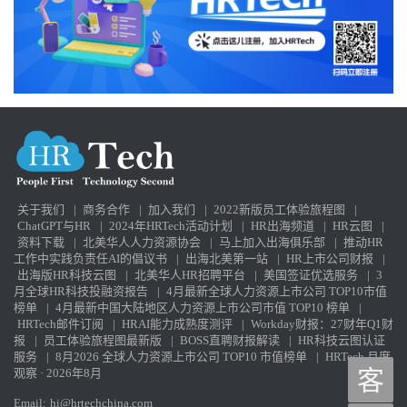
关于我们
|
商务合作
|
加入我们
|
2022新版员工体验旅程图
|
ChatGPT与HR
|
2024年HRTech活动计划
|
HR出海频道
|
HR云图
|
资料下载
|
北美华人人力资源协会
|
马上加入出海俱乐部
|
推动HR
工作中实践负责任AI的倡议书
|
出海北美第一站
|
HR上市公司财报
|
出海版HR科技云图
|
北美华人HR招聘平台
|
美国签证优选服务
|
3
月全球HR科技投融资报告
|
4月最新全球人力资源上市公司 TOP10市值
榜单
|
4月最新中国大陆地区人力资源上市公司市值 TOP10 榜单
|
HRTech邮件订阅
|
HRAI能力成熟度测评
|
Workday财报：27财年Q1财
报
|
员工体验旅程图最新版
|
BOSS直聘财报解读
|
HR科技云图认证
服务
|
8月2026 全球人力资源上市公司 TOP10 市值榜单
|
HRTech 月度
观察 · 2026年8月
客
Email:
hi@hrtechchina.com