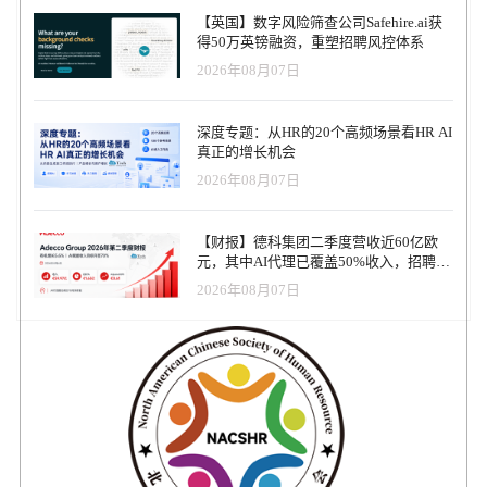
行官 Estefania Hernandez 说。“通过让企业实时了解员工的优势和劣
【英国】数字风险筛查公司Safehire.ai获
势，Everday让领导者能够更快、更明智地对团队做出决策，使他们
得50万英镑融资，重塑招聘风控体系
能够将公司目标与内部技能结合起来。 Everday在9个国家拥有13家
2026年08月07日
客户，包括The Last Mille和Leadsales等公司，并计划推出新功能。即
将推出的一项增强功能将使企业能够根据行业趋势预测未来的技能
需求，帮助他们走在劳动力需求的前面。 “HeadFWD创始人Daniël
深度专题：从HR的20个高频场景看HR AI
Siahay说："Everday帮助我们迅速确定我们拥有的技能和需要发展的
真正的增长机会
技能。“得益于其人工智能驱动的洞察力，我们现在可以在培训和招
2026年08月07日
聘方面做出更明智的决策，更高效地预测行业变化。 本轮融资将于
2024年12月完成，Everday有望成为劳动力管理领域不断发展的关键
参与者。
【财报】德科集团二季度营收近60亿欧
元，其中AI代理已覆盖50%收入，招聘服
务进入运营重构阶段
2026年08月07日