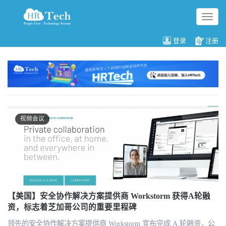
切
换
导
登录
注册
航
视频会议
【美国】安全协作解决方案提供商 Workstorm 获得A轮融
资，标志着芝加哥公司的重要里程碑
领先的安全协作解决方案提供商 Workstorm 宣布完成 A 轮融资，公