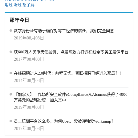
用过
听过
想了解
诡云谲，我们要勇于拥抱不确定性，具备前瞻性战略眼光，让自己
推荐值（NPS），目前他们的净推荐值处于行业领先的69分。 译者注： NPS（净推
始终保持与创新科技和新兴趋势步调一致。从HR的角度来讲，我们
荐值），是一种计量某个客户将会向其他人推荐某个企业或服务可能
需要保持学习，拥抱新技术和更强的数字化、智能化，将人力资源
推荐值是等于推荐者所占的百分比减去批评者所占的百分比。净推荐值(N
那年今日
团队从日常的、琐碎的事务性工作中释放出来，专注于能为企业带
者数/总样本数)×100%-(贬损者数/总样本数)×100%。确定你的净推
来更大价值的、更具战略性的工作，以引领者的姿态推动企业数字
的：问你的客户一个问题：“您是否会愿意将“公司名字”推荐给您的朋
数字身份证有助于确保对零工经济的信任，我们完全同意
根据愿意推荐的程度让客户在0－10之间来打分，然后你根据得分情况
化变革。 来源： e成科技
2019年08月08日
诚度的3个范畴：（1）褒奖者—得分在9－10之间：是具有狂热忠诚度
继续购买并引见给其他人。（2） 被动者（得分在7－8之间）：总体
获600万人民币天使融资，点雇网致力打造在线全职美工雇佣平台
热，将会考虑其他竞争对手的产品。（3） 贬损者（得分在0－6之间
2017年08月08日
意或者对你的公司没有忠诚度。NPS计算公式的逻辑是推荐者会继续
其他人来加速你的成长，而批评者则能破坏你的名声，并让你在负面
成长。Zoom只有600全职人员，但付费客户却有45万，以450000x70
在线招聘进入2.0时代：前程无忧、智联招聘已经进入死局？！
果要更高一些，这是因为NPS独特的算法定义，推荐者减去贬损者之
2014年08月08日
数，因此NPS为70，很可能推荐者为90，贬损者为20，前者会积极推
什么都不做），这是一个无比庞大的自然线索来源。 让Zoom具有竞争优势的不仅仅
【加拿大】工作场所安全软件eCompliance从Alcumus获得了4000
是他们产品的质量，还有他们交付产品的方式。 Eric表示，免费增值模式非常重
万美元的战略投资，加入其中
要。就我们自己而言，我们非常希望客户能免费试用我们的产品。毕
2019年08月08日
场竞争非常激励，多让一个客户去免费试用你们的产品，就多一个销
没有免费版产品，就会失去让很多用户试用你产品的机会。我们的免
员工培训平台这么多，为何Uber、爱彼迎独爱Workramp？
能非常好，产品的大部分产品都能免费试用，1对1的视频会议没有任
因此每天都有很多免费用户来到我们的网站。如果他们喜欢我们的产
2017年08月08日
就会愿意付费使用产品的一些高级功能。 不过，对于免费用户而言，虽然1对1的视