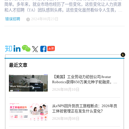
简单。多年来，就业市场也经历了一些变化，这些变化让人力资源
和人才招聘（TA）团队感到头疼。这些变化虽然看似令人生畏，但
却为组织提供了其他机会，使其能够在往往是拥挤不堪的人才猎取
错误招聘
2024年08月23日
竞赛中脱颖而出。 成功的招聘与组织的成功密切相关，而且必须如
此。人力资本涵盖了组织中的所有员工，因为他们是公司成功的核
心，是制定战略的先锋，有助于提高组织的整体绩效，有时还是变
革的主要推动者。然而，在考虑组织的未来时，必须能够驾驭组织
成功所面临的各种招聘挑战。 1. 2024 年的四大招聘挑战 1.1 员工期
望值不断提高 如今的员工拥有前所未有的远大期望。这表明，他们
想要的不仅仅是工资--他们需要工作满意度、良好的工作条件、就业
机会，以及工作生活的高度方向感。这意味着，企业要想吸引和留
最近文章
住职场人才，就必须超越单纯的报酬。公司应加大力度，开始关注
对员工最重要的方面，如公司文化、培训和灵活性。 1.2 不断演变的
【美国】工业劳动力初创公司Avatar
招聘流程 事实上，招聘本身已经成为一个问题。因此，如今的求职
Robotics获得650万美元种子轮融资，旨
者对清晰、流畅、快速的招聘流程有着很高的期望。复杂的程序会
在打造无限规模的工业劳动力队伍
2026年08月10日
导致应聘者放弃招聘过程，这对任何组织来说都不是好事，因为他
们会失去人才。准确地说，人力资源团队和 TA 团队的高效招聘流程
可以帮助企业获得竞争优势，并确保候选人从申请阶段开始就持积
从eNPS回升到员工旅程断点：2026年员
极态度，直至收到录用通知。这就需要利用技术来减少活动时间，
工体验管理正在发生什么变化？
提高沟通质量，并在不降低员工素质的前提下最大限度地缩短招聘
2026年08月08日
时间。 1.3 在本地、区域和全球招聘环境中游刃有余 当今的招聘工
作更加全球化，这为招聘工作开辟了方向，但也带来了挑战。 不同