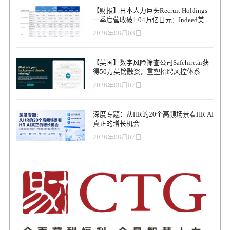
地区的就业环境各不相同，在一个地区取得成功的做法在另一个地
【财报】日本人力巨头Recruit Holdings
区可能不会成功。此外，远程劳动力的雇用带来了人才招聘，但也
一季度营收破1.04万亿日元：Indeed美国
导致了全球雇主之间的竞争。因此，企业必须确定适当的招聘模
收入逆势增长30%，AI招聘推动利润率升
2026年08月08日
式，考虑当地的特殊性、法律框架和文化障碍，吸引世界各地的优
至47.4%
秀员工。 1.4 技术整合 技术充斥着当代的招聘方法，因为它是现阶
段所有流程的中心，但它也是一把双面剑。尽管好处多多，但大多
【英国】数字风险筛查公司Safehire.ai获
数公司在招聘流程中的互联互通和工具整合方面都面临着相当大的
得50万英镑融资，重塑招聘风控体系
问题。当 ATS 与吸引、评估和甄选候选人的其他流程脱节时，可能
2026年08月07日
会出现效率低下的问题。为了避免常见的招聘陷阱，企业需要实施
一个全面的人力资源技术解决方案，在寻源、甄选和入职等阶段进
行整合。 2. 技术是解决方案的核心 在四项挑战中，技术是组织最容
深度专题：从HR的20个高频场景看HR AI
易控制的，尽管它会影响其他三项挑战。如果招聘技术脱离其他人
真正的增长机会
力资源流程，就会造成重大障碍，包括： 被动招聘： 由于缺乏实时
情景分析和先知先觉的建模，组织可能只是对眼前的需求和愿望做
2026年08月07日
出反应，而不是为未来的人力资本需求做好准备。 过度招聘： 引入
脱节的系统意味着你可能会经历可怕的劳动力规划，并最终雇用不
必要的员工来实现这一目标。 错误的招聘： 不适当的确认工具会造
成不匹配，从长远来看，这会导致工作满意度低，从而降低员工流
失率。 招聘周期长： 招聘过程中缺乏有效的技术会延缓招聘过程，
使优秀的潜在员工失去兴趣或考虑其他就业机会。 然而，当企业主
动选择将招聘技术掌握在自己手中时，就能确保效率和效益，在数
据存在和分析的基础上做出决策，从而拥有一个符合当前市场动态
和竞争性质的招聘流程。 新挑战，新解决方案 2024 年，招聘本身仍