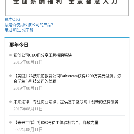
是一个充满活力的领域；因此，解决方案也应反映出这一点。如果
企业能够认识到员工日益增长的期望，改进招聘和甄选程序，应对
不同的招聘环境，并有效利用技术，就能成功应对上述挑战。企业
易才CTG
的未来取决于企业在招聘过程中改变或引入新方法的能力。为了不
您是否使用过该公司的产品？
让这些挑战成为绊脚石，企业必须将其视为为员工和整个劳动力创
用过
听过
想了解
造更好系统的契机。
那年今日
初创公司CEO们分享王牌招聘秘诀
2015年08月11日
【美国】科技职前教育公司Pathstream获得1200万美元融资，弥
合学生与科技公司的差距
2019年08月11日
未来法律：专注商业法律，提供基于互联网＋创新的法律服务
2017年08月11日
【未来工作】将ESG与员工体验相结合，释放力量
2022年08月11日