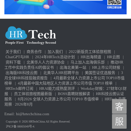
关于我们
|
商务合作
|
加入我们
|
2022新版员工体验旅程图
|
ChatGPT与HR
|
2024年HRTech活动计划
|
HR出海频道
|
HR云图
|
资料下载
|
北美华人人力资源协会
|
马上加入出海俱乐部
|
推动HR
工作中实践负责任AI的倡议书
|
出海北美第一站
|
HR上市公司财报
|
出海版HR科技云图
|
北美华人HR招聘平台
|
美国签证优选服务
|
3
月全球HR科技投融资报告
|
4月最新全球人力资源上市公司 TOP10市值
榜单
|
4月最新中国大陆地区人力资源上市公司市值 TOP10 榜单
|
HRTech邮件订阅
|
HRAI能力成熟度测评
|
Workday财报：27财年Q1财
报
|
员工体验旅程图最新版
|
BOSS直聘财报解读
|
HR科技云图认证
服务
|
8月2026 全球人力资源上市公司 TOP10 市值榜单
|
HRTech 月度
观察 · 2026年8月
客
Email:
hi@hrtechchina.com
服
Copyright © 2026 HRTechChina.All Rights Reserved.
沪ICP备 08005049号-4.