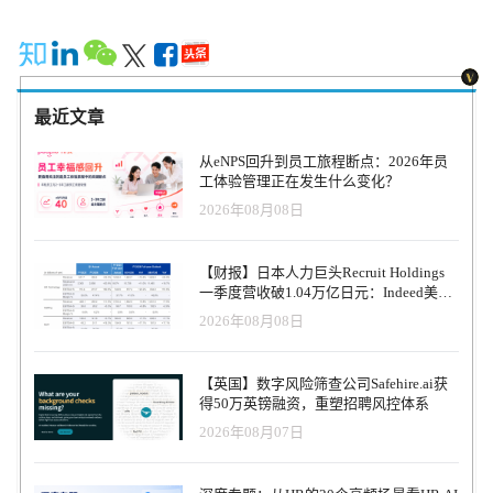
的资金流向了私营科技公司，也正是在这样的情况下，Glassdoor时
行了最新一轮融资。相关的报告显示，最近几年，谷歌资本和老虎
全球管理公司已经对多家初创型企业投资了大量的资金。 Glassdoor
公司首席执行官罗伯特·霍赫曼(Robert Hohman)声称：“当前正是融
资的绝佳时机。目前可用的资本量较大，特别是对那些拥有特定业
务模式的成长型公司而言。我们就从中受益。”霍赫曼也是Glassdoor
最近文章
公司的联合创始人，另一位联合创始人则是Zillow公司创始人之一的
里奇·巴顿(Rich Barton)。 霍赫曼拒绝披露Glassdoor公司的具体估
从eNPS回升到员工旅程断点：2026年员
值、营收等数据，也拒绝透露这家公司是否盈利。目前，Glassdoor
工体验管理正在发生什么变化？
在全球已经拥有2700多万注册用户和2000多家企业客户。 Glassdoor
2026年08月08日
的竞争对手主要包括LinkedIn和Indeed。Indeed是北美地区最著名的
职业网站，于2012年10月被日本最大的人力资源和信息服务公司
Recruit收购。
【财报】日本人力巨头Recruit Holdings
一季度营收破1.04万亿日元：Indeed美国
收入逆势增长30%，AI招聘推动利润率升
2026年08月08日
至47.4%
【英国】数字风险筛查公司Safehire.ai获
得50万英镑融资，重塑招聘风控体系
2026年08月07日