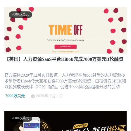
TestGorilla自2020年夏天推出以来，不到两年的时间，已经吸引了
的发展。" Simppl平台提供的功能： 利用 Simpplr AI向员工展示个性
5300多名客户。其中包括索尼、百事可乐、贝恩公司、Revolut、甲
化内容。Simpplr 每次都能在正确的上下文中学习并适应员工使用内
骨文、H&M和英国国家卫生局。全球最大的软件市场G2最近将
容。 以前所未有的方式了解您的员工。Simpplr AI能够提供有关员
7000万美元
TestGorilla列入其著名的2022年增长最快的五大软件产品名单。
工的热门话题、员工情绪的实时洞察，帮助改进整个组织的决策。
TestGorilla由连续创业者Wouter Durville和前贝恩公司合伙人Otto
尽可能消除管理任务。Simpplr AI 可自动执行内容审核和整理、主
Verhage创立，通过让企业在候选人申请公开职位时立即使用技能评
题建议和语言本地化等操作，以提高组织运营效率。 认识团队核心
估，使招聘过程更加公平、高效和数据驱动。 取代简历等老式方法
成员 关于Simppl Simpplr将员工体验提升到了前所未有的水平。该平
"在招聘过程中，招聘经理往往需要花几个小时来筛选不可靠、不完
台一直在利用人工智能技术学习如何提高每位员工的创新性和参与
整、主观的简历，"Durville说，"通过用220多个经过科学验证的测试
度，让领导者更有信心地做出明智的决策。
来取代简历，我们的平台有助于消除招聘偏见，创造一个公平的竞
争环境，让每个候选人都能在平等的条件下竞争。" TestGorilla在基
【英国】人力资源SaaS平台Hibob完成7000万美元B轮融资
于技能的招聘中处于领先地位--这是一种越来越流行的招聘方式，给
每个候选人一个平等的机会来证明他们的能力和动机。采用基于技
官方媒体2020年12月10日报道，人力管理平台bob背后的人力资源技
能的招聘有助于企业招聘顶尖人才和更多不同的候选人，更快、更
术创新者Hibob今天宣布获得7000万美元B轮融资，由投资方SEEK和
容易、更少的偏见风险。研究表明，工作的成功与多指标评估的关
以色列成长伙伴（IGP）领投。促进Hibob简化远程和分散的劳动力
联性最强，而简历和工作经验则是最薄弱的环节。 我们的平台迎合
的人员管理、文化建设和员工参与的使命的进展，这笔投资将使
了这一点，为企业提供了数百种就业前测试，使他们能够根据自己
7000万美元
2020年12月11日
Hibob推动更广泛的全球扩张，同时有助于Hibob产品的进一步发
的确切要求来寻找候选人。评估所涵盖的领域包括从定量技能到认
展。 Hibob自2015年年底推出以来，迄今共筹集了1.24亿美元。最新
知能力，使未来的员工能够根据能力而不是背景进行竞争。 在决定
一轮融资是其在2019年进行的A+轮融资，投资方为Bessemer Venture
邀请哪些候选人参加面试之前，通过比较他们的排名结果，能够客
Partners、Battery Ventures、Eight Roads Ventures、Arbor Ventures、
观地评估申请人，这有助于消除招聘人员在筛选几十份简历时可能
7000万美元
Presidio Ventures、Entrée Capital、Cerca Partners和Perpetual
出现的无意识偏见（他们平均花六秒钟阅读每份简历）。这使得员
Investors，这些投资方均对本次募集的资金进行了追加投资。 Hibob
工队伍更加多样化--TestGorilla自己的团队就是一个例子--研究还表