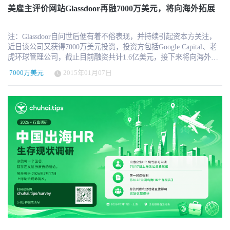
领导者认识到，他们的传统工具不适合帮助他们在远程和混合工作
能够节省宝贵的时间，避免昂贵的误用。 TestGorilla专有技术的持续
元的C轮融资。 2015年，纷享销客又获得了来自高瓴资本领投的1亿
美雇主评价网站Glassdoor再融7000万美元，将向海外拓展
的新常态下茁壮成长。当今的需求已经超越了精简薪资和时间追踪
发展将包括平台与进一步的申请人跟踪系统的整合，使雇主能够从
美元D轮融资。 2016年3月纷享逍客完成E轮融资，主投方为中信产
的范畴。拥有多代员工和全球运营，使得定制化和社交参与能力，
他们现有的ATS中无缝使用该产品，并引入新的功能以满足中等规模
业基金。
以及令人惊叹的UI和UX体验成为必须具备的要求。在COVID-19大
企业的要求。 TestGorilla的测试库继续扩大，现有的220多个测试将
注：Glassdoor自问世后便有着不俗表现，并持续引起资本方关注，
流行期间，当人力资源领导者被迫在几周内重塑他们的运营模式
在2022年底前再增加100个。该公司还预计在未来一年内雇佣100名
近日该公司又获得7000万美元投资，投资方包括Google Capital、老
时，需求已经迅速转变为参与系统，使各公司的管理者能够关注人
新员工。 TestGorilla融资历程 【荷兰】技能评估平台TestGorilla于
虎环球管理公司，截止目前融资共计1.6亿美元，接下来将向海外进
员体验、文化转型、社会参与、协作和透明度，并在向远程工作的
Pre-A轮融资120万美元
行拓展。以下为腾讯科技翻译全文： 1月7日，美国雇主评价网站
过渡中茁壮成长。 "我们的投资理念包括投资新兴的人力资源SaaS领
7000万美元
2015年01月07日
Glassdoor近日宣称，该公司在最新一轮融资中筹集到7000万美元的
导者，其平台能够提供卓越的解决方案，提供更好的价值，并使企
资金。Glassdoor最新一轮融资的主要投资方为谷歌资本(Google
业规模化的员工体验得到改善，"SEEK首席执行官兼联合创始人
Capital)和老虎环球管理公司(Tiger Global Management)。目前的
Andrew Bassat说。"Hibob一直在我们的雷达上，因为其强大的价值
Glassdoor正在计划进行一步拓展业务。 据知情人士透露，这一轮融
主张和令人印象深刻的业务增长。Hibob拥有一支优秀的团队，由一
资让Glassdoor的估值达到了10亿美元左右，大约是2013年12月融资
位令人印象深刻且经验丰富的创始人领导，并向市场交付了一款出
时估值的两倍。谷歌资本是Glassdoor的最新投资方，老虎环球管理
色的产品。我们很高兴加入董事会，并与Hibob在下一阶段的发展中
公司此前已经对Glassdoor进行了投资。参与对Glassdoor最新一轮投
合作。"Bassat总结道。 "打造一个人力资源平台很难，为快速增长的
资的各方还包括Battery Ventures和Sutter Hill Ventures两家公司。自从
客户打造平台更难。"Bessemer Venture Partners合伙人Adam Fisher表
2007年首轮融资以来，Glassdoor目前为止的融资总额已经达到1.6亿
示。 "Hibob在过去的一年里做得非常出色，以更全面的平台服务于
美元。 Glassdoor网站可以让员工以匿名方式对雇主进行评论。除此
越来越大的企业。我们很荣幸从种子阶段就参与其中，并对未来的
之外，Glassdoor网站还可以销售显示广告，并向公司征收费用，从
发展感到兴奋。"
而帮助公司修改它们页面的一些功能。Glassdoor声称，该公司计划
进一步拓展国际市场，聘用更多的员工，并研发一些新产品。
Glassdoor目前雇员约有350人，最近在法国推出了首个非英语版本的
网站。 如今，在谷歌资本和老虎全球管理公司投资推动之下，大量