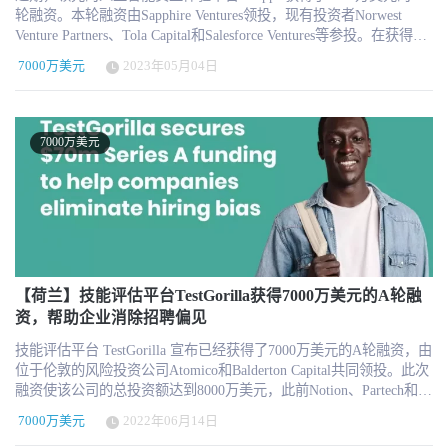
轮融资。本轮融资由Sapphire Ventures领投，现有投资者Norwest
Venture Partners、Tola Capital和Salesforce Ventures等参投。在获得最
新的融资后，Simpplr获得的总融资金额已超过1.31亿美元。 Simpplr
7000万美元
2023年05月04日
的持续快速增长是由于企业认识到当今工作生活的复杂性，组织需
要一种完全不同的方式来连接、吸引和支持每一位员工。事实证
明，员工体验是成功企业的一个重要驱动力。Simpplr在全球已有超
过100万的用户，为北美洲、欧洲、中东和非洲以及亚太地区的公司
7000万美元
带来了可衡量的生产力提升。 创始人兼首席执行官Dhiraj Sharma
说："对于世界各地的公司来说，Simpplr平台的使用说明了由人工智
能驱动的员工体验的重要性及其对企业业绩的影响。从实时测量员
工参与度到实现有效的沟通以及建立社区联系，Simpplr的客户已经
认识到了员工体验对人才招聘、保留、组织生产力提升的重要性。"
Sapphire Ventures总裁和合伙人Jai Das说："员工体验会持续成为员工
和雇主的主要关注点。积极的员工体验的一个关键支柱是员工参
与。Simpplr让员工很容易感觉到与同事和雇主之间的联系，为员工
【荷兰】技能评估平台TestGorilla获得7000万美元的A轮融
营造组织归属感，并最终提高业绩水平。随着组织越来越注重优先
资，帮助企业消除招聘偏见
考虑员工的需求，Simpplr的使命则是通过创造更好的员工参与来改
技能评估平台 TestGorilla 宣布已经获得了7000万美元的A轮融资，由
变员工的工作体验，良好的员工体验对于任何专注于业务增长的公
位于伦敦的风险投资公司Atomico和Balderton Capital共同领投。此次
司来说都是至关重要的。" Norwest Venture Partners的管理合伙人和
融资使该公司的总投资额达到8000万美元，此前Notion、Partech和
Simpplr董事会成员Promod Haque说："随着企业越来越重视数字员工
CapitalT也曾投资过该公司。Atomico的Luca Eisenstecken和Balderton
体验，Simpplr的平台通过实时的人员洞察力和个性化的体验帮助企
7000万美元
2022年06月14日
Capital的James Wise将加入董事会，作为本轮投资的一部分。
业吸引和保留人才。我们很高兴通过投入更多资金继续支持Simpplr