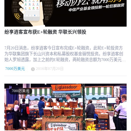
在2020年将实现三位数的同比增长，迅速成为市场的领导者，获得
明，多样化的团队表现更好。 包括贝恩公司在内的客户取得了巨大
了现代中型跨国企业的大力追捧。自公司推出以来，Hibob已经在美
成功 贝恩公司的合伙人Laurens-Jan Olsthoorn说："使用TestGorilla作
国、欧洲和中东地区签下了一千多家客户，其中包括Monzo、
为筛选工具，帮助我们减少了底层30%的申请人，用更合格的候选人
Revolut、Cazoo、Happy Socks、Ironsource、收款银行、Fiverr、
取代他们，提高了我们后续几轮招聘的成功率。我们看到候选人在
Gong和VaynerMedia等快速发展的公司，bob还与Slack、Microsoft
TestGorilla评估中的表现与面试过程中的表现有很强的关联性，因此
Teams和Mercer等第三方紧密集成。 人力资源技术市场已经存在了几
纷享逍客宣布获E+轮融资 华联长兴领投
我们相信TestGorilla能从大量的申请人中做出很好的初选。我很乐意
十年，然而，在当今以员工为中心的商业环境中，管理者、员工和
向我的行业同行推荐TestGorilla。" "即使是世界上最好的品牌，寻找
人力资源团队都越来越了解其在成功运营组织时的重要性。"当我们
合适的人才也越来越具有挑战性，这种大流行病使雇主看到了巨大
7月20日消息，纷享逍客今日宣布完成E+轮融资，此轮E+轮投资方
在开发人力资源平台背后的概念时，我们审视了工作世界，认识到
的未开发的全球人才库，"Atomico的合伙人Luca Eisenstecken
为华联集团旗下长山兴资本和私募股权基金骊悦投资。纷享逍客创
它正在发生变化。我在我的职业生涯中，在不同类型的组织中管理
说，"TestGorilla正以其自动化、数据驱动的方法解决这一问题，看
始人罗旭透露，加上之前的E轮融资，两轮融资总额为7000万美元。
员工，并意识到我使用的绝大多数人力资源技术工具并不是为当今
到令人难以置信的增长。他们在这样做的同时，提供了一个基于技
本轮融资将主要用于产品研发和产品体系构建。 纷享逍客是一款
人们的工作方式而设计的--全球、远程和协作。"Hibob的首席执行官
能而不是简历的更公平的招聘过程，消除了影响决策的偏见。" "我
7000万美元
2016年07月20日
手机应用软件，以“移动办公，自在纷享”为理念，通过移动、云、大
兼联合创始人Ronni Zehavi说。"我们创立Hibob是为了创建一个现代
们的投资组合公司每年雇用数以万计的人，他们都一直在寻找方法
数据技术，为企业打造一站式移动办公平台。 产品方面，纷享逍客
人力资源平台，以适应现代工作场所不断变化的需求。" "2020年是
来消除其流程中的任何偏见，同时给予候选人最佳的雇用体验。很
对OA、CRM等传统办公软件进行了创新，拥有企信、审批、日志、
将人力资源的实践推向聚光灯下的一年。人力资源领导者面临着以
明显，传统的招聘做法在这两方面都失败了，而Covid-19和远程招聘
任务等基础通讯协同模块，自主开发了符合中国企业使用的移动
新的和不同的方式支持他们的业务和员工的挑战--尽管存在明显的障
7000万美元
的兴起只会使这种情况更加严重，"Balderton Capital的合伙人James
CRM旗舰型应用，并通过应用平台的方式，整合更多服务，连接企
碍，但仍要推动沟通、参与和发展。"VaynerMedia的首席心脏官
Wise说。 "我们已经看到TestGorilla在我们的投资组合中变得非常受
业，助力企业完成向连接型、敏捷型、智慧型互联网化组织的迭代
Claude Silver说。"在VaynerMedia，我知道我有能力帮助我们的1000
欢迎，因为它是一种更有效和公平的方式来识别具有正确技能的
升级。 纷享销客的发展历史： 纷享科技成立于2011年，当时定位
名员工在这艰难的一年中成长，只有在正确的工具和结构下才有可
人，我们很高兴支持团队完成他们的使命，结束基于简历的候选人
企业协作平台，名叫“纷享平台”。 在2013年获得IDG资本300万美元
能.bob使我们能够让我们的员工保持信息，参与和生产力，但也许最
筛选时代，"Wise说。 利用资金扩大其测试库和团队 TestGorilla平台
的A轮融资，之后平台重新定位做销售管理，并改名为“纷享销客”。
重要的是，培养独特的文化和氛围，使VaynerMedia成为一个特殊的
通过远程评估有助于工作成功的所有因素，如与角色相关的具体技
到了2014年7月，纷享销客又获得了来自北极光穿透领投的千万美元
工作场所。" 市场已经接受了Hibob，因为快速增长公司的人力资源
能、语言能力、认知能力、软技能、动机、个性和文化等，使公司
B轮融资。 同年12月，纷享销客再次获得了有DCM领投的5000万美