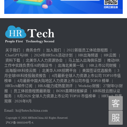
关于我们
|
商务合作
|
加入我们
|
2022新版员工体验旅程图
|
ChatGPT与HR
|
2024年HRTech活动计划
|
HR出海频道
|
HR云图
|
资料下载
|
北美华人人力资源协会
|
马上加入出海俱乐部
|
推动HR
工作中实践负责任AI的倡议书
|
出海北美第一站
|
HR上市公司财报
|
出海版HR科技云图
|
北美华人HR招聘平台
|
美国签证优选服务
|
3
月全球HR科技投融资报告
|
4月最新全球人力资源上市公司 TOP10市值
榜单
|
4月最新中国大陆地区人力资源上市公司市值 TOP10 榜单
|
HRTech邮件订阅
|
HRAI能力成熟度测评
|
Workday财报：27财年Q1财
报
|
员工体验旅程图最新版
|
BOSS直聘财报解读
|
HR科技云图认证
服务
|
8月2026 全球人力资源上市公司 TOP10 市值榜单
|
HRTech 月度
观察 · 2026年8月
客
Email:
hi@hrtechchina.com
服
Copyright © 2026 HRTechChina.All Rights Reserved.
沪ICP备 08005049号-4.