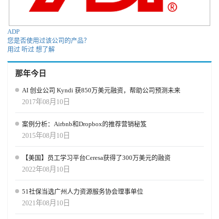
Skillfully 融资金额：250万美元 融资轮次：种子轮 领投人: Better
Ventures Skillfully是专注于模拟驱动的招聘平台，Skillfully公司提供
了一个以模拟和评估分级为中心的招聘平台。通过该平台，雇主还
ADP
可以直接从其经过技能验证的人才网络（TalentNetwork）中招聘人
您是否使用过该公司的产品？
才。 Fleet 融资金额：250万美元 融资轮次：种子轮 领投人:
用过
听过
想了解
Congruent Ventures Fleet 是一个现代化的通勤福利管理平台，可简化
企业遵守新规定的程序，并鼓励员工使用更可持续的交通工具。 Rx
那年今日
Save Card 融资金额：170万美元 融资轮次：种子轮 领投人:
Distributed Ventures Rx Save Card 是药房福利解决方案提供商，为员
AI 创业公司 Kyndi 获850万美元融资，帮助公司预测未来
工提供一种解决方案，帮助他们找到最划算的处方药，并帮助雇主
2017年08月10日
减轻员工的自付费用。 CuraLinc 融资金额：未披露 融资轮次：未披
露 领投人: Lightyear Capital LLC CuraLinc是劳动心理健康福利平
案例分析：Airbnb和Dropbox的推荐营销秘笈
台，公司提供一整套员工福利服务，包括心理健康咨询和辅导、危
2015年08月10日
机支持、短信疗法、数字团体疗法、管理咨询、心理健康导航和宣
传、学生援助计划以及数字认知行为疗法（dCBT）。 Kami 融资金
额：未披露 融资轮次：未披露 领投人: BV Investment Partners Kami
【美国】员工学习平台Ceresa获得了300万美元的融资
是数字学习平台，简化了工作流程，提高了学生的参与度，降低了
2022年08月10日
打印成本。 本月全球人力资源领域的投融资总事件较去年同期相比
减少了29%。（2023年8月HRTech共报道了24起投融资新闻，融资总
51社保当选广州人力资源服务协会理事单位
金额超4亿美元） 关于HRTech HRTech核心报道中国人力资源科技创
2021年08月10日
新企业及产品信息，关注并实时分享全球的人力资源科技资讯。同
时，以原创角度独家报道人力资源科技公司和创业公司；每月关注