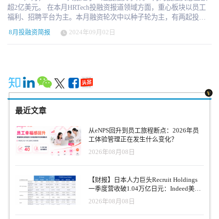
超2亿美元。 在本月HRTech投融资报道领域方面，重心板块以员工
福利、招聘平台为主。本月融资轮次中以种子轮为主，有两起投融
资事件未披露融资金额，其余均披露金额。接下来，让我们一起在
8月投融资简报
2024年09月02日
本文中探讨8月份的融资事件。 CloudPay 融资金额：1.2亿美元 融资
轮次：未披露 领投人：Blue Owl Capital CloudPay是薪资与支付解决
方案独立提供商 ，通过统一薪资、支付和 HCM 功能并利用最新技
术，我们可以转变薪资流程，使其快速、无摩擦。 WorkJam 融资金
额：2000万美元 融资轮次：未披露 领投人：EDC WorkJam是数字前
线工作场所平台，旨在改善一线工人的生活。提高效率和生产力。
Tilt 融资金额：1500万美元 融资轮次：B轮 领投人： Bramalea
Partners Tilt是休假管理解决方案平台，Tilt的专有平台和 “移情勇士”
最近文章
（Empathy Warriors）一直在帮助客户消除管理负担，使公司保持合
规，并为员工提供真正积极和支持性的休假体验，从而让休假不再
从eNPS回升到员工旅程断点：2026年员
糟糕。 Tezi 融资金额：900万美元 融资轮次：种子轮 领投人：
工体验管理正在发生什么变化？
Audacious Ventures Tezi是自主人工智能招聘平台，Tezi能够端到端自
2026年08月08日
主运行招聘工作流程的人工智能招聘代理，从寻找最优秀的人才，
到筛选申请人和安排面试，通过一个无摩擦的过程，为应聘者提供
高质量的体验。 Wethos AI 融资金额：750万美元 融资轮次：种子轮
【财报】日本人力巨头Recruit Holdings
领投人： Jeff Herbst Wethos AI是人工智能驱动团队优化平台，通过
一季度营收破1.04万亿日元：Indeed美国
利用人工智能的力量和深厚的组织心理学，Wethos AI为企业提供了
收入逆势增长30%，AI招聘推动利润率升
2026年08月08日
对团队动态的无与伦比的洞察力，使他们能够建立在人工智能时代
至47.4%
蓬勃发展的高绩效团队。 Jobilla 融资金额：600万欧元 融资轮次：