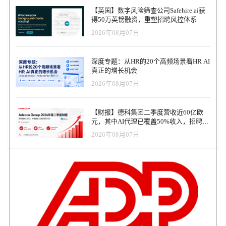
未披露 领投人： Juuri Partners、Trind VC、Business Finland Jobilla是
【英国】数字风险筛查公司Safehire.ai获
数字招聘技术平台，Jobilla旨在简化和优化招聘流程，特别是在自动
得50万英镑融资，重塑招聘风控体系
化和本地化招聘广告、登陆页面内容以及电子邮件草稿等方面做出
2026年08月07日
了突出贡献。 Workpay 融资金额：500万美元 融资轮次：A轮 领投
人： Norrsken22 Workpay 是一家为非洲各地员工提供基于云的人力
资源、薪资和福利平台的供应商，提供全面的基于云计算的薪资和
深度专题：从HR的20个高频场景看HR AI
人力资源 SaaS 平台，管理员工和承包商从入职到离职的整个过程。
真正的增长机会
Flowit 融资金额：420万欧元 融资轮次：种子轮 领投人：Vi Partners
2026年08月07日
、Alstin Capital Flowit是人力资源技术平台，致力于通过其基于人工
智能的 “数字教练 ”改变传统的人才培养方式。 When 融资金额：460
万美元 融资轮次：种子轮 领投人： B Capital When是人工智能驱动
【财报】德科集团二季度营收近60亿欧
的离职后平台，专为需要健康保险、401（k）转存、财务援助和职
元，其中AI代理已覆盖50%收入，招聘服
业指导支持的离职员工而打造。 Your Money Line 融资金额：450万
务进入运营重构阶段
美元 融资轮次：A轮 领投人：Allos Ventures Your Money Line是一家
2026年08月07日
员工财务健康福利平台。Your Money Line将人工智能软件与富有同
情心的现场教练相结合，指导参与者提高财务稳定性和信心。
Pangeam 融资金额：425万美元 融资轮次：种子轮 领投人：Neotribe
与 SNR Ventures、DVC 和 Niremia Capital Pangeam是工作场所智能
领域平台，Pangeam 利用匿名人工智能传感和深度学习技术优化办
公空间，提高工作效率和员工福利，弥补了工作场所数据方面的巨
大差距。 Impactpool 融资金额：360万欧元 融资轮次：A轮 领投人:
Mediahuis 、 Fort Knox Impactpool 是人工智能职业平台 ，致力于为
希望在以使命为导向的组织中追求职业发展的人提供最佳支持。