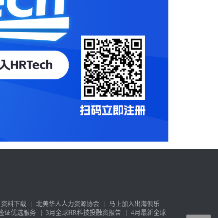
资料下载
|
北美华人人力资源协会
|
马上加入出海俱乐
签证优选服务
|
3月全球HR科技投融资报告
|
4月最新全球