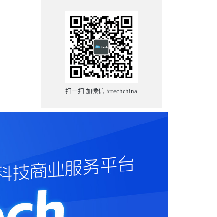
旅途中，
有人问
作方式。
工具，或
在AI时代
扫一扫 加微信 hrtechchina
费时间手
学会使用
掌握在我