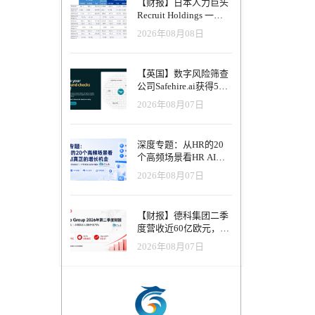
【财报】日本人力巨头
Recruit Holdings 一季
中，72%
度营收破1.04万亿日
2026年08月08日
率上排名第
元：Indeed美国收入逆
势增长30%，AI招聘推
动利润率升至47.4%
【英国】数字风险筛查
议、分析数
公司Safehire.ai获得50
但这仅仅
万英镑融资，重塑招聘
2026年08月07日
风控体系
已深谋远
“知识与信
深度专题：从HR的20
也可用于客
个高频场景看HR AI真
正的增长机会
2026年08月07日
所有的HR
至培训的
【财报】德科集团二季
具。许多大
度营收近60亿欧元，其
与赋能效
中AI代理已覆盖50%收
2026年08月07日
入，招聘服务进入运营
重构阶段
它并不完美
的数据