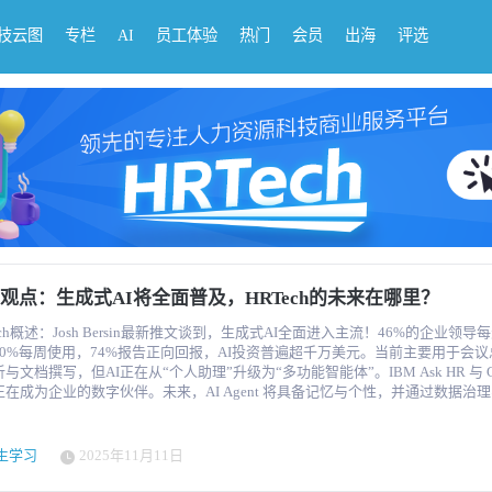
科技云图
专栏
AI
员工体验
热门
会员
出海
评选
观点：生成式AI将全面普及，HRTech的未来在哪里？
ech概述：Josh Bersin最新推文谈到，生成式AI全面进入主流！46%的企业领导
，80%每周使用，74%报告正向回报，AI投资普遍超千万美元。当前主要用于会
与文档撰写，但AI正在从“个人助理”升级为“多功能智能体”。IBM Ask HR 与 Gal
正在成为企业的数字伙伴。未来，AI Agent 将具备记忆与个性，并通过数据治
作。AI不会取代工作，而是让HR成为“超级工作者”。企业的竞争，将取决于谁
统化转型。推荐阅读了解，视频解读可以访问视频号：HRTech 这里有一份JoshBersin发
《充分发挥 AI 影响力，拥抱超级员工时代》，点击下载 Josh Bersin刚刚完成了一次
原生学习
2025年11月11日
欧洲、亚洲和中东、累计近六万英里的行程，拜访了数百家公司，讨论他们的AI
家公司的成熟度各不相同，但有一点非常明确：AI作为商业工具已经到来——它