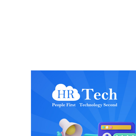
团队
听到
我：“我们是不
你的
现在
者让
的竞争优势。 至于AI是否会取代人
不可能。 即便有一天我们真的拥有“自动驾驶汽车”，我
有趣嘛
如此
（Sup
时，
算列数。 对于设计师、创作者、作家或分析师而言，AI
正如
这些新工具。 欢迎来到新的世界 现在
者”
们手中。 附录：这里有一份JoshBersin发布的报告《充