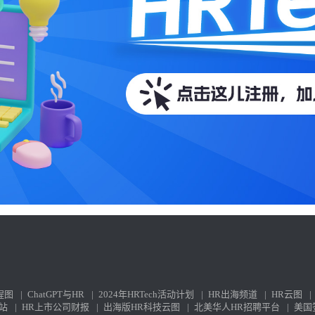
程图
|
ChatGPT与HR
|
2024年HRTech活动计划
|
HR出海频道
|
HR云图
|
站
|
HR上市公司财报
|
出海版HR科技云图
|
北美华人HR招聘平台
|
美国