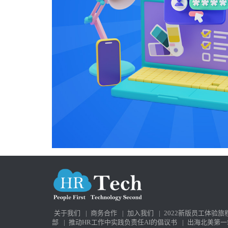
关于我们
|
商务合作
|
加入我们
|
2022新版员工体验旅
部
|
推动HR工作中实践负责任AI的倡议书
|
出海北美第一