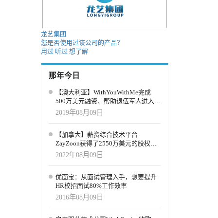
能源投资
其“概率
龙艺集团
您是否使用过该公司的产品？
用过
听过
想了解
I工具，就
我们到达
那年今日
。这种
。 企
【澳大利亚】WithYouWithMe完成
智能工作代
500万美元融资，帮助退伍军人进入劳
。当前的
动力市场
2019年08月09日
应收账款
【加拿大】薪资综合技术平台
的系统。
ZayZoon获得了2550万美元的股权和
，就像一辆
债务融资
2022年08月09日
你是
智能体会
，也更有价
优面宝：从面试管理入手，想要提升
HR校招面试80%工作效率
什么？”
2016年08月09日
算的薪资
” 一