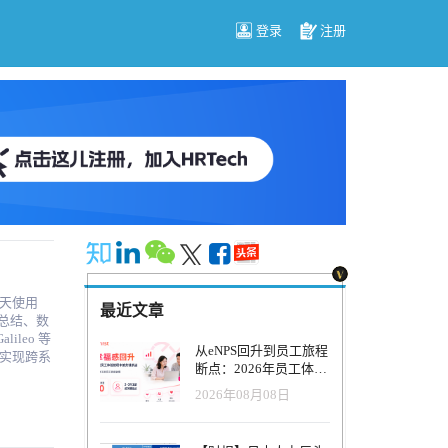
登录
注册
每天使用
最近文章
议总结、数
ileo 等
从eNPS回升到员工旅程
理实现跨系
断点：2026年员工体验
能率先完
管理正在发生什么变
2026年08月08日
化？
战略。虽
是真实存