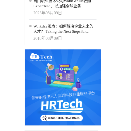
自由职业技术公司WorkGenius收购
速度较
Expertlead，以加强全球业务
—帮助企
2023年08月09日
新培养的
Workday观点：如何解决企业未来的
人才？ Taking the Next Steps for
理解”这些
Tomorrow's Talent
据错误，
2018年08月09日
。） 这
战略资源。
负责人，负
个地区的
-
企业界已
免“被锁
与
行业也很可
熟的落地能
的体现。HR