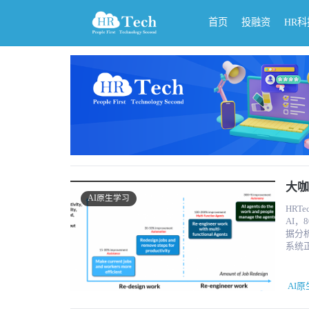
首页
投融资
HR
大咖
AI原生学习
HRT
AI
据分析
系统
统协
成AI系
布的报告
AI
横跨
然每