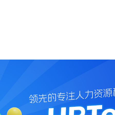
必须密切跟进这些生态变化。 其他担忧：工作流失与员工“被弱化”？ 在我这次
了很多类似的担忧：HR人员害怕被取代；招聘人员不确定候选人是否“真人”；
是都要变得更笨？” 我的回答是——如果你不主动拥抱这场革命，它也会在没有
情况下开始。这是一个商业史上难得的转型时期，我们有机会彻底重塑自己的工
不是退缩的时刻，而是亲手掌握AI工具、亲身实践的时刻。只要你开始使用这些
我们带你体验Galileo，你就会发现新的职业机会——你的熟练度与经验将成为你
类的工作？我建议别听技术圈那些危言耸听的人。这根本
们回头也可能会说：“其实开车也没多
。”那时候我们会把注意力放到生活的其他部分，用新的方式创造价值。 而AI技术仍然
新、如此不完美、变化如此迅速，反而创造了无数新的岗位与角色——超级员工
erworkers）、顾问、创新者——去挖掘新的应用场景。 我记得1981年电子表格刚推出
大家都以为会计师要失业了。结果呢？如今会计师比过去更多，只是他们不再浪
就像你身边的一台个人超级计算机。
木匠使用电动锯与自动雕刻机一样，你依然能创造出精美、复杂的作品——只要
迷雾已散，AI将长期存在。让我们一起走上“超级工作
的道路，帮助组织学习、应用并充分利用这项惊人的新技术。接下来的方向，就
分发挥 AI 影响力，拥抱超级员工时
代》，点击下载 附录思维导图：