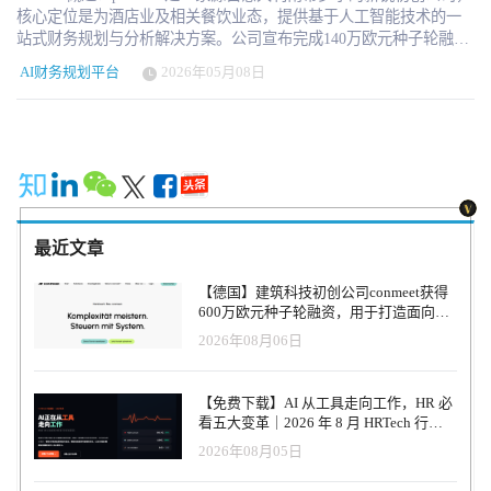
核心定位是为酒店业及相关餐饮业态，提供基于人工智能技术的一
站式财务规划与分析解决方案。公司宣布完成140万欧元种子轮融
资，本轮融资由Alpine Fund（Redstone & Euregio⁺）和奥地利aws
AI财务规划平台
2026年05月08日
Gründungsfonds领投，另有行业天使投资人参与投资。这笔资金将重
点用于核心技术的迭代升级，进一步完善AI算法模型，同时加速欧
洲市场的布局步伐，逐步拓展意大利、奥地利以外的更多欧洲国家
市场，夯实其在酒店业HR与财务协同管理领域的先发优势。
profitize是一家来自南蒂罗尔的初创公司，致力于为酒店业提供基于
人工智能的财务规划与分析平台。公司已完成140万欧元的种子轮融
资，将用于扩展技术并进军欧洲新市场。本轮融资由Alpine
Fund（Redstone & Euregio⁺）和奥地利aws Gründungsfonds领投，另
最近文章
有行业天使投资人参与投资。 核心痛点：从收入优化到人力成本破
解 “酒店业处理着海量数据，却往往缺乏将数据转化为明智决策的手
【德国】建筑科技初创公司conmeet获得
段。通过RateBoard，我们优化了收入端；如今借助profitize，我们正
600万欧元种子轮融资，用于打造面向贸
着手解决成本问题——因为归根结底，利润表底线上的数字才真正
易和建筑行业的AI操作系统
2026年08月06日
重要，”profitize联合创始人兼董事总经理西蒙·法尔肯施泰纳（Simon
Falkensteiner）表示。 团队背景 profitize总部位于意大利南蒂罗尔的
博尔扎诺，由Simon Falkensteiner 和 Michael Gorfer于2024年共同创
【免费下载】AI 从工具走向工作，HR 必
立。法尔肯施泰纳曾于2015年创立收益管理系统RateBoard，并于
看五大变革｜2026 年 8 月 HRTech 行业
2020年将其出售给意大利Zucchetti集团。 该平台将来自PMS（酒店
观察报告
2026年08月05日
管理系统）、POS（销售点系统）、会计、人力资源、银行及能源供
应商的财务数据整合到单一界面中。凭借实时分析、预测、自动化