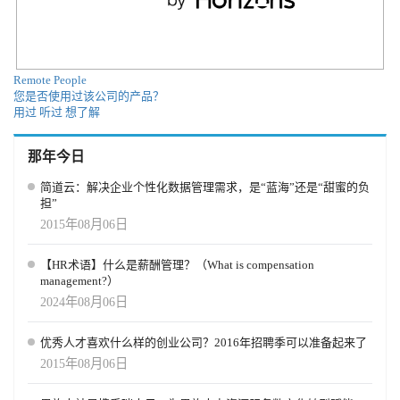
解自身人力成本、劳动生产率在行业中的定位，同时扩展生产力分
析功能，进一步强化AI算法的精准度；二是市场扩张，在巩固意大
利、奥地利现有市场的基础上，逐步进军欧洲其他国家和地区，扩
大市场覆盖范围；三是团队扩充，重点招募技术研发人才和客户成
Remote People
功人才，提升平台的技术竞争力和客户服务水平，进一步深化AI技
您是否使用过该公司的产品？
术在酒店业人力与财务协同管理中的应用，助力更多酒店实现高
用过
听过
想了解
效、精细化管理。
那年今日
简道云：解决企业个性化数据管理需求，是“蓝海”还是“甜蜜的负
担”
2015年08月06日
【HR术语】什么是薪酬管理？（What is compensation
management?）
2024年08月06日
优秀人才喜欢什么样的创业公司？2016年招聘季可以准备起来了
2015年08月06日