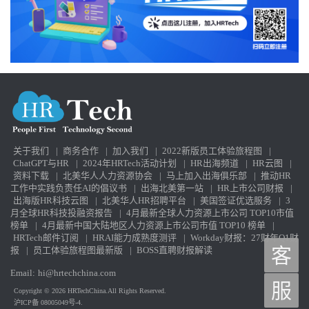
关于我们
|
商务合作
|
加入我们
|
2022新版员工体验旅程图
|
ChatGPT与HR
|
2024年HRTech活动计划
|
HR出海频道
|
HR云图
|
资料下载
|
北美华人人力资源协会
|
马上加入出海俱乐部
|
推动HR
工作中实践负责任AI的倡议书
|
出海北美第一站
|
HR上市公司财报
|
出海版HR科技云图
|
北美华人HR招聘平台
|
美国签证优选服务
|
3
月全球HR科技投融资报告
|
4月最新全球人力资源上市公司 TOP10市值
榜单
|
4月最新中国大陆地区人力资源上市公司市值 TOP10 榜单
|
HRTech邮件订阅
|
HRAI能力成熟度测评
|
Workday财报：27财年Q1财
客
报
|
员工体验旅程图最新版
|
BOSS直聘财报解读
Email:
hi@hrtechchina.com
服
Copyright © 2026 HRTechChina.All Rights Reserved.
沪ICP备 08005049号-4.