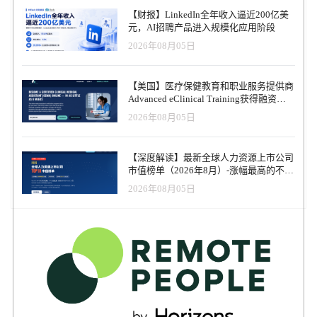
报告和基于AI的建议，它帮助酒店、酒店集团以及餐饮企业精准管
【财报】LinkedIn全年收入逼近200亿美
理其财务表现。 行业困境：人力、能源成本高企，数据分散难管控
元，AI招聘产品进入规模化应用阶段
据公司称，酒店业的经济环境正变得愈发严峻。劳动力成本不断上
2026年08月05日
涨，能源价格居高不下，且进一步提价的空间已然收窄。公司还指
出，许多酒店的财务数据处于分散状态，例如入住率存储在PMS
中，成本数据由税务顾问管理，员工信息在排班工具中，能源消耗
【美国】医疗保健教育和职业服务提供商
数据则由公用事业公司掌握。即便能获得完整概览，往往也要数周
Advanced eClinical Training获得融资，
之后，甚至可能根本无法获得。 profitize声称能够自动将这些数据整
以加速医疗卫生人才队伍建设
2026年08月05日
合到单一平台，并通过预测、预算规划、现金流分析以及AI驱动的
建议，使其实时转化为可执行的决策依据。 公司表示，自推出以
来，其平台已在欧洲多个国家被约150家酒店及餐饮企业采用。无论
【深度解读】最新全球人力资源上市公司
是业主自营的独立酒店还是多物业集团都在使用该平台，其应用场
市值榜单（2026年8月）-涨幅最高的不是
景涵盖预算编制、预测分析、现金流管理及劳动生产率分析。 公司
AI软件，而是传统人力服务商
称南蒂罗尔一家拥有40间客房的休闲酒店通过该平台将劳动力成本
2026年08月05日
降低了10%，且服务质量未受影响。profitize表示，实现这一成效的
手段并非裁员，而是基于入住率预测制定的更精准排班。 资本评
价：团队资深，聚焦HR核心痛点 “我们关注profitize已有一段时间，
很高兴现在能加入其中。该团队在酒店业拥有深厚的行业人脉，深
谙客户的实际痛点。我们将携手推进国际化进程，并在人工智能领
域强化其商业模式，”Redstone合伙人Ben Scheidt表示。 未来规划：
技术升级+市场扩张，强化HR科技布局 谈及未来发展规划，profitize
表示，本轮140万欧元融资将主要用于三个核心方向：一是平台技术
的持续迭代，重点开发匿名化行业基准对比功能，帮助酒店快速了