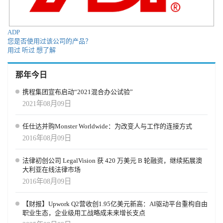
怪异故事。如今这些报道早已消失，取而代之的是超过1万亿美元的
基础设施、工程与能源投资——让AI真正变得安全且可用。 当然，
这并不意味着AI百分之百安全。如果使用不当，你仍可能得到错误
ADP
结论、糟糕报告或虚假结果。但我们正在学习如何“验证AI”的输
您是否使用过该公司的产品？
出，对其“概率性特征”也更加适应。 新的挑战也随之出现——AI的
用过
听过
想了解
能耗与资源消耗。例如，阿联酋的一位领导者告诉我，每一次
ChatGPT查询平均会消耗4升水，这已成为亟待解决的新问题。 接下
那年今日
来会怎样？ 我们才刚刚开始，AI的演进远未结束。 第一阶段：从单
用户到多功能使用场景 AI的最大ROI将来自我称之为“多功能智能
携程集团宣布启动“2021混合办公试验”
体”（Multi-Functional Agent）的形态。当前的AI工具，就像汽车中
2021年08月09日
的“助力方向盘”——虽然能帮助转动方向，但我们真正想要的是“AI
直接带我们到达目的地”，而非仅帮忙转向。 这种转变正在招聘和培
任仕达并购Monster Worldwide：为改变人与工作的连接方式
训领域率先出现。如今的AI代理能自动撰写职位需求、与候选人沟
2016年08月09日
通、安排面试并筛选简历，接下来还会连接入职与绩效评估。这种
“招聘-职业一体化智能体”正是多功能AI的雏形，我们也在为供应商
与买方制定相关蓝图。 企业不希望拥有上百个“各自为政的Agent”，
法律初创公司 LegalVision 获 420 万美元 B 轮融资，继续拓展澳
而是希望建立能贯穿端到端业务流程的“智能工作代理”。例如，“从
大利亚在线法律市场
设计到生产再到销售”或“从营销到签约、再到开票与支持”的全流
2016年08月09日
程。当前的单一用例AI将逐步走向融合。 随着这些多功能Agent的出
现（多数由IT团队自建，而非完全依赖供应商），企业岗位将被系
【财报】Upwork Q2营收创1.95亿美元新高：AI驱动平台重构自由
统性重塑。不再需要“面试协调员”“客户预约助理”或“应收账款专员”
职业生态，企业级用工战略成未来增长支点
——这些工作将被整合到AI工作流中。 在我们的Galileo实践中也能