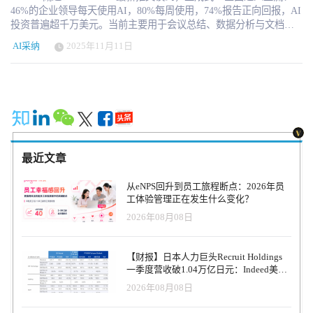
46%的企业领导每天使用AI，80%每周使用，74%报告正向回报，AI
投资普遍超千万美元。当前主要用于会议总结、数据分析与文档撰
写，但AI正在从“个人助理”升级为“多功能智能体”。IBM Ask HR 与
AI采纳
2025年11月11日
Galileo 等系统正在成为企业的数字伙伴。未来，AI Agent 将具备记
忆与个性，并通过数据治理实现跨系统协作。AI不会取代工作，而
是让HR成为“超级工作者”。企业的竞争，将取决于谁能率先完成AI
系统化转型。推荐阅读了解，视频解读可以访问视频号：HRTech 这
里有一份JoshBersin发布的报告《充分发挥 AI 影响力，拥抱超级员
工时代》，点击下载 Josh Bersin刚刚完成了一次横跨欧洲、亚洲和
中东、累计近六万英里的行程，拜访了数百家公司，讨论他们的AI
战略。虽然每家公司的成熟度各不相同，但有一点非常明确：AI作
最近文章
为商业工具已经到来——它是真实存在的，其使用场景正在迅速增
长。 宾夕法尼亚大学沃顿商学院（Wharton）的最新调查显示，46%
从eNPS回升到员工旅程断点：2026年员
的商业领袖每天使用生成式AI（Gen AI），80%每周至少使用一
工体验管理正在发生什么变化？
次。在这些用户中，72%正在衡量投资回报率（ROI），74%表示结
2026年08月08日
果是正向的。顺带一提，HR部门在使用率上排名第三，仅次于IT和
财务部门。 预算投入也在大幅上升：23%的大型公司每年在AI上的
支出超过2000万美元，43%超过1000万美元。 企业从AI中获得了什
【财报】日本人力巨头Recruit Holdings
么？答案是：生产力。目前最主要的应用是我称之为“第一阶段”的使
一季度营收破1.04万亿日元：Indeed美国
用方式——个人生产力提升。AI帮助员工总结会议、分析数据、查
收入逆势增长30%，AI招聘推动利润率升
2026年08月08日
找信息、撰写或分析文档。这些个人层面的应用确实带来了实在的
至47.4%
效率提升，但这仅仅是开始。 生成式AI或将成为“新一代微软Office”