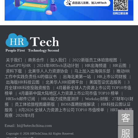
擎中，力图成为企业的端到端多功能智能体供应商。SAP收购
SmartRecruiters、Workday收购HiredScore、Paradox与Sana的整合，
正是这一趋势的体现。HR团队必须密切跟进这些生态变化。 其他担
忧：工作流失与员工“被弱化”？ 在我这次旅途中，听到了很多类似
的担忧：HR人员害怕被取代；招聘人员不确定候选人是否“真人”；
有人问我：“我们是不是都要变得更笨？” 我的回答是——如果你不
主动拥抱这场革命，它也会在没有你的情况下开始。这是一个商业
史上难得的转型时期，我们有机会彻底重塑自己的工作方式。现在
不是退缩的时刻，而是亲手掌握AI工具、亲身实践的时刻。只要你
关于我们
|
商务合作
|
加入我们
|
2022新版员工体验旅程图
|
开始使用这些工具，或者让我们带你体验Galileo，你就会发现新的
ChatGPT与HR
|
2024年HRTech活动计划
|
HR出海频道
|
HR云图
|
职业机会——你的熟练度与经验将成为你在AI时代的竞争优势。 至
资料下载
|
北美华人人力资源协会
|
马上加入出海俱乐部
|
推动HR
于AI是否会取代人类的工作？我建议别听技术圈那些危言耸听的
工作中实践负责任AI的倡议书
|
出海北美第一站
|
HR上市公司财报
|
人。这根本不可能。 即便有一天我们真的拥有“自动驾驶汽车”，我
出海版HR科技云图
|
北美华人HR招聘平台
|
美国签证优选服务
|
3
们回头也可能会说：“其实开车也没多有趣嘛。”那时候我们会把注意
月全球HR科技投融资报告
|
4月最新全球人力资源上市公司 TOP10市值
力放到生活的其他部分，用新的方式创造价值。 而AI技术仍然如此
榜单
|
4月最新中国大陆地区人力资源上市公司市值 TOP10 榜单
|
新、如此不完美、变化如此迅速，反而创造了无数新的岗位与角色
HRTech邮件订阅
|
HRAI能力成熟度测评
|
Workday财报：27财年Q1财
——超级员工（Superworkers）、顾问、创新者——去挖掘新的应用
报
|
员工体验旅程图最新版
|
BOSS直聘财报解读
|
HR科技云图认证
场景。 我记得1981年电子表格刚推出时，大家都以为会计师要失业
服务
|
8月2026 全球人力资源上市公司 TOP10 市值榜单
|
HRTech 月度
观察 · 2026年8月
客
了。结果呢？如今会计师比过去更多，只是他们不再浪费时间手算
列数。 对于设计师、创作者、作家或分析师而言，AI就像你身边的
Email:
hi@hrtechchina.com
一台个人超级计算机。正如木匠使用电动锯与自动雕刻机一样，你
服
依然能创造出精美、复杂的作品——只要学会使用这些新工具。 欢
Copyright © 2026 HRTechChina.All Rights Reserved.