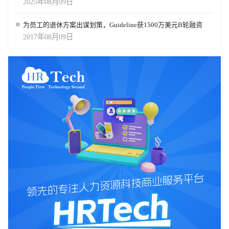
2025年08月09日
看到这一趋势：它从最初的HR助手，进化为能自动回答问题、生成
课程、解决复杂薪酬或内部政策问题的系统。Galileo如今能“为你构
为员工的退休方案出谋划策，Guideline获1500万美元B轮融资
建解决方案”，从“问题或想法”一步直达“验证过的解决方案”，就像
一辆“自动驾驶汽车”。 智能体将拥有记忆与个性 第二个重大变化
2017年08月09日
是：AI智能体开始“了解你是谁”。例如，Galileo现在可以记住你的身
份和过往行为。与其每次都从零开始，这些智能体会**“从你的使用
中学习”，或“从业务本身学习”**，因此变得更具自主性、更个性
化，也更有价值。 想象一下：你是一位经理，面临产能不足的问
题。你问Galileo：“能帮我招聘一个新员工吗？”Galileo可能会回答：
“在我帮您开启招聘申请之前，能否请您说明这个职位要做什么？”然
后它可能继续问你部门的管理幅度（因为它掌握基准数据），并建
议道：“以您预算的薪资水平，寻找内部候选人可能更合适。是否希
望我帮您筛选具备相关技能的公司内部员工？” 一个月后，当你再次
向Galileo求助时，它可能会说：“上次您新招的那位员工似乎上手速
度较慢。我们是否该为团队制定一个新的培训计划，再考虑增员？”
看出差别了吗？当所有这些“助力方向盘式”的AI工具逐渐协同工作
时，下一步就是让AI真正“接管整辆车的驾驶”——帮助企业整体运
作，而非只处理单点事务。Bersin预测：这类系统将在2026年大量落
地。 数据管理将成为企业的命脉 在与拥有AI经验的公司交流时，我
们几乎发现了一个共同点：他们新培养的最关键能力，是数据管
理、数据标注与数据治理。 我们在构建Galileo的过程中也得到了相
同的教训：如果数据不准确、不及时、未正确标注，AI的输出就会