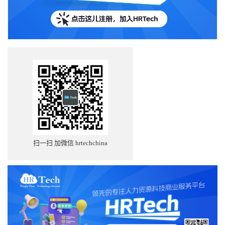
失真。AI本身并不“理解”这些文字或数字的意义，它只是通过概率
与向量计算来生成答案。因此，哪怕最微小的数据错误，都可能导
致高比例的错误结论。（可参考我关于“45%的新闻查询结果有误”的
播客内容。） 这也是为什么像IBM、沃尔玛、BMS这样的公司最终
发现，“数据所有权”成为了关键战略资源。 例如，IBM在其“Ask
HR”智能体中管理着超过6000条HR政策，并为每条政策指定负责
人，负责更新与维护。现在，IBM正在构建新的智能体，用以扫描政
策内容，监测全球数千个地区的法规变动，以提醒潜在风险。可以
预见，所有公司都将踏上这一学习曲线。 智能体将与智能体对话 更
令人兴奋的是：AI智能体之间的“互联互通”即将实现。我们称之为
Agent-to-Agent（A2A）通信，或多代理通信协议（MCP）。虽然这
些协议仍在早期阶段，但企业界已在积极探索。 不过我也要提醒一
句：别急着采购五十个不同的AI代理。如果这些代理不能互相协
作，它们的实际价值会大打折扣。许多客户现在签合同时只签一
年，就是为了避免“被锁死在某个快速过时的AI系统中”。 供应商风
扫一扫 加微信 hrtechchina
险与市场格局 AI前路依然存在风险。我们仍不确定OpenAI是否能
“自我整顿”，微软的Copilot目前分散在多个方向，而谷歌（Gemini）
与Anthropic还需面对来自Grok、DeepSeek等新竞争者。如果股市出
现剧烈调整，AI行业也很可能迎来一轮整合。 我认为，那些专注于
高质量、务实商业应用的产品才最值得购买。例如Galileo、
Paradox、Eightfold、Sana、Arist等，这些HR领域的AI产品都已具备
成熟的落地能力。 此外，各大HCM厂商——SAP、Workday、
ADP、HiBob、ServiceNow——也正在将AI智能体嵌入薪酬与流程引