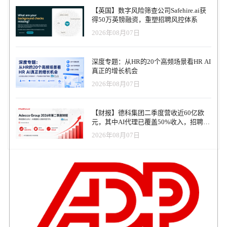
不得不说，这种使用方式与文字处理、电子表格和互联网搜索早期
【英国】数字风险筛查公司Safehire.ai获
的发展非常相似——它们都是“个人生产力”的革命。微软对此早已深
得50万英镑融资，重塑招聘风控体系
谋远虑，MS Copilot正在逐渐成为“新一代Office套件”。 当然，AI能
2026年08月07日
做的远不止这些。目前约有12%的公司部署了企业级AI代理
（Corporate Agent），例如IBM的“Ask HR”。这类“知识与信息管理”
聊天机器人正迅速普及，它们可以取代复杂的门户网站和SharePoint
深度专题：从HR的20个高频场景看HR AI
页面，也可用于客户支持。未来，每家公司都会拥有自己的AI代
真正的增长机会
理。 举个例子：我们的一位客户——一家大型医疗保健公司——已
2026年08月07日
经运行员工聊天机器人（Agent）四年之久。它的成功使得公司所有
的HR应用都逐步整合在其后端。员工通过该Agent就能获得关于薪
资、福利、工作排班甚至培训的帮助。 AI在招聘领域的应用也已被
【财报】德科集团二季度营收近60亿欧
证明行之有效：候选人可以与智能代理聊天、完成AI评估，甚至接
元，其中AI代理已覆盖50%收入，招聘服
受AI虚拟面试——这一切可在深夜进行，无需安排与招聘经理的通
务进入运营重构阶段
话。 虽然高ROI的多功能Agent（Stage 3）尚未全面落地，但各企业
2026年08月07日
已开始部署AI教练和AI学习工具。许多大型客户已上线AI原生学习
系统，实现了30%–40%的人员优化，同时显著提升了学习与赋能效
率。 跨越卢比孔河：我们越过了什么界限？ “跨越卢比孔河”
（Crossing the Rubicon）意味着“无法回头的临界点”。现在，我们正
处在这样的时刻。 尽管外界仍有各种危言耸听的报道——称AI将毁
掉工作与生活——生成式AI其实是一种有用、务实、且易于理解的
工具。它并不完美（我在播客中讨论过ChatGPT的高错误率），但一
旦你掌握了使用方法，并建立可靠的数据集，AI的表现相当令人满
意。 两年前，《纽约时报》还在刊登那些关于AI恋人或“AI伴侣”的