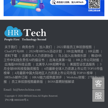
关于我们
|
商务合作
|
加入我们
|
2022新版员工体验旅程图
|
ChatGPT与HR
|
2024年HRTech活动计划
|
HR出海频道
|
HR云图
|
资料下载
|
北美华人人力资源协会
|
马上加入出海俱乐部
|
推动HR
工作中实践负责任AI的倡议书
|
出海北美第一站
|
HR上市公司财报
|
出海版HR科技云图
|
北美华人HR招聘平台
|
美国签证优选服务
|
3
月全球HR科技投融资报告
|
4月最新全球人力资源上市公司 TOP10市值
榜单
|
4月最新中国大陆地区人力资源上市公司市值 TOP10 榜单
|
HRTech邮件订阅
|
HRAI能力成熟度测评
|
Workday财报：27财年Q1财
报
|
员工体验旅程图最新版
|
BOSS直聘财报解读
客
Email:
hi@hrtechchina.com
服
Copyright © 2026 HRTechChina.All Rights Reserved.
沪ICP备 08005049号-4.