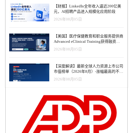
案的战略重点完全一致，体现了我们对Paynest塑造未来支付技术能
【财报】LinkedIn全年收入逼近200亿美
力的信心。 我们期待着一段合作之旅，利用我们的专业知识支持
元，AI招聘产品进入规模化应用阶段
Paynest 的发展，并为数字支付生态系统的发展做出贡献。 CTT 数
2026年08月05日
字、新渠道和创新总监Nuno Matos补充说："这次机会有力地表明了
CTT 集团对国内初创企业生态系统的承诺。我们相信 Paynest 具备在
更广阔的欧洲市场取得成功的一切条件，我们希望为它的成功做出
【美国】医疗保健教育和职业服务提供商
贡献。我们非常清楚，改善人们与金钱以及与雇主之间的关系非常
Advanced eClinical Training获得融资，
重要。如今，企业提供能够真正促进员工福祉的福利比以往任何时
以加速医疗卫生人才队伍建设
2026年08月05日
候都更加重要，这不仅是为了提高生产率，也是为了留住最优秀的
人才。正如我们所做的所有投资一样，我们也看到了合作的绝佳机
会，这也加强了 CTT 对员工福利的日益重视"。 M4 Ventures 的执行
【深度解读】最新全球人力资源上市公司
合伙人Luis Gutman说： "Paynest 因其卓越的产品开发潜力和高素质
市值榜单（2026年8月）-涨幅最高的不是
的创始团队而脱颖而出。创始人与市场的契合是显而易见的，这促
AI软件，而是传统人力服务商
使我们决定在时机成熟时积极支持其发展并进军巴西市场
2026年08月05日