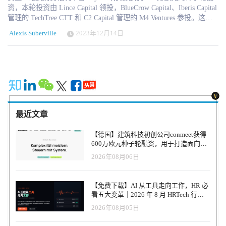
资，本轮投资由 Lince Capital 领投，BlueCrow Capital、Iberis Capital
管理的 TechTree CTT 和 C2 Capital 管理的 M4 Ventures 参投。这笔
投资将使团队能够推进产品开发工作，加强团队实力，并加快公司
Alexis Suberville
2023年12月14日
在欧洲的扩张计划。 Paynest 于 2022 年 11 月由Nuno Pereira创立，
Alexis Suberville随后加入。该平台已受到各行各业众多雇主和数千
名员工的青睐，促使公司加大力度，充分利用这一势头。 Paynest 联
合创始人兼首席执行官Nuno Pereira说： "即使在充满挑战的全球筹
资环境中，Paynest 的使命也引起了投资者的强烈共鸣。我们很高兴
能得到他们的支持，通过这一轮融资，我们有能力实现我们的愿
景，即通过一个单一的、用户友好的平台来提高全欧洲员工的财务
健康水平。 Paynest 是一个金融平台，通过提供一整套提高员工财务
最近文章
健康水平的福利，使公司能够脱颖而出。除金融产品外，Paynest 还
通过有关个人财务管理的个性化文章推广财务知识，并提供一个由
【德国】建筑科技初创公司conmeet获得
合格教练组成的团队，为员工提供保密的个性化支持。 Lince Capital
600万欧元种子轮融资，用于打造面向贸
的合伙人 Tomás Lavin Peixe 评论说： "我们对 Paynest 及其潜力感到
易和建筑行业的AI操作系统
2026年08月06日
兴奋。我们的战略是投资拥有卓越团队和颠覆性潜力的葡萄牙公
司，Paynest 成熟的产品和大胆的战略使其成为在欧洲市场取得成功
的理想选择。已经使用 Paynest 的数十家公司证明了这一点，我们希
【免费下载】AI 从工具走向工作，HR 必
望越来越多的欧洲公司将该解决方案作为吸引和留住人才的一种方
看五大变革｜2026 年 8 月 HRTech 行业
式。 蓝鸦资本联合创始人兼基金经理António Mello Campello补充
观察报告
2026年08月05日
说："蓝鸦资本很高兴宣布我们最近对Paynest的投资。作为致力于走
在技术创新前沿的投资者，此次投资与我们推进技术驱动型解决方