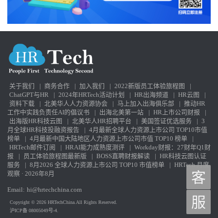
关于我们
|
商务合作
|
加入我们
|
2022新版员工体验旅程图
|
ChatGPT与HR
|
2024年HRTech活动计划
|
HR出海频道
|
HR云图
|
资料下载
|
北美华人人力资源协会
|
马上加入出海俱乐部
|
推动HR
工作中实践负责任AI的倡议书
|
出海北美第一站
|
HR上市公司财报
|
出海版HR科技云图
|
北美华人HR招聘平台
|
美国签证优选服务
|
3
月全球HR科技投融资报告
|
4月最新全球人力资源上市公司 TOP10市值
榜单
|
4月最新中国大陆地区人力资源上市公司市值 TOP10 榜单
|
HRTech邮件订阅
|
HRAI能力成熟度测评
|
Workday财报：27财年Q1财
报
|
员工体验旅程图最新版
|
BOSS直聘财报解读
|
HR科技云图认证
服务
|
8月2026 全球人力资源上市公司 TOP10 市值榜单
|
HRTech 月度
观察 · 2026年8月
客
Email:
hi@hrtechchina.com
服
Copyright © 2026 HRTechChina.All Rights Reserved.
沪ICP备 08005049号-4.