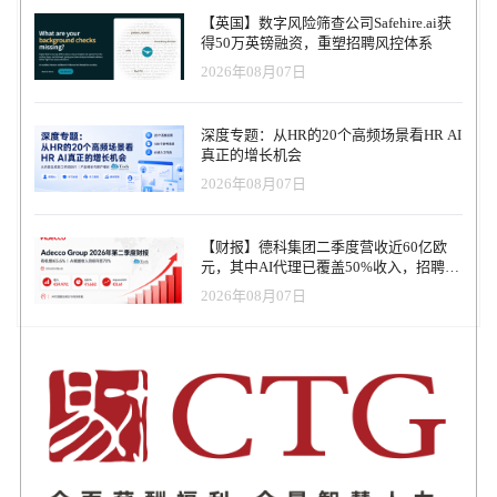
步扩展的巨大潜力，我们期待利用 EQT 在技术和软件方面的经验，
【英国】数字风险筛查公司Safehire.ai获
在我们共同努力加速 HRBrain 有机和无机增长的过程中，为总裁
得50万英镑融资，重塑招聘风控体系
Hiroki Hori 及其员工提供支持。 HRBrain 首席执行官 Hiroki Hori 评
2026年08月07日
论说："HRBrain 主要通过 SaaS 型软件和咨询服务为日本公司推广人
力资源领域的解决方案。我们很高兴能与 EQT 建立稳固的合作伙伴
关系，努力实现我们的使命。我们将共同努力，继续为多样化的工
深度专题：从HR的20个高频场景看HR AI
作场所提供不可或缺的独特产品，解决人力资源领域的复杂问题。
真正的增长机会
该交易预计将于 2023 年第四季度完成。 为 BPEA EQT 提供顾问服
2026年08月07日
务的有 SMBC Nikko、mk（法律）和毕马威（财务、税务和
ESG）。UBS 和 Shiomizaka（法律）为公司提供了咨询服务。
【财报】德科集团二季度营收近60亿欧
元，其中AI代理已覆盖50%收入，招聘服
务进入运营重构阶段
2026年08月07日