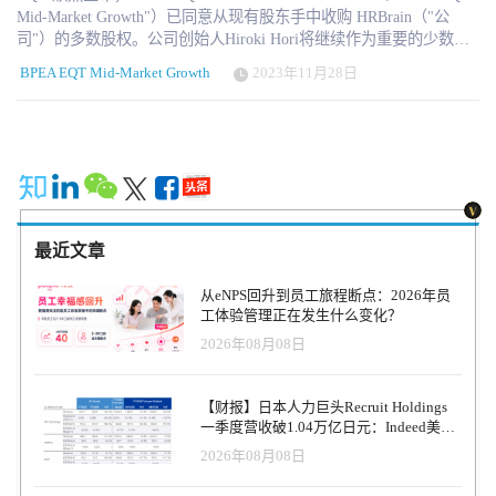
Mid-Market Growth"）已同意从现有股东手中收购 HRBrain（"公
司"）的多数股权。公司创始人Hiroki Hori将继续作为重要的少数股
东，并继续担任首席执行官。 HRBrain 成立于 2016 年，旨在提供旨
BPEA EQT Mid-Market Growth
2023年11月28日
在简化和精简公司绩效评估流程的软件解决方案。如今，公司的人
力资源解决方案已发展到包括综合人才管理、员工体验和组织评
估、劳动管理、人工智能聊天机器人、360 评审等。HRBrain 总部位
于东京，拥有 150 多名员工。 随着日本持续面临人才短缺问题，以
及对人力资本指标披露的监管要求不断提高，对支持人才管理和员
工参与的解决方案的需求也在迅速增长。凭借直观的用户界面/用户
体验设计、灵活的模块选择以及强大的客户支持和咨询服务，
HRBrain 已经发展了一个高度多元化的客户群，累计帮助 2,500 多家
最近文章
公司更有效地与人才打交道。此外，公司拥有一流的客户满意度和
强大的客户保留率，尤其是在大中型企业这一核心目标市场，每年
从eNPS回升到员工旅程断点：2026年员
的经常性收入增长超过 60%。 EQT 在全球范围内发展强大的软件业
工体验管理正在发生什么变化？
务方面拥有丰富的经验，自 2018 年以来，已在全球范围内进行了超
2026年08月08日
过 15 项软件投资，股权投资额超过 100 亿美元。BPEA EQT Mid-
Market Growth 将利用该公司的内部软件和数字化能力以及全球行业
专家网络，为 HRBrain 的下一阶段发展提供支持。 EQT 日本咨询团
【财报】日本人力巨头Recruit Holdings
队合伙人 Tetsuro Onitsuka 评论说："HRBrain 是日本人才管理领域的
一季度营收破1.04万亿日元：Indeed美国
领军企业之一，其背后是劳动力萎缩、日益转向基于工作的招聘以
收入逆势增长30%，AI招聘推动利润率升
2026年08月08日
及监管部门推动人力资本可视化和披露等重大社会问题所带来的强
至47.4%
劲发展势头。我们认为该公司令人印象深刻的产品和服务具有进一