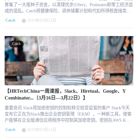
筹集了一大笔种子资金，以清理优步(Uber)、Postmates和零工经济造
成的混乱。Catch将健康保险、退休储蓄计划和代扣所得税直接卖给
自由职业者、承包商或任何未被发现的人。通过建立和管理简化的
Catch
2019年03月22日
福利服务，Catch可以为未来的工作提供一个安全网。 “为了保持社
会竞争力，我们需要解决不平等和波动性问题。Catch的联合创始人
兼首席运营官克里斯汀•泰瑞尔(Kristen Tyrrell)写道:“我们认为，
Catch是为雇主或政府员工提供其他福利的第一步。”她的联合创始人
Catch
兼首席执行长、前凯鹏华盈(Kleiner Perkins)设计研究员安德鲁•安布
罗西诺(Andrew Ambrosino)在处理公司通常聘请人力资源经理处理的
所有文书和项目时遇到了这个问题。“制定福利计划是一件痛苦的事
情。你必须成为这个领域的专家，即使你成为了专家，执行和获得
你需要的东西也是相当困难的。Catch为你做了所有这些烦人但必不
可少的工作。 现在Catch在成千上万的用户中试用了它的产品后，得
到了它的第一个媒体。获悉，其极具竞争力的种子期融资已接近尾
声，Catch证实其已融资510万美元，融资后估值为2,050万美元，由
【HRTechChina一周速报，Slack、Hiretual、Google、Y
科斯拉风投(Khosla Ventures)、Kindred Ventures和NYCA Partners共同
Combinator...（3月16日—3月22日）】
牵头。这是其100万美元的种子期后续行动，将推动其扩大到全面健
重要资讯 Slack将加密密钥的控制权移交给受监管的客户 Slack今天
康保险登记，人寿保险和更多。Catch是一个日益增长的趋势的一部
宣布它正在为Slack推出企业密钥管理（EKM），一种新工具，使客
分，它见证了最好的Y Combinator初创公司在演示日到来之前就获得
户能够在企业版通信应用程序中控制其加密密钥。密钥在AWS KMS
了全部资金。 福利制度是由雇主建立和提供的，创造了中世纪的中
密钥管理工具中进行管理。（详情请见：
产阶级。在战后的经济繁荣时期，以健康保险和养老金的形式提供
Catch
2019年03月22日
http://www.hrtechchina.com/27319.html） 针对发薪日贷款人，Branch
福利的公司使家庭稳定，从而带来了广泛的增长和繁荣。在私营部