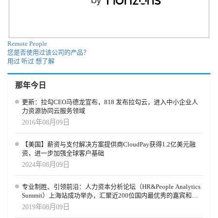
CultureAI 认识到，我们都是人，每个人都可能犯错。因此，
CultureAI 致力于建立一个不再因人为错误而导致安全漏洞的世界。
CultureAI平台使企业能够实时测量员工行为，减少并修复人为网络
风险，无论员工在何处工作，从电子邮件到即时通讯工具，再到
Remote People
SaaS应用程序。 CultureAI总部位于英国，在曼彻斯特和伦敦设有办
您是否使用过该公司的产品？
事处，深受全球领先企业的信赖。
用过
听过
想了解
那年今日
更新：拉勾CEO马德龙宣布，818 发布拉勾云，进入中小企业人
力资源协同云服务领域
2016年08月09日
【美国】薪资与支付解决方案提供商CloudPay获得1.2亿美元融
资，进一步加强全球客户基础
2024年08月09日
专业制胜、引领前沿：人力资本分析论坛（HR&People Analytics
Summit）上海站成功举办，汇聚近200位国内最优秀的嘉宾和前
瞻的HR同仁
2019年08月09日