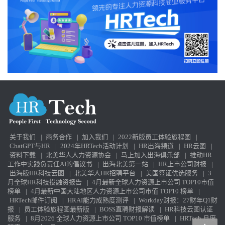
关于我们
|
商务合作
|
加入我们
|
2022新版员工体验旅程图
|
ChatGPT与HR
|
2024年HRTech活动计划
|
HR出海频道
|
HR云图
|
资料下载
|
北美华人人力资源协会
|
马上加入出海俱乐部
|
推动HR
工作中实践负责任AI的倡议书
|
出海北美第一站
|
HR上市公司财报
|
出海版HR科技云图
|
北美华人HR招聘平台
|
美国签证优选服务
|
3
月全球HR科技投融资报告
|
4月最新全球人力资源上市公司 TOP10市值
榜单
|
4月最新中国大陆地区人力资源上市公司市值 TOP10 榜单
|
HRTech邮件订阅
|
HRAI能力成熟度测评
|
Workday财报：27财年Q1财
报
|
员工体验旅程图最新版
|
BOSS直聘财报解读
|
HR科技云图认证
服务
|
8月2026 全球人力资源上市公司 TOP10 市值榜单
|
HRTech 月度