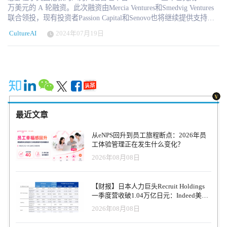
万美元的 A 轮融资。此次融资由Mercia Ventures和Smedvig Ventures
联合领投，现有投资者Passion Capital和Senovo也将继续提供支持。
尽管许多公司多年来在意识和培训计划方面投入了大量资金，但据
CultureAI
2024年07月19日
Forrester预测，2024年90%的数据泄露事件将涉及人为错误，因为不
经常进行的安全培训并不能改变员工的行为。CultureAI 采用数据驱
动的方法，通过创新的人力风险管理平台（Human Risk Management
Platform）帮助企业监控、减少和修复人为网络风险，使企业能够识
别劳动力安全风险、及时指导员工并自动修复。 继 2021 年和 2023
年分别获得 400 万美元和 500 万美元的种子轮投资后，CultureAI 的
人力风险管理产品迅速得到采用，收入和客户显著增长，其中包括
Revolut、RAC、Wickes、Delivery Hero、ClearBank 和 Marie Curie。
最近文章
在 SaaS 应用程序、协作工具和生成式人工智能广泛应用的推动下，
CultureAI 的网络风险检测和管理方式不断发展。 CultureAI 致力于
从eNPS回升到员工旅程断点：2026年员
建设一个不再因人为错误而导致安全漏洞的世界。为了实现这一愿
工体验管理正在发生什么变化？
景，公司将大力投资于产品的发展，并扩大所有部门的团队，力争
2026年08月08日
在未来 12 个月内将员工人数翻一番。此外，公司还计划提高其在美
国的市场地位和影响力。 CultureAI公司创始人兼首席执行官James
Moore说："想象一下，拥有一支数千人的团队，深入了解企业及其
【财报】日本人力巨头Recruit Holdings
员工。如果这个团队能从源头上审查、了解并解决每个员工产生的
一季度营收破1.04万亿日元：Indeed美国
风险，那么违规行为就能减少 80% 左右。虽然建立这样一个团队并
收入逆势增长30%，AI招聘推动利润率升
2026年08月08日
不现实，但我们可以利用智能技术来模仿它的有效性。 “解决人为风
至47.4%
险对网络安全至关重要。每天，每 4 名员工中就有 1 人在工作中制