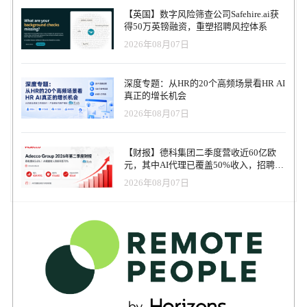
造网络风险，从在影子 SaaS 应用程序中重复使用密码，到与人工智
【英国】数字风险筛查公司Safehire.ai获
能工具过度共享知识产权。我们都是人，都会犯错。然而，仅仅进
得50万英镑融资，重塑招聘风控体系
行更多的安全意识培训并不能解决这个问题，我们无法训练出人类
2026年08月07日
的错误。这就是为什么我们专注于创建一个平台，通过干预和提示
来检测并自动修复所有的劳动力网络风险"。 Mercia Ventures 的投资
人 Adam Lovell 评论说： “CultureAI走在了人力风险管理这一新兴领
深度专题：从HR的20个高频场景看HR AI
域发展的前沿。詹姆斯和他的团队对企业面临的挑战有着深刻的理
真正的增长机会
解，他们开发出了一种全面的解决方案，可以确保企业免受各种网
2026年08月07日
络威胁。我们相信，该公司有望实现突破性增长。这笔资金将帮助
该公司进一步面向全球受众，并确立其市场领导者的地位。 Smedvig
Ventures合伙人Joe Knowles补充道： “人们普遍认为，人为错误是网
【财报】德科集团二季度营收近60亿欧
络攻击最普遍的载体，而无效的培训计划却无法有效地防止这种错
元，其中AI代理已覆盖50%收入，招聘服
误。应用于实时行为数据的高级分析为CISO控制人为网络风险提供
务进入运营重构阶段
了一种新方法。CultureAI正以其市场领先的软件开创这一先河，提
2026年08月07日
供即时可见性和漏洞缓解。詹姆斯作为该领域的思想领袖享有极高
的声誉，我们很高兴能与他和他的团队一起与Mercia Ventures合作。
半岛集团网络安全副总监Aaron Paddison谈到了CultureAI为其组织带
来的价值： “我们认识到，在改善员工安全行为方面，一揽子培训的
实际效果甚微，我们需要一个更有针对性的解决方案。在了解员工
的行为方面，CultureAI 改变了我们的游戏规则。我们可以在风险发
生时进行干预，而不是依赖于培训模块（人们会立即忘记）。 关于
CultureAI 创新的CultureAI人力风险管理平台使安全团队能够即时识
别员工的网络安全风险，对员工进行即时指导，并自动进行修复。