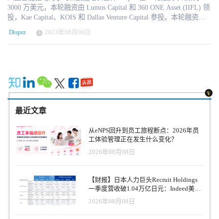
3000 万美元，本轮融资由 Lumos Capital 和 360 ONE Asset (IIFL) 领
投，Kae Capital、KOIS 和 Dallas Venture Capital 参投。本轮融资的
资金将用于全球市场扩张和产品开发，在印度等新兴市场采用生成
Disprz
2023年08月08日
式人工智能等新时代技术，并在产品符合市场需求后向美国市场扩
张。公司为 Thrasio、亚马逊、Mint Dentistry 等行业领先企业提供服
务。 自2015年成立以来，Disprz见证了公司的显著增长，是C轮融资
中为数不多的人力资源科技初创企业之一。"Disprz联合创始人兼首
席运营Kuljit Chadha表示："公司在大流行病高峰期间和之后的收入
持续增长表明，在人力资源科技领域，人们的进步是一个不景气的
问题--这是人类的核心问题。 Disprz 联合创始人兼首席执行官 Subbu
Viswanathan 说："Disprz 走在学习和技能培训领域创新的前沿。我们
最近文章
的使命是让劳动力适应快速变化的世界，我们采用 B2B SaaS 方法来
完成这一使命。 Lumos Capital Group董事总经理Rohan Wadhwa
从eNPS回升到员工旅程断点：2026年员
说："Disprz提供了罕见的产品广度组合，包括学习管理系统、学习
工体验管理正在发生什么变化？
体验平台和前线启用产品，以满足客户的各种需求，同时还提供了
2026年08月08日
产品质量深度，以确保以最高水平的产品创新为客户服务。 Disprz
的业务已遍及各大洲，为350多家企业提供服务，并拥有令人印象深
刻的知名家居品牌和行业领袖。此次融资将使Disprz能够扩大全球团
【财报】日本人力巨头Recruit Holdings
队，聘请数据科学家、技能科学家和工程师来补充其产品能力，并
一季度营收破1.04万亿日元：Indeed美国
通过扩大本地市场团队来加速成功。公司还计划建立战略合作伙伴
收入逆势增长30%，AI招聘推动利润率升
2026年08月08日
关系并进行战略收购，与更广泛的学习生态系统合作，包括HCM企
至47.4%
业、人才奖励平台、学习内容企业和评估企业。 文章来源：