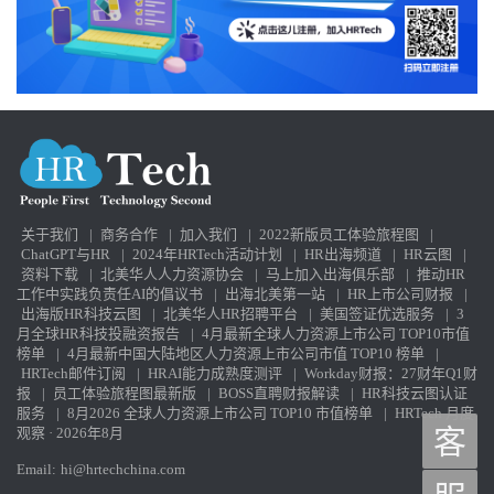
关于我们
|
商务合作
|
加入我们
|
2022新版员工体验旅程图
|
ChatGPT与HR
|
2024年HRTech活动计划
|
HR出海频道
|
HR云图
|
资料下载
|
北美华人人力资源协会
|
马上加入出海俱乐部
|
推动HR
工作中实践负责任AI的倡议书
|
出海北美第一站
|
HR上市公司财报
|
出海版HR科技云图
|
北美华人HR招聘平台
|
美国签证优选服务
|
3
月全球HR科技投融资报告
|
4月最新全球人力资源上市公司 TOP10市值
榜单
|
4月最新中国大陆地区人力资源上市公司市值 TOP10 榜单
|
HRTech邮件订阅
|
HRAI能力成熟度测评
|
Workday财报：27财年Q1财
报
|
员工体验旅程图最新版
|
BOSS直聘财报解读
|
HR科技云图认证
服务
|
8月2026 全球人力资源上市公司 TOP10 市值榜单
|
HRTech 月度
观察 · 2026年8月
客
Email:
hi@hrtechchina.com