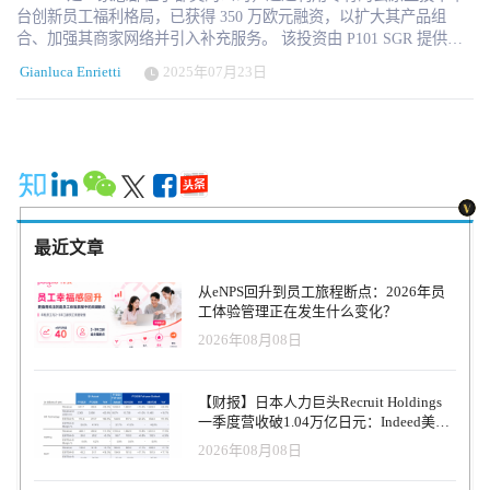
台创新员工福利格局，已获得 350 万欧元融资，以扩大其产品组
合、加强其商家网络并引入补充服务。 该投资由 P101 SGR 提供，
通过 Programma 103 和 Azimut Eltif Venture Capital P103 完成了他们
Gianluca Enrietti
2025年07月23日
的第 13 次投资。P101 加入了之前支持 Toduba 愿景的投资者的行
列，包括通过其 Fondo Rilancio Startup 的 CDP Venture Capital
SGR。 Toduba 首席执行官兼联合创始人 Gianluca Enrietti 表示：“在
我们进入这个新的增长阶段时，我们很自豪 P101 的加入。他们的支
持证实，托杜巴的开放和可扩展模式是应对快速发展的福利格局的
正确答案——这种模式越来越透明、灵活且扎根于当地。凭借我们
的专有技术，我们构建了一个真正以人为本的福利平台。现在，随
着新的注资，我们已准备好将我们独特的模式带到欧洲。 Toduba 由
最近文章
Gianluca Enrietti 和 Bruno Cavigioli 于 2017 年创立，旨在简化企业福
利的获取并使其民主化，Toduba 的运营始于 2020 年，在 COVID-19
从eNPS回升到员工旅程断点：2026年员
大流行期间将意大利市政当局发放的团结券数字化。 Todoba 为公司
工体验管理正在发生什么变化？
提供了一个用于端到端员工福利管理的全数字化平台。Toduba 平台
2026年08月08日
的核心是基于私有区块链技术的专有交易引擎，旨在确保安全性、
可追溯性和灵活性。福利可以累积、部分甚至低至美分兑换。 据报
道，通过一体化应用程序，公司可以无缝地提供所有主要福利，完
【财报】日本人力巨头Recruit Holdings
全可根据员工需求进行定制并符合现行法规。个人可以直接在应用
一季度营收破1.04万亿日元：Indeed美国
程序内激活他们最喜欢的商店和餐馆。 三年内，Todoba 收入从 2022
收入逆势增长30%，AI招聘推动利润率升
2026年08月08日
年的 160 万欧元飙升至 2024 年的 4170 万欧元，平台上的活跃用户
至47.4%
超过 15 万。Toduba 依靠由 30,000 家附属商家组成的网络，并与意