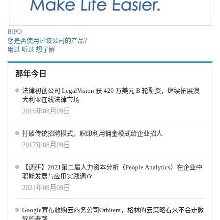
性理念企业福利. 该名称由三个首字母缩略词组成：To、Du、Ba。
“To”代表 创始人的家乡都灵，这给了他们能量和灵感。Toduba 的平
台促使用户探索城市的所有地点，发现大量消费机会。 “Du”，代表
BIPO
英文“do”的发音，to do。对于创始人和整个 Toduba 团队来说，具体
您是否使用过该公司的产品？
行动和项目实施是无价的。因此，该公司致力于实现共同目标，将
用过
听过
想了解
用户的福祉置于中心，并与商家合作。 最后，“Ba”代表“购物券”，
总结了公司提供的解决方案。Toduba 非常重视消费电路，并提供自
那年今日
由消费，没有约束和限制。目标是让人们以宁静、安全的方式购
物，轻松便捷地简化流程。
法律初创公司 LegalVision 获 420 万美元 B 轮融资，继续拓展澳
大利亚在线法律市场
2016年08月09日
打破传统招聘模式，职印利用佣金模式给企业招人
2017年08月09日
【调研】2021第二届人力资本分析（People Analytics）在企业中
职能发展与应用实践调查
2021年08月09日
Google宣布收购云商务公司Orbitera，格林的云策略看来不会走微
软的老路