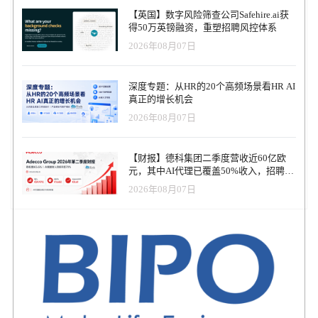
大利 80% 的主要大型零售分销商达成协议。该公司为大约 2,000 家
【英国】数字风险筛查公司Safehire.ai获
企业提供服务，其中大部分是中小企业，并与韦莱韬悦、任仕达和
得50万英镑融资，重塑招聘风控体系
Happily 等合作伙伴合作。 新资金将用于扩大 Toduba 的产品组合，
2026年08月07日
加强其商家网络，加速有机增长和并购活动，在灵活福利领域引入
补充服务，并启动其国际扩张。 “我们坚信托杜巴的潜力。该公司通
过其专有技术和以人为本的方法为传统的企业福利领域带来了真正
深度专题：从HR的20个高频场景看HR AI
的创新，“P101 合伙人 Alessandro Tavecchio 说。 “凭借强大的吸引力
真正的增长机会
和快速增长的市场，托杜巴完全有能力引领下一阶段的福利转型。
2026年08月07日
意大利市场仍然显示出巨大的空白，而企业和公共机构越来越意识
到其战略和社会价值，法规也越来越有利。我们将用我们的经验、
网络和资源支持 Toduba，相信它有能力在这个快速发展的市场中抓
【财报】德科集团二季度营收近60亿欧
住机遇。 这项投资正值员工福利部门的关键时刻，该部门越来越被
元，其中AI代理已覆盖50%收入，招聘服
视为支持员工福祉和提高企业竞争力的战略资产。 根据 P101 的说
务进入运营重构阶段
法，工作世界的重大变化正在重塑市场，促使公司重新思考其社会
2026年08月07日
角色。在这种“未来工作”场景中，对数字化、灵活和可定制解决方案
的需求正在增长。在意大利，市场仍在兴起：目前只有 18% 的公司
提供结构化福利计划，而法国这一比例为 48%。 仅在意大利，仅餐
券市场就价值超过 40 亿欧元，潜力超过 330 亿欧元。企业福利部门
的估值为 50 亿欧元，但可能进一步增长 270 亿欧元。与此同时，礼
品卡行业预计将每年增长 14%，到 2028 年将达到 160 亿欧元——所
有这些都根据 P101 提供的数据。 关于Toduba Toduba是一家数字化
公司，提供购物券、食品券、礼品卡及差旅费用管理服务。 这家年
轻而创新的初创公司于 2017 年 12 月进入市场，带来了管理的革命