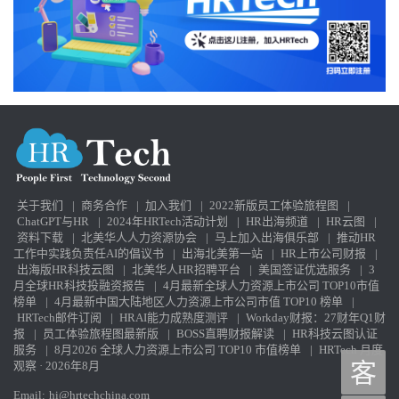
关于我们
|
商务合作
|
加入我们
|
2022新版员工体验旅程图
|
ChatGPT与HR
|
2024年HRTech活动计划
|
HR出海频道
|
HR云图
|
资料下载
|
北美华人人力资源协会
|
马上加入出海俱乐部
|
推动HR
工作中实践负责任AI的倡议书
|
出海北美第一站
|
HR上市公司财报
|
出海版HR科技云图
|
北美华人HR招聘平台
|
美国签证优选服务
|
3
月全球HR科技投融资报告
|
4月最新全球人力资源上市公司 TOP10市值
榜单
|
4月最新中国大陆地区人力资源上市公司市值 TOP10 榜单
|
HRTech邮件订阅
|
HRAI能力成熟度测评
|
Workday财报：27财年Q1财
报
|
员工体验旅程图最新版
|
BOSS直聘财报解读
|
HR科技云图认证
服务
|
8月2026 全球人力资源上市公司 TOP10 市值榜单
|
HRTech 月度
观察 · 2026年8月
客
Email:
hi@hrtechchina.com