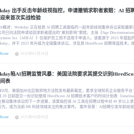
充分利用了其近30亿美元的收购成果（HiredScore、Evisort、Paradox、San
rkday 出手反击年龄歧视指控，申请撤销求职者索赔：AI 招
Workday在智能代理领域的重新定位。 我看好这些举措，所以我想详细解释一下。
的重塑战略 2008年，Workday首次上市时，该公司率先推出了一种专为云端设
迎来首次实战检验
新性的平台。这是一项突破。 当时，企业普遍采用本地部署的客户端/服务器系
唯一的替代方案是SaaS，即由其他公司托管的解决方案。这些老旧系统往往过
ech概述：Workday 正在就其 AI 招聘工具面临的一起年龄歧视集体诉讼采取最
和灵活性。 Workday 引入了一种新的架构：面向对象的数据库、集成的安
司已向法院申请驳回求职者提出的“差别影响”索赔，主张《Age Discrimination 
务规则引擎以及新颖的用户界面，这令各行各业的公司都感到兴奋。 公司发展迅猛，
loyment Act（ADEA）》仅保护员工而不适用于申请人。该案源于 2023 年提起的 
秉持“一体化”的理念——打造一个能够满足所有人力资源和财务需求的单一系统
Workday，并于 2025 年升级为全国集体诉讼，涉及其 HiredScore 招聘筛选技术
构，面向未来。公司营收增长迅速，成功吸引了超过30%的《财富》世界2000
，AI 招聘的合规与法律责任边界正成为行业关注焦点，也为所有使用自动化招
拥有超过11500家客户和超过7500万终端用户。 在这些年的发展历程中，公司始终秉
Score
2026年01月28日
 HR 敲响警钟。 美国HR科技巨头 Workday 近日在一场涉及人工智能招聘工
员工为先的企业文化，吸引了众多人力资源主管、IT团队和投资者。联合创始人
采取了关键法律行动，再次将“算法招聘是否构成歧视”的问题推上行业与司法的
(Aneel Bhusri)一直担任首席执行官一职，直至2024年将首席执行官的职位移
在 2026 年 1 月 21 日向法院提交的文件，Workday 请求法官驳回原告提出的
schenbach)。 正如阿尼尔在峰会上解释的那样，过去两年里，他感觉Workday
parate impact）年龄歧视”指控，并主张《Age Discrimination in Employment
rkday陷AI招聘监管风暴：美国法院要求其提交识别HiredSco
了创业文化，人工智能战略也不明确。因此，他重返公司担任CEO，重组了高管
t（ADEA）》的相关条款仅保护在职员工，而不适用于求职者，因此申请人无权
塑。下面我将详细解释。 新的Workday职位 让我们先从主要问题入手：在人工
间表
这是 Mobley v. Workday 案件的最新进展，也标志着该案进入核心法律博弈阶
代理技术日新月异、易于构建的今天，Workday 的角色是什么？“记录系统”在
 2023 年提起，一批求职者指控 Workday 的 AI 招聘与筛选系统在实际运行
5年8月，美国加州北区联邦地方法院发布最新裁定，要求全球知名企业服务平台 Wo
是我们所看到的他们的高层次回答。 Workday正在将系统记录平台
护群体产生系统性不利影响，从而减少其获得面试和录用机会。2025 年 2 月，
 月 20 日前提交一份识别使用 HiredScore AI 招聘技术客户的时间计划表（timeli
台。 如果我们能够释放公司内部的数据、安全性和业务规则，就可以设
 nationwide collective action（全国集体诉讼） 形式推进，使其影响范围从
在推动集体诉讼的下一步进展，该案指控该 AI 工具在招聘过程中对 40 岁以上
构建可扩展、安全且快速的代理。Workday 作为值得信赖的记录系统，提供公
盖全美的大规模案件。此前，法官还要求 Workday 提供使用其 HiredScore techn
成为当前 HR 科技领域关注的焦点事件。 案件背景：AI招聘引发年龄歧视争议 诉
全模型和合规性，使代理能够大规模运行。这些“基础架构”目前已存在于 Workd
主完整名单，这意味着潜在波及的不仅是供应商本身，也包括大量使用该系统的
由一位求职者发起，挑战 Workday 在招聘流程中所使用的 AI 工具，尤其是 20
rkday 之外重新构建它们成本高昂、耗时且风险巨大。 Workday重塑计划的五大支柱 让
面对指控，Workday 的公开回应强调，其 AI 招聘工具并不会识别或使用种族
Score
2025年08月06日
HiredScore 技术。该技术被指会根据算法对求职者进行评分、筛选或排序，而
来仔细分析一下这项战略的五大支柱。 第一：AI是企业软件的补充，而不是替代
受保护特征，系统旨在协助而非取代人工决策。然而，与其围绕“算法是否存在偏
在年龄偏见，影响中高龄求职者的申请机会。 法院文件显示，Workday 试图将
rkday所强调，仅靠推理能力无法完成发薪、财务结账、员工入职或职责分离。这
不同，公司此次选择从法律适用范围入手，试图通过条文解释限制求职者的诉讼
自家开发的“Candidate Skills Match”工具，而非 HiredScore 模块。Workd
的规则、审批链和二十年来构建的数据模型。Workday将概率推理与确定性执行
上看，这是一种典型的程序性防御，但从行业角度看，它释放出更重要的信号：A
“完全不同的技术平台”，HiredScore 可部署于任何招聘系统，理应不受影响