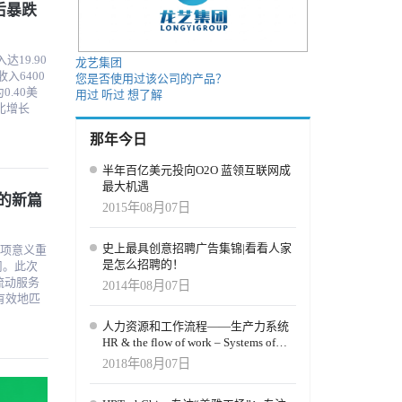
 第二：
中的参与
盘后暴跌
除的申请
个客户的独
人的就业
。 在
”，进而
一份时间计
。而
提供方仍
达19.90
龙艺集团
在5月的庭
体管理可以
在同步收
入6400
您是否使用过该公司的产品？
Lin 明
像员工一
提供候选人
.40美
用过
听过
想了解
一裁定也意
rd（目前
定的出现，
比增长
及统一的智
还必须投
元，自由现
23年，纽
智能体的
风口浪尖
那年今日
现金及等
审计并通
所有客户
Credit
工具的公
k、Teams
开，但背后
半年百亿美元投向O2O 蓝领互联网成
同比增长
人提出异
Sana将成为
本身，必
最大机遇
历筛选工
新的商业
合规周
案的新篇
财年第一
2015年08月07日
性测试、
现在转向
样具有现实
15亿美
钟，特别
业务增长、
自动化提升
同期的营
为Sana
市场，相
史上最具创意招聘广告集锦|看看人家
是一项意义重
占收入的
）。它同时
似的法律
是怎么招聘的！
司。此次
年同期为
。 因
流动服务
2014年08月07日
阅收入积压
在招聘中真
著提升生
如何在合规
 营业现金
测试与风
 为行业
8亿美
见识
加分项。
人力资源和工作流程——生产力系统
，公司持有
性别、种族
试在
可靠”。在
HR & the flow of work – Systems of
分享了她对两
定增长的季
RP，构建
展的关键
Productivity
2018年08月07日
所负责任
ay首席执
弱。由此
一次重新
过程变得
率的压
容）负责人
成度。这
举措的投