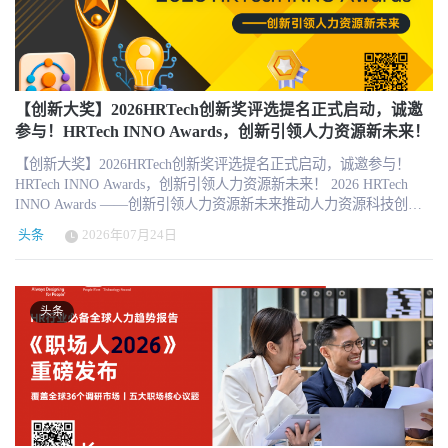
领投，Blue Heron Capital作为新投资方加入，Revolution’s Rise of the
调整背后，一个重要产品方向是豆包企业版。 据飞书公开介绍，豆
机增长的预期。 但是，任仕达的业务恢复并不均衡。Operational业
Rest Seed Fund、S3 Ventures和Chicago Ventures等现有投资方继续参
包企业版是一款面向企业组织的AI办公产品，依托字节跳动自研
务增长4%，Professional业务下降2%，Digital业务下降4%，
投。 根据公司披露，本轮融资将主要用于两个方向：一是继续推进
Seed模型体系，支持复杂任务执行、文档与数据处理、图片和视频
Enterprise业务增长2%。这意味着复苏主要来自蓝领、一线操作岗位
Buildforce在美国市场的扩张，二是进一步开发服务于电工和电气承
创作，以及电脑与浏览器操作。由飞书产品团队深度参与开发的豆
和规模化人力供给，而专业人才招聘和数字人才服务仍然承压。 这
包商的技术产品。公司并未披露本轮融资后的估值、各投资方出资
包企业版，已经在部分飞书客户中开启内测。 与面向个人用户的通
一结构对于中国人力资源服务商具有直接参考价值：当前劳动力市
比例、具体招聘计划或下一阶段将进入的州和城市。 Buildforce CEO
【创新大奖】2026HRTech创新奖评选提名正式启动，诚邀
用AI助手不同，豆包企业版试图将人工智能直接嵌入企业的日常工
场首先恢复的不是中高端猎头和专业岗位招聘，而是更接近实体经
兼联合创始人Moody Heard表示，本轮融资是公司进一步推进使命的
参与！HRTech INNO Awards，创新引领人力资源新未来！
作环境。企业员工可以在获得授权的情况下，让AI理解飞书中的文
济、现场运营和标准化交付的岗位需求。 三、瑞可利与ADP为什么
重要里程碑。Buildforce希望帮助长期从事建筑技能工作的人员，获
档、表格、会议、群聊和企业知识，并基于具体工作上下文执行任
能够长期占据第一梯队？ 相比德科和任仕达的周期性反弹，瑞可利
【创新大奖】2026HRTech创新奖评选提名正式启动，诚邀参与！
得更加稳定和更具发展空间的职业生涯。 Saepio Capital Managing
务。 这意味着企业AI不再只是一个独立的聊天窗口，而是可能逐步
与ADP代表的是更稳定、更高质量的商业模式。 瑞可利的核心资产
HRTech INNO Awards，创新引领人力资源新未来！ 2026 HRTech
Partner Jaan Bains认为，美国正在进入新一轮大规模基础设施建设周
参与信息检索、内容生成、数据整理、会议处理、跨系统操作和业
不仅包括日本本土招聘、派遣和生活服务业务，更重要的是Indeed和
INNO Awards ——创新引领人力资源新未来推动人力资源科技创
期，Buildforce利用技术改善建筑行业劳动力市场，有机会对一个规
务流程执行。 飞书过去已经在企业级Agent领域进行布局。飞书aily
Glassdoor组成的全球HR Technology业务。 瑞可利披露，2025财年
新，表彰行业先进 当下全球经济环境复杂多变，AI 大模型深度落
模庞大且重要的就业市场产生长期影响。 Blue Heron Capital
被定位为企业级Agent平台，可连接企业知识、业务系统和AI技能，
头条
2026年07月24日
HR Technology业务收入达到96.7亿美元，同比增长7.6%。其中，美
地、企业全球化出海提速，人力资源数字化、智能化、全域线上化
Principal Nick Graziano则指出，数据中心建设、基础设施投资和能源
支持企业构建面向具体工作场景的智能应用。 从这一角度看，豆包
国市场收入达到53.1亿美元，同比增长8.8%。在美国招聘需求整体
已成企业组织升级必经之路。人才竞争、组织效能、员工体验、全
转型正在加快美国电工需求增长。与只提供职位发布的平台不同，
企业版与飞书的整合，并不是从零开始。飞书已经拥有组织通讯
停滞的情况下，Indeed每个职位发布的平均收入仍然同比提高17%。
球化用工等多重挑战，倒逼 HR 管理模式、技术产品持续迭代创
Buildforce建立的是一个专门服务于电工行业，并深入连接招聘与用
录、权限体系、企业知识、文档协作和应用开发环境，豆包则进一
这组数据的重要性远高于单纯的收入增长。 招聘需求没有明显增
新。 HRTech 作为国内垂直深耕人力资源科技的第三方专业服务平
工管理流程的劳动力市场。 专注电工这一单一技能工种 Buildforce成
头条
步提供通用模型、推理、内容生成与任务执行能力。 豆包、飞书和
长，Indeed上的职位数量甚至承受压力，但瑞可利仍然能够通过
台，长期聚焦行业前沿技术、标杆实践与产业趋势，持续输出行业
立于2019年，总部位于美国得州Houston和Austin。公司将自身定位
火山引擎正在形成企业AI完整链条 此次组织调整可以概括为三个层
Premium Sponsored Jobs、更精准的候选人匹配和更高级的定向能
榜单、专业峰会、深度内容，推动人力资本数字化高质量发展。
为一家技术驱动型电工用工服务公司，主要连接电工与参与商业和
面的重新组合。 豆包提供大模型、AI助手和Agent执行能力；飞书提
力，提高每个职位的收入。 也就是说，AI没有让招聘平台失去定价
2026 HRTech INNO Awards 人力资源科技创新评选正式启幕，面向全
工业建筑项目的电气承包商。 平台由两个主要部分构成。 面向电
供企业工作入口、组织关系、协作场景和知识数据；火山引擎则提
权，反而帮助平台从每一个招聘需求中获得更多收入。瑞可利预
行业发掘可落地、高价值、前瞻性的 HR 创新实践、优秀 HR 团队与
工，Buildforce提供移动应用，帮助个人电工寻找工作、接受项目并
供云基础设施、MaaS服务、企业销售与交付能力。 过去，这些能力
计，2026财年HR Technology业务收入将进一步增长至107.3亿美元，
数智产品，树立行业标杆，传递创新力量。 2026 HRTech INNO
管理自己的工作安排和职业记录。 面向电气承包商，Buildforce提供
分布在不同的组织和产品体系中。调整后，字节跳动正在将其整合
同比增长约11%。 ADP则代表了另一种护城河：高频、刚需、复杂
Awards 旨在表彰那些在人力资源科技领域做出杰出贡献的企业，HR
网页端平台，帮助企业寻找、筛选、安排和管理电工，以满足不同
为一条更加完整的企业AI产品与商业化链条： 底层是火山引擎提供
并且高度合规的薪酬与人力资源基础设施。 ADP在2026财年实现约
团队及人力资源科技服务机构，鼓励创新、探索精神。 欢迎踊跃提