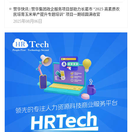
试点很多，真正规模化仍然有限 尽管 AI 已经成为 HR 领域最热的话
题，但报告显示，全球只有 28% 的 HR 流程已经部署可运营的 AI
赞华快讯 | 赞华集团政企服务项目部助力长葛市 “2025 高素质农
解决方案，37% 仍停留在试点阶段。中国在这一方面相对领先，
民培育玉米单产提升专题培训” 项目一期班圆满收官
43% 的 HR 流程已经进入 AI 运营使用阶段，另有 45% 仍处于试点
2025年08月06日
阶段。这说明，企业并不缺 AI 试验，真正缺的是从单点试点走向端
到端重构的能力。HR的AI能力成熟度测试很重要，点击可以参与测
试。 HRTech 认为，这也是未来 HR 科技竞争的分水岭。单一工具型
AI 应用可以提升局部效率，但真正有价值的系统，必须能够连接员
工数据、技能体系、招聘流程、学习发展、绩效管理和员工服务。
未来的 HR 科技，不只是帮助 HR 更快完成任务，而是帮助企业更准
确地理解组织能力，并更快完成能力重组。 HRTech观察：HR的下一
场考试，是组织能力再设计 这份报告给 HR 领域最重要的启发是：
AI 不会自动带来更好的 HR，也不会自动创造更强的组织能力。真
正决定 HR 价值的，是能否把业务战略、人力规划、技能体系、员
工体验、组织设计和 AI 工作流连接起来。未来领先的 HR 团队，将
不再只是流程运营者，而是企业人机协作时代的组织能力设计者。
对于企业管理者和 HR 负责人来说，2026 年的关键问题不是“我们有
没有 AI 工具”，而是“我们是否知道未来需要什么能力，哪些工作正
在被重构，哪些员工需要转型，哪些流程可以被 AI 接管，以及 HR
自己是否已经准备好用新的方式运行”。这才是 HR 真正的转折点。
点击可以下载并阅读麦肯锡《HR Monitor 2026》完整报告。