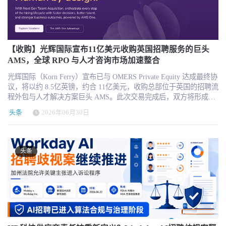
的劳动力。 因此，垂直劳动力平台的竞争重点正在发生变化： 第
可能不再适用。模型团队、应用团队、云服务团队、销售团队和客
务效果延伸。 瑞可利通过AI提高每个职位的平均收入，BOSS直聘则
工，更容易认为自身生产力未达到预期，岗位焦虑同步加剧。 HR
使用加上财务边界。值得注意的是，报道显示 xAI 的 beta 产品被排
一，从职位发布转向实际岗位填补和项目履约。 第二，从静态简历
户成功团队需要重新组合，形成围绕客户场景和AI能力的协同机
尝试对AI驱动的匹配和服务结果收费。两家公司共同提供了一个重
落地实操 配套全员 AI 技能培训，明确 AI 辅助工作边界；同步开展
除在该上限之外，这意味着 Grok 相关产品不会受到同样限制。 这
转向持续更新的技能与工作表现数据。 第三，从单次招聘转向人员
制。 对于企业HR和组织发展负责人而言，类似变化将带来新的管理
要信号：AI不一定会摧毁招聘平台的商业模式，但会迫使平台重新
员工心理疏导，缓解技术替代岗位的恐慌情绪。 5. 全球员工敬业度
不是“AI退潮”，而是“AI财务化”开始。 过去一年，企业内部对生成
入职、调度、工时和合规管理。 第四，从广泛覆盖转向特定行业的
议题： 企业是否需要设立独立的AI部门，还是应当把AI能力嵌入每
定义收费依据。 六、TriNet的单日下跌揭示了榜单背后的另一面
偏低，仅 19% 职场人高度敬业 2025 年全球高度敬业员工占比仅
式 AI 的态度非常激进：谁用得多，谁就更先进；哪个团队 token 消
专业供给网络和运营能力。 Buildforce的优势在于专注电工这一明确
个业务部门？ 传统产品经理、销售、客户成功和实施顾问的职责将
TriNet在7月整月仍上涨23.8%，但在7月31日单日下跌约8.2%，成为
19%，区域分化明显：巴西 29% 全球第一，本次调研 36 个市场中中
耗更高，哪个团队就更像 AI-first。现在问题出现了：AI 使用量并不
【收购】光辉国际宣布11亿美元收购英国招聘服务的巨头
工种，并已经积累超过200万工作小时和2000多个项目的数据。但这
如何变化？ 当多个产品共享同一套模型和数据基础设施时，绩效目
榜单截止日表现最弱的公司之一。 TriNet刚刚公布的第二季度财报
国员工高度敬业占比 11%，处于亚太低位。 提升敬业度核心抓手
等于生产力提升，token 消耗也不等于业务结果。企业终于开始意识
AMS，全球 RPO 与人才咨询市场加速整合
种模式同样面临挑战。 作为技术驱动型用工服务公司，Buildforce需
标与资源配置应如何设计？ 原有业务被整合进入AI主航道后，如何
并不算差。公司每股收益同比增长50%，调整后净利润每股增长
（数据佐证）：感知企业愿意投入自身成长的员工，53% 处于高度
到，AI 不是免费的数字劳动力，而是一种按使用量计费、随任务复
要同时建设软件平台和线下招聘交付能力。随着业务向更多州和城
处理管理层角色、团队身份认同和员工预期？ 这些问题说明，AI转
光辉国际（Korn Ferry）宣布已与 OMERS Private Equity 达成最终协
35%，调整后EBITDA同比增长22%，并上调了2026财年盈利指引。
敬业状态；无任何培训支持的员工，该比例仅 12%。 企业可通过人
杂度快速放大的新型运营成本。AI 进入企业后，第一阶段是试用，
市扩张，公司还需要处理不同地区的证照、用工规则、工资要求和
型不仅是技术系统升级，也是一场涉及组织架构、管理权限、人才
议，将以约 8.5亿英镑，约合 11亿美元，收购总部位于英国的招聘流
但与此同时，TriNet总收入下降5%，专业服务收入下降8%，平均
才发展投入、建立管理层信任、塑造岗位价值感、降低职场负面压
第二阶段是普及，第三阶段必然是治理。 Tesla 的特殊性在于，支出
项目管理差异。 目前，Buildforce尚未披露收入规模、增长率、毛利
能力和商业模式的系统性调整。 HRTech观察 从独立协同办公平台到
程外包与人才解决方案巨头 AMS。此次交易完成后，双方将形成一
Worksite Employees数量下降11%至约29.8万人。 这组数据解释了股
力四大维度，提升团队整体敬业度。 二、这份白皮书，HR 适配全
治理与生态选择叠加在一起。 如果所有模型一视同仁地限额，这只
率、客户留存率、活跃电工数量和获客成本。因此，公司能否在全
企业AI工作入口，飞书正在经历一次重要的身份变化。 此次重组最
个更大规模的全球人才与组织咨询平台，覆盖高管寻访、人才与组
价为何在“盈利增长和上调指引”的情况下仍然下跌。 TriNet的利润改
年度人力工作场景 年度人力规划 & 人才盘点：对标全球、亚太、中
是典型的成本控制。但当 Grok/xAI beta 产品被豁免，而 Claude、
头条
2026年06月30日
国扩张过程中维持人员质量、服务效率和健康的单位经济模型，仍
值得关注的，并不是飞书是否在字节跳动内部“被降级”，而是字节跳
织解决方案、招聘流程外包、校园招聘、灵活用工、咨询和技能建
善主要来自保险成本率下降、成本控制和经营效率提升，但其最核
国细分员工数据，精准诊断团队流失、倦怠核心根源； 员工关系 &
GPT、Gemini 等外部模型被纳入限额时，政策就不再只是财务规
需要进一步观察。 想进一步了解招聘、劳动力管理、灵活用工和HR
动开始放弃模型、SaaS和云服务相互分离的组织方式。 豆包负责智
设等多个关键领域。 Korn Ferry 宣布已与 OMERS Private Equity 达
心的客户员工数量仍然在收缩。对于一家PEO企业而言，Worksite
员工关怀方案：针对职业焦虑、无效加班、代际矛盾设计标准化沟
则，也会变成使用行为的引导机制。员工会自然倾向于使用不受限
科技平台的市场格局，可查看《2026 HR科技云图》，了解不同HR
能，飞书提供工作场景，火山引擎负责基础设施与商业化。三者整
成最终协议，将收购总部位于英国的 AMS，交易总对价约为 8.5亿
Employees不仅是运营指标，也是收入和未来增长的基础。 资本市场
通、福利机制； 企业数字化（AI 落地）配套方案：预判员工技术恐
制的工具，哪怕他们原本更偏好其他模型。这对企业来说是一种内
科技赛道及代表性服务机构。 对企业HR和用工管理者的启示
合之后，字节跳动所竞争的已经不只是协同办公市场或云计算市
英镑，约合 11亿美元。此次交易完成后，Korn Ferry 与 AMS 将形成
释放出的信号非常明确：企业可以通过降本、保险管理和回购改善
慌，搭建内部数字化培训体系； 人才梯队建设：区分年轻员工、资
部采购权力的重新分配：不是员工选择最好用的工具，而是公司预
头条
Buildforce的案例表明，技能型人才招聘不应只被视为人才获取问
场，而是企业AI时代的统一工作平台。 对于HR科技行业而言，这也
一个更大规模的全球人才与组织咨询平台，覆盖高管寻访、人才与
短期每股收益，但如果客户人数和服务规模持续下降，估值仍然会
深员工，搭建分层晋升、跨代师徒管理体系； 出海企业人力参考：
算规则决定哪些工具更容易被使用。 Cursor/Anysphere 的交易让这件
题，而应被纳入完整的劳动力运营体系。 对于建筑、制造、能源、
是一个清晰信号：未来HR软件不会只与其他HR软件竞争，还需要面
组织解决方案、招聘流程外包、校园招聘、灵活用工、咨询和技能
受到限制。 TriNet的案例也为整个HR SaaS和人力服务行业提供了一
36 个国家/市场员工心态、薪酬预期完整数据，支撑跨国团队制度搭
事更具战略含义。 Reuters 报道，SpaceX 正以 600 亿美元全股票交
物流和现场服务企业而言，未来评估劳动力科技平台时，可以重点
对飞书、钉钉、Microsoft 365、Google Workspace等工作平台与大模
建设等多个关键领域。 这笔交易也意味着全球人才服务市场正在进
个现实提醒——只提高利润率并不足以解决“人头减少”的问题。
建。 本文所有数据均来自 ADP 官方全球劳动力调研，完整原始数据
易收购 Cursor 母公司 Anysphere，交易预计在 2026 年第三季度完
关注以下几个方面： 平台是否能够验证候选人的真实技能与专业资
型深度融合之后形成的新一代企业AI入口。 当AI能够跨越文档、沟
入更深层次的整合阶段。随着企业对全球化招聘、技能重构、灵活
七、资本市场正在重新定价“按人头收费” 全球人力资源行业过去长
表可通扫描图片二维码或点击文章底部“阅读原文”获取。 立即下载
成。Cursor 是 AI coding 工具领域的重要玩家，如果交易完成，
质；是否能够根据项目地点、时间和技能要求完成匹配；是否支持
通、知识和业务系统直接完成任务，传统HR SaaS产品的页面、菜单
用工和组织绩效提升的需求持续增加，单一招聘服务已经难以满足
期围绕三个计费单位建立商业模式。 HCM和薪酬软件主要按照员工
【职场人 2026】，获取 36 国细分数据、行业对比、落地管理建议。
Cursor、Composer、Grok 与 xAI 生态之间的协同会进一步增强。对
入职、考勤、工时和人员调度；是否能够记录人员的项目经历和工
和功能模块可能不再是用户接触企业软件的第一入口。 真正具有长
大型企业复杂的人才战略要求。Korn Ferry 与 AMS 的结合，将进一
人数或账号数量收费；人力派遣公司主要按照工作小时和人员数量
下载链接：http://hrnext.cn/xALS93 您也可以扫描文中图片二维码或
Tesla 工程师而言，未来使用 Claude Code、GPT 或 Gemini 可能受到
作表现；是否能够适应不同地区的证照、工资和用工合规要求。 真
期价值的产品，将是那些拥有专业业务逻辑、可信企业数据、复杂
步推动人才服务从传统招聘交付，走向“组织咨询 + 人才获取 + 技能
收费；招聘平台主要按照职位、简历、账号和曝光量收费。 AI正在
者点击文章底部“阅读原文”，即可免费下载完整版。 如有问题咨询
预算限制，而使用 Musk 体系内的工具可能拥有更低的内部阻力。这
正有价值的劳动力科技平台，不只是帮助企业更快找到人，而是降