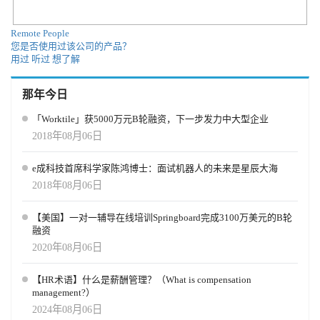
的机构，被更多中国出海企业看见。 中国企业出海需要更专业的人
AI 叠加在混乱流程上，技术只会放大原有问题。 员工体验回到更现
力资源服务生态，也需要更多优秀机构被准确连接到企业需求面
实的基本面 过去几年，企业谈员工体验，常常聚焦文化活动、福利
前。 7月17日，新版《2026中国企业出海人力资源服务指南》将在上
Remote People
包装、员工关怀项目和体验工具。但报告中的员工数据显示，在经
海出海论坛中正式 发布。本轮机构收录窗口仍在开放，欢迎优秀出
您是否使用过该公司的产品？
济不确定性上升的环境下，员工关注正在回归基本面。影响员工留
海HR服务机构加入，共同参与中国企业全球化人力资源服务生态建
用过
听过
想了解
下来的前三项因素分别是薪酬、工作与生活平衡、岗位安全感，占
设。 查看指南：www.chuhai.tips/map 了解机构会员详情：微信：
比分别为 52%、46% 和 45%。附录最新版本2026员工体验旅程图提
HRTechnice
那年今日
供下载 这对企业是一个重要提醒。员工体验不是“让员工开心”的项
目集合，而是雇佣关系是否公平、稳定、透明和可持续。尤其在生
「Worktile」获5000万元B轮融资，下一步发力中大型企业
活成本压力和就业不确定性并存的环境下，员工更关心薪酬是否合
2018年08月06日
理、工作负荷是否可持续、管理沟通是否透明，以及组织是否提供
足够的安全感。对于 HR 来说，改善员工体验不能只靠新增项目，
e成科技首席科学家陈鸿博士：面试机器人的未来是星辰大海
而要回到薪酬公平、管理质量、工作负荷和组织信任这些底层问
题。 HR运营模式正在进入新一轮重构 传统的三支柱模型，即
2018年08月06日
HRBP、专家中心和共享服务中心，仍然是许多企业 HR 组织的基
础。但报告显示，这一模式正在进入混合过渡期。32% 的 HR 组织
【美国】一对一辅导在线培训Springboard完成3100万美元的B轮
仍主要采用 Ulrich 模型，18% 仍处在更早期的 HR generalist 模式，
融资
34% 表示已经部分采用敏捷 HR 模式。也就是说，多数企业并不是
2020年08月06日
已经完成转型，而是在旧模型与新模式之间寻找新的平衡。 未来
HR 运营模式的方向，可能不是简单取消三支柱，而是在其基础上加
【HR术语】什么是薪酬管理？（What is compensation
入更强的数据底座、跨职能协作、按任务流动的资源配置，以及 AI
management?）
代理驱动的员工服务。HR 的组织设计也将从“谁负责哪个模块”，转
2024年08月06日
向“如何围绕员工旅程和业务场景配置人、流程、数据和技术”。 AI