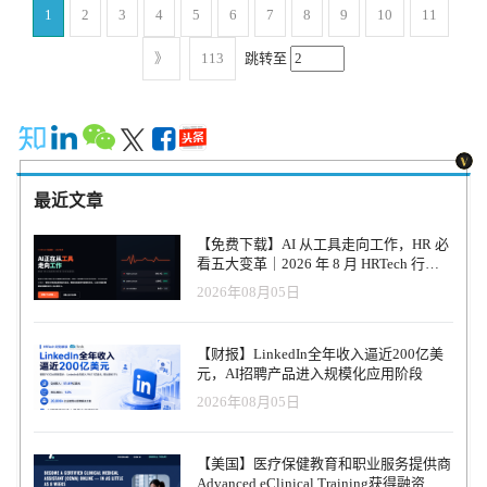
征的替代指标。例如，就业空档、职业路径中断、工作经历模式、
而是“谁能帮助企业更系统地理解人才供给、组织需求、技能缺口和
值修复，任仕达出现了更明确的周期性经营拐点；Workday、Paycom
验做得更高效，而是帮助企业重新定义工作、能力、人才供给和人
1
2
3
4
5
6
7
8
9
10
11
保险经纪、签证移民、招聘服务或合规咨询机构，本质上是在把一
测评结果等，可能与健康状况、残障经历、年龄或其他身份特征存
业务绩效之间的关系”。这要求服务商同时具备全球交付网络、行业
和Paylocity受益于HR软件板块重新定价；瑞可利和BOSS直聘则开始
机协作方式。 HR正在从支持部门变成组织转型的设计者 过去很长
个海外市场的用工风险、一批员工的雇佣体验、一段业务扩张期的
在关联。如果 AI 系统将这些因素作为负面信号，就可能形成差别影
知识、数据能力、组织咨询能力和可规模化的人才获取体系。
证明，AI可以成为新的收入和定价工具。 TriNet财报后的股价下跌
一段时间，HR 的专业化主要体现在流程、制度和模块能力上，例如
》
113
跳转至
组织稳定性，交给外部合作伙伴承接。因此，客户的决策逻辑不是
响。 这对企业采购 AI 招聘工具有直接启发。合规风险并不只来自
HRTech点评：全球人才服务平台化趋势进一步加速 Korn Ferry 收购
进一步提醒市场，即使利润率和每股收益改善，只要客户员工人数
招聘效率、培训体系、绩效管理、薪酬福利和员工关系。但在 AI 加
简单比较价格和功能，而是先看是否可信、是否专业、是否理解中
系统是否明确使用了“年龄”“种族”“残障”等字段，也可能来自模型是
AMS，是全球人才与组织咨询市场的一次重要整合。它反映出大型
持续下降，资本市场仍然会对增长质量保持警惕。 因此，这份榜单
速进入企业核心流程之后，HR 面临的任务已经发生变化。报告提
国企业出海场景。信任建立以后，销售才真正开始。 为什么要做
否通过其他变量间接识别或放大这些差异。换句话说，一个系统即
客户正在推动服务商从单一招聘供应商，升级为更全面的 workforce
真正值得关注的，并不是哪个公司一个月上涨了多少，而是资本市
出，HR 需要同时扮演两种角色：一是 AI 转型的组织架构师，参与
《2026中国企业出海人力资源服务指南》 正是基于这些真实需求，
使没有主动读取受保护特征，也不等于没有歧视风险。真正的审查
strategy partner。对企业 HR 来说，这一变化值得重点关注。 首先，
场正在提出一个更根本的问题： 当AI让企业需要更少的人、更少的
设计岗位、任务和能力如何变化；二是企业内部的示范者，通过自
HR科技云图与 chuhai.tips 共同发起《2026中国企业出海人力资源服
重点，应当是模型输出结果是否对特定群体形成系统性不利影响。
人才服务采购将更加重视端到端能力。企业不仅需要供应商完成招
账号和更少的人工流程时，人力资源企业将依靠什么继续增长？ 能
身运营模式的重塑，率先展示 AI 如何真正嵌入工作流程。 这意味
务指南》。我们希望把分散在不同国家、不同领域、不同服务类型
发现程序显示：算法审计与数据控制将成为诉讼焦点 法院此前在一
聘流程，还需要其理解组织战略、技能结构、用工组合和长期人才
够回答这个问题的公司，才可能成为下一阶段真正的HR科技和人力
着，HR 不能再只停留在“服务业务”的位置，而要参与回答企业未来
中的出海HR资源系统整理出来，让中国企业在进入海外市场时，能
份证据开示裁定中也处理了 Workday 偏见测试数据、客户申请人数
最近文章
管道。其次，RPO 与 workforce consulting 的边界会继续融合，招聘
资源服务赢家。 数据说明 本文榜单为HRTech跟踪的15家具有代表性
三到五年的关键问题：哪些工作会被自动化，哪些岗位会被重新组
够更快看到一张相对清晰的服务地图。 通过 www.chuhai.tips/map 企
据、EEO-1 和 OFCCP 文件等争议。法院没有要求 Workday 交出部
外包将越来越多地与技能建设、人才分析和组织设计连接起来。第
的全球人力资源上市公司，并不构成对全球全部相关上市企业的完
合，哪些技能会变得更重要，哪些员工需要重新培养，哪些流程可
业可以查看出海HR服务商资源，也可以进一步使用各国用工指南、
分受到律师—客户特权保护的偏见测试数据，也没有简单认定
【免费下载】AI 从工具走向工作，HR 必
三，全球交付能力将成为大型企业选择服务商的重要标准，尤其是
整覆盖。 市值数据截至2026年7月31日收盘，汇率采用USD/JPY
以交给 AI 代理（AI agents）完成。真正的 HR 转型，正在从事务效
AI问答、服务商分类检索等功能。对于企业来说，这不是一个单纯
Workday 控制客户申请人数据；但法院要求 Workday 生产 EEO-1 和
看五大变革｜2026 年 8 月 HRTech 行业
在跨区域招聘、校园招聘、灵活用工和合规复杂度持续上升的背景
159.4、EUR/USD 1.153、USD/CHF 0.808和AUD/USD 0.704。月度
率问题，变成组织能力问题。 人力规划仍然过于短期，能力规划才
的供应商黄页，而是一个帮助他们理解需求、判断服务类别、筛选
观察报告
OFCCP 相关文件，因为这些文件可能与 Workday 对 AI工具潜在人
下。 随着 Korn Ferry 与 AMS 的结合，全球人才服务市场可能进入
2026年08月05日
涨幅按照股票上市地本币计算。 BOSS直聘市值按照A类普通股与创
是关键 报告中最值得警惕的数据是，只有 11% 的组织真正采用三年
合作机构的实用入口。对于服务机构来说，这也意味着一个更直接
口统计差异的认知有关。 这说明未来 AI 招聘诉讼的重点，很可能
新一轮平台化竞争阶段。未来，能够同时连接人才、组织、技能、
始人持有的B类普通股合计约9.31亿股进行全口径折算。每股美国存
以上的长期人力规划。虽然不少企业已经开展人力规划，但多数仍
的展示机会：你的服务不只是出现在一个页面上，而是出现在目标
不仅是系统“有没有算法”，而是企业和供应商是否知道算法可能带来
数据和业务结果的服务商，将在企业级 HR 服务市场中获得更强的
托股代表两股A类普通股。部分行情平台只统计部分ADS或流通股，
停留在短期编制、岗位和预算层面，本质上还是“算人头”。在 AI 时
客户开始研究出海用工、合规和HR服务选型的场景里。 从网站到图
差别影响，是否做过偏见测试，测试结果如何保存，哪些数据受法
【财报】LinkedIn全年收入逼近200亿美
战略位置。
因此可能显示明显较低的市值数据。 详情可以访问：
代，这种规划方式已经不够用。因为 AI 改变的不是某一个岗位，而
片版本，是为了让机构更容易被看见 线上网站适合承载完整信息，
律特权保护，客户数据由谁控制，以及供应商是否有足够的合规治
元，AI招聘产品进入规模化应用阶段
https://www.hrtechchina.com/Public/html/TOP10/global-hr-top10-2026-
是岗位背后的任务结构和能力组合。 未来企业需要的不是简单的人
但行业传播还需要更直观的载体。因此，我们将《2026中国企业出
理记录。 Workday 的立场与行业影响 Workday 否认相关指控，并表
2026年08月05日
08.html
头规划，而是能力规划（capability planning）。HR 需要建立更清晰
海人力资源服务指南》进一步整理成新版图片版本，并将于7月17日
示其招聘 AI 工具不会作出录用决定，其技术只评估岗位资格，而不
的技能智能（skills intelligence），持续识别组织内部已经具备哪些
在上海正式发布。图片版本将嵌入中国人力资源科技云图体系中进
是种族、年龄或残障等受保护特征。这个立场也代表了很多 HR 科
能力、未来需要哪些能力，以及员工能否通过再培训和内部流动完
行展示和传播，适合用于行业会议、企业HR内部分享、微信群、朋
技供应商的常见抗辩逻辑：供应商提供工具，客户作出最终决定。
【美国】医疗保健教育和职业服务提供商
成能力迁移。报告显示，虽然 85% 的组织已经建立技能分类体系，
友圈、公众号、媒体报道和服务商选型早期沟通。 这对服务机构的
但本案正在挑战的正是这一边界。如果工具在事实上影响了候选人
Advanced eClinical Training获得融资，