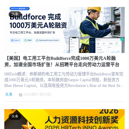
次调整方案，飞书产品团队将与豆包产品团队整合，成立新的豆包
发生变化，因此单纯讨论名次意义有限。 真正值得分析的是，涨幅
产品团队，由豆包负责人赵祺负责，飞书负责人谢欣向赵祺汇报。
榜与市值榜几乎完全不重合。德科集团和任仕达分别位列市值榜第
在GTM体系方面，飞书负责市场、销售和客户服务的团队将与火山
九和第七，却成为7月涨幅最高的两家公司；市值最高的瑞可利、
头条
引擎相关团队整合，成立新的To B GTM组织——“创造力服务平台
ADP和Paychex涨幅反而相对温和。 二、为什么传统人力服务商跑赢
（Creativity Service Platform）”。 新组织将统一负责字节跳动
了HR SaaS？ 德科集团7月上涨47.6%，任仕达上涨36.5%，两家传统
MaaS、SaaS及其他云服务的市场推广、企业销售和客户服务，由火
人力服务公司明显跑赢Workday、Paycom和Paylocity。 表面上看，
山引擎负责人谭待负责。飞书销售负责人林婵、飞书战略及市场负
这似乎意味着投资者开始认为传统派遣和招聘服务比HR软件更具增
责人史志隽将向谭待汇报。 需要特别说明的是，此次调整并不意味
长潜力。但更准确的解释是，传统人力服务公司的估值此前已经被
着飞书品牌消失或现有飞书产品停止运营。根据字节跳动方面的表
压得足够低，而近期经营数据开始出现边际改善。 德科集团在2026
述，飞书原有产品和服务将保持不变，飞书与豆包还将在企业生产
年第一季度实现5.3%的有机营收增长，连续第四个季度恢复增长；
力场景中展开更深入的产品协作。 飞书原有组织被拆分，产品与商
【美国】电工用工平台Buildforce完成1000万美元A轮融
不包括一次性项目的EBITA达到1.48亿欧元，同比增长24%。公司相
业化分别进入两条主线 从组织架构来看，此次调整改变了飞书过去
资，加速全国市场扩张！从招聘平台走向劳动力运营平台
对主要竞争对手获得365个基点的市场份额，生产率同比提升4%。不
相对完整的业务运行模式。此前，飞书拥有自己的产品研发、市
过，德科集团的毛利率为18.8%，同比下降40个基点，说明增长仍然
HRTech概述：休斯顿的电工用工与劳动力管理平台Buildforce宣布完
场、销售和客户服务体系，能够以相对独立的企业协作软件业务进
部分来自业务组合变化和较低毛利率的大客户业务。 德科集团此前
成1000万美元A轮融资。本轮融资由Saepio Capital领投，新投资方
行产品决策、客户拓展和商业化运营。 调整完成后，飞书的产品团
股价一度跌至14.54瑞郎附近，市场已经计入了毛利率下降、招聘需
Blue Heron Capital，以及现有投资方Revolution’s Rise of the Rest Seed
队进入豆包体系，市场、销售和客户服务团队则进入火山引擎主导
求疲弱和长期竞争力恶化等多重悲观预期。因此，7月的快速上涨首
Fund、S3 Ventures和Chicago Ventures参投。Buildforce将利用新资金
的创造力服务平台。飞书不再保留过去完整且相对独立的产品与
先属于估值修复，而不是已经确认的长期增长。 公司的第二季度及
头条
2026年07月29日
扩大其在美国的业务覆盖，并进一步开发面向电工与电气承包商的
GTM组织。 因此，从组织权力和汇报关系角度观察，飞书的业务独
半年业绩将于2026年8月6日公布。届时最关键的指标不是营收是否
技术平台。与传统招聘网站不同，Buildforce并不只是帮助企业发布
立性确实有所下降。但将这次调整简单概括为“飞书被放弃”并不准
增长，而是毛利率能否稳定、EBITA增长能否延续，以及业务增长
职位或获取简历，而是围绕电工这一专业工种，将人才匹配、技能
确。 飞书被拆分之后，其产品、企业数据和协作场景正在被纳入字
是否仍然高度依赖低毛利率的大客户订单。 任仕达的上涨则拥有更
验证、人员入职、工时管理和项目履约整合到同一套劳动力运营体
节跳动更大的企业AI战略。飞书未来承担的角色，可能不再只是经
头条
明确的经营支撑。 任仕达2026年第二季度营收达到58.97亿欧元，有
系中。 1000万美元融资将用于全国扩张与技术开发 Buildforce于2026
营一套独立的协同办公软件，而是成为豆包进入企业工作场景的重
机增长1.9%；底层EBITA达到1.82亿欧元，同比增长8%，利润率由
年7月28日宣布完成1000万美元A轮融资。本轮融资由Saepio Capital
要入口。 豆包企业版已经在部分飞书客户中开启内测 字节跳动此次
3.0%提升至3.1%。公司实际增长明显高于此前分析师对1.0%左右有