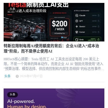
影响？ Paycom也面临类似问题。 Paycom 2026年第一季度收入为
倍、无离职意愿概率翻倍、职场负面压力低 2.5 倍。 HR 落地实操
沉淀可复用市场宣传素材； 最大化利用评选结果：进行对产品的对
据中心、电网升级、制造业投资、基础设施建设和能源转型，都需
AI战略中的场景价值和数据基础设施价值正在上升。 对HR科技行业
5.719亿美元，同比增长7.8%；经常性及其他收入增长8.8%，调整后
组织变动、架构调整提前全员透明同步，减少员工负面猜测； 针对
外市场宣传 发挥在其领域的领导作用，促进产品创新和行业发展 参
要大量电气安装、维护和工程人才。美国劳工统计局预计，2024年
意味着什么？ 此次调整不只是字节跳动内部的一次管理变化，也反
头条
EBITDA达到2.754亿美元，占收入的48%。公司同时大规模回购股
基层、事务岗员工增设常态化技能培训、轮岗发展机会； 管理者一
与评选流程 免费提名：扫描海报二维码 / 复制链接
至2034年期间，美国电工就业人数将增长约9%，高于全部职业的平
映出企业软件和HR科技行业正在发生的结构性转变。 过去，企业采
票，第一季度回购金额达到10.6亿美元。 Paycom的Beti、GONE和
对一同步员工个人成长路径，清晰传递晋升预期。 2. 五代同堂新
http://hrnext.cn/Usmwh3 提交基础信息； 案例提报：初审通过后，完
均增速；在此期间，平均每年预计将出现约8.1万个电工岗位空缺，
购软件通常按照功能模块进行划分，例如协同办公、招聘管理、绩
IWant等产品强调自动化和AI驱动的员工自助服务，但资本市场需要
职场：代际诉求割裂，分层管理才是最优解 当下职场首次实现青少
整上传项目实践、数据成果、落地材料； 专家评审：进入行业专家
其中相当一部分来自退休、转岗和退出劳动力市场后的替补需求。
效管理、学习发展、员工服务和数据分析。不同系统拥有各自的界
进一步确认，这些功能究竟只是帮助客户减少操作成本，还是能够
年到曾祖辈五代员工共存，不同年龄段员工诉求差异巨大： 18-26
专业独立评审打分； 大众投票（部分项目）； 案例分享：部分优质
需要注意的是，Buildforce新闻稿援引一份BlackRock报告时，将电工
面、流程和数据库，员工需要在多个软件之间切换。 AI Agent进入
为Paycom创造新的增量收入。 Paycom将于2026年8月5日公布第二季
岁年轻员工：对 AI 工具、职业晋升更乐观，本科毕业生 32% 自认
项目及HR创新实践案例论坛现场分享； 颁奖典礼：获奖产品/项
岗位的9.5%描述为未来十年的年增长率。结合原报告的统计口径，
企业后，这一模式可能发生变化。 未来，员工不一定需要分别打开
度业绩。这份财报需要验证收入增长、客户留存、AI产品采用率以
具备晋升技能，同期无学历员工仅 24%； 55 岁以上资深员工：易自
目，及团队现场参加颁奖典礼及颁发获奖证书。 企业奖项申请咨
更准确的理解应是2024年至2034年期间的累计就业增长预测，而不
多个系统完成工作，而可能直接向企业AI提出任务。例如： “整理过
及大规模股票回购是否真正提升了每股价值。 HR SaaS公司未来的
我怀疑技能、财务焦虑更强，但消极职场压力更少、整体离职意愿
询： 微信：hrtech-china 邮件：hi@hrtechchina.com 机构奖项申请咨
是每年增长9.5%。 因此，在新闻报道和行业分析中，不应将这一数
去三个月的离职访谈，并总结主要原因。” “根据招聘计划筛选候选
估值分水岭，很可能不再是有没有AI功能，而是AI能否提高客户支
最低。 白皮书核心解决方案：搭建跨代师徒机制，年轻人输出数字
询： 微信：HRTechNice 邮件：nice@hrtechchina.com 立即提名，与
特斯拉限制每周AI使用额度的背后：企业AI进入“成本治
据表述为“电工岗位每年增长9.5%”。 电工需求增长的核心并不只是
人，并生成面试安排。” “分析员工敬业度调查结果，识别高风险团
付意愿、扩大单个客户收入，并降低销售和服务成本。 五、BOSS直
化能力，资深员工传承行业经验与管理软技能，双向激活团队活
HRTech一同见证和塑造人力资源科技的未来！ 关于HRTechHRTech
理”阶段，而不是停止使用AI
新增岗位数量，还包括劳动力年龄结构、退休替补、地域分布、证
队。” “根据公司的差旅和薪酬政策，回答员工问题。” 企业AI可以
聘正在尝试把AI变成新的收费单位 BOSS直聘以约75.8亿美元市值位
力。 3. 无偿加班暗藏巨大人力损耗，层级越高问题越突出 全球 62%
是国内首家领先的专注人力资源科技商业服务平台，作为HR领域唯
照要求以及不同建设项目之间的人员调度问题。对于承包商而言，
理解任务，再调用HR系统、协同平台、知识库和数据工具完成执
列第六，7月上涨20.8%。 与部分仅仅把AI作为产品功能的公司不
员工每周无偿加班 5 小时以内，26% 每周 6-15 小时，12% 每周无偿
HRTech核心摘要：Tesla 给员工 AI 工具支出设定每周 200 美元上
一深度垂直独立的第三方专业服务机构，致力于推动人力资源科技
即使市场上存在足够数量的电工，也不意味着这些人才能够在正确
行。 在这种模式下，企业软件的竞争重点将逐渐从“谁拥有更多功能
同，BOSS直聘已经明确提出“performance-based monetization”，即基
工作 16 小时及以上。 职级差异清晰：20% 高管每周无偿加班超 16
限，不是一个简单的降本动作，而是企业 AI 从“鼓励无限使用”进入
进步与发展，持续引领行业新科技新趋势新产品新方向。HRTech核
的时间、地点和项目中及时到岗。 这正是Buildforce这类垂直劳动力
页面”，转向“谁能够向AI提供可信的数据、标准化的接口、可控的
于服务表现和招聘结果的商业化模式。 2026年第一季度，BOSS直聘
小时，普通员工仅 9%。 调研悖论：长期超长无偿加班的员工敬业
“预算治理、模型选择、供应商控制和内部生态倾斜”的标志性事件。
心报道HR科技创新企业与产品，关注并实时分享全球的人力资源科
平台试图解决的问题。 HRTech观点：垂直劳动力科技正在进入深水
权限和可执行的工作流程”。 对于HR SaaS厂商而言，需要重新思考
收入达到20.688亿元人民币，同比增长7.6%；过去12个月付费企业
度看似更高，但普遍自评工作效率低下、压力过载、主动求职跳槽
真正值得 HR、CIO 和企业管理者关注的，不是员工还能不能用
技资讯。定期发布行业市值榜单和HR科技云图，持续举办高品质的
区 从HR科技市场的发展来看，Buildforce代表了一类正在受到投资
头条
2026年07月07日
三个问题。 首先，产品能否成为AI Agent可以调用的能力模块，而
客户达到710万，同比增长10.9%；3月份月活跃用户超过7200万。营
意愿更强。 HR 落地实操 规范工时管理，明确岗位工作边界；建立
AI，而是企业如何在效率、成本、安全、合规和平台依赖之间重新
专业前沿峰会论坛，表彰认可业内先进。
机构关注的新模式：不再追求覆盖所有行业和岗位，而是深入单一
不仅是由员工手动操作的独立系统。 其次，企业数据是否具备清晰
业利润达到6.236亿元，同比增长41.8%。 公司预计第二季度收入将
加班补偿、调休机制；合理拆分工作负荷，避免任务集中挤压私人
建立规则。 根据 Electrek 引述 The Information 的报道，Tesla 将从
行业或技能类别，将招聘、验证、调度和管理整合起来。 通用招聘
的权限、语义结构和治理机制，能够让AI安全、准确地理解和使
达到23.8亿至24.2亿元人民币，同比增长13.2%至15.1%，较第一季度
时间。 4. AI 全面渗透职场，但预期生产力提升并未落地 全球半数
2026 年 7 月 6 日开始，对员工 AI 工具使用设定每周 200 美元支出
平台的优势是流量和岗位覆盖范围，但在电工、护理、物流、制
用。 第三，产品是否拥有足够深入的业务流程与专业规则，避免被
明显加速。创始人、董事长兼CEO赵鹏表示，公司正在企业端推进
员工每周多次使用生成式 AI，1/5 员工几乎每日使用；区域使用差
上限。这个政策出台前，Tesla 过去几个月一直在推动员工更积极使
造、餐饮和建筑等行业，人才供需往往具有更强的地域性、资质要
头条
通用AI工作入口替代。 HR部门也将面对新的组织设计问题 字节跳
AI闭环服务，并通过效果导向的商业化模式释放更多商业价值。
距悬殊：印度 41% 员工每日使用 AI，日本 43% 从未尝试，中国
用 AI，并通过内部平台和使用排名鼓励工程师大量调用 Claude、
求和履约约束。 在这些场景中，企业需要的不是更多简历，而是能
动此次调整本身，也是一个典型的AI驱动组织变革案例。 当AI从实
BOSS直聘的变化意味着，在线招聘平台的计费单位正在从职位发
26% 员工每日使用 AI 工具。 高频 AI 使用者优势：工作压力更低、
GPT、Gemini、Grok、Cursor 等工具。结果是，部分软件工程师每
够按时到岗、具备合格技能、满足证照要求，并且可以被持续管理
验性技术变为公司的核心战略后，传统按照产品线划分的组织结构
布、简历下载和账号套餐，逐步向候选人匹配、招聘互动和实际服
团队归属感更强、敬业度显著提升； 现存痛点：高频使用 AI 的员
周 AI token 消耗达到数千美元。支出快速上升后，Tesla 开始为 AI