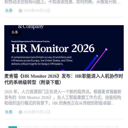
ROI评估”。 HRTech的判断是：2026年企业AI管理的关键词，不再只
和劳动法合规等问题上，不知道该找谁、如何判断、从哪里开始。
否单独拒绝了某位候选人，而在于 Workday 作为 HR 科技供应商，
Ferry 的结合将为客户和团队创造新的机会，并加速塑造 future of
会追问AI是否带来更高单客收入、更高续约率、更低服务成本或新
是 adoption，而是 AI governance、AI FinOps 和 workforce
HR科技云图与 chuhai.tips 将于7月17日在上海发布新版《2026中国企
其系统如果参与了候选人筛选、排序、推荐或拒绝流程，是否可能
work。 AMS 年化 Fee Revenue 约6.5亿美元，长期合同增强收入可见
头条
2026年06月25日
的客户群体。 供应商需要尽早设计AI调用量、自动化任务量、招聘
productivity measurement。 Tesla 的做法之所以重要，是因为它把企
业出海人力资源服务指南》图片版本。通过 www.chuhai.tips/map，
被视为招聘决策链条中的实际参与者。 这也是本案区别于传统就业
度 从财务表现看，AMS 当前 annual run-rate Fee Revenue 约为 6.5亿
匹配结果、员工服务交易和业务成果等新计费模式。否则，AI在帮
业 AI 的矛盾暴露得非常集中：一方面，公司希望员工尽可能多地使
企业可查看服务商资源、各国用工指南与AI问答。 你的目标客户正
歧视案件的核心所在。过去，HR系统通常被视为雇主使用的后台工
美元，Adjusted EBITDA 约为 1亿美元。在经济环境未出现不利变化
助客户减少工作量的同时，也可能削弱供应商自己的收入基础。 对
用 AI，以提升研发效率；另一方面，公司又无法接受不可控的 token
在找出海HR服务，但他们可能还不知道你是谁 做出海HR服务的机
具；但当系统开始通过算法对候选人进行匹配、评分、排序或筛选
的假设下，Korn Ferry 预计交易完成后一年的 run-rate Adjusted
人力资源服务商：周期复苏不等于结构性安全 任仕达的数据表明，
成本；再进一步，公司还希望把员工使用行为导向自己的 AI 生态。
构，最清楚一个现实：市场需求确实存在，但客户从“有需求”到“找
时，它的作用可能不再只是记录信息，而是影响候选人是否进入下
头条
EBITDA contribution 将达到约 1.4亿美元。 此外，AMS 的长期合同
蓝领和操作型岗位需求已经率先恢复，RPO也表现出一定韧性，但
这种矛盾会在更多企业出现。 最终，企业 AI 不会因为支出上限而
到你”，再到“信任你、选择你”，中间隔着很长的一段距离。很多机
一轮流程。法院此前也关注到，Workday 的工具如果代表雇主执行
将带来超过 15亿美元的 existing contracts estimated fees remaining。这
专业招聘、数字人才和永久岗位安置仍然承压。 国内人力资源服务
停止发展。相反，真正成熟的企业会从“鼓励大家多用 AI”进入“让正
构并不是服务能力不够，也不是市场没有机会，而是没有出现在目
某些筛选功能，其责任问题不能简单因为“最终录用决定由客户作出”
对于 Korn Ferry 来说，不仅意味着新增业务规模，也意味着更强的
商应重新评估业务组合，加大对蓝领、一线运营、RPO和规模化交
确的人，在正确场景，用正确模型，以可衡量成本创造正确结果”。
标客户真正做判断、做比较、做选型的场景里。 中国企业出海正在
而被排除。 法院关注的重点：加州法律适用与“代理责任” 本次裁定
收入可见度和长期客户关系基础。 对大型企业客户而言，长期合同
付业务的关注，同时降低对单次猎头成功费和顾问个人产出的依
这才是 AI 进入组织管理深水区的开始。对 HR 而言，AI 不只是工
加速。越来越多企业开始在海外招聘员工、搭建本地团队、处理合
中，一个重要问题是加州公平就业和住房法是否可以适用于相关主
结构也反映出 RPO、校园招聘、灵活用工和技能服务正在从项目型
赖。 但服务商也需要看到，AI提高顾问效率后，客户可能要求分享
具采购问题，而是未来工作方式、绩效评估、技能结构、员工授权
规雇佣、设计薪酬福利、配置员工保险、寻找EOR/PEO服务、评估
张。Workday 的抗辩方向之一是，部分求职者并非加州居民，也并
采购，转向更持续、更战略化的人才运营合作模式。 人才服务正在
生产率红利。今天的人均产出提升，未必能够永久转化为更高利润
和组织治理的系统性重构。
HR SaaS系统，也需要签证移民、劳动法合规、全球薪酬、跨境员工
非申请加州岗位，因此加州法律不应被扩展适用。但法院在前期意
从招聘交付走向组织能力建设 Korn Ferry CEO Gary D. Burnison 表
率。 九、8月将进入财报验证期 7月市场首先交易的是预期，8月则
管理等专业支持。对于这些企业的HR负责人、出海业务负责人、创
见中指出，如果原告能够主张 Workday 在加州设计、开发、运营相
示，将 AMS 纳入 Korn Ferry 后，公司将扩大帮助客户解决关键组织
需要企业用经营数据证明预期。 Paylocity、Paycom和德科集团将在8
始人和财务法务团队来说，他们不是没有预算，也不是没有决策
麦肯锡《HR Monitor 2026》发布：HR职能进入人机协作时
关工具，并通过这些工具代表客户执行涉嫌歧视性的筛选行为，那
挑战的能力。他强调，尽管技术创新不断推进，组织成功的真正驱
月初先后公布财务业绩。市场将重点观察HR SaaS企业能否维持收入
权，而是缺少一个可信赖的入口，帮助他们快速看到市场上有哪些
代的系统级转型（附录下载）
么相关行为与加州之间可能存在足够联系。 这一点对 HR 科技行业
动力仍然是人。AMS Founder and Chair Rosaleen Blair 也表示，Korn
增长和客户留存，以及传统人力服务公司的毛利率能否改善。 瑞可
专业机构、分别能解决什么问题、是否值得进一步沟通。 出海HR服
非常关键。它意味着法院关注的不是候选人或岗位是否一定在加
Ferry 是一个拥有相同信念和价值观的合作伙伴。 从 HRTech 视角
利也将在8月7日公布2026财年第一季度业绩，届时Indeed的职位数
2026 年，人力资源部门正在进入一个新的临界点。根据麦肯锡最新
务的核心难题，不是没有需求，而是连接没有发生 过去几年，我们
州，而是涉嫌产生歧视影响的技术行为、系统运营和公司决策是否
看，此次并购的行业意义并不只在于规模扩张，而在于全球人才服
量、美国每职位平均收入和Premium Sponsored Jobs增长将成为重要
发布的《HR Monitor 2026》，在人工智能重塑工作方式、技能结构
与大量中国出海企业和HR负责人交流时发现，他们寻找服务商的方
与加州存在实质关联。对于总部、研发、算法治理或产品决策位于
务商正在重新定义自身边界。过去，executive search、RPO、campus
指标。 接下来资本市场可能围绕四项指标重新对全球HR企业进行排
和组织运行模式的背景下，HR 的角色正在从传统的职能卓越
式往往非常零散：问朋友、问同行、在微信群里发需求、通过搜索
某一司法辖区的 HR Tech 公司而言，法律风险可能不再局限于客户
recruiting、contingent workforce 和 consulting 往往被视为相对独立的
序：客户或服务人数是否增长、单个客户或职位收入是否提高、AI
（functional excellence），转向更深层的系统级转型（system-level
引擎找几家机构、再看几页介绍资料。这个过程效率并不高，也很
所在地或岗位所在地。 残障歧视与“代理变量”成为重要争议 本案中
头条
2026年06月23日
服务类别。但随着 AI、数据分析、技能分类体系和全球化用工模式
是否产生独立收入，以及利润率改善是否建立在可持续增长之上。
transformation）。这份报告基于对欧洲、美国和中国等 10 个国家约
难建立清晰判断。很多时候，不是市场上没有好机构，而是好机构
另一个值得 HR 特别关注的问题，是所谓“代理变量”。原告主张，一
的发展，企业更需要一体化的人才解决方案，而不是彼此割裂的单
最后！ 2026年8月全球人力资源上市公司市值榜，看起来是一轮全面
1,300 名 HR 专业人士和 5,500 名员工的调研，呈现出一个清晰信
没有在正确的时间、正确的渠道、正确的内容场景里被客户看见。
些表面上看起来中性的筛选因素，可能在实际效果上成为受保护特
点服务。 未来的人才服务竞争，将不再只是“谁能更快招聘到人”，
上涨，但背后实际上存在完全不同的故事。 德科集团主要受益于估
号：未来 HR 的核心价值，不再只是把招聘、培训、绩效和员工体
出海HR服务与普通软件采购不同。企业选择一家EOR、薪酬外包、