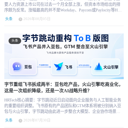
要人力资源上市公司在过去一个月全部上涨，但资本市场给出的排
序颇为反常。涨幅最高的并不是Workday、Paycom或Paylocity等HR
SaaS企业，而是德科集团和任仕达两家传统人力资源服务商，月度
头条
2026年08月05日
涨幅分别达到47.6%和36.5%。这并不意味着AI对传统人力服务公司
的威胁已经消失，而是说明市场正在同时交易估值修复、招聘周期
回暖、软件板块反弹和AI商业化四条完全不同的逻辑。 详情可以访
问：https://www.hrtechchina.com/Public/html/TOP10/global-hr-top10-
头条
2026-08.html 更值得关注的是，资本市场对人力资源公司的估值标准
正在发生变化。未来决定企业估值的，可能不再只是客户数量、员
工账号数或服务人数，而是企业能否把AI带来的匹配效率、自动化
能力和业务结果转化为新的收入来源。 一、2026年8月全球人力资源
上市公司市值TOP10榜单 本榜单覆盖全球具有代表性的薪酬与HCM
软件、在线招聘平台、人力派遣、RPO、人才咨询、背景调查和PEO
企业。市值按照2026年7月31日收盘价格计算，并统一折算为美元；
月度涨幅采用股票上市地本币计算，以尽量减少汇率变化对股价表
字节重组飞书拆成两半：豆包吃产品，火山引擎吃商业化，
现的干扰。 从市值结构看，全球人力资源资本市场依然呈现明显的
这是一次组织降级，还是一次AI战略升维？
头部集中。 瑞可利与ADP分别以约1159亿美元和1060亿美元市值位
HRTech核心摘要：字节跳动近日启动面向企业服务与人工智能业务
居前两名，两家公司市值均超过1000亿美元。第三名Paychex和第四
的重要组织调整。飞书原有的产品团队和GTM体系将被分别纳入豆
名Workday的市值分别约为416亿美元和396亿美元，与前两家公司存
包与火山引擎，字节跳动由此进一步整合大模型、企业协作场景、
在明显差距。 第五名至第八名则高度拥挤。Paycom、BOSS直聘、
云基础设施及To B商业化能力。简而言之：产品归豆包，销售归火
任仕达和Paylocity的市值集中在73.8亿至78.1亿美元之间，最高与最
头条
2026年07月30日
山，引擎归别人，最后只剩“品牌和服务保持不变”这句话。 根据此
低相差不足6%。这一位置的排名很容易因一次财报或单日股价波动