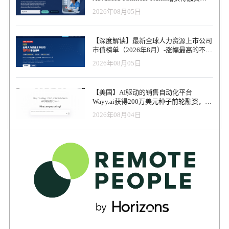
但只有 57% 将全组织人力规划与完整的技能记录结合起来。这说明
意义在于，图片版本具备更强的传播性和记忆点。当一家机构出现
能否进入面试、是否被推荐、是否被优先展示，那么“工具”和“决策”
以加速医疗卫生人才队伍建设
2026年08月05日
很多企业虽然有技能数据，却还没有真正把它用于战略决策。 未来
在被行业认可的出海HR服务指南中，它获得的不只是一次品牌曝
之间的距离会被重新审视。 对于 HR 和企业采购团队而言，这起案
人才竞争的重点，不是会不会用AI，而是能否判断AI 随着 AI 接管
光，更是一次出现在客户心智里的机会。很多企业不会在第一次看
件的现实意义非常明确。AI 招聘工具不能只从效率、体验和成本角
越来越多重复性和执行性任务，未来技能的重心正在变化。报告显
到机构名称时立刻成交，但当他们多次在图谱、内容、社群、活动
度评估，还必须纳入合规尽调。企业在采购和使用相关系统时，应
【深度解读】最新全球人力资源上市公司
示，问题解决能力、创造力、数据分析与 AI、数字素养、推理能力
和同行讨论中看到同一家机构时，信任会逐步累积。等真实需求出
重点关注供应商是否提供偏见测试机制、算法影响评估、审计记
市值榜单（2026年8月）-涨幅最高的不是
等成为 HR 专业人士最关注的未来技能。其中，数字素养的排名上
现时，被记住的机构，才更有机会进入下一轮沟通。 7月17日上海发
录、候选人解释机制、数据留存政策、人工复核流程，以及合同中
AI软件，而是传统人力服务商
2026年08月05日
升尤其明显，反映出企业对“能够理解和使用 AI 输出”的人才需求正
布，是机构收录的重要窗口 新版《2026中国企业出海人力资源服务
关于歧视索赔、数据披露和责任分担的条款。 HRTech观点：AI招聘
在增加。 这也说明，AI 并没有让人的价值下降，而是改变了人的价
指南》图片版本将于7月17日在上海正式发布。目前，本轮图片版本
进入治理能力竞争阶段 Workday 案的长期影响，可能不在于某一项
值位置。未来更稀缺的不是机械执行能力，而是判断、解释、整合
的机构收录仍在开放。对于正在服务中国企业出海的机构来说，这
具体主张最终是否成立，而在于它正在推动市场重新定义 AI 招聘工
【美国】AI驱动的销售自动化平台
和决策能力。企业需要的人才，不只是会操作工具的人，而是能够
是一个值得重视的时间窗口。现在加入，可以赶上本次发布节点，
具的责任边界。未来，HR 科技供应商的竞争力不会只体现在更快筛
Wayy.ai获得200万美元种子前轮融资，并
在复杂业务场景中理解 AI 输出、提出正确问题、识别风险并做出判
也可以进入后续围绕指南展开的内容传播、社群扩散、行业展示和
选候选人、更智能匹配岗位或更低招聘成本上，也会体现在能否证
推出可代为销售的AI联合创始人
断的人。对 HR 来说，培训体系也不能再只围绕课程和平台建设，
2026年08月04日
企业需求连接。 出海HR服务的成交往往不是即时发生的，而是长期
明系统公平、可审计、可解释、可治理。 AI 招聘不会因为诉讼风险
而要真正嵌入业务任务、绩效反馈和职业发展路径。 招聘市场趋
信任积累后的结果。越早出现在目标客户的视野中，越早在他们心
而停止发展，但企业使用 AI 的标准会明显提高。对于 HR 来说，真
稳，但慢招聘仍然是组织损耗 报告显示，全球劳动力市场总体趋
里建立认知。对于EOR/PEO、海外招聘、薪酬外包、员工福利、保
正成熟的 AI 招聘采购，不是被产品演示中的“智能推荐”打动，而是
稳，部分市场更偏向雇主。全球录用接受率从 2025 年的 56% 上升
险经纪、签证移民、HR SaaS、劳动法合规咨询、人才服务等机构来
能够问清楚算法如何影响候选人、如何监测差别影响、如何处理异
至 2026 年的 59%，招聘成功率从 46% 上升至 50%。但这并不代表
说，加入指南的价值，不只是“被收录”，而是进入中国企业出海HR
常结果，以及一旦发生争议，企业和供应商分别承担什么责任。
招聘压力消失。相反，在申请量增加、候选人筛选复杂度提升的情
服务生态的一个持续入口。 欢迎优秀出海HR服务机构加入
Workday 案提醒整个行业：AI 招聘已经从技术创新阶段，进入算法
况下，招聘效率正在成为新的竞争差异。 一个重要数据是，跨市场
chuhai.tips 机构会员 如果贵司正在服务中国企业出海，或者希望进
合规和治理能力的检验阶段。 HRTech一直在倡导HR一定要在人力资
招聘周期中位数达到 70 天，平均招聘周期超过 90 天，而表现最好
一步触达正在寻找海外HR服务资源的企业客户，欢迎加入
源工作中实践负责任的人工智能，详情可以访问。
的前四分之一组织可以将流程压缩到 49 天左右。对于关键岗位和高
chuhai.tips 机构会员。 机构会员将有机会参与平台展示、服务指南
https://www.hrtechchina.com/raihr
需求技能而言，过长的招聘周期会直接增加候选人流失、招聘成本
收录、新版图片版本展示、内容传播以及后续企业需求连接。我们
和业务等待成本。AI 可以提升简历筛选、技能匹配、面试协调和候
希望通过这一机制，让真正有服务能力、有专业经验、有区域优势
选人沟通效率，但前提是招聘流程本身足够清晰。如果企业只是把