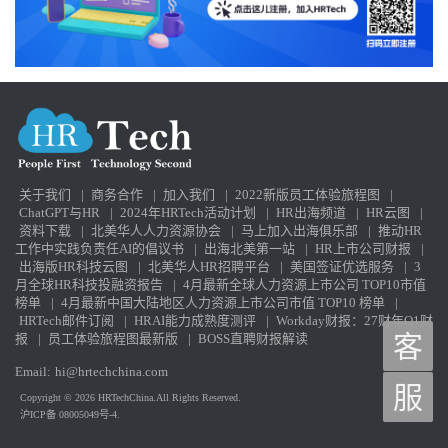
关于我们
|
商务合作
|
加入我们
|
2022新版员工体验旅程图
|
ChatGPT与HR
|
2024年HRTech活动计划
|
HR出海频道
|
HR云图
|
资料下载
|
北美华人人力资源协会
|
马上加入出海俱乐部
|
推动HR
工作中实践负责任AI的倡议书
|
出海北美第一站
|
HR上市公司财报
|
出海版HR科技云图
|
北美华人HR招聘平台
|
美国签证优选服务
|
3
月全球HR科技投融资报告
|
4月最新全球人力资源上市公司 TOP10市值
榜单
|
4月最新中国大陆地区人力资源上市公司市值 TOP10 榜单
|
HRTech邮件订阅
|
HRAI能力成熟度测评
|
Workday财报：27财年Q1财
报
|
员工体验旅程图最新版
|
BOSS直聘财报解读
客
Email:
hi@hrtechchina.com
服
Copyright © 2026 HRTechChina.All Rights Reserved.
沪ICP备 08005049号-4.