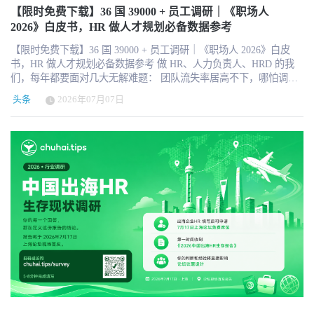
商业和工业建筑项目的人员需求。 Buildforce官网显示，目前已有超
的云计算、模型服务与技术基础设施；中间是豆包提供的模型与智
219.5亿美元营收，调整后EBIT利润率扩张140个基点，调整后每股
名 https://www.hrtechchina.com/Survey/21484CA0-541F-A6BA-EC55-
【限时免费下载】36 国 39000 + 员工调研｜《职场人
过250家不同规模的电气承包商使用其平台。公司还表示，其平台能
能体能力；上层则是飞书所覆盖的文档、会议、沟通、知识与组织
收益增长17%。公司对2027财年的指引为收入增长5%至6%，调整后
5DFADA5FDDB1 评选定位 面向企业 HR 团队、人力资源科技服务
2026》白皮书，HR 做人才规划必备数据参考
够填补超过90%的岗位需求，超过75%的岗位可以在30分钟内获得符
协作场景。 在商业化层面，创造力服务平台将统一承担MaaS、SaaS
每股收益增长9%至11%。ADP目前服务全球140多个国家和地区的超
商，表彰在人才吸引、招聘选拔、培训发展、绩效管理、员工关
合条件的候选人。上述数据来自Buildforce官网披露，暂未见第三方
等企业服务的市场、销售和客户服务工作。这有助于减少不同产品
过110万客户。 ADP的增长速度未必最高，但薪酬计算、税务申报、
【限时免费下载】36 国 39000 + 员工调研｜《职场人 2026》白皮
怀、雇主品牌、全球化用工、AI 智能化落地等全 HR 场景，实现降
审计或验证信息。 截至本轮融资发布时，Buildforce平台上的电工已
团队之间重复覆盖客户、销售资源分散及交付体系割裂的问题。 字
福利、考勤和合规服务具有极高的客户黏性。AI可以改善ADP的服
书，HR 做人才规划必备数据参考 做 HR、人力负责人、HRD 的我
本增效、组织增值、模式突破的创新主体；搭建行业案例共享、供
经累计完成超过200万小时的工作，参与了超过2000个商业建筑项
节跳动CEO梁汝波此前在2026年火山引擎FORCE原动力大会上表
务效率，却很难在短期内消除企业对薪酬和合规基础设施的需求。
们，每年都要面对几大无解难题： 团队流失率居高不下，哪怕调整
需对接、品牌传播、资源链接的专业平台，以标杆力量驱动人力资
目。 这些数据表明，Buildforce已经不只是一个早期职位撮合工具，
示，攀登AI高峰是公司当下最重要的事情。 从此次组织调整看，字
因此，瑞可利与ADP虽然分别来自招聘平台和薪酬服务两个不同赛
薪酬福利，员工依旧普遍焦虑； 70 后至 00 后五代员工同场办公，
源科技产业革新。 创新，需要勇气，更需要行动！ 奖项设置HRTech
而是开始形成一定规模的电工供给网络、承包商客户网络和项目履
头条
2026年07月07日
节跳动正在将这一战略进一步落实到企业业务的组织架构中：AI不
道，但两家公司拥有一个共同点：它们并不只依靠员工账号数量收
一套管理制度无法适配所有人； 企业落地 AI 数字化工具，投入成
创新实践奖（企业内部HR创新实践） HRTech创新团队奖（企业内部
约数据。 从招聘平台走向劳动力运营平台 Buildforce值得关注的地
再只是某个独立部门的新产品，而是开始重新定义企业软件、云服
费，而是掌握了企业难以替代的数据、交易和工作流程。 四、
本上涨，员工实际产出却没有提升； 管理层常态化无偿加班，核心
HR团队） HRTech创新产品奖（HR科技机构申请） 特别设立 人
方，在于其商业模式并没有停留在传统招聘平台的“职位—候选人”匹
务和商业化团队之间的关系。 飞书“被降级”，还是进入更重要的AI
Workday、Paycom和Paylocity：上涨并不等于风险已经解除
骨干悄悄更新简历，人力隐性成本持续走高。 ADP 研究院 2026 年
力资源科技AI创新产品奖 人力资源科技出海创新产品奖 参评核心要
配环节。 在建筑和电气行业，企业需要判断的不只是候选人是否愿
基础设施位置？ 对于飞书而言，这次调整具有明显的双重含义。 一
Workday、Paycom和Paylocity在7月分别上涨23.1%、22.4%和
度重磅调研《职场人 2026》，面向全球 36 个市场、超 39000 名职
求 申报案例、产品落地周期为近 12 个月内，具备完整落地场景与可
意接受一份工作，还包括其技能水平、证照状态、项目经验、工作
方面，飞书失去了过去相对独立的组织架构。产品负责人、销售负
23.9%。这组涨幅表明，经历上半年企业软件估值下跌后，资金开始
场人分层取样，用一手真实员工心态数据，拆解 2026 全球劳动力核
量化业务成果； 申报主体无行政处罚、重大负面舆情、行业失信记
地点、可到岗时间、出勤表现和现场履约能力。 因此，这类岗位的
责人和市场负责人分别进入豆包与火山引擎的管理体系，意味着飞
重新进入部分HR SaaS公司。 但这一轮上涨并不意味着资本市场已
心变化，为企业人力管理、年度人才盘点、员工关系建设提供权威
录； 创新方案需具备可复制性、行业参考价值，不局限单一小众场
招聘往往需要与人员验证、入职、调度、考勤、工时记录和合规管
书不再以一个完整业务单元独立配置资源和推进战略。 从这一意义
经彻底消除了对按席位收费模式的担忧。 Workday最近一个季度的
对标依据。 下载链接：http://hrnext.cn/xALS93 您也可以扫描文中图
景； 所有申报材料需提交完整案例文档、数据成效佐证材料。入围
理同步进行。 Buildforce正在尝试把这些流程整合到统一平台中。对
上说，飞书的组织地位出现下降。 另一方面，飞书在字节跳动企业
经营数据依然稳健。2027财年第一季度总收入达到25.42亿美元，同
片二维码，即可免费下载完整版（限时免费），获取 36 国细分数
主体需配合参与峰会现场标杆案例分享或线上专题访谈（部分优质
电气承包商而言，平台解决的不只是“在哪里找到电工”，而是如何更
AI体系中的产品价值可能进一步上升。 大模型要进入企业，仅有模
比增长13.5%；订阅收入达到23.54亿美元，同比增长14.3%；未来12
据、行业对比、落地管理建议。 一、报告 5 大核心调研结论数据来
项目）； 其他补充事宜 参评核心价值 权威行业认证：获得 INNO
快找到适合特定项目的电工，并持续管理其在项目中的工作表现。
型能力并不够。AI需要知道员工是谁、可以访问哪些信息、正在参
个月订阅收入积压达到88.06亿美元，同比增长15.5%。Non-GAAP营
源：ADP 研究院 2026 全球劳动力调研《职场人 2026》白皮书1. 职
创新官方行业标签，成为企业数字化创新转型实力背书； 全域品牌
对电工而言，平台也不仅是一个职位搜索入口。随着工作时长、项
与什么项目、有哪些会议和文档、能够调用哪些业务系统，以及执
业利润率由30.2%提高至31.8%。 因此，Workday并不是一家单纯依
业安全感危机：全球仅 22% 员工笃定自身岗位稳定数据显示，没有
曝光：平台官网、行业公众号、垂直社群、行业峰会全渠道传播，
目经历、出勤率和承包商评价不断积累，电工可能逐步形成比传统
行任务时应当遵守什么权限。 飞书所积累的组织架构、权限体系、
靠市场情绪上涨的公司。它仍然保持两位数订阅增长，并不断把业
任何一个区域过半员工拥有职业安全感，市场分化差距明显：尼日
海量 HR 专业人群触达； 供需精准对接：获奖案例纳入 HRTech 官
简历更动态、更接近实际履约能力的职业档案。 这意味着Buildforce
企业知识和工作场景，正是企业AI落地所需要的关键基础设施。 飞
务从传统HCM扩展到财务、IT和AI Agent管理。 不过，市场仍需回
利亚 38% 员工认为工作安稳，日本仅 5%，中国为 20%。 工种层级
方标杆案例库，精准匹配甲方企业数字化采购需求； 行业资源链
的长期壁垒可能不只来自候选人数量，而是来自其持续积累的技
书此前也曾明确表示，其AI能力离不开豆包大模型的支持，并强调
答一个长期问题：当客户使用AI减少部分行政、财务和人力资源岗
差距显著：知识型员工安全感 30%，技能型员工 18%，事务型重复
接：免费参与线上专题沙龙、线下行业峰会，与头部 CHO、服务商
能、证照、项目和工作表现数据。 电工短缺背后的结构性需求
企业数据需要受到权限管控和隔离，不应用于模型训练。 因此，更
位时，以员工数、用户数或模块席位为基础的订阅收入是否会受到
性岗位仅 16%。 高职业安全感员工具备多重优势：敬业度高出 6
面对面交流； 标杆内容沉淀：定制企业案例专访、行业专题报道，
Buildforce的扩张与美国对技能型人才不断增长的需求密切相关。 数
准确的判断或许是：飞书的组织独立性正在下降，但它在字节跳动