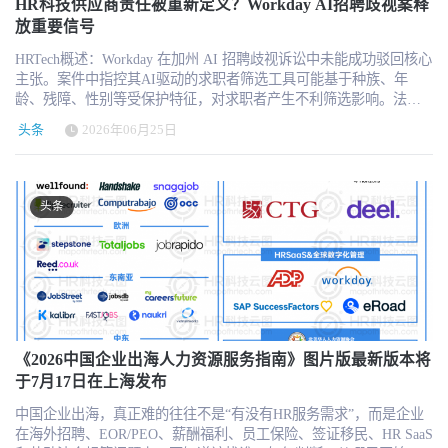
流程执行能力，并能够被企业AI安全调用的系统。 飞书的这次组织
建设 + 数据化 workforce strategy”的综合服务模式。 交易总额约8.5
HR科技供应商责任被重新定义？Workday AI招聘歧视案释
同时影响这三种模式。 对于HCM软件而言，AI可能减少企业对部分
联系人：科科 微信：hrtechina 邮件联系：hi@hrtechchina.com
不是简单的工具选择，而是企业 AI 工作流被平台生态重新塑形。
低从人员需求产生到项目交付完成之间的整体运营成本和风险。
调整，可能正是中国企业软件从“SaaS协同平台”走向“AI工作操作系
亿英镑，现金与股票结合支付 根据交易安排，Korn Ferry 将以约 8.5
放重要信号
行政和白领岗位的需求，从而影响员工账号数量。对于人力服务公
对 HR 来说，这件事的核心不是技术，而是组织治理。 当 AI 工具成
HRTech将持续关注全球招聘科技、劳动力管理及HR科技投融资动
统”的一个重要节点。 下一步关注 HRTech将继续关注豆包企业版的
亿英镑收购 AMS，约合 11亿美元。交易对价包括约 6.59亿英镑现
司而言，AI能够提高招聘顾问的人均产出，客户可能进一步要求降
为工程师、产品经理、运营团队和 HR 团队的日常工作基础，企业
态。相关企业也可申请更新公司档案、产品信息和融资记录。 公
HRTech概述：Workday 在加州 AI 招聘歧视诉讼中未能成功驳回核心
产品发布、企业客户内测进展，以及飞书、豆包与火山引擎在HR、
金，约合 8.81亿美元，以及约 1.91亿英镑的 Korn Ferry common
低服务费。对于招聘平台而言，AI让候选人匹配更加自动化，传统
必须回答几个问题：员工可以自由选择 AI 工具吗？公司如何评估不
司信息 公司名称：Buildforce 成立时间：2019年 总部：Houston和
主张。案件中指控其AI驱动的求职者筛选工具可能基于种族、年
人效管理、知识管理和企业Agent场景中的后续整合。 对于企业HR
stock，约合 2.55亿美元。 Korn Ferry 预计将使用约 3亿美元自有现
职位发布和简历搜索的价值可能下降。 因此，真正面临风险的并不
同模型的产出质量？AI 预算归属 IT、业务部门还是人力资源？员工
Austin，Texas 公司定位：技术驱动型电工用工与劳动力管理平台 服
龄、残障、性别等受保护特征，对求职者产生不利筛选影响。法院
团队，现阶段可以优先评估三个方向：梳理可供AI调用的企业知识
金支付部分现金对价，其余约 5.81亿美元现金对价将通过公司现有
只是某一个赛道，而是所有收入与“人数”高度线性绑定的企业。 未
使用 AI 的效率提升如何计入绩效？当企业推动员工使用某个内部或
务对象：个人电工、电气承包商 主要场景：商业及工业建筑项目 本
允许 FEHA 相关主张及部分 ADA 残障歧视主张继续推进。Workday
与HR数据；检查权限、隐私和安全审计体系；识别招聘、员工服
revolver 借款支付。同时，Korn Ferry 将发行约 360万股普通股，最
来更有可能获得估值溢价的企业，是那些能够建立新计费单位的公
关联生态工具时，是否需要披露潜在利益冲突？这些问题已经不再
头条
2026年06月25日
轮融资：1000万美元A轮融资 领投方：Saepio Capital 参投方：Blue
否认指控，称其工具只评估岗位资格，不评估受保护特征。对 HR
务、学习发展及人才分析中适合由Agent执行的高频任务。 对于HR
终发行数量受交割时 15% collar 机制约束。 交易仍需获得监管许
司，例如按照使用量、自动化任务、候选人匹配、招聘结果、风险
只是 CIO 的责任，也进入了 CHRO 和 CEO 的管理议程。 更大的行
Heron Capital、Revolution’s Rise of the Rest Seed Fund、S3 Ventures、
来说，这起案件的重要意义在于：AI 招聘工具不再只是效率工具，
科技厂商，则需要加快建立开放接口、Agent工具调用能力和企业级
可，预计将在 Korn Ferry 2027财年第二财季完成。Korn Ferry 表
降低、员工服务交易或业务成果收费。 从这个角度看，瑞可利和
业趋势是，企业 AI 正从“采用率竞争”转向“单位成本产出竞争”。
Chicago Ventures CEO兼联合创始人：Moody Heard 平台数据：超过
也可能成为合规责任来源。未来企业采购 AI 招聘系统，必须重点关
权限体系，并重新评估产品在企业AI工作入口下的角色。 更多全球
示，在扣除 restructuring、integration 和 transaction costs 后，交易预
BOSS直聘的实践比单纯发布AI助手更值得关注。它们正在尝试回答
Uber、Microsoft、Meta、Amazon、Walmart 等公司都被报道开始控
200万累计工作小时、超过2000个商业建筑项目、超过250家电气承
注偏见测试、数据留存、算法解释、供应商责任和候选人权利。更
HR科技、企业AI及未来工作趋势，欢迎持续关注HRTech，并查看
计将在第一个完整年度立即增厚 earnings per share。 合并后员工超过
资本市场最关心的问题：当客户需要的人更少时，公司如何继续增
头条
制 AI 工具支出、取消部分高成本许可证，或推动员工使用更便宜、
包商 融资用途：美国市场扩张及产品技术开发 估值、收入、增长
多请关注 HR Tech，为你带来全球最新 HR 科技资讯。 Workday AI
HRTech最新行业活动与研究内容。
16,000人，覆盖120多个国家 此次并购将把 Korn Ferry 在 Search、
长？ 八、对中国HR和供应商的三项直接启示 对甲方HR：续约谈判
更可控的模型。背后的逻辑很现实：企业并不是不用 AI，而是不愿
率、毛利率、活跃电工人数及累计融资金额：原文未说明
招聘歧视案继续推进：HR科技进入“算法合规责任”新阶段 HRTech注
Talent & Organizational Solutions 和 Workforce Solutions 方面的能
的筹码正在发生变化 对于正在采购或续约HCM、薪酬、招聘和员工
意继续为不可衡量的 AI 使用买单。未来企业评估 AI 的核心指标，
意到，备受关注的 Mobley v. Workday Inc. 案件近期出现重要进展。
力，与 AMS 在 Recruitment Process Outsourcing（RPO）、Early
管理系统的企业，未来不应只比较功能和单价，还应重点审查费用
不会只是“有多少员工使用 AI”，而是“每一美元 AI 支出带来多少代
美国加州北区联邦法院对 Workday 试图驳回 AI 招聘歧视诉讼的动议
Careers and Campus Recruiting、Contingent Workforce Solutions、
与员工数量之间的关系。 企业可以要求供应商明确员工人数下降后
码、多少效率、多少错误减少、多少客户响应提升、多少组织成本
作出裁定，允许部分核心主张继续推进。需要明确的是，这并不意
Consulting 和 Skills Creation 方面的优势结合起来。 交易完成后，合
的费用调整机制，避免出现员工规模减少但合同费用维持不变的情
下降”。 这也提醒资本市场，不要把企业 AI 消费理解为无上限增
味着 Workday 已经被认定存在歧视，也不是案件的最终判决；但法
并公司将拥有超过 16,000 名员工，并达到约每 90 秒帮助一名专业
况；同时应确认AI功能究竟包含在现有订阅费中，还是未来会成为
长。 Nvidia、Palantir、AI coding 公司和各类企业 AI 应用的高估
院没有在早期阶段终结关键指控，说明围绕 AI 招聘工具的法律责任
人才获得工作的服务规模。AMS 目前业务覆盖 120 多个国家，并在
独立收费模块。 对于采用大量AI Agent和自动化流程的企业，还应
值，都隐含着一个假设：企业会持续扩大 AI 使用。但真实企业内部
边界，正在进入更实质性的司法审查阶段。 案件核心：AI招聘工具
《2026中国企业出海人力资源服务指南》图片版最新版本将
欧洲和亚洲拥有成熟布局，其客户覆盖 financial services、
要求供应商提供按实际使用量或业务结果收费的选项，而不是继续
正在发生的是预算化、路由化和治理化。AI token 消费总量仍可能增
是否只是“软件”，还是招聘决策链条的一部分 该案最初由 Derek
于7月17日在上海发布
technology、healthcare、life sciences、consumer、industrial 和 public
接受完全按账号数量线性增长的合同。 对HR科技供应商：AI必须进
长，但增长方式会改变。企业会减少无序调用，增加模型路由；减
Mobley 于 2023 年提起，原告主张 Workday 的算法化申请人筛选工
sector 等多个市场。 AMS 由 Rosaleen Blair 于 1996 年创立，是全球
入收入模型 国内HR科技企业普遍已经推出AI助手、智能问答、JD生
少高价通用模型依赖，增加小模型、专用模型、内部模型和自建平
中国企业出海，真正难的往往不是“有没有HR服务需求”，而是企业
具在招聘过程中可能对特定求职者群体产生不利影响，涉及年龄、
招聘流程外包与人才获取领域的重要服务商。交易完成后，Rosaleen
成、简历筛选和员工服务机器人，但许多产品仍然停留在功能展示
台；减少“员工随便用”，增加“场景审批、预算控制、数据安全和
在海外招聘、EOR/PEO、薪酬福利、员工保险、签证移民、HR SaaS
种族、残障和性别等受保护特征。案件的关键不在于某一家雇主是
Blair 将继续担任 Chair role。AMS CEO Gordon Stuart 表示，与 Korn
阶段。 资本市场最终不会因为企业拥有AI功能就给予更高估值，而