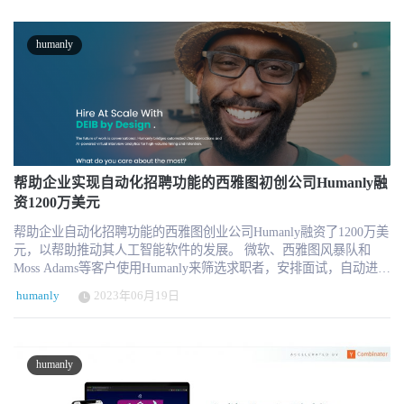
家称，人工智能正在迅速改变招聘领域，使企业能够比以往任何时
科技赛道的又一注强心剂 本轮融资将 Humanly 的总融资额提升至
候都更有效地识别、吸引和聘用顶尖人才。通过强强联手，Humanly
2400万美元。分析人士指出，在全球招聘效率成为企业转型“新瓶颈”
和 Teamable 将引领这一变革，为客户提供一整套工具，简化招聘流
的当下，Humanly 此类集成 AI 交互与自动化能力的垂直招聘解决方
humanly
程，为候选人和招聘团队带来更好的结果。 “Humanly首席执行官
案，正在成为中大型企业关注的新选择。 据 Gartner 预测，到2026
Prem Kumar表示：”我们对Teamable的收购标志着我们在人才招聘团
年，将有超过30%的企业初步引入 AI 主导的招聘前端交互系统。
队赋能之路上的一个重要里程碑。“我们将共同重新定义人才招聘，
Humanly 的产品思路正契合这一趋势，以技术实现“全流程候选人管
为客户提供所需的工具，不仅帮助他们找到最佳候选人，还能有效
理”的智能化升级。 关于 HumanlyHumanly成立于西雅图，是一家致
地吸引和转化他们。我们正在将发布职位并让合格候选人出现在您
力于构建包容、高效、AI 驱动的招聘平台的科技公司。其
的日程表上--中间无需人工--的梦想变为现实。这是向我们的客户提
Conversational AI 平台服务于中型与大型企业客户，在人才获取、流
供卓越价值迈出的一大步。 Teamable首席执行官Matthew Raymond将
程自动化和候选人体验方面表现突出。 如需引用，请注明出处：
加入Humanly，担任产品副总裁。他指出："客户是我们一切工作的
帮助企业实现自动化招聘功能的西雅图初创公司Humanly融
HRTech资讯（2025年5月）
核心，我们很高兴能够通过此次收购为客户提供更多价值。对我们
资1200万美元
来说，与 Humanly 强强联手是一个令人兴奋的机会。通过强强联
帮助企业自动化招聘功能的西雅图创业公司Humanly融资了1200万美
合，我们将为客户提供全面的解决方案，解决他们最紧迫的招聘难
元，以帮助推动其人工智能软件的发展。 微软、西雅图风暴队和
题。我们将共同为人才招聘的效率和效益设立新的标准。 在过去的
Moss Adams等客户使用Humanly来筛选求职者，安排面试，自动进行
一年里，Humanly 和 Teamable 都赢得了大量客户，证明了其解决方
初步沟通，进行背景调查，以及更多服务。 联合创始人兼首席执行
案的有效性。各行各业的公司都称赞 Humanly 能够自动完成人才招
humanly
2023年06月19日
官Prem Kumar透露：该公司正在大力投资于与求职者互动的短信服
聘中耗时的任务，如简历筛选和候选人安排。这使得招聘人员能够
务（SMS）聊天机器人，这是更广泛地推出新的生成性人工智能工
专注于与候选人建立关系。同样，Teamable 也因其创新的人才寻访
具的一部分，帮助公司更有效地招聘， Humanly的聊天机器人是根
方法、候选人参与和先进的分析能力而获得认可。这使公司能够找
据该公司三年多的招聘数据训练出来的，帮助它回答求职者的具体
到顶尖人才，提高团队效率指标。 在快速发展的人力资源技术领
humanly
问题。例如，当与科罗拉多州的求职者互动时，机器人会识别该州
域，Humanly 对 Teamable 的收购标志着一个关键时刻的到来。
是否存在特定的薪酬透明法，库马尔说。 该公司还在为人与人的对
Humanly将把Teamable的功能整合到自己的人工智能平台中。这次收