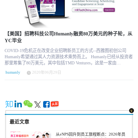
话引入人工智能分析功能。这些工具在实时通话中运行，产生洞察
购不仅仅是一次 “简单 ”的收购，而是在推进一个愿景。 成为 “首个
力并发送后续电子邮件。 这家初创公司旨在解决招聘过程中的一个
”人工智能驱动的端到端招聘解决方案，不仅仅意味着创新，还意味
痛点，即招聘经理的机器人、筛选工具和面试记录之间交换的数据
着创造公平的竞争环境，提供中端市场企业历来无法获得的尖端解
有限。Kumar说，使用多种工具往往使候选人感到他们好像 "被三个
决方案。Humanly 致力于提供全面的运营洞察力，认识到点式解决
不同的公司面试"。 Humanly的工具在整个过程中保持着求职者的数
方案会导致数据分散和招聘团队体验不佳。Humanly 的成立基于这
据。"库马尔说："你与求职者的任何对话，无论是通过短信聊天机器
【美国】招聘科技公司Humanly融资80万美元的种子轮，从
样一个信念，即客户应该拥有一个单一的工具，在整个求职过程中
人还是人工，我们都想在那里，让这些对话更有效、更公平。 该公
YC毕业
与求职者无缝互动。这一愿景不仅仅是跟踪整个招聘工作，更是为
司表示，其技术可以通过隐藏候选人的姓名、性别、工作年限等来
了实现人与人之间的联系和及时的招聘互动。通过以候选人体验为
COVID-19危机正在改变企业招聘新员工的方式--西雅图初创公司
帮助消除偏见。Humanly遵守微软的负责任的人工智能原则。 由于
核心来设计我们的工具，我们确保招聘团队不再需要为每一次互动
Humanly希望通过其人力资源技术乘势而上。 Humanly已经从投资者
经济不景气，许多公司缩小了招聘人员的规模。然而，尽管团队规
而同时使用不同的解决方案，从而最终实现连贯的体验和集成的数
那里筹集了80万美元，其中包括TMD Ventures，这是一家由
模较小，一些公司仍然保持着招聘的步伐，个别招聘人员因此而承
据。 关于Teamable Teamable是专为TA团队打造的超强CRM。它的每
DocuSign联合创始人Tom Gonser、Gusto CFO Mike Dinsdale和
担了更重的工作量，库马尔说。他说，这推动了对能提高他们效率
一步都由人工智能提供支持，在单一解决方案中提供采购和参与功
humanly
2020年06月29日
Kinetica CFO Dean Neese领导的风险投资公司。来自亚马逊和微软的
的自动化工具的需求。 Humanly的竞争对手包括资金雄厚的工作招
能，成本仅为市场上其他产品的一小部分。 Teamable 内置被动寻
人力资源资深人士也进行了投资。 Humanly的人工智能技术可以帮
聘平台Paradox，该公司在2021年以15亿美元的估值筹集了2亿美元，
源、入站申请人排名、自动候选人参与和完全可定制的分析功能。
助企业筛选求职者、安排面试、进行推荐调查等。其想法是减少寻
还有其他大量的招聘软件公司。 这家初创公司去年的净收入保留率
它可以无缝集成并增强您的自动求职系统，对于没有自动求职系统
找人才的时间，为潜在的新员工提供更好的体验。 GeekWire在2月份
（衡量来自现有客户的收入）达到149%。它进行了超过一百万次的
的团队来说也是一个不错的选择。 关于 Humanly Humanly是一个人
关注了Humanly，当时这家初创公司正在经历Y Combinator项目。从
候选人筛选对话和面试。 库马尔曾是微软和Tinypulse的员工。五年
工智能驱动的招聘平台，可促进候选人与招聘团队之间的对话，为
那时起，由于全球流行病的影响，商业世界确实发生了变化。 许多
前，他与安德鲁-加德纳（Andrew Gardner）和布莱恩-莱普蒂奇
人才招聘带来了革命性的变化。Humanly 的产品包括自动候选人筛
公司撤回了招聘，并削减了招聘职位。Humanly的数据显示，自
（Bryan Leptich）共同创办了Humanly。该创业公司于2019年从Y
选、日程安排、笔记、分析等。Humanly的目标是成为全球道德人工
COVID-19危机以来，湾区公司40%的招聘人员被辞退或解雇。 对于
Combinator毕业。 库马尔最近在2023年GeekWire奖上赢得了年度最
智能招聘领域的领军企业，帮助招聘团队消除大规模公平招聘过程
最近文章
仍在寻求填补职位的公司来说，由于他们要管理大量的求职申请，
佳创业公司CEO的荣誉。 来源：Geekwire
中的行政工作。
成千上万的被裁工人正在寻求新的就业机会，预算非常紧张。 在科
从eNPS回升到员工旅程断点：2026年员
技行业大范围裁员的情况下，一些公司仍在 "翻转 "的劳动力市场上