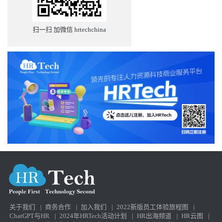
扫一扫 加微信 hrtechchina
关于我们
|
商务合作
|
加入我们
|
2022新版员工体验旅程图
|
ChatGPT与HR
|
2024年HRTech活动计划
|
HR出海频道
|
HR云图
|