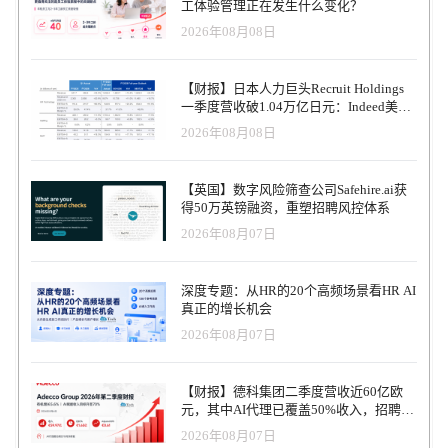
工体验管理正在发生什么变化？
进行招聘。 Humanly使用渐进式剖析，类似于营销工具，以此来快
2026年08月08日
速了解候选人的意图和背景。在人类介入完成招聘流程之前，其聊
天机器人帮助管理 "漏斗顶端 "的对话。 Kumar表示，除了与流行病
相关的招聘变化外，人们对反种族主义和更具包容性的招聘实践的
【财报】日本人力巨头Recruit Holdings
需求也在不断增长。Humanly的技术可以帮助消除偏见，隐藏候选人
一季度营收破1.04万亿日元：Indeed美国
的姓名、性别、年限等。 "我们认为筛选不应该是把候选人筛选出
收入逆势增长30%，AI招聘推动利润率升
2026年08月08日
去，而是把优秀的候选人筛选进来。"Kumar说。 前微软人力资源长
至47.4%
期高管Lisa Brummel是Humanly的顾问之一。 "我真的为Humanly和
他们的发展感到兴奋，因为他们正在展示技术如何与人携手合作，
【英国】数字风险筛查公司Safehire.ai获
这非常符合未来的招聘和未来的工作。" 布鲁梅尔在一份声明中说。
得50万英镑融资，重塑招聘风控体系
西雅图地区其他利用科技改善人才招聘流程的初创公司还包括技术
2026年08月07日
面试平台Karat和帮助企业撰写更好的招聘信息的Textio。 Humanly在
西雅图和加州萨克拉门托都有总部。
深度专题：从HR的20个高频场景看HR AI
真正的增长机会
2026年08月07日
【财报】德科集团二季度营收近60亿欧
元，其中AI代理已覆盖50%收入，招聘服
务进入运营重构阶段
2026年08月07日