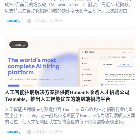
成700万美元的增长轮（Momentum Round）融资，靠近A+轮阶段，
以支持其在自动化招聘领域的快速增长和产品创新。此次融资由
Drive Capital、Y Combinator、Zeal Capital Partners 等知名投资机构
humanly
2025年05月09日
领投，天使投资人包括 DocuSign 创始人 Tom Gonser、前微软高管
Lisa Brummel 及 Qualtrics 技术高管 John Thimsen 等。 以AI对话技术
重塑招聘流程 Humanly专注于以 Conversational AI（对话式人工智
能）简化招聘流程，平台能够自动进行候选人初步筛选、排程和互
humanly
动交流，目前每月可处理超过 25 万名候选人申请。截至目前，该平
台已完成超 500 万次自动化面试流程。凭借高效的流程体验，
Humanly 的候选人满意度评分高达 4.8（满分5分），显著高于行业
平均水平。 其核心技术优势在于：通过对候选人输入数据的语义理
解与行为分析，自动进行人岗匹配、日程安排与反馈收集，在不牺
牲候选人体验的前提下，将传统企业平均 44 天的招聘周期压缩至仅
5 天，大幅提升了招聘效率。 融资用途：加码产品与市场拓展 据公
司官方透露，此轮融资将主要用于三个方向： 扩展产品功能：包括
人工智能招聘解决方案提供商Humanly收购人才招聘公司
引入更多结构化对话数据分析、AI匹配模型优化、与ATS系统的无缝
Teamable，推出人工智能优先的端到端招聘平台
集成； 加强Go-To-Market（GTM）战略：重点发力中型与大型企业
人工智能招聘解决方案提供商 Humanly 宣布收购人才招聘行业的重
客户的拓展，尤其是在北美市场； 扩大团队规模：当前团队人数为
要企业 Teamable。这一战略举措巩固了Humanly作为端到端解决方案
36人，未来计划在AI工程、客户成功和市场拓展等岗位进行关键性
的地位，使人才招聘团队在招聘流程的每个阶段都能表现出色。 对
扩招。 Humanly 联合创始人兼CEO在声明中表示：“我们正在建立一
Teamable的收购使Humanly能够为客户提供一整套人工智能驱动的工
个让每位候选人都能被认真对待的招聘流程。通过负责任的AI技
humanly
2024年05月30日
具，以大规模地寻找、吸引、筛选、安排和转化候选人。据业内专
术，我们希望让招聘变得更高效、更具包容性，也更人性化。” 人才