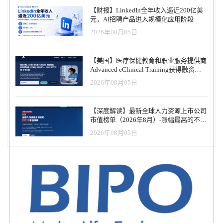
业机构在2015年的调查，84%的企业已经使用社交工具招募人才，
【财报】LinkedIn全年收入逼近200亿美
9%的企业计划这样做。 不过客观而言，在社交网络招聘领域，
元，AI招聘产品进入规模化应用阶段
Facebook落后于面向白领的平台LinkedIn。LinkedIn主打企业和商业
2026年08月05日
特色，提供了完备的招聘功能，招聘也成为LinkedIn重要的收入来
源。 调查显示，96%的企业在通过社交网络招募人才时，首选
LinkedIn。不过三分之二的企业也开始使用Facebook展开招聘活动
【美国】医疗保健教育和职业服务提供商
（即使并未推出专门的工具）。另外，半数的企业也会在Twitter展
Advanced eClinical Training获得融资，
开招聘。 Facebook虽然在全球拥有十几亿用户，覆盖面极广。但是
以加速医疗卫生人才队伍建设
2026年08月05日
《今日美国报》也指出，Facebook开展招聘业务存在一个难点：即民
众一般不愿意把职业生活和业余的社交活动混杂在一起。对大多数
人而，Facebook是一个认识新朋友、和老朋友保持联络的地方，而不
【深度解读】最新全球人力资源上市公司
是从事商业活动。 众所周知的是，如今的人力资源部门早已经学会
市值榜单（2026年8月）-涨幅最高的不是
用各种社交网络调查求职者的背景信息。除了提交的简历之外，企
AI软件，而是传统人力服务商
业可以通过Facebook的个人资料了解求职者更充分的兴趣爱好、性
2026年08月05日
格、历史活动等情况。 人力资源经理的民调显示，有一半的招聘工
作人员在社交网络上看到了不利情况，导致他们做出了拒绝招聘某
人的决定。 Facebook永久保留数据的习惯，也让年轻人不适应。因
此，Snapchat为代表的阅后即焚社交工具逐渐风靡，用户无需再担心
发送的不恰当内容影响日后找工作。（综合/晨曦） 来源：腾讯科技
讯