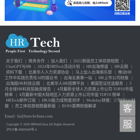
关于我们
|
商务合作
|
加入我们
|
2022新版员工体验旅程图
|
ChatGPT与HR
|
2024年HRTech活动计划
|
HR出海频道
|
HR云图
|
资料下载
|
北美华人人力资源协会
|
马上加入出海俱乐部
|
推动HR
工作中实践负责任AI的倡议书
|
出海北美第一站
|
HR上市公司财报
|
出海版HR科技云图
|
北美华人HR招聘平台
|
美国签证优选服务
|
3
月全球HR科技投融资报告
|
4月最新全球人力资源上市公司 TOP10市值
榜单
|
4月最新中国大陆地区人力资源上市公司市值 TOP10 榜单
|
HRTech邮件订阅
|
HRAI能力成熟度测评
|
Workday财报：27财年Q1财
报
|
员工体验旅程图最新版
|
BOSS直聘财报解读
客
Email:
hi@hrtechchina.com
服
Copyright © 2026 HRTechChina.All Rights Reserved.
沪ICP备 08005049号-4.