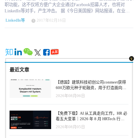
职功能，这不仅将方便广大企业通过Facebook招募人才，也将对
LinkedIn等对手，产生冲击。 据《今日美国报》网站报道，在业内
长期猜测之后，Facebook的招聘功能日前已经正式上线服务。该网站
LinkedIn等
2017年02月16日
同时给企业和求职者都推出了功能板块。 Facebook负责广告业务和
商务平台的副总裁Andrew Bosworth对媒体表示，中小企业在寻找人
才方面面临比较大的困难（尤其是小时工和临时工），Facebook招聘
功能将主要服务这些企业，这也是对手LinkedIn在招聘领域的一个薄
弱环节。 这位高管介绍，一些企业已经在Facebook公开招聘岗位，
并且和求职者进行沟通。Facebook将会让整个的招聘和求职过程更加
简单。 从本周开始，美国和加拿大的公司将能够在Facebook发布岗
位，未来将会扩大到更多国家。 在看到满意的岗位后，Facebook用
最近文章
户只需要点击“现在申请”按钮。网站将会从用户注册资料中自动提取
一些信息，完成填表，用户在提交申请表格之前也能够自行编辑审
【德国】建筑科技初创公司conmeet获得
核。 一旦提交了申请表格，网站将会在企业和求职者之间，通过
600万欧元种子轮融资，用于打造面向贸
Messenger聊天工具建立一个对话，以便未来保持沟通。 Facebook自
易和建筑行业的AI操作系统
2026年08月06日
然也不会放弃任何的创收机会。在职位搜索功能中，企业可以购买
广告位推广招聘启事。另外，如果用户关注了某家企业，则也会在
动态信息流中收到该公司的招聘信息。 上述高管介绍说，从去年开
【免费下载】AI 从工具走向工作，HR 必
始，Facebook就已经在芝加哥等少数城市进行招聘功能的试验。而在
看五大变革｜2026 年 8 月 HRTech 行业
去年底，媒体披露Facebook正在开发招聘功能，将会涉足这一全新的
观察报告
2026年08月05日
领域。 社交网络招聘将是Facebook亟待挖掘的一个“金矿”。如今，
越来越多的企业人力资源部门，正在社交网络上寻找人才。根据专