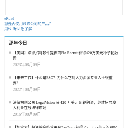
“机会”还是“幻觉”？ 在市场层面，OpenAI 的雄心显而易见。通过招
聘平台，它直接挑战 LinkedIn 的行业垄断；通过技能认证，它试图
将“AI 流利度”打造成人才市场的“新英语”。而通过公益与研究，它
eRoad
也在争取舆论与政策的支持。 但问题是，AI 能否真的创造“新的工
您是否使用过该公司的产品？
作”，还是仅仅提高了部分人的效率？OpenAI 的回应是：即便部分
用过
听过
想了解
传统岗位消失，新岗位和新技能的需求也会被创造出来。其策略是
——不回避问题，而是把答案写进产品与计划之中。 随着 Jobs
那年今日
Platform 的落地倒计时，OpenAI 正在完成从“AI 工具公司”到“社会
基础设施提供者”的转变。正如 Simo 在博客中写道：“AI 是一种前
【美国】法律招聘软件提供商Flo Recruit获得420万美元种子轮融
所未有的机会，它应该属于每一个人。” 这场由技术、资本、政府和
资
社会多方力量共同推动的实验，将在未来几年决定一个关键命题：
2023年08月09日
AI 究竟是就业的威胁，还是新的机会引擎。
【未来工作】什么是ESG？为什么它对人力资源专业人士很重
要？
2022年08月09日
法律初创公司 LegalVision 获 420 万美元 B 轮融资，继续拓展澳
大利亚在线法律市场
2016年08月09日
【加拿大】薪资综合技术平台ZayZoon获得了2550万美元的股权