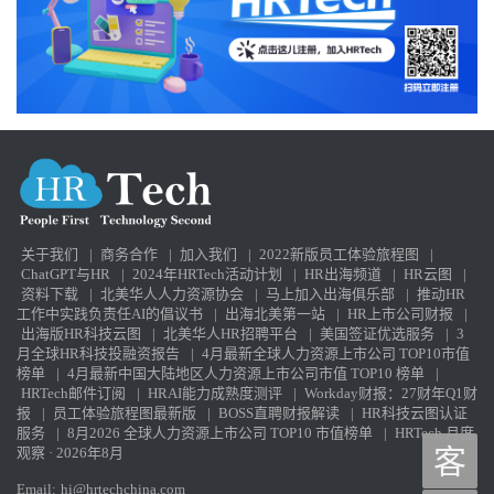
关于我们
|
商务合作
|
加入我们
|
2022新版员工体验旅程图
|
ChatGPT与HR
|
2024年HRTech活动计划
|
HR出海频道
|
HR云图
|
资料下载
|
北美华人人力资源协会
|
马上加入出海俱乐部
|
推动HR
工作中实践负责任AI的倡议书
|
出海北美第一站
|
HR上市公司财报
|
出海版HR科技云图
|
北美华人HR招聘平台
|
美国签证优选服务
|
3
月全球HR科技投融资报告
|
4月最新全球人力资源上市公司 TOP10市值
榜单
|
4月最新中国大陆地区人力资源上市公司市值 TOP10 榜单
|
HRTech邮件订阅
|
HRAI能力成熟度测评
|
Workday财报：27财年Q1财
报
|
员工体验旅程图最新版
|
BOSS直聘财报解读
|
HR科技云图认证
服务
|
8月2026 全球人力资源上市公司 TOP10 市值榜单
|
HRTech 月度
观察 · 2026年8月
客
Email:
hi@hrtechchina.com