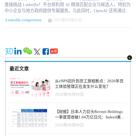
直接挑战 LinkedIn！平台将利用 AI 精准匹配企业与候选人，特别为
中小企业与地方政府提供专属服务。与此同时，OpenAI 还将通过
OpenAI Academy 推出 AI 流利度认证，计划到 2030 年与沃尔玛合
LinkedIn competition
2025年09月05日
作，为 1000 万美国人颁发认证。 美西时间2025年9月4日，OpenAI
再次将自己推向了公共议程的中心。这一次，它不仅在人工智能模
型的迭代上吸引眼球，而是瞄准了全球劳动力市场的核心——招聘
与技能认证。 OpenAI 在官网和对外沟通中宣布，将于 2026 年中正
式推出 OpenAI Jobs Platform，一个由人工智能驱动的招聘与人才匹
配平台。这一产品直接把 OpenAI 推向了与 LinkedIn 的正面竞争：
后者是全球最具影响力的职业社交与招聘平台，由微软全资拥有，
而微软恰恰也是 OpenAI 的最大资金支持者。 “AI招聘”的新赌注
最近文章
OpenAI 应用业务 CEO Fidji Simo 在博客中直言：“我们将用 AI 来帮
助找到企业真正需要、人才真正能够提供的契合点。” Jobs Platform
从eNPS回升到员工旅程断点：2026年员
不仅服务大型企业，还将开设专门轨道，支持中小企业与地方政府
工体验管理正在发生什么变化？
寻找合适的 AI 人才。这一定位显然是对 LinkedIn 的差异化突破，
2026年08月08日
后者的产品核心始终围绕大企业和职业人士。 有趣的是，LinkedIn
联合创始人 Reid Hoffman 曾是 OpenAI 的早期投资人，而如今
OpenAI 却推出了一个可能动摇 LinkedIn 根基的产品。这一“师出同
【财报】日本人力巨头Recruit Holdings
门”的博弈，为科技行业再添戏剧性。 技能认证与全民普及 Jobs
一季度营收破1.04万亿日元：Indeed美国
Platform 并不是 OpenAI 的唯一动作。与此同时，OpenAI 宣布将在
收入逆势增长30%，AI招聘推动利润率升
2026年08月08日
OpenAI Academy 基础上推出 AI 流利度（AI Fluency）认证，预计
至47.4%
2025 年底试点，并计划在 2030 年前完成 1,000 万美国人的认证。该