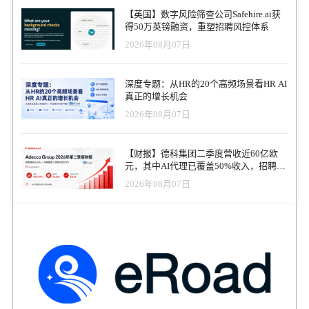
计划已经吸引了 Walmart、John Deere、BCG、Accenture、Indeed，
【英国】数字风险筛查公司Safehire.ai获
以及德拉瓦州政府、德州商会等合作伙伴加入。 这一系列举措与白
得50万英镑融资，重塑招聘风控体系
宫推动的 AI 普及教育战略紧密结合。OpenAI CEO Sam Altman 在与
2026年08月07日
记者交流时明确表示，Simo 不仅将负责招聘平台，还将 oversee 其
他新应用，包括浏览器、社交媒体等，意味着 OpenAI 正试图从
ChatGPT 的单一产品公司，迈向一个多元化应用生态。 矛盾与承诺
深度专题：从HR的20个高频场景看HR AI
AI 带来的劳动力冲击并非危言耸听。Anthropic CEO Dario Amodei
真正的增长机会
就曾警告：到 2030 年，AI 可能消灭多达 50% 的入门级白领岗位。
2026年08月07日
Simo 在博客中承认：“我们无法阻止这种颠覆，但我们能做的，是帮
助更多人具备 AI 技能，并让他们与需要这些技能的企业相连接。”
OpenAI 试图用数据证明 AI 并非只有替代。其首席经济学家团队最
【财报】德科集团二季度营收近60亿欧
新发布的研究指出：在教师群体中，ChatGPT 平均每周可帮助节省 6
元，其中AI代理已覆盖50%收入，招聘服
小时工作时间；在宾夕法尼亚州的公务人员中，ChatGPT 平均每日
务进入运营重构阶段
节省 95 分钟。这些数字不仅代表生产力的提升，也为 OpenAI 的社
2026年08月07日
会叙事提供了有力支撑。 从非营利到产业合作 OpenAI 的“机会战
略”不仅停留在概念层面。公司先后举办了多场落地活动： Nonprofit
Jam —— 与沃尔顿基金会、Emerson Collective 等组织合作，帮助非
营利机构实操 AI 工具，提高公益效率。 AI for Economic
Opportunity Demo Day —— 联合 GitLab Foundation 展示 AI 在教
育、公共服务、社会公平等领域的潜力。 华盛顿 DC 研究工作坊
—— 邀请经济学者与政策制定者，共同建立指标体系，评估 AI 对
就业与生产力的长期影响。 这些实践动作强化了 OpenAI 的外部形
象：它不仅是一家技术公司，更是一家主动承担社会责任的机构。