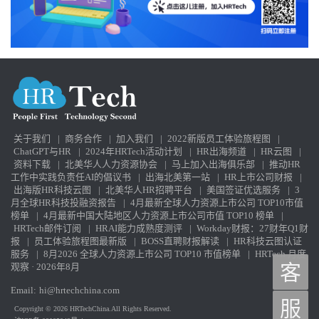
关于我们
|
商务合作
|
加入我们
|
2022新版员工体验旅程图
|
ChatGPT与HR
|
2024年HRTech活动计划
|
HR出海频道
|
HR云图
|
资料下载
|
北美华人人力资源协会
|
马上加入出海俱乐部
|
推动HR
工作中实践负责任AI的倡议书
|
出海北美第一站
|
HR上市公司财报
|
出海版HR科技云图
|
北美华人HR招聘平台
|
美国签证优选服务
|
3
月全球HR科技投融资报告
|
4月最新全球人力资源上市公司 TOP10市值
榜单
|
4月最新中国大陆地区人力资源上市公司市值 TOP10 榜单
|
HRTech邮件订阅
|
HRAI能力成熟度测评
|
Workday财报：27财年Q1财
报
|
员工体验旅程图最新版
|
BOSS直聘财报解读
|
HR科技云图认证
服务
|
8月2026 全球人力资源上市公司 TOP10 市值榜单
|
HRTech 月度
观察 · 2026年8月
客
Email:
hi@hrtechchina.com
服
Copyright © 2026 HRTechChina.All Rights Reserved.