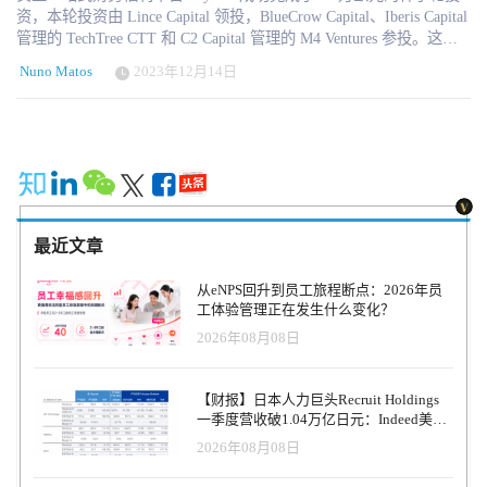
资，本轮投资由 Lince Capital 领投，BlueCrow Capital、Iberis Capital
管理的 TechTree CTT 和 C2 Capital 管理的 M4 Ventures 参投。这笔
投资将使团队能够推进产品开发工作，加强团队实力，并加快公司
Nuno Matos
2023年12月14日
在欧洲的扩张计划。 Paynest 于 2022 年 11 月由Nuno Pereira创立，
Alexis Suberville随后加入。该平台已受到各行各业众多雇主和数千
名员工的青睐，促使公司加大力度，充分利用这一势头。 Paynest 联
合创始人兼首席执行官Nuno Pereira说： "即使在充满挑战的全球筹
资环境中，Paynest 的使命也引起了投资者的强烈共鸣。我们很高兴
能得到他们的支持，通过这一轮融资，我们有能力实现我们的愿
景，即通过一个单一的、用户友好的平台来提高全欧洲员工的财务
健康水平。 Paynest 是一个金融平台，通过提供一整套提高员工财务
最近文章
健康水平的福利，使公司能够脱颖而出。除金融产品外，Paynest 还
通过有关个人财务管理的个性化文章推广财务知识，并提供一个由
从eNPS回升到员工旅程断点：2026年员
合格教练组成的团队，为员工提供保密的个性化支持。 Lince Capital
工体验管理正在发生什么变化？
的合伙人 Tomás Lavin Peixe 评论说： "我们对 Paynest 及其潜力感到
2026年08月08日
兴奋。我们的战略是投资拥有卓越团队和颠覆性潜力的葡萄牙公
司，Paynest 成熟的产品和大胆的战略使其成为在欧洲市场取得成功
的理想选择。已经使用 Paynest 的数十家公司证明了这一点，我们希
【财报】日本人力巨头Recruit Holdings
望越来越多的欧洲公司将该解决方案作为吸引和留住人才的一种方
一季度营收破1.04万亿日元：Indeed美国
式。 蓝鸦资本联合创始人兼基金经理António Mello Campello补充
收入逆势增长30%，AI招聘推动利润率升
2026年08月08日
说："蓝鸦资本很高兴宣布我们最近对Paynest的投资。作为致力于走
至47.4%
在技术创新前沿的投资者，此次投资与我们推进技术驱动型解决方