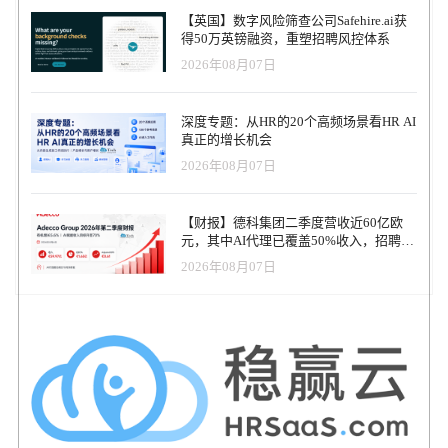
案的战略重点完全一致，体现了我们对Paynest塑造未来支付技术能
【英国】数字风险筛查公司Safehire.ai获
力的信心。 我们期待着一段合作之旅，利用我们的专业知识支持
得50万英镑融资，重塑招聘风控体系
Paynest 的发展，并为数字支付生态系统的发展做出贡献。 CTT 数
2026年08月07日
字、新渠道和创新总监Nuno Matos补充说："这次机会有力地表明了
CTT 集团对国内初创企业生态系统的承诺。我们相信 Paynest 具备在
更广阔的欧洲市场取得成功的一切条件，我们希望为它的成功做出
深度专题：从HR的20个高频场景看HR AI
贡献。我们非常清楚，改善人们与金钱以及与雇主之间的关系非常
真正的增长机会
重要。如今，企业提供能够真正促进员工福祉的福利比以往任何时
2026年08月07日
候都更加重要，这不仅是为了提高生产率，也是为了留住最优秀的
人才。正如我们所做的所有投资一样，我们也看到了合作的绝佳机
会，这也加强了 CTT 对员工福利的日益重视"。 M4 Ventures 的执行
【财报】德科集团二季度营收近60亿欧
合伙人Luis Gutman说： "Paynest 因其卓越的产品开发潜力和高素质
元，其中AI代理已覆盖50%收入，招聘服
的创始团队而脱颖而出。创始人与市场的契合是显而易见的，这促
务进入运营重构阶段
使我们决定在时机成熟时积极支持其发展并进军巴西市场
2026年08月07日